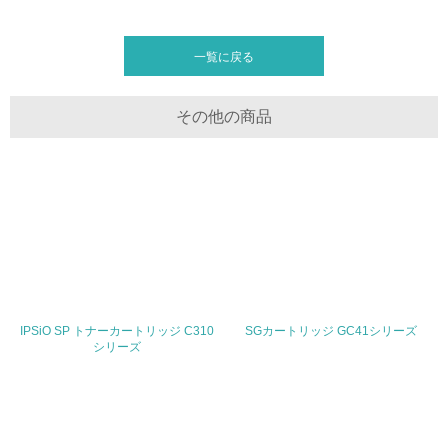
<L2> 環境負荷ができるだけ小さい物流を行っている
一覧に戻る
化学物質
その他の商品
非該当（化学物質を使用していない）
17.
<L1> 化学物質の使用量及び外部（大気・水・土壌）への
排出量削減の取り組みを行っている
18.
<L2> 化学物質の使用量及び外部への排出量を把握し、具
IPSiO SP トナーカートリッジ C310
SGカートリッジ GC41シリーズ
体的な削減目標や計画を立てている
シリーズ
廃棄物
19.