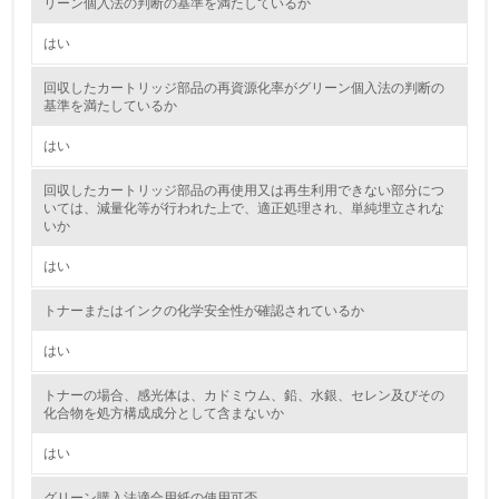
リーン個入法の判断の基準を満たしているか
環境取り組み体制と成果を定期的に検証して次の活動に活
かしている
はい
6.
回収したカートリッジ部品の再資源化率がグリーン個入法の判断の
基準を満たしているか
従業員が環境方針に基づいて自分の業務の中で行うべき環
境対策を理解し、実践している
はい
回収したカートリッジ部品の再使用又は再生利用できない部分につ
7.
いては、減量化等が行われた上で、適正処理され、単純埋立されな
いか
環境活動に関する規格やプログラムを導入している
→ 導入している規格名 ISO14000
はい
8.
トナーまたはインクの化学安全性が確認されているか
第三者認証を取得している
はい
2.環境への取り組み
トナーの場合、感光体は、カドミウム、鉛、水銀、セレン及びその
化合物を処方構成成分として含まないか
資源・エネルギー
はい
9.
グリーン購入法適合用紙の使用可否