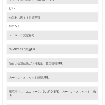
<L1> 資源（投入原料、水等）とエネルギー（電力、重
はい
油、ガス）の使用量削減の取り組みを行っている
包装材に関する特記事項
10.
特になし
<L2> 資源とエネルギーの使用量の把握をし、具体的な削
減目標や計画を立てている
エコマーク認定番号
環境配慮型製品・サービスの製造・販売
SuMPO EPD関連URL
11.
独自の温室効果ガス排出量 算定情報URL
<L1> 環境配慮型製品・サービスの製造・販売を積極的に
行っている
カーボン・オフセット認証URL
12.
<L2> 環境配慮型製品・サービスの製造・販売状況を把握
し、具体的な販売目標や計画を立てている
環境ラベル（エコマーク、SuMPO EPD、カーボン・オフセット）備
考
グリーン購入