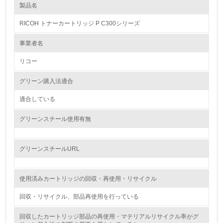
製品名
レベル1
RICOH トナーカートリッジ P C300シリーズ
1.
事業者名
環境方針を持っている
リコー
2.
グリーン購入法適合
環境対応の責任体制を定めている
適合している
3.
グリーンスチール使用有無
環境問題に関する従業員教育を行っている
4.
グリーンスチールURL
自社に関係する主要な環境法規制を把握し、順守している
使用済みカートリッジの回収・再使用・リサイクル
レベル2
回収・リサイクル、部品再使用を行っている
5.
回収したカートリッジ部品の再使用・マテリアルリサイクル率がグ