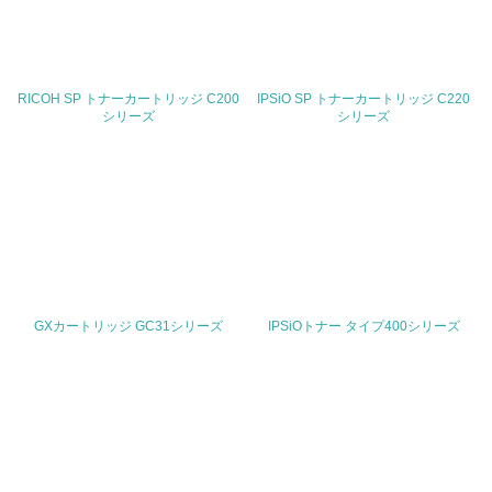
<L1> 廃棄物の発生量の削減及びリサイクルの推進、適正
処理を行っている
20.
RICOH SP トナーカートリッジ C200
IPSiO SP トナーカートリッジ C220
シリーズ
シリーズ
<L2> 発生する廃棄物の量と種類を把握し、具体的な削
減・リサイクル目標や計画を立てている
生物多様性保全
21.
<L1> 「生物多様性保全」に関する取り組み（例：森林保
全活動＜植林、天然林保護、間伐＞、認証品の購入、原材
料のトレーサビリティの確認等）を行っている
GXカートリッジ GC31シリーズ
IPSiOトナー タイプ400シリーズ
地域への貢献
22.
<L1> 周辺地域の環境保全活動を行い、自治体や地域団体
の活動に積極的に参加している