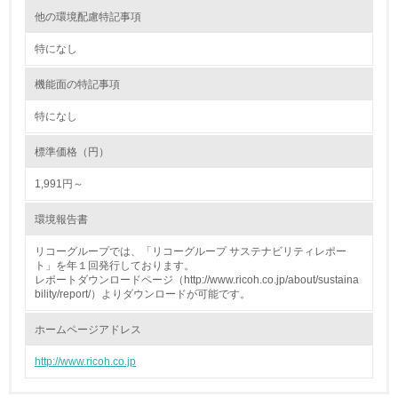
他の環境配慮特記事項
13.
特になし
<L1> グリーン購入の取り組み方針を有し、グリーン購入
を行っている
機能面の特記事項
14.
特になし
<L2> 購入している製品・サービスの量と種類を把握し、
標準価格（円）
具体的な目標や計画を立てている
1,991円～
包装・物流
環境報告書
リコーグループでは、「リコーグループ サステナビリティレポー
ト」を年１回発行しております。
非該当（包装・物流を必要とする業務を行っていない）
レポートダウンロードページ（http://www.ricoh.co.jp/about/sustaina
bility/report/）よりダウンロードが可能です。
15.
ホームページアドレス
<L1> 環境負荷ができるだけ小さい包装・梱包を行ってい
る
http://www.ricoh.co.jp
16.