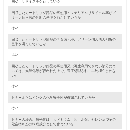
回収・リサイクルを行っている
5.
回収したカートリッジ部品の再使用・マテリアルリサイクル率がグ
リーン個入法の判断の基準を満たしているか
環境取り組み体制と成果を定期的に検証して次の活動に活
かしている
はい
6.
回収したカートリッジ部品の再資源化率がグリーン個入法の判断の
基準を満たしているか
従業員が環境方針に基づいて自分の業務の中で行うべき環
境対策を理解し、実践している
はい
回収したカートリッジ部品の再使用又は再生利用できない部分につ
7.
いては、減量化等が行われた上で、適正処理され、単純埋立されな
いか
環境活動に関する規格やプログラムを導入している
→ 導入している規格名
はい
8.
トナーまたはインクの化学安全性が確認されているか
第三者認証を取得している
はい
2.環境への取り組み
トナーの場合、感光体は、カドミウム、鉛、水銀、セレン及びその
化合物を処方構成成分として含まないか