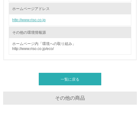
る
ホームページアドレス
16.
http://www.riso.co.jp
<L2> 環境負荷ができるだけ小さい物流を行っている
その他の環境情報源
化学物質
ホームページ内「環境への取り組み」
http://www.riso.co.jp/eco/
非該当（化学物質を使用していない）
17.
一覧に戻る
<L1> 化学物質の使用量及び外部（大気・水・土壌）への
排出量削減の取り組みを行っている
その他の商品
18.
<L2> 化学物質の使用量及び外部への排出量を把握し、具
体的な削減目標や計画を立てている
廃棄物