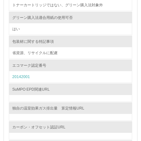
資源・エネルギー
トナーカートリッジではない、グリーン購入法対象外
9.
グリーン購入法適合用紙の使用可否
<L1> 資源（投入原料、水等）とエネルギー（電力、重
はい
油、ガス）の使用量削減の取り組みを行っている
包装材に関する特記事項
10.
省資源、リサイクルに配慮
<L2> 資源とエネルギーの使用量の把握をし、具体的な削
減目標や計画を立てている
エコマーク認定番号
20142001
環境配慮型製品・サービスの製造・販売
SuMPO EPD関連URL
11.
<L1> 環境配慮型製品・サービスの製造・販売を積極的に
独自の温室効果ガス排出量 算定情報URL
行っている
12.
カーボン・オフセット認証URL
<L2> 環境配慮型製品・サービスの製造・販売状況を把握
し、具体的な販売目標や計画を立てている