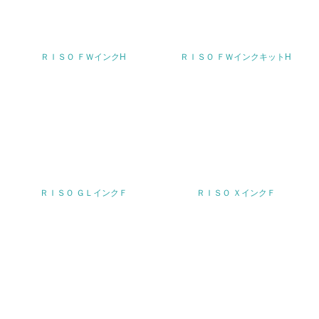
19.
<L1> 廃棄物の発生量の削減及びリサイクルの推進、適正
ＲＩＳＯ ＦＷインクH
ＲＩＳＯ ＦＷインクキットH
処理を行っている
20.
<L2> 発生する廃棄物の量と種類を把握し、具体的な削
減・リサイクル目標や計画を立てている
生物多様性保全
ＲＩＳＯ ＧＬインクＦ
ＲＩＳＯ ＸインクＦ
21.
<L1> 「生物多様性保全」に関する取り組み（例：森林保
全活動＜植林、天然林保護、間伐＞、認証品の購入、原材
料のトレーサビリティの確認等）を行っている
地域への貢献