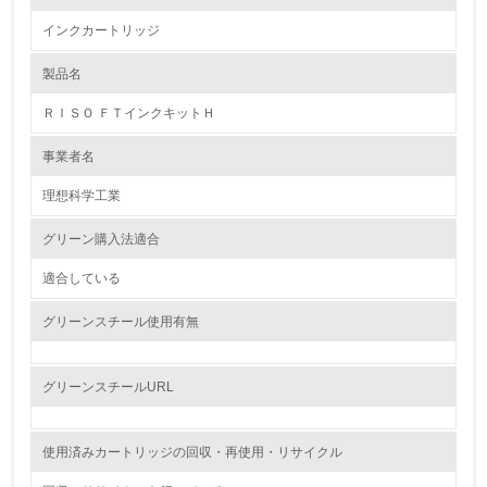
インクカートリッジ
1.環境取り組み体制
製品名
レベル1
ＲＩＳＯ ＦＴインクキットＨ
1.
事業者名
環境方針を持っている
理想科学工業
2.
グリーン購入法適合
環境対応の責任体制を定めている
適合している
3.
グリーンスチール使用有無
環境問題に関する従業員教育を行っている
4.
グリーンスチールURL
自社に関係する主要な環境法規制を把握し、順守している
使用済みカートリッジの回収・再使用・リサイクル
レベル2