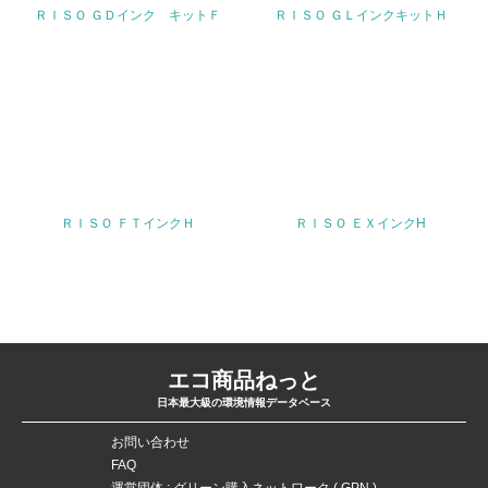
22.
ＲＩＳＯ ＧＤインク キットＦ
ＲＩＳＯ ＧＬインクキットＨ
<L1> 周辺地域の環境保全活動を行い、自治体や地域団体
の活動に積極的に参加している
3.社会面の取り組み
23.
<L1> 「人権・労働等」に関する方針、規定等を持ってい
る
ＲＩＳＯ ＦＴインクＨ
ＲＩＳＯ ＥＸインクH
24.
<L1> 「公正・適正な取引」に関する方針、規定等を持っ
ている
25.
エコ商品ねっと
<L1> 「情報セキュリティ」に関する方針、規定等を持っ
日本最大級の環境情報データベース
ている
お問い合わせ
FAQ
4.環境面・社会面の情報公開他