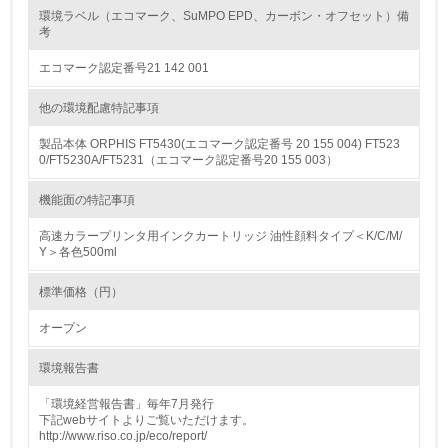
環境ラベル（エコマーク、SuMPO EPD、カーボン・オフセット）備
考
グリーン購入
エコマーク認定番号21 142 001
13.
他の環境配慮特記事項
<L1> グリーン購入の取り組み方針を有し、グリーン購入
製品本体 ORPHIS FT5430(エコマーク認定番号 20 155 004) FT523
を行っている
0/FT5230A/FT5231（エコマーク認定番号20 155 003）
14.
機能面の特記事項
<L2> 購入している製品・サービスの量と種類を把握し、
高速カラープリンタ用インクカートリッジ 油性顔料タイプ＜K/C/M/
具体的な目標や計画を立てている
Y＞各色500ml
包装・物流
標準価格（円）
オープン
非該当（包装・物流を必要とする業務を行っていない）
環境報告書
15.
「環境経営報告書」毎年7月発行
下記webサイトよりご覧いただけます。
<L1> 環境負荷ができるだけ小さい包装・梱包を行ってい
http://www.riso.co.jp/eco/report/