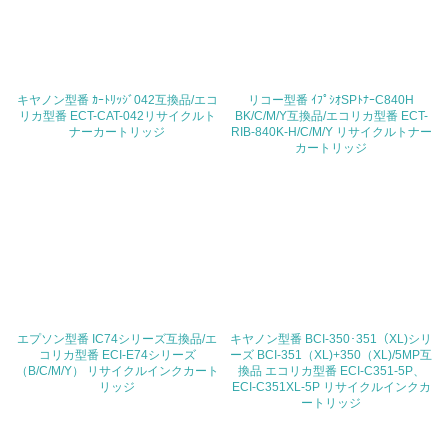
<L1> 廃棄物の発生量の削減及びリサイクルの推進、適正
処理を行っている
20.
<L2> 発生する廃棄物の量と種類を把握し、具体的な削
キヤノン型番 ｶｰﾄﾘｯｼﾞ042互換品/エコ
リコー型番 ｲﾌﾟｼｵSPﾄﾅｰC840H
減・リサイクル目標や計画を立てている
リカ型番 ECT-CAT-042リサイクルト
BK/C/M/Y互換品/エコリカ型番 ECT-
ナーカートリッジ
RIB-840K-H/C/M/Y リサイクルトナー
カートリッジ
生物多様性保全
21.
<L1> 「生物多様性保全」に関する取り組み（例：森林保
全活動＜植林、天然林保護、間伐＞、認証品の購入、原材
料のトレーサビリティの確認等）を行っている
地域への貢献
エプソン型番 IC74シリーズ互換品/エ
キヤノン型番 BCI-350･351（XL)シリ
コリカ型番 ECI-E74シリーズ
ーズ BCI-351（XL)+350（XL)/5MP互
（B/C/M/Y） リサイクルインクカート
換品 エコリカ型番 ECI-C351-5P、
22.
リッジ
ECI-C351XL-5P リサイクルインクカ
ートリッジ
<L1> 周辺地域の環境保全活動を行い、自治体や地域団体
の活動に積極的に参加している