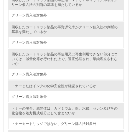
回収したカートリッジ部品の再使用・マテリアルリサイクル率がグ
環境取り組み体制と成果を定期的に検証して次の活動に活
リーン個入法の判断の基準を満たしているか
かしている
グリーン購入法対象外
6.
回収したカートリッジ部品の再資源化率がグリーン個入法の判断の
従業員が環境方針に基づいて自分の業務の中で行うべき環
基準を満たしているか
境対策を理解し、実践している
グリーン購入法対象外
7.
回収したカートリッジ部品の再使用又は再生利用できない部分につ
環境活動に関する規格やプログラムを導入している
いては、減量化等が行われた上で、適正処理され、単純埋立されな
→ 導入している規格名
いか
8.
グリーン購入法対象外
第三者認証を取得している
トナーまたはインクの化学安全性が確認されているか
グリーン購入法対象外
2.環境への取り組み
トナーの場合、感光体は、カドミウム、鉛、水銀、セレン及びその
資源・エネルギー
化合物を処方構成成分として含まないか
トナーカートリッジではない、グリーン購入法対象外
9.