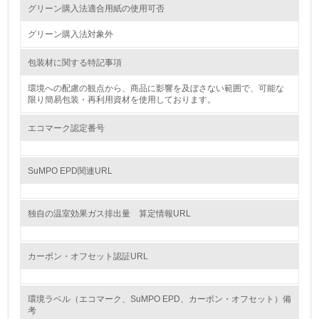
<L1> 資源（投入原料、水等）とエネルギー（電力、重
グリーン購入法適合用紙の使用可否
油、ガス）の使用量削減の取り組みを行っている
グリーン購入法対象外
10.
包装材に関する特記事項
<L2> 資源とエネルギーの使用量の把握をし、具体的な削
減目標や計画を立てている
環境への配慮の観点から、商品に影響を及ぼさない範囲で、可能な
限り簡易包装・再利用資材を使用しております。
環境配慮型製品・サービスの製造・販売
エコマーク認定番号
11.
SuMPO EPD関連URL
<L1> 環境配慮型製品・サービスの製造・販売を積極的に
行っている
独自の温室効果ガス排出量 算定情報URL
12.
<L2> 環境配慮型製品・サービスの製造・販売状況を把握
カーボン・オフセット認証URL
し、具体的な販売目標や計画を立てている
グリーン購入
環境ラベル（エコマーク、SuMPO EPD、カーボン・オフセット）備
考