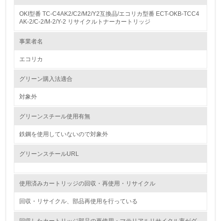
OKI型番 TC-C4AK2/C2/M2/Y2互換品/エコリカ型番 ECT-OKB-TCC4
1.
AK-2/C-2/M-2/Y-2 リサイクルトナーカートリッジ
環境方針を持っている
事業者名
エコリカ
2.
環境対応の責任体制を定めている
グリーン購入法適合
対象外
3.
グリーンスチール使用有無
環境問題に関する従業員教育を行っている
鉄鋼を使用していないので対象外
4.
グリーンスチールURL
自社に関係する主要な環境法規制を把握し、順守している
レベル2
使用済みカートリッジの回収・再使用・リサイクル
回収・リサイクル、部品再使用を行っている
5.