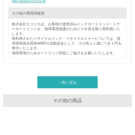
http://www.ecorica.jp/
<L2> 環境負荷ができるだけ小さい物流を行っている
その他の環境情報源
化学物質
株式会社エコリカは、お客様の使用済みインクカートリッジ・トナ
ーカートリッジを、地球環境保護のためにでき得る限り再利用いた
します。
非該当（化学物質を使用していない）
再利用されたリサイクルインク・リサイクルトナーについては、地
球環境保全団体WWFの活動資金として、その売上１個につき１円を
寄付いたします。
17.
地球環境のためカートリッジ回収にご協力をお願いいたします。
<L1> 化学物質の使用量及び外部（大気・水・土壌）への
排出量削減の取り組みを行っている
18.
一覧に戻る
<L2> 化学物質の使用量及び外部への排出量を把握し、具
体的な削減目標や計画を立てている
その他の商品
廃棄物
19.