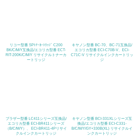
3.社会面の取り組み
23.
<L1> 「人権・労働等」に関する方針、規定等を持ってい
る
リコー型番 SPﾄﾅｰｶｰﾄﾘｯｼﾞ C200
キヤノン型番 BC-70、BC-71互換品/
BK/C/M/Y互換品/エコリカ型番 ECT-
24.
エコリカ型番 ECI-C70B-V、ECI-
RIT-200K/C/M/Y リサイクルトナーカ
C71C-V リサイクルインクカートリッ
ートリッジ
ジ
<L1> 「公正・適正な取引」に関する方針、規定等を持っ
ている
25.
<L1> 「情報セキュリティ」に関する方針、規定等を持っ
ている
4.環境面・社会面の情報公開他
ブラザー型番 LC411シリーズ互換品/
キヤノン型番 BCI-331XLシリーズ互
26.
エコリカ型番 ECI-BR411シリーズ
換品/エコリカ型番 ECI-C331-
（B/C/M/Y）、 ECI-BR411-4Pリサイ
B/C/M/Y/GY+330B(XL) リサイクルイ
クルインクカートリッジ
ンクカートリッジ
<L1> パンフレットやホームページ等で、自社の環境情報