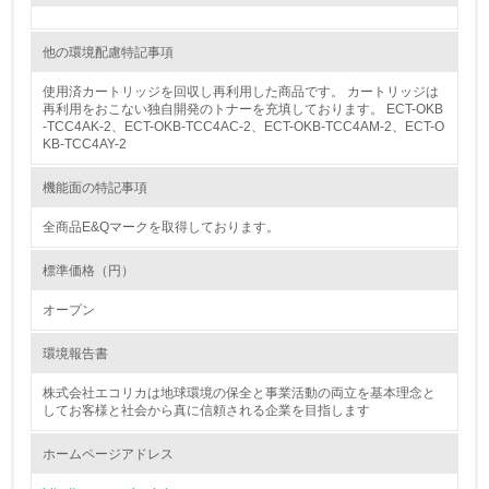
13.
他の環境配慮特記事項
<L1> グリーン購入の取り組み方針を有し、グリーン購入
を行っている
使用済カートリッジを回収し再利用した商品です。 カートリッジは
再利用をおこない独自開発のトナーを充填しております。 ECT-OKB
14.
-TCC4AK-2、ECT-OKB-TCC4AC-2、ECT-OKB-TCC4AM-2、ECT-O
KB-TCC4AY-2
<L2> 購入している製品・サービスの量と種類を把握し、
具体的な目標や計画を立てている
機能面の特記事項
全商品E&Qマークを取得しております。
包装・物流
標準価格（円）
非該当（包装・物流を必要とする業務を行っていない）
オープン
15.
環境報告書
<L1> 環境負荷ができるだけ小さい包装・梱包を行ってい
株式会社エコリカは地球環境の保全と事業活動の両立を基本理念と
る
してお客様と社会から真に信頼される企業を目指します
ホームページアドレス
16.