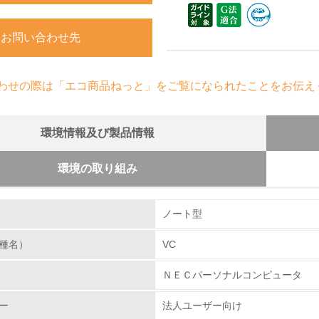
お問い合わせ先
わせの際は「エコ商品ねっと」をご覧になられたことをお伝え
環境情報及び製品情報
環境の取り組み
組み
のための修理体制について
ノート型
Ｃについては、無償保証サービスとして、全機種に「３
業日出張修理サービス）」を採用しています。この他に
種名）
VC
環境取り組み体制
を準備しています。補修用性能部品供給は、製造停止か
ＮＥＣパーソナルコンピュータ
p://121ware.comあるいは121コンタクトセンター（0
チェック項目
ー
法人ユーザー向け
レベル1