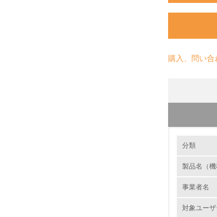
購入、問い合
環境の取り
長期使用
分類
事業系Ｐ
断付翌営
製品名（機
1.
スパック
事業者名
ては、htt
No.
対象ユーザ