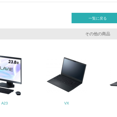
社会面の取り組み
チェック項目
一覧に戻る
<L1> 「人権・労働等」に関する方針、規定等を持っている
その他の商品
<L1> 「公正・適正な取引」に関する方針、規定等を持っている
<L1> 「情報セキュリティ」に関する方針、規定等を持っている
環境面・社会面の情報公開他
チェック項目
<L1> パンフレットやホームページ等で、自社の環境情報を積
<L1> パンフレットやホームページ等で、自社の社会的取り組
A23
VX
<L2>「２．環境への取り組み」に関する現状の数値や目標値を