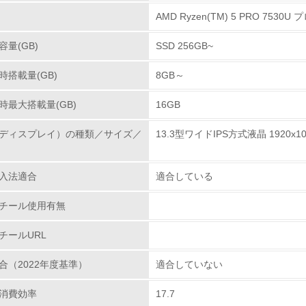
クル設計の内容
AMD Ryzen(TM) 5 PRO 7530
の環境設計アセスメントガイドライン(「JEIDA-G-19-
環境方針を持っている
した設計・製造を行っています。使用済み製品をリユー
量(GB)
SSD 256GB~
減、リサイクルし難い素材の削減、プラスチック素材へ
環境対応の責任体制を定めている
よう、リサイクル設計に努めています。また、パソコン
搭載量(GB)
8GB～
成の一端も担っています。
環境問題に関する従業員教育を行っている
時最大搭載量(GB)
16GB
自社に関係する主要な環境法規制を把握し、順守している
製品の引取り・再使用・リサイクルの取り組
ディスプレイ）の種類／サイズ／
13.3型ワイドIPS方式液晶 1920x1
、1999年に従来のマテリアルリサイクルを中心とした
レベル2
ムを再構築しました。法人のお客様から使用済みとなっ
入法適合
適合している
再資源化拠点まで回収し、分別された部品・ユニットな
アルミ、銅などの金属類やガラス、プラスチックなどは
環境取り組み体制と成果を定期的に検証して次の活動に活かし
チール使用有無
お客様からのパソコンの回収については、2003年10月
従業員が環境方針に基づいて自分の業務の中で行うべき環境対
人ユーザーを対象とした買い取りサービスにより、再生パ
チールURL
。
環境活動に関する規格やプログラムを導入している
合（2022年度基準）
適合していない
→ 導入している規格名 ISO14001
アルの作成・印刷についての環境配慮
消費効率
17.7
第三者認証を取得している
を電子化（CD-ROM, HDD格納）し、紙使用量の節