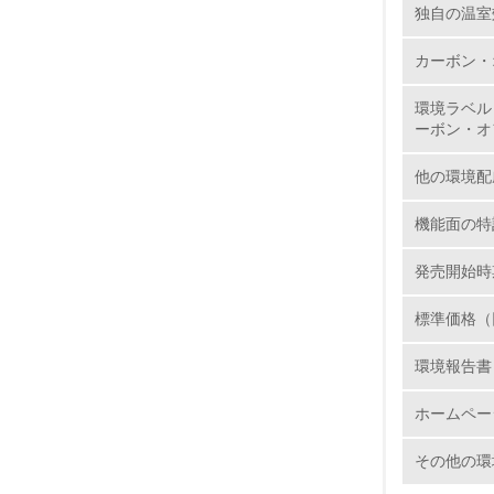
独自の温室
18.
カーボン・
環境ラベル
ーボン・オ
19.
他の環境配
20.
機能面の特
発売開始時
21.
標準価格（
環境報告書
ホームペー
22.
その他の環