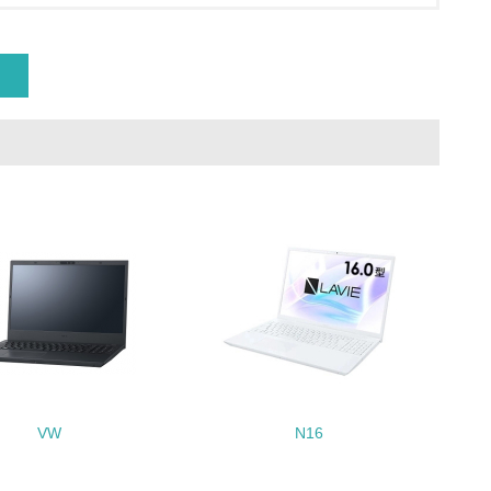
チェック
チェック
極的に公開・提供している
みを積極的に公開・提供している
VW
N16
公表している