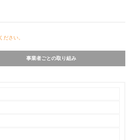
ください。
事業者ごとの取り組み
年間標準保証（３年間パーツ保証＋１年目電話診
定額料金で複数年サポートする有償の保守サービ
ら最低５年間保証しています。家庭系ＰＣについ
120-977-121）にて確認することができます。
チェック