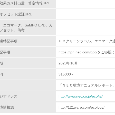
効果ガス排出量 算定情報URL
<L2> 化学物質の使用量及び外部への排出量を把握し、具体的
オフセット認証URL
廃棄物
（エコマーク、SuMPO EPD、カ
フセット）備考
<L1> 廃棄物の発生量の削減及びリサイクルの推進、適正処理
慮特記事項
ＰＣグリーンラベル、エコマーク
<L2> 発生する廃棄物の量と種類を把握し、具体的な削減・リ
記事項
https://jpn.nec.com/bpc/をご
生物多様性保全
期
2023年10月
円）
315000~
<L1> 「生物多様性保全」に関する取り組み（例：森林保全活
購入、原材料のトレーサビリティの確認等）を行っている
「ＮＥＣ環境アニュアルレポート
地域への貢献
ジアドレス
http://www.nec.co.jp/eco/ja/
<L1> 周辺地域の環境保全活動を行い、自治体や地域団体の活
境情報源
http://121ware.com/ecology/