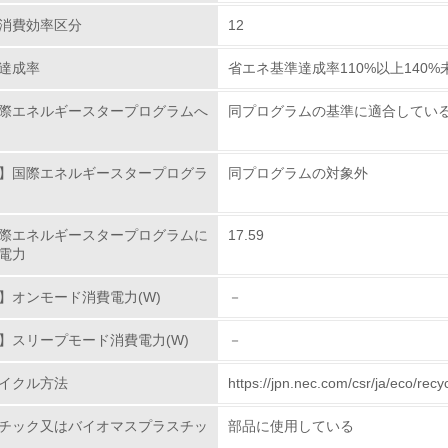
極的に行っています。
消費効率区分
12
環境への取り組み
達成率
省エネ基準達成率110%以上140%
チェック項目
際エネルギースタープログラムへ
同プログラムの基準に適合してい
資源・エネルギー
】国際エネルギースタープログラ
同プログラムの対象外
<L1> 資源（投入原料、水等）とエネルギー（電力、重油、ガ
際エネルギースタープログラムに
17.59
<L2> 資源とエネルギーの使用量の把握をし、具体的な削減目
電力
環境配慮型製品・サービスの
】オンモード消費電力(W)
－
】スリープモード消費電力(W)
－
<L1> 環境配慮型製品・サービスの製造・販売を積極的に行って
イクル方法
https://jpn.nec.com/csr/ja/ec
<L2> 環境配慮型製品・サービスの製造・販売状況を把握し、
チック又はバイオマスプラスチッ
部品に使用している
グリーン購入