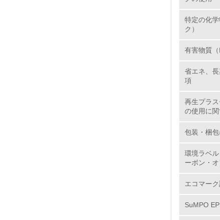
特定の化学
13.
ク）
14.
有害物質（
省エネ、長
項
再生プラス
の使用に関
15.
包装・梱包
16.
環境ラベル
ーボン・オ
エコマーク
SuMPO E
17.