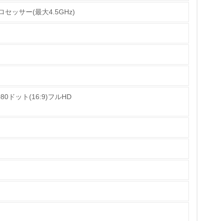
U プロセッサー(最大4.5GHz)
2000」)に準拠した、環境アセスメントを実施し、３
ス・リサイクルしやすいようにするために、複合
の材料名表示、ドライバなど一般工具で容易に解
全機種に再生プラスチックを使用し、資源循環型
み
080ドット(16:9)フルHD
仕組みに、３Ｒの施策を新たに導入し、リサイク
たパソコンやコンピュータなどを全国４つのブロ
どは保守用部品として再使用（リユース）するほ
原材料として再資源化（リサイクル）していま
ている
から開始しています。また、 2003年7月から開
策を理解し、実践している
ソコン（NECリフレッシュＰＣ）として販売し
約に努めています。また、再生紙や大豆油インキの