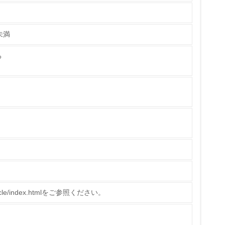
未満
チェック
る
ス）の使用量削減の取り組みを行っている
標や計画を立てている
製造・販売
いる
o/recycle/index.htmlをご参照ください。
具体的な販売目標や計画を立てている