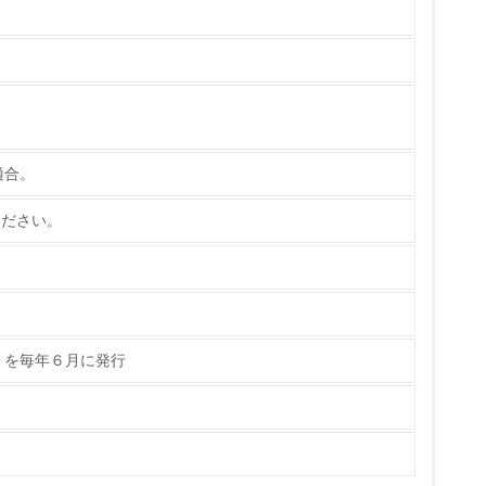
な削減目標や計画を立てている
を行っている
適合。
サイクル目標や計画を立てている
参照ください。
動＜植林、天然林保護、間伐＞、認証品の
」を毎年６月に発行
動に積極的に参加している