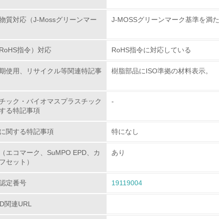
物質対応（J-Mossグリーンマー
J-MOSSグリーンマーク基準を満
<L1> グリーン購入の取り組み方針を有し、グリーン購入を行っ
<L2> 購入している製品・サービスの量と種類を把握し、具体
RoHS指令）対応
RoHS指令に対応している
期使用、リサイクル等関連特記事
樹脂部品にISO準拠の材料表示。
包装・物流
非該当（包装・物流を必要とする業務を行っていない）
チック・バイオマスプラスチック
-
する特記事項
<L1> 環境負荷ができるだけ小さい包装・梱包を行っている
に関する特記事項
特になし
<L2> 環境負荷ができるだけ小さい物流を行っている
（エコマーク、SuMPO EPD、カ
あり
フセット）
化学物質
認定番号
19119004
非該当（化学物質を使用していない）
PD関連URL
<L1> 化学物質の使用量及び外部（大気・水・土壌）への排出