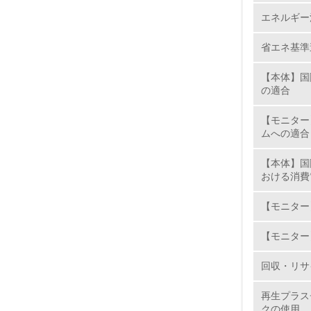
採用も積
エネルギー
2.
省エネ基準
No.
【本体】国
の適合
【モニター
ムへの適合
9.
【本体】国
10.
おける消費
【モニター
【モニター
11.
回収・リサ
12.
再生プラス
クの使用