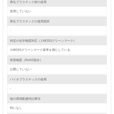
し、具体的な販売目標や計画を立てている
再生プラスチック材の使用
使用していない
グリーン購入
再生プラスチックの使用箇所
13.
-
<L1> グリーン購入の取り組み方針を有し、グリーン購入
を行っている
特定の化学物質対応（J-MOSSグリーンマーク）
14.
J-MOSSグリーンマーク基準を満たしている
<L2> 購入している製品・サービスの量と種類を把握し、
有害物質（RoHS指令）
具体的な目標や計画を立てている
公開していない
包装・物流
バイオプラスチックの使用
-
非該当（包装・物流を必要とする業務を行っていない）
他の環境配慮特記事項
15.
特になし
<L1> 環境負荷ができるだけ小さい包装・梱包を行ってい