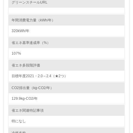
レベル2
グリーンスチールURL
5.
年間消費電力量（kWh/年）
環境取り組み体制と成果を定期的に検証して次の活動に活
かしている
320kWh/年
6.
省エネ基準達成率（%）
従業員が環境方針に基づいて自分の業務の中で行うべき環
107%
境対策を理解し、実践している
省エネ多段階評価
7.
目標年度2021・2.0～2.4（★2つ）
環境活動に関する規格やプログラムを導入している
→ 導入している規格名 ISO14001
CO2排出量（kg-CO2/年）
8.
129.9kg-CO2/年
第三者認証を取得している
省エネ関連特記事項
特になし
2.環境への取り組み