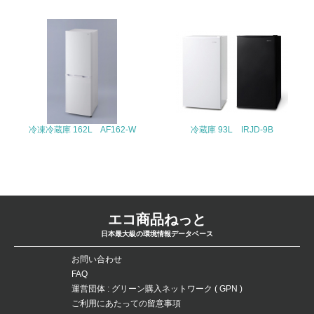
26.
<L1> パンフレットやホームページ等で、自社の環境情報
を積極的に公開・提供している
27.
<L1> パンフレットやホームページ等で、自社の社会的取
り組みを積極的に公開・提供している
冷凍冷蔵庫 162L AF162-W
冷蔵庫 93L IRJD-9B
28.
<L2>「２．環境への取り組み」に関する現状の数値や目標
値を公表している
エコ商品ねっと
29.
日本最大級の環境情報データベース
<L2>「３．社会面の取り組み」に関する現状の数値や目標
値を公表している
お問い合わせ
FAQ
運営団体 : グリーン購入ネットワーク ( GPN )
5.サプライヤーへの取り組み
ご利用にあたっての留意事項