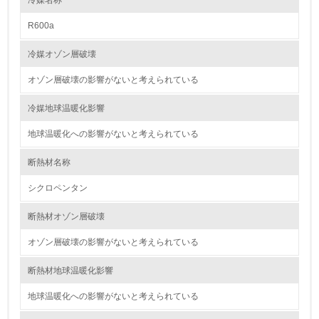
冷媒名称
資源・エネルギー
R600a
9.
冷媒オゾン層破壊
<L1> 資源（投入原料、水等）とエネルギー（電力、重
油、ガス）の使用量削減の取り組みを行っている
オゾン層破壊の影響がないと考えられている
10.
冷媒地球温暖化影響
地球温暖化への影響がないと考えられている
<L2> 資源とエネルギーの使用量の把握をし、具体的な削
減目標や計画を立てている
断熱材名称
環境配慮型製品・サービスの製造・販売
シクロペンタン
11.
断熱材オゾン層破壊
<L1> 環境配慮型製品・サービスの製造・販売を積極的に
オゾン層破壊の影響がないと考えられている
行っている
断熱材地球温暖化影響
12.
地球温暖化への影響がないと考えられている
<L2> 環境配慮型製品・サービスの製造・販売状況を把握