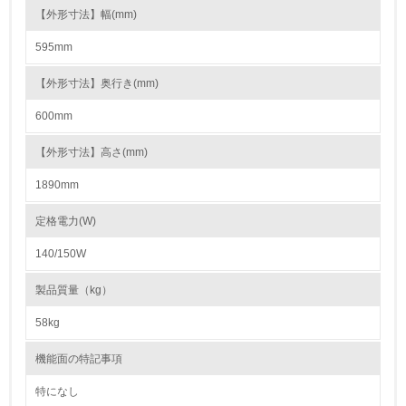
る
【外形寸法】幅(mm)
595mm
16.
<L2> 環境負荷ができるだけ小さい物流を行っている
【外形寸法】奥行き(mm)
600mm
化学物質
【外形寸法】高さ(mm)
1890mm
非該当（化学物質を使用していない）
定格電力(W)
17.
140/150W
<L1> 化学物質の使用量及び外部（大気・水・土壌）への
排出量削減の取り組みを行っている
製品質量（kg）
18.
58kg
<L2> 化学物質の使用量及び外部への排出量を把握し、具
機能面の特記事項
体的な削減目標や計画を立てている
特になし
廃棄物