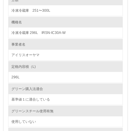
分類
冷凍冷蔵庫 251〜300L
1.環境取り組み体制
機種名
レベル1
冷凍冷蔵庫 296L IRSN-IC30A-W
1.
事業者名
環境方針を持っている
アイリスオーヤマ
2.
定格内容積（L)
環境対応の責任体制を定めている
296L
3.
グリーン購入法適合
環境問題に関する従業員教育を行っている
基準値１に適合している
4.
グリーンスチール使用有無
自社に関係する主要な環境法規制を把握し、順守している
使用していない