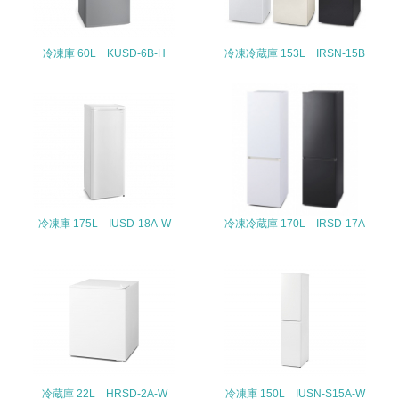
22.
<L1> 周辺地域の環境保全活動を行い、自治体や地域団体
冷凍庫 60L KUSD-6B-H
冷凍冷蔵庫 153L IRSN-15B
の活動に積極的に参加している
3.社会面の取り組み
23.
<L1> 「人権・労働等」に関する方針、規定等を持ってい
る
24.
冷凍庫 175L IUSD-18A-W
冷凍冷蔵庫 170L IRSD-17A
<L1> 「公正・適正な取引」に関する方針、規定等を持っ
ている
25.
<L1> 「情報セキュリティ」に関する方針、規定等を持っ
ている
冷蔵庫 22L HRSD-2A-W
冷凍庫 150L IUSN-S15A-W
4.環境面・社会面の情報公開他