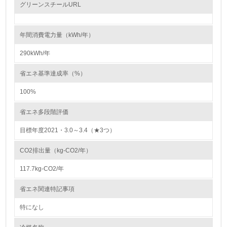
レベル2
グリーンスチールURL
5.
年間消費電力量（kWh/年）
環境取り組み体制と成果を定期的に検証して次の活動に活
かしている
290kWh/年
6.
省エネ基準達成率（%）
従業員が環境方針に基づいて自分の業務の中で行うべき環
100%
境対策を理解し、実践している
省エネ多段階評価
7.
目標年度2021・3.0～3.4（★3つ）
環境活動に関する規格やプログラムを導入している
→ 導入している規格名 ISO14001
CO2排出量（kg-CO2/年）
8.
117.7kg-CO2/年
第三者認証を取得している
省エネ関連特記事項
特になし
2.環境への取り組み