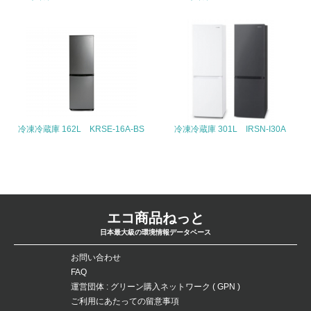
26.
<L1> パンフレットやホームページ等で、自社の環境情報
を積極的に公開・提供している
27.
<L1> パンフレットやホームページ等で、自社の社会的取
り組みを積極的に公開・提供している
冷凍冷蔵庫 162L KRSE-16A-BS
冷凍冷蔵庫 301L IRSN-I30A
28.
<L2>「２．環境への取り組み」に関する現状の数値や目標
値を公表している
エコ商品ねっと
29.
日本最大級の環境情報データベース
<L2>「３．社会面の取り組み」に関する現状の数値や目標
値を公表している
お問い合わせ
FAQ
運営団体 : グリーン購入ネットワーク ( GPN )
5.サプライヤーへの取り組み
ご利用にあたっての留意事項