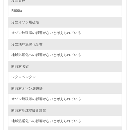
冷媒名称
資源・エネルギー
R600a
9.
冷媒オゾン層破壊
<L1> 資源（投入原料、水等）とエネルギー（電力、重
油、ガス）の使用量削減の取り組みを行っている
オゾン層破壊の影響がないと考えられている
10.
冷媒地球温暖化影響
地球温暖化への影響がないと考えられている
<L2> 資源とエネルギーの使用量の把握をし、具体的な削
減目標や計画を立てている
断熱材名称
環境配慮型製品・サービスの製造・販売
シクロペンタン
11.
断熱材オゾン層破壊
<L1> 環境配慮型製品・サービスの製造・販売を積極的に
オゾン層破壊の影響がないと考えられている
行っている
断熱材地球温暖化影響
12.
地球温暖化への影響がないと考えられている
<L2> 環境配慮型製品・サービスの製造・販売状況を把握