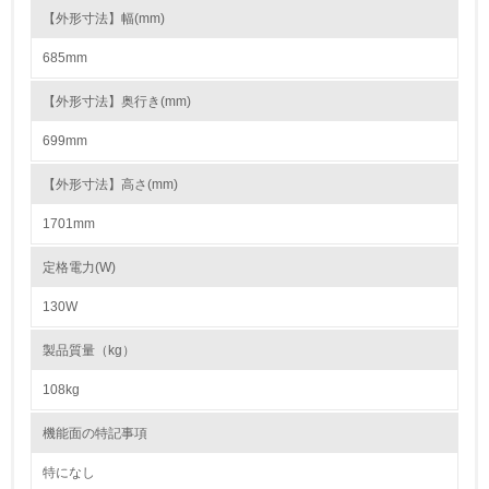
る
【外形寸法】幅(mm)
685mm
16.
<L2> 環境負荷ができるだけ小さい物流を行っている
【外形寸法】奥行き(mm)
699mm
化学物質
【外形寸法】高さ(mm)
1701mm
非該当（化学物質を使用していない）
定格電力(W)
17.
130W
<L1> 化学物質の使用量及び外部（大気・水・土壌）への
排出量削減の取り組みを行っている
製品質量（kg）
18.
108kg
<L2> 化学物質の使用量及び外部への排出量を把握し、具
機能面の特記事項
体的な削減目標や計画を立てている
特になし
廃棄物