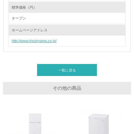
標準価格（円）
19.
オープン
<L1> 廃棄物の発生量の削減及びリサイクルの推進、適正
処理を行っている
ホームページアドレス
http://www.irisohyama.co.jp/
20.
<L2> 発生する廃棄物の量と種類を把握し、具体的な削
減・リサイクル目標や計画を立てている
一覧に戻る
生物多様性保全
21.
その他の商品
<L1> 「生物多様性保全」に関する取り組み（例：森林保
全活動＜植林、天然林保護、間伐＞、認証品の購入、原材
料のトレーサビリティの確認等）を行っている
地域への貢献