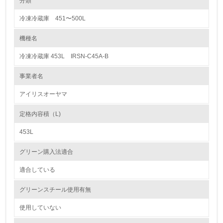
分類
冷凍冷蔵庫 451〜500L
1.環境取り組み体制
機種名
レベル1
冷凍冷蔵庫 453L IRSN-C45A-B
1.
事業者名
環境方針を持っている
アイリスオーヤマ
2.
定格内容積（L)
環境対応の責任体制を定めている
453L
3.
グリーン購入法適合
環境問題に関する従業員教育を行っている
適合している
4.
グリーンスチール使用有無
自社に関係する主要な環境法規制を把握し、順守している
使用していない