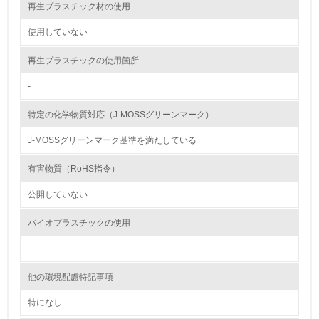
し、具体的な販売目標や計画を立てている
再生プラスチック材の使用
使用していない
グリーン購入
再生プラスチックの使用箇所
13.
-
<L1> グリーン購入の取り組み方針を有し、グリーン購入
を行っている
特定の化学物質対応（J-MOSSグリーンマーク）
14.
J-MOSSグリーンマーク基準を満たしている
<L2> 購入している製品・サービスの量と種類を把握し、
有害物質（RoHS指令）
具体的な目標や計画を立てている
公開していない
包装・物流
バイオプラスチックの使用
-
非該当（包装・物流を必要とする業務を行っていない）
他の環境配慮特記事項
15.
特になし
<L1> 環境負荷ができるだけ小さい包装・梱包を行ってい