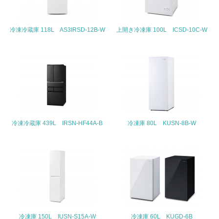
22.
<L1> 周辺地域の環境保全活動を行い、自治体や地域団体
冷凍冷蔵庫 118L AS3IRSD-12B-W
上開き冷凍庫 100L ICSD-10C-W
の活動に積極的に参加している
3.社会面の取り組み
23.
<L1> 「人権・労働等」に関する方針、規定等を持ってい
る
24.
冷凍冷蔵庫 439L IRSN-HF44A-B
冷凍庫 80L KUSN-8B-W
<L1> 「公正・適正な取引」に関する方針、規定等を持っ
ている
25.
<L1> 「情報セキュリティ」に関する方針、規定等を持っ
ている
冷凍庫 150L IUSN-S15A-W
冷凍庫 60L KUGD-6B
4.環境面・社会面の情報公開他