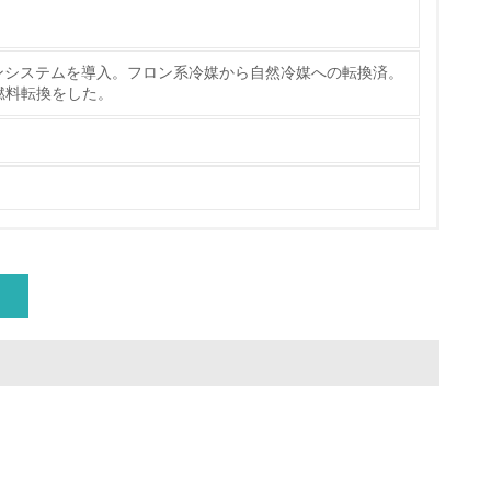
ンシステムを導入。フロン系冷媒から自然冷媒への転換済。
動＜植林、天然林保護、間伐＞、認証品の
燃料転換をした。
動に積極的に参加している
チェック