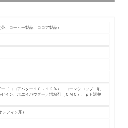
（茶、コーヒー製品、ココア製品）
から鉄道および海運輸送への転換）を推進するな
023年9月より、JR貨物グループとの連携によ
24年2月、食品・飲料業界初※の中距離帯での定
チェック
エリアから関西エリアへ200トン／日のトラック
量は約900トン削減できる見込みです。また、今
ダー（ココアバター１０～１２％）、コーンシロップ、乳
カゼイン、ホエイパウダー／増粘剤（ＣＭＣ）、ｐＨ調整
オレフィン系）