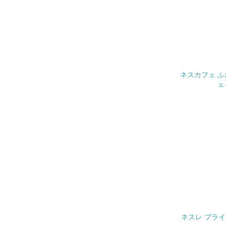
4.
No.
26.
ネスカフェ ふ
27.
ェ
28.
29.
5.
No.
30.
ネスレ ブライ
その他の環