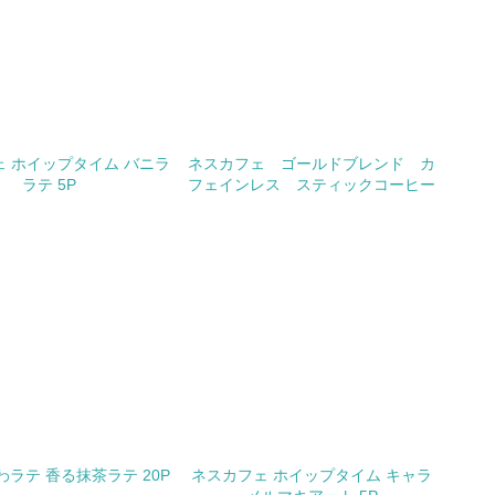
チェック
極的に公開・提供している
 ホイップタイム バニラ
ネスカフェ ゴールドブレンド カ
みを積極的に公開・提供している
ラテ 5P
フェインレス スティックコーヒー
公表している
公表している
チェック
する確認・調査を実施している
わラテ 香る抹茶ラテ 20P
ネスカフェ ホイップタイム キャラ