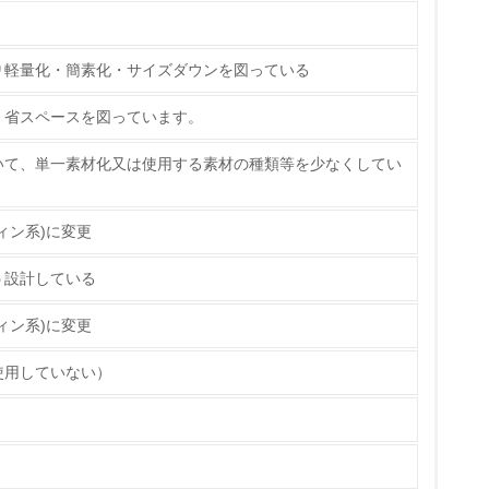
標や計画を立てている
り軽量化・簡素化・サイズダウンを図っている
製造・販売
、省スペースを図っています。
いる
いて、単一素材化又は使用する素材の種類等を少なくしてい
具体的な販売目標や計画を立てている
ィン系)に変更
う設計している
ている
ィン系)に変更
的な目標や計画を立てている
使用していない）