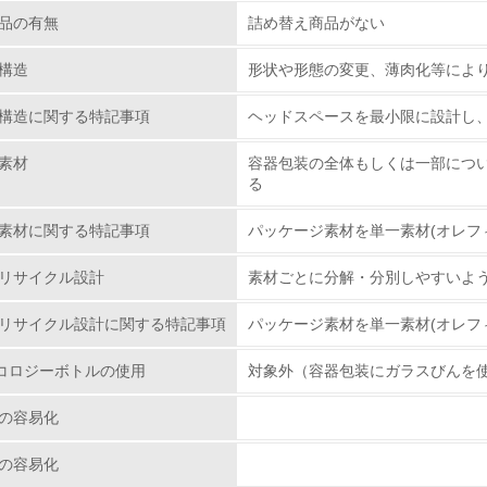
<L2> 資源とエネルギーの使用量の把握をし、具体的な削減目
品の有無
詰め替え商品がない
構造
形状や形態の変更、薄肉化等によ
環境配慮型製品・サービスの
構造に関する特記事項
ヘッドスペースを最小限に設計し
<L1> 環境配慮型製品・サービスの製造・販売を積極的に行って
素材
容器包装の全体もしくは一部につ
<L2> 環境配慮型製品・サービスの製造・販売状況を把握し、
る
素材に関する特記事項
パッケージ素材を単一素材(オレフ
グリーン購入
リサイクル設計
素材ごとに分解・分別しやすいよ
<L1> グリーン購入の取り組み方針を有し、グリーン購入を行っ
リサイクル設計に関する特記事項
パッケージ素材を単一素材(オレフ
<L2> 購入している製品・サービスの量と種類を把握し、具体
コロジーボトルの使用
対象外（容器包装にガラスびんを
包装・物流
の容易化
非該当（包装・物流を必要とする業務を行っていない）
の容易化