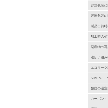
15.
容器包装に
16.
容器包装の
製品出荷時
加工時の省
副産物の再
17.
遺伝子組み
18.
エコマーク
SuMPO E
19.
独自の温室
20.
カーボン・