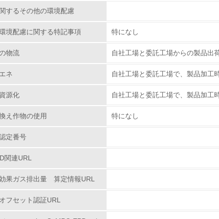
<L1> 環境負荷ができるだけ小さい包装・梱包を行っている
関するその他の環境配慮
環境配慮に関する特記事項
<L2> 環境負荷ができるだけ小さい物流を行っている
特になし
の物流
自社工場と委託工場からの製品出荷
化学物質
エネ
自社工場と委託工場で、製品加工
非該当（化学物質を使用していない）
資源化
自社工場と委託工場で、製品加工
<L1> 化学物質の使用量及び外部（大気・水・土壌）への排出
換え作物の使用
特になし
<L2> 化学物質の使用量及び外部への排出量を把握し、具体的
認定番号
廃棄物
PD関連URL
<L1> 廃棄物の発生量の削減及びリサイクルの推進、適正処理
効果ガス排出量 算定情報URL
オフセット認証URL
<L2> 発生する廃棄物の量と種類を把握し、具体的な削減・リ