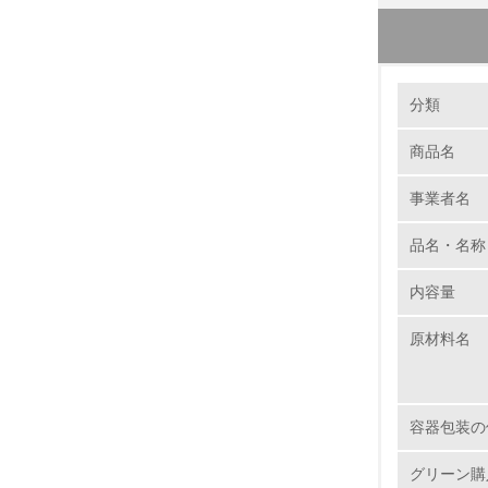
環境の取り
大気汚染
分類
ネスレ日
商品名
ど、環境負
1.
りトラッ
事業者名
No.
期貨物鉄
輸送を鉄道
品名・名称
後も段階
内容量
1.
原材料名
2.
3.
容器包装の
4.
グリーン購