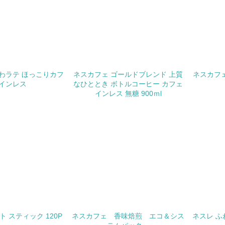
環境面・社会面の情報公開他
チェック項目
<L1> パンフレットやホームページ等で、自社の環境情報を積
わラテ ほっこりカフ
ネスカフェ ゴールドブレンド 上質
ネスカフェ
<L1> パンフレットやホームページ等で、自社の社会的取り組
インレス
なひととき ボトルコーヒー カフェ
インレス 無糖 900ｍl
<L2>「２．環境への取り組み」に関する現状の数値や目標値を
<L2>「３．社会面の取り組み」に関する現状の数値や目標値を
サプライヤーへの取り組み
チェック項目
<L2> サプライヤーに対して、環境面・社会面の取り組みに関
ト スティック 120P
ネスカフェ 香味焙煎 エコ＆シス
ネスレ ふ
境