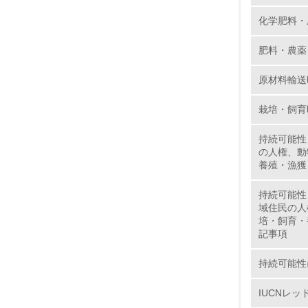
化学肥料・
肥料・農薬
5.
原材料輸送
6.
栽培・飼育
7.
持続可能性
8.
の人権、動
養殖・漁獲
2.
持続可能性
域住民の人
No.
培・飼育・
記事項
持続可能性
9.
IUCNレ