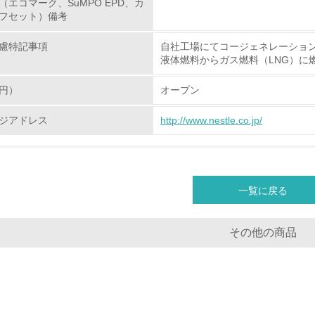
（エコマーク、SuMPO EPD、カ
生物多様性保全
フセット）備考
慮特記事項
自社工場にてコージェネレーショ
<L1> 「生物多様性保全」に関する取り組み（例：森林保全活
液体燃料からガス燃料（LNG）に
購入、原材料のトレーサビリティの確認等）を行っている
円）
オープン
地域への貢献
ジアドレス
http://www.nestle.co.jp/
<L1> 周辺地域の環境保全活動を行い、自治体や地域団体の活
社会面の取り組み
一覧に戻る
チェック項目
その他の商品
<L1> 「人権・労働等」に関する方針、規定等を持っている
<L1> 「公正・適正な取引」に関する方針、規定等を持っている
<L1> 「情報セキュリティ」に関する方針、規定等を持っている