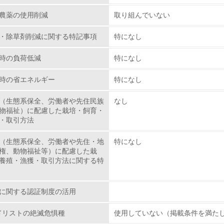
レベル2
農薬の使用削減
取り組んでいない
・除草剤削減に関する特記事項
特になし
環境取り組み体制と成果を定期的に検証して次の活動に活かし
時の負荷低減
特になし
従業員が環境方針に基づいて自分の業務の中で行うべき環境対
時の省エネルギー
特になし
環境活動に関する規格やプログラムを導入している
（生態系保全、労働者や先住民族
なし
第三者認証を取得している
物福祉）に配慮した栽培・飼育・
・取引方法
環境への取り組み
（生態系保全、労働者や先住・地
特になし
権、動物福祉等）に配慮した栽
チェック項目
養殖・漁獲・取引方法に関する特
資源・エネルギー
に関する認証制度の活用
<L1> 資源（投入原料、水等）とエネルギー（電力、重油、ガ
ッドリストの絶滅危惧種
使用していない（掲載条件を満た