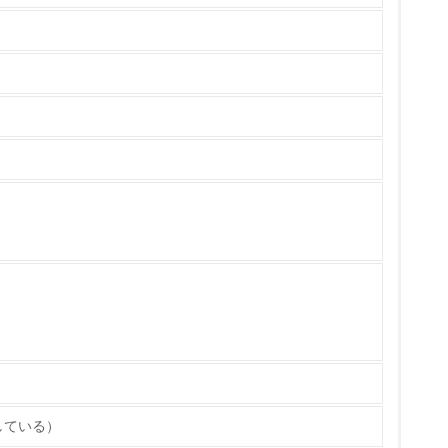
ている
策を理解し、実践している
チェック
ス）の使用量削減の取り組みを行っている
している）