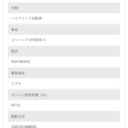
環境の取り組み
リサイクル設計の内容
分類
●材料リデュースを目指した設計の継続
“3R”で最初に推進すべき項目は、リデュース（排出量削減）です。このた
ハイブリッド自動車
め、スズキは「小・少・軽・短・美」の方針のもと、徹底した使用材料低
1.環境取り組み体制
減・軽量化に取り組みリデュースを推進しています。例えば、外装部品で
は、フロント/リヤバンパーやフロント/リヤフェンダーライニングの薄肉
車名
レベル1
化を実施しています。
●リサイクル可能な樹脂材料の採用
スペーシア HYBRID X
リサイクルのことまで配慮したクルマづくり（リサイクル設計）は、自動
1.
車の設計を行ううえで大切な取り組みです。スズキは樹脂製の外装部品や
内装部品にリサイクルしやすい材料を使用するなど、環境に配慮したクル
型式
マづくりに日々取り組んでいます。
環境方針を持っている
●リサイクルを考慮した設計
5AA-MK94S
新車の設計開発段階よりリサイクル性を考慮し、解体および分離が容易な
2.
車両づくりに取り組んでいます。
事業者名
環境対応の責任体制を定めている
カドミウム、六価クロム、鉛、水銀の使用について
スズキ
日本国内で販売するスズキの自動車はすべて、環境負荷物質である重金属
3.
4物質（鉛、水銀、六価クロム、カドミウム）が含まれた自動車部品・材
エンジン総排気量（cc）
料の使用禁止・削減に関する自工会目標を達成しています。
環境問題に関する従業員教育を行っている
657cc
【自工会目標】
鉛※1： 1996年使用量の1/10以下
4.
水銀※2： 2005年1月以降仕様禁止
駆動方式
六価クロム： 2008年1月以降使用禁止
自社に関係する主要な環境法規制を把握し、順守している
カドミウム： 2007年1月以降使用禁止
2WD(前2輪駆動)