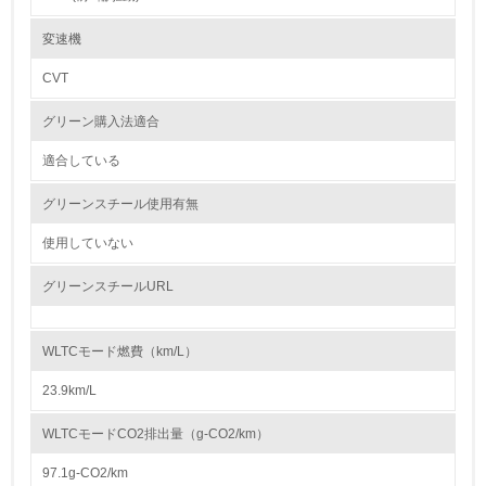
※自工会目標適用除外部品
レベル2
※1 鉛バッテリー（リサイクル回収ルートが確立されているため除外）
変速機
※2 ナビゲーション等の液晶ディスプレイ、コンビネーションメーター、
ディスチャージヘッドランプ、室内蛍光灯（交通安全上必須な部品の極微
CVT
5.
量使用を除外）
グリーン購入法適合
環境取り組み体制と成果を定期的に検証して次の活動に活
紛争鉱物の排除や責任ある鉱物調達に関する取り組み
かしている
「スズキお取引先様CSRガイドライン」（2016年9月発行）にて、お取引
適合している
先様へ下記の取り組みをお願いしております。
6.
グリーンスチール使用有無
● 人権侵害などの原因となる紛争鉱物※の不使用
従業員が環境方針に基づいて自分の業務の中で行うべき環
人権侵害などの原因となる紛争鉱物を原材料に使用しないことを目指し、
境対策を理解し、実践している
使用していない
状況の把握と適切な対応に努める。
※紛争地域において武装勢力の資金源に供される鉱物など
（以上、ガイドライン「4－2．人権・労働」から抜粋）
グリーンスチールURL
7.
スズキお取引先様CSRガイドライン：
環境活動に関する規格やプログラムを導入している
https://www.suzuki.co.jp/about/csr/green/guideline/pdf/csrguideline.pdf
→ 導入している規格名 ISO14001
WLTCモード燃費（km/L）
8.
23.9km/L
大気汚染物質に関する取り組み
●（ 四輪車）排出ガスの低減
第三者認証を取得している
WLTCモードCO2排出量（g-CO2/km）
マルチパスウェイの取り組みとして、環境負荷の低減や触媒に使用する貴
金属の削減に貢献するエンジンの燃焼技術の改善と排出ガスの浄化性能向
上に注力しています。2024年に発売した新型「スイフト」には、新開発
97.1g-CO2/km
2.環境への取り組み