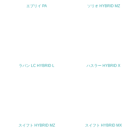
エブリイ PA
ソリオ HYBRID MZ
TEL
0120-402-253 (スズキ株式会社 お客様相談室)
FAX
053-440-2251
Email
ラパン LC HYBRID L
ハスラー HYBRID X
URL
https://www.suzuki.co.jp/inquiry/
スイフト HYBRID MZ
スイフト HYBRID MX