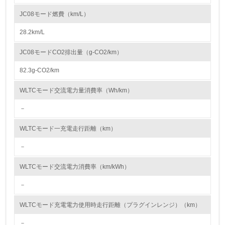
したZ12Eエンジンを搭載しました。Z12Eはエンジン本体の改良で世界ト
ップレベルの高速燃焼を実現。これに高効率の触媒とGPF（すす捕集フィ
JC08モード燃費（km/L）
ルタ）を組み合わせることで、出力性能を維持しつつクリーンな排出ガス
資源・エネルギー
性能を達成しています。
28.2km/L
● 車室内VOC（Volatile Organic Compounds:揮発性有機化合物）の低減
お客様に安心、安全な製品を提供するため、内装部品の材料や接着剤など
9.
にVOC発生量の少ないものを使用し、四輪車の車室内VOCの低減に取り
JC08モードCO2排出量（g-CO2/km）
組んでいます。海外で生産される車両であっても、国内で販売するすべて
<L1> 資源（投入原料、水等）とエネルギー（電力、重
の新型四輪車について、車室内VOC濃度の日本自動車工業会目標を達成し
油、ガス）の使用量削減の取り組みを行っている
82.3g-CO2/km
ており、2024年度は「フロンクス」や「ジムニー ノマド」などの新型車
について達成しました。また、今後は欧州でも新たな規制が施行されるた
10.
め、遵守できるように対応を進めています。それに加えて、内装部品から
WLTCモード交流電力量消費率（Wh/km）
の臭いを低減し、車室内臭気を低減する取り組みも継続して行っており、
今後もお客様がさらに快適にご利用いただける車室内環境づくりを進めて
－
<L2> 資源とエネルギーの使用量の把握をし、具体的な削
いきます。
減目標や計画を立てている
● 塗装工程における VOC の低減
WLTCモード一充電走行距離（km）
塗装工程で使用するVOC溶剤の排出量削減に取り組んでいます。スズキ環
境計画2025では国内工場塗装工程の塗装面積当たりVOC排出量の2000年
環境配慮型製品・サービスの製造・販売
度比50%以上削減を目標として掲げています。2024年度の四輪車体、バ
－
ンパーおよび二輪車の各塗装を合わせた総排出量は、3,993 t/年となり、
VOC原単位排出量は48.9 g/㎡でした。2025年度は湖西で新塗装工場が稼
11.
WLTCモード交流電力消費率（km/kWh）
働を開始します。新塗装工場では相良工場に続き水性塗料を導入しVOC排
出量を削減します。さらに、塗装器の洗浄に使う溶剤の回収装置の導入
<L1> 環境配慮型製品・サービスの製造・販売を積極的に
－
や、溶解力の高い希釈溶剤の使用で塗料希釈に必要となる溶剤量を減らす
行っている
取り組み、VOC排出量の削減を進め、スズキ環境計画2025の目標を達成
する計画です。
WLTCモード充電電力使用時走行距離（プラグインレンジ）（km）
12.
－