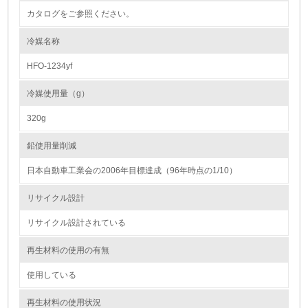
カタログをご参照ください。
<L1> 環境負荷ができるだけ小さい包装・梱包を行ってい
る
冷媒名称
16.
HFO-1234yf
<L2> 環境負荷ができるだけ小さい物流を行っている
冷媒使用量（g）
化学物質
320g
鉛使用量削減
非該当（化学物質を使用していない）
日本自動車工業会の2006年目標達成（96年時点の1/10）
17.
リサイクル設計
<L1> 化学物質の使用量及び外部（大気・水・土壌）への
リサイクル設計されている
排出量削減の取り組みを行っている
再生材料の使用の有無
18.
使用している
<L2> 化学物質の使用量及び外部への排出量を把握し、具
体的な削減目標や計画を立てている
再生材料の使用状況