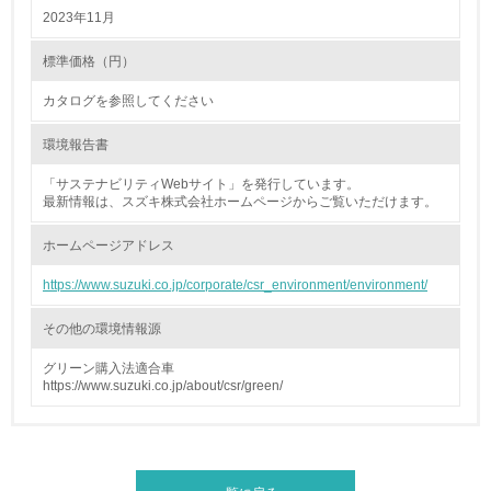
2023年11月
4.環境面・社会面の情報公開他
標準価格（円）
26.
カタログを参照してください
<L1> パンフレットやホームページ等で、自社の環境情報
を積極的に公開・提供している
環境報告書
27.
「サステナビリティWebサイト」を発行しています。
最新情報は、スズキ株式会社ホームページからご覧いただけます。
<L1> パンフレットやホームページ等で、自社の社会的取
り組みを積極的に公開・提供している
ホームページアドレス
28.
https://www.suzuki.co.jp/corporate/csr_environment/environment/
<L2>「２．環境への取り組み」に関する現状の数値や目標
その他の環境情報源
値を公表している
グリーン購入法適合車
29.
https://www.suzuki.co.jp/about/csr/green/
<L2>「３．社会面の取り組み」に関する現状の数値や目標
値を公表している
5.サプライヤーへの取り組み