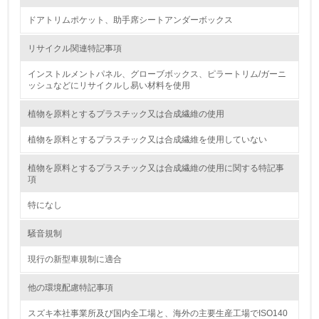
廃棄物
ドアトリムポケット、助手席シートアンダーボックス
リサイクル関連特記事項
19.
インストルメントパネル、グローブボックス、ピラートリム/ガーニ
<L1> 廃棄物の発生量の削減及びリサイクルの推進、適正
ッシュなどにリサイクルし易い材料を使用
処理を行っている
植物を原料とするプラスチック又は合成繊維の使用
20.
植物を原料とするプラスチック又は合成繊維を使用していない
<L2> 発生する廃棄物の量と種類を把握し、具体的な削
減・リサイクル目標や計画を立てている
植物を原料とするプラスチック又は合成繊維の使用に関する特記事
項
生物多様性保全
特になし
21.
騒音規制
<L1> 「生物多様性保全」に関する取り組み（例：森林保
現行の新型車規制に適合
全活動＜植林、天然林保護、間伐＞、認証品の購入、原材
料のトレーサビリティの確認等）を行っている
他の環境配慮特記事項
地域への貢献
スズキ本社事業所及び国内全工場と、海外の主要生産工場でISO140