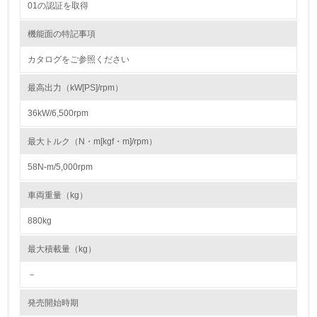
01の認証を取得
22.
機能面の特記事項
<L1> 周辺地域の環境保全活動を行い、自治体や地域団体
カタログをご参照ください
の活動に積極的に参加している
最高出力（kW[PS]/rpm）
3.社会面の取り組み
36kW/6,500rpm
23.
最大トルク（N・m[kgf・m]/rpm）
<L1> 「人権・労働等」に関する方針、規定等を持ってい
る
58N-m/5,000rpm
24.
車両重量（kg）
<L1> 「公正・適正な取引」に関する方針、規定等を持っ
880kg
ている
最大積載量（kg）
25.
－
<L1> 「情報セキュリティ」に関する方針、規定等を持っ
ている
発売開始時期