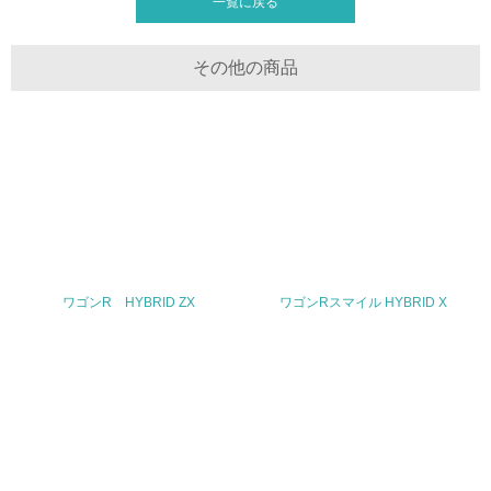
一覧に戻る
30.
その他の商品
<L2> サプライヤーに対して、環境面・社会面の取り組み
に関する確認・調査を実施している
その他の環境への取り組みについての自由記載
事業者属性
業種
ワゴンR HYBRID ZX
ワゴンRスマイル HYBRID X
輸送用機器製造
従業員数
17,414名（2025年3月末現在）
問合せ先