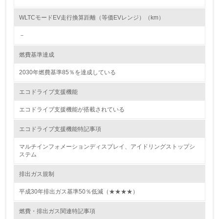
<L2> 環境配慮型製品・サービスの製造・販売状況を把握
し、具体的な販売目標や計画を立てている
WLTCモードEV走行換算距離（等価EVレンジ）（km）
－
グリーン購入
燃費基準達成
13.
2030年燃費基準85％を達成している
<L1> グリーン購入の取り組み方針を有し、グリーン購入
を行っている
エコドライブ支援機能
14.
エコドライブ支援機能が搭載されている
<L2> 購入している製品・サービスの量と種類を把握し、
エコドライブ支援機能特記事項
具体的な目標や計画を立てている
マルチインフォメーションディスプレイ、アイドリングストップシ
ステム
包装・物流
排出ガス規制
平成30年排出ガス基準50％低減（★★★★）
非該当（包装・物流を必要とする業務を行っていない）
燃費・排出ガス関連特記事項
15.