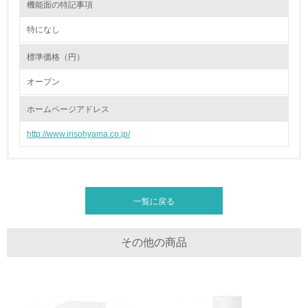
機能面の特記事項
体的な削減目標や計画を立てている
特になし
廃棄物
標準価格（円）
19.
オープン
<L1> 廃棄物の発生量の削減及びリサイクルの推進、適正
処理を行っている
ホームページアドレス
http://www.irisohyama.co.jp/
20.
<L2> 発生する廃棄物の量と種類を把握し、具体的な削
減・リサイクル目標や計画を立てている
一覧に戻る
生物多様性保全
21.
その他の商品
<L1> 「生物多様性保全」に関する取り組み（例：森林保
全活動＜植林、天然林保護、間伐＞、認証品の購入、原材
料のトレーサビリティの確認等）を行っている