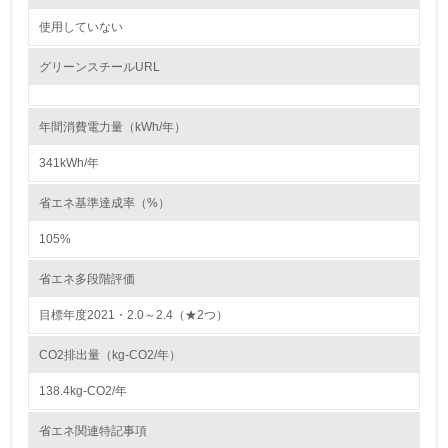
自社に関係する主要な環境法規制を把握し、順守している
使用していない
レベル2
グリーンスチールURL
5.
年間消費電力量（kWh/年）
環境取り組み体制と成果を定期的に検証して次の活動に活
かしている
341kWh/年
6.
省エネ基準達成率（%）
従業員が環境方針に基づいて自分の業務の中で行うべき環
105%
境対策を理解し、実践している
省エネ多段階評価
7.
目標年度2021・2.0～2.4（★2つ）
環境活動に関する規格やプログラムを導入している
→ 導入している規格名 ISO14001
CO2排出量（kg-CO2/年）
8.
138.4kg-CO2/年
第三者認証を取得している
省エネ関連特記事項