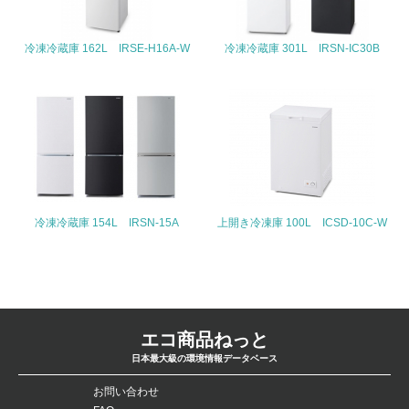
ている
冷凍冷蔵庫 162L IRSE-H16A-W
冷凍冷蔵庫 301L IRSN-IC30B
4.環境面・社会面の情報公開他
26.
<L1> パンフレットやホームページ等で、自社の環境情報
を積極的に公開・提供している
27.
<L1> パンフレットやホームページ等で、自社の社会的取
り組みを積極的に公開・提供している
冷凍冷蔵庫 154L IRSN-15A
上開き冷凍庫 100L ICSD-10C-W
28.
<L2>「２．環境への取り組み」に関する現状の数値や目標
値を公表している
エコ商品ねっと
29.
日本最大級の環境情報データベース
<L2>「３．社会面の取り組み」に関する現状の数値や目標
値を公表している
お問い合わせ