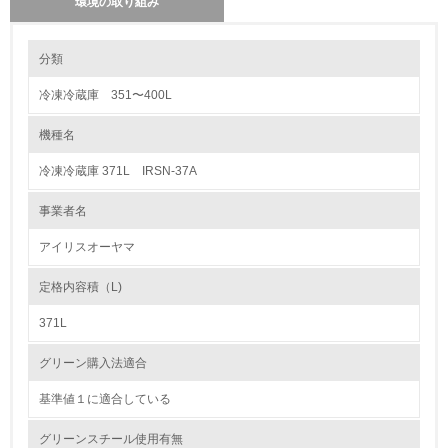
環境の取り組み
環境の取り組み
分類
冷凍冷蔵庫 351〜400L
1.環境取り組み体制
機種名
レベル1
冷凍冷蔵庫 371L IRSN-37A
1.
事業者名
環境方針を持っている
アイリスオーヤマ
2.
定格内容積（L)
環境対応の責任体制を定めている
371L
3.
グリーン購入法適合
環境問題に関する従業員教育を行っている
基準値１に適合している
4.
グリーンスチール使用有無