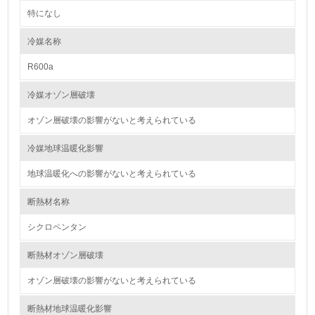
特になし
2.環境への取り組み
冷媒名称
資源・エネルギー
R600a
9.
冷媒オゾン層破壊
<L1> 資源（投入原料、水等）とエネルギー（電力、重
油、ガス）の使用量削減の取り組みを行っている
オゾン層破壊の影響がないと考えられている
10.
冷媒地球温暖化影響
地球温暖化への影響がないと考えられている
<L2> 資源とエネルギーの使用量の把握をし、具体的な削
減目標や計画を立てている
断熱材名称
環境配慮型製品・サービスの製造・販売
シクロペンタン
11.
断熱材オゾン層破壊
<L1> 環境配慮型製品・サービスの製造・販売を積極的に
オゾン層破壊の影響がないと考えられている
行っている
断熱材地球温暖化影響