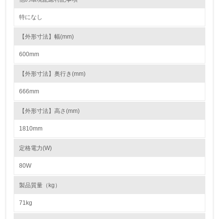
15.
特になし
<L1> 環境負荷ができるだけ小さい包装・梱包を行ってい
る
【外形寸法】幅(mm)
600mm
16.
<L2> 環境負荷ができるだけ小さい物流を行っている
【外形寸法】奥行き(mm)
666mm
化学物質
【外形寸法】高さ(mm)
1810mm
非該当（化学物質を使用していない）
定格電力(W)
17.
80W
<L1> 化学物質の使用量及び外部（大気・水・土壌）への
排出量削減の取り組みを行っている
製品質量（kg）
18.
71kg
<L2> 化学物質の使用量及び外部への排出量を把握し、具