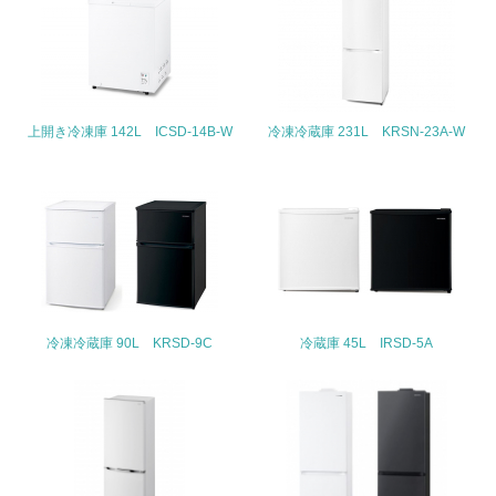
地域への貢献
22.
<L1> 周辺地域の環境保全活動を行い、自治体や地域団体
上開き冷凍庫 142L ICSD-14B-W
冷凍冷蔵庫 231L KRSN-23A-W
の活動に積極的に参加している
3.社会面の取り組み
23.
<L1> 「人権・労働等」に関する方針、規定等を持ってい
る
24.
冷凍冷蔵庫 90L KRSD-9C
冷蔵庫 45L IRSD-5A
<L1> 「公正・適正な取引」に関する方針、規定等を持っ
ている
25.
<L1> 「情報セキュリティ」に関する方針、規定等を持っ