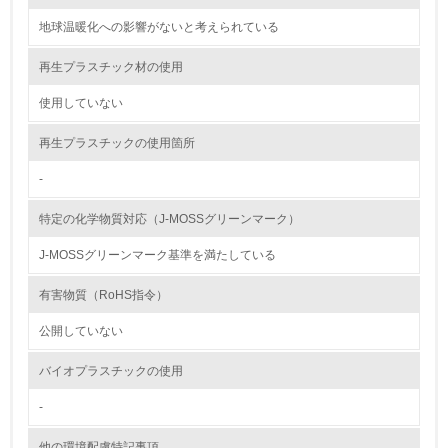
12.
地球温暖化への影響がないと考えられている
<L2> 環境配慮型製品・サービスの製造・販売状況を把握
し、具体的な販売目標や計画を立てている
再生プラスチック材の使用
使用していない
グリーン購入
再生プラスチックの使用箇所
13.
-
<L1> グリーン購入の取り組み方針を有し、グリーン購入
を行っている
特定の化学物質対応（J-MOSSグリーンマーク）
14.
J-MOSSグリーンマーク基準を満たしている
<L2> 購入している製品・サービスの量と種類を把握し、
有害物質（RoHS指令）
具体的な目標や計画を立てている
公開していない
包装・物流
バイオプラスチックの使用
-
非該当（包装・物流を必要とする業務を行っていない）
他の環境配慮特記事項