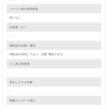
6.
バージン材の使用状況
従業員が環境方針に基づいて自分の業務の中で行うべき環
境対策を理解し、実践している
特になし
白色度（％）
7.
－
環境活動に関する規格やプログラムを導入している
消耗品の交換・補充
8.
消耗品を別売しており、交換･補充できる
第三者認証を取得している
とじ具の再使用
2.環境への取り組み
－
資源・エネルギー
見出しラベル交換
9.
－
<L1> 資源（投入原料、水等）とエネルギー（電力、重
樹脂ラミネート加工
油、ガス）の使用量削減の取り組みを行っている