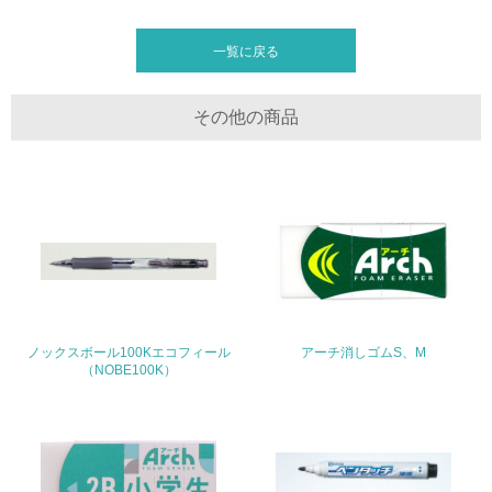
20.
<L2> 発生する廃棄物の量と種類を把握し、具体的な削
一覧に戻る
減・リサイクル目標や計画を立てている
生物多様性保全
その他の商品
21.
<L1> 「生物多様性保全」に関する取り組み（例：森林保
全活動＜植林、天然林保護、間伐＞、認証品の購入、原材
料のトレーサビリティの確認等）を行っている
地域への貢献
22.
ノックスボール100Kエコフィール
アーチ消しゴムS、M
（NOBE100K）
<L1> 周辺地域の環境保全活動を行い、自治体や地域団体
の活動に積極的に参加している
3.社会面の取り組み