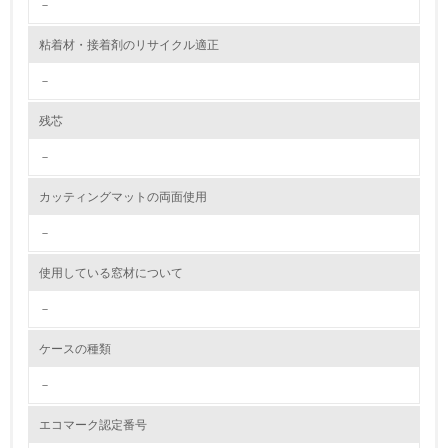
－
10.
粘着材・接着剤のリサイクル適正
<L2> 資源とエネルギーの使用量の把握をし、具体的な削
減目標や計画を立てている
－
環境配慮型製品・サービスの製造・販売
残芯
－
11.
カッティングマットの両面使用
<L1> 環境配慮型製品・サービスの製造・販売を積極的に
行っている
－
12.
使用している窓材について
<L2> 環境配慮型製品・サービスの製造・販売状況を把握
－
し、具体的な販売目標や計画を立てている
ケースの種類
グリーン購入
－
13.
エコマーク認定番号
<L1> グリーン購入の取り組み方針を有し、グリーン購入