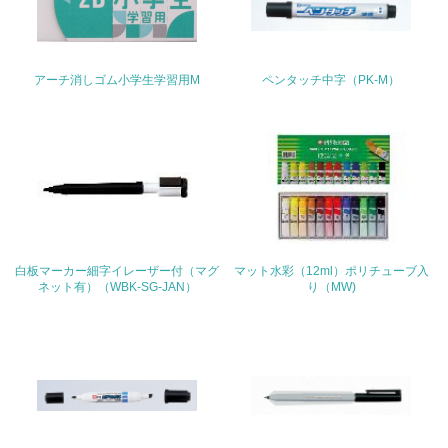
23.
<L1> 「人権・労働等」に関する方針、規定等を持ってい
る
アーチ消しゴム小学生学習用M
ペンタッチ中字（PK-M）
24.
<L1> 「公正・適正な取引」に関する方針、規定等を持っ
ている
25.
<L1> 「情報セキュリティ」に関する方針、規定等を持っ
ている
白板マーカー細字イレーザー付（マグ
マット水彩（12ml）ポリチューブ入
ネット有）（WBK-SG-JAN）
り（MW)
4.環境面・社会面の情報公開他
26.
<L1> パンフレットやホームページ等で、自社の環境情報
を積極的に公開・提供している
27.