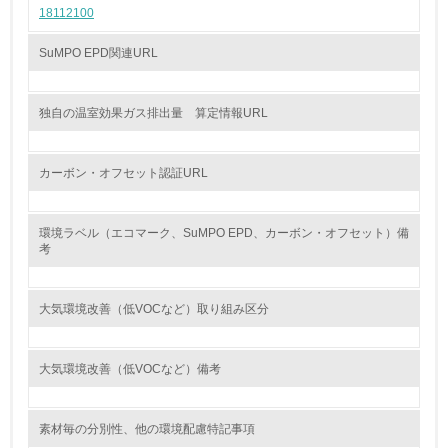
18112100
を行っている
SuMPO EPD関連URL
14.
<L2> 購入している製品・サービスの量と種類を把握し、
具体的な目標や計画を立てている
独自の温室効果ガス排出量 算定情報URL
包装・物流
カーボン・オフセット認証URL
非該当（包装・物流を必要とする業務を行っていない）
環境ラベル（エコマーク、SuMPO EPD、カーボン・オフセット）備
考
15.
<L1> 環境負荷ができるだけ小さい包装・梱包を行ってい
大気環境改善（低VOCなど）取り組み区分
る
16.
大気環境改善（低VOCなど）備考
<L2> 環境負荷ができるだけ小さい物流を行っている
素材毎の分別性、他の環境配慮特記事項