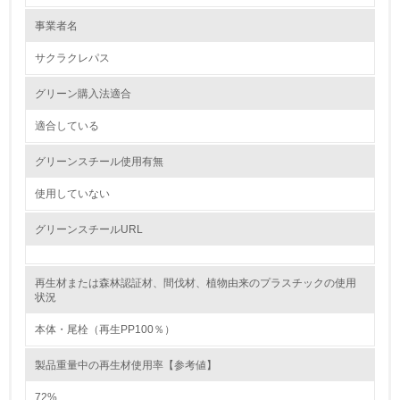
1.
事業者名
環境方針を持っている
サクラクレパス
2.
グリーン購入法適合
環境対応の責任体制を定めている
適合している
3.
グリーンスチール使用有無
環境問題に関する従業員教育を行っている
使用していない
4.
グリーンスチールURL
自社に関係する主要な環境法規制を把握し、順守している
再生材または森林認証材、間伐材、植物由来のプラスチックの使用
レベル2
状況
本体・尾栓（再生PP100％）
5.
製品重量中の再生材使用率【参考値】
環境取り組み体制と成果を定期的に検証して次の活動に活
かしている
72%