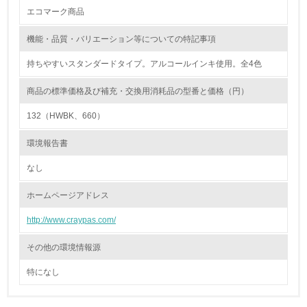
化学物質
エコマーク商品
機能・品質・バリエーション等についての特記事項
非該当（化学物質を使用していない）
持ちやすいスタンダードタイプ。アルコールインキ使用。全4色
17.
商品の標準価格及び補充・交換用消耗品の型番と価格（円）
<L1> 化学物質の使用量及び外部（大気・水・土壌）への
排出量削減の取り組みを行っている
132（HWBK、660）
18.
環境報告書
<L2> 化学物質の使用量及び外部への排出量を把握し、具
なし
体的な削減目標や計画を立てている
ホームページアドレス
廃棄物
http://www.craypas.com/
19.
その他の環境情報源
<L1> 廃棄物の発生量の削減及びリサイクルの推進、適正
特になし
処理を行っている