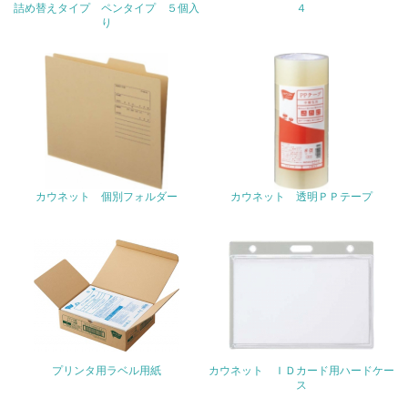
地域への貢献
詰め替えタイプ ペンタイプ ５個入
４
り
22.
<L1> 周辺地域の環境保全活動を行い、自治体や地域団体
の活動に積極的に参加している
3.社会面の取り組み
23.
カウネット 個別フォルダー
カウネット 透明ＰＰテープ
<L1> 「人権・労働等」に関する方針、規定等を持ってい
る
24.
<L1> 「公正・適正な取引」に関する方針、規定等を持っ
ている
25.
プリンタ用ラベル用紙
カウネット ＩＤカード用ハードケー
<L1> 「情報セキュリティ」に関する方針、規定等を持っ
ス
ている