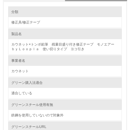
環境の取り組み
大気汚染物質に関する取り組み
分類
修正具/修正テープ
1.環境取り組み体制
製品名
レベル1
カウネット×トンボ鉛筆 残量目盛り付き修正テープ モノエアー
1.
ｂｙＬｏｏｐｌａ 使い切りタイプ ヨコ引き
環境方針を持っている
事業者名
カウネット
2.
環境対応の責任体制を定めている
グリーン購入法適合
適合している
3.
グリーンスチール使用有無
環境問題に関する従業員教育を行っている
鉄鋼を使用していないので対象外
4.
グリーンスチールURL
自社に関係する主要な環境法規制を把握し、順守している