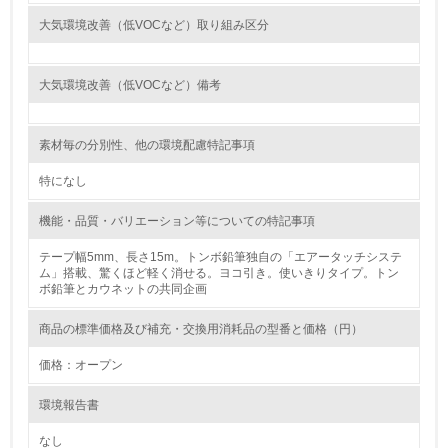
大気環境改善（低VOCなど）取り組み区分
<L1> 環境負荷ができるだけ小さい包装・梱包を行ってい
る
大気環境改善（低VOCなど）備考
16.
<L2> 環境負荷ができるだけ小さい物流を行っている
素材毎の分別性、他の環境配慮特記事項
化学物質
特になし
機能・品質・バリエーション等についての特記事項
非該当（化学物質を使用していない）
テープ幅5mm、長さ15m。トンボ鉛筆独自の「エアータッチシステ
ム」搭載、驚くほど軽く消せる。ヨコ引き。使いきりタイプ。トン
ボ鉛筆とカウネットの共同企画
17.
<L1> 化学物質の使用量及び外部（大気・水・土壌）への
商品の標準価格及び補充・交換用消耗品の型番と価格（円）
排出量削減の取り組みを行っている
価格：オープン
18.
環境報告書
<L2> 化学物質の使用量及び外部への排出量を把握し、具
体的な削減目標や計画を立てている
なし