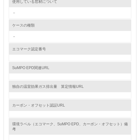
使用している窓材について
<L2> 環境配慮型製品・サービスの製造・販売状況を把握
－
し、具体的な販売目標や計画を立てている
ケースの種類
グリーン購入
－
13.
エコマーク認定番号
<L1> グリーン購入の取り組み方針を有し、グリーン購入
を行っている
SuMPO EPD関連URL
14.
<L2> 購入している製品・サービスの量と種類を把握し、
独自の温室効果ガス排出量 算定情報URL
具体的な目標や計画を立てている
包装・物流
カーボン・オフセット認証URL
環境ラベル（エコマーク、SuMPO EPD、カーボン・オフセット）備
非該当（包装・物流を必要とする業務を行っていない）
考
15.