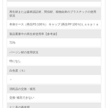
レベル2
再生材または森林認証材、間伐材、植物由来のプラスチックの使用
状況
5.
本体ケース（再生PS 100％） キャップ (再生PP 100％)Ｌｏｏｐｌａ
環境取り組み体制と成果を定期的に検証して次の活動に活
製品重量中の再生材使用率【参考値】
かしている
71%
6.
バージン材の使用状況
従業員が環境方針に基づいて自分の業務の中で行うべき環
境対策を理解し、実践している
特になし
7.
白色度（％）
環境活動に関する規格やプログラムを導入している
－
→ 導入している規格名 ISO 14001
消耗品の交換・補充
8.
交換･補充できない
第三者認証を取得している
とじ具の再使用