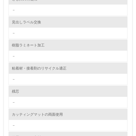
2.環境への取り組み
－
資源・エネルギー
見出しラベル交換
9.
－
<L1> 資源（投入原料、水等）とエネルギー（電力、重
樹脂ラミネート加工
油、ガス）の使用量削減の取り組みを行っている
－
10.
粘着材・接着剤のリサイクル適正
<L2> 資源とエネルギーの使用量の把握をし、具体的な削
減目標や計画を立てている
－
環境配慮型製品・サービスの製造・販売
残芯
－
11.
カッティングマットの両面使用
<L1> 環境配慮型製品・サービスの製造・販売を積極的に
行っている
－
12.