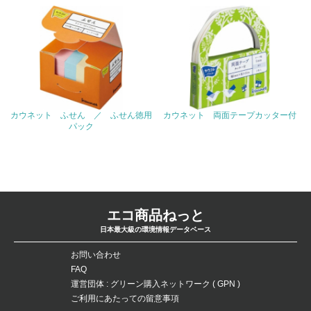
4.環境面・社会面の情報公開他
26.
<L1> パンフレットやホームページ等で、自社の環境情報
を積極的に公開・提供している
カウネット ふせん ／ ふせん徳用
カウネット 両面テープカッター付
27.
パック
<L1> パンフレットやホームページ等で、自社の社会的取
り組みを積極的に公開・提供している
28.
<L2>「２．環境への取り組み」に関する現状の数値や目標
エコ商品ねっと
値を公表している
日本最大級の環境情報データベース
29.
お問い合わせ
FAQ
<L2>「３．社会面の取り組み」に関する現状の数値や目標
運営団体 : グリーン購入ネットワーク ( GPN )
値を公表している
ご利用にあたっての留意事項