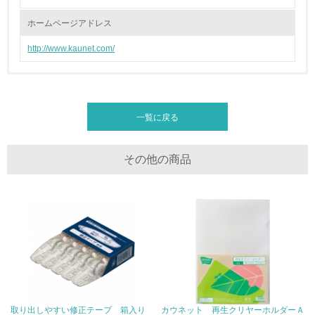
ホームページアドレス
廃棄物
http://www.kaunet.com/
19.
<L1> 廃棄物の発生量の削減及びリサイクルの推進、適正
処理を行っている
一覧に戻る
20.
<L2> 発生する廃棄物の量と種類を把握し、具体的な削
その他の商品
減・リサイクル目標や計画を立てている
生物多様性保全
21.
<L1> 「生物多様性保全」に関する取り組み（例：森林保
全活動＜植林、天然林保護、間伐＞、認証品の購入、原材
料のトレーサビリティの確認等）を行っている
取り出しやすい修正テープ 箱入り
カウネット 再生クリヤーホルダーＡ