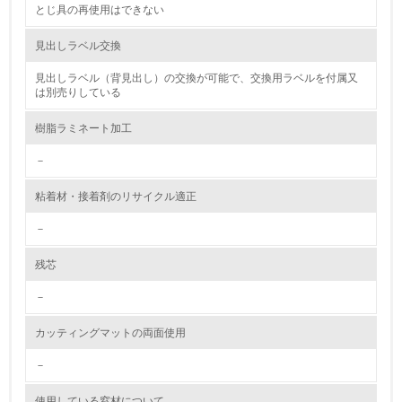
とじ具の再使用はできない
資源・エネルギー
見出しラベル交換
9.
見出しラベル（背見出し）の交換が可能で、交換用ラベルを付属又
は別売りしている
<L1> 資源（投入原料、水等）とエネルギー（電力、重
油、ガス）の使用量削減の取り組みを行っている
樹脂ラミネート加工
10.
－
<L2> 資源とエネルギーの使用量の把握をし、具体的な削
粘着材・接着剤のリサイクル適正
減目標や計画を立てている
－
環境配慮型製品・サービスの製造・販売
残芯
11.
－
<L1> 環境配慮型製品・サービスの製造・販売を積極的に
カッティングマットの両面使用
行っている
－
12.
使用している窓材について