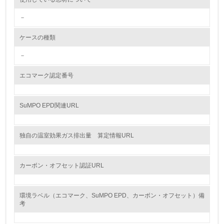
<L2> 環境配慮型製品・サービスの製造・販売状況を把握
し、具体的な販売目標や計画を立てている
－
グリーン購入
ケースの種類
－
13.
エコマーク認定番号
<L1> グリーン購入の取り組み方針を有し、グリーン購入
を行っている
SuMPO EPD関連URL
14.
<L2> 購入している製品・サービスの量と種類を把握し、
具体的な目標や計画を立てている
独自の温室効果ガス排出量 算定情報URL
包装・物流
カーボン・オフセット認証URL
非該当（包装・物流を必要とする業務を行っていない）
環境ラベル（エコマーク、SuMPO EPD、カーボン・オフセット）備
考
15.