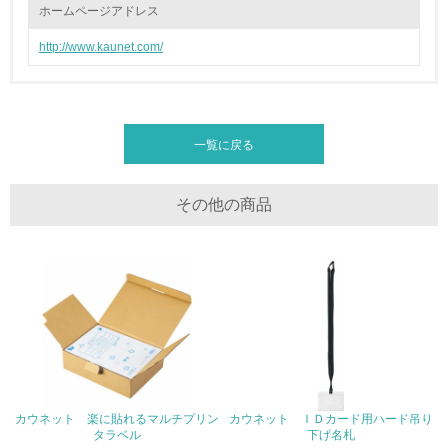
ホームページアドレス
廃棄物
http://www.kaunet.com/
19.
<L1> 廃棄物の発生量の削減及びリサイクルの推進、適正
処理を行っている
一覧に戻る
20.
<L2> 発生する廃棄物の量と種類を把握し、具体的な削
その他の商品
減・リサイクル目標や計画を立てている
生物多様性保全
21.
<L1> 「生物多様性保全」に関する取り組み（例：森林保
全活動＜植林、天然林保護、間伐＞、認証品の購入、原材
料のトレーサビリティの確認等）を行っている
カウネット 楽に貼れるマルチプリン
カウネット ＩＤカード用ハード吊り
地域への貢献
タラベル
下げ名札