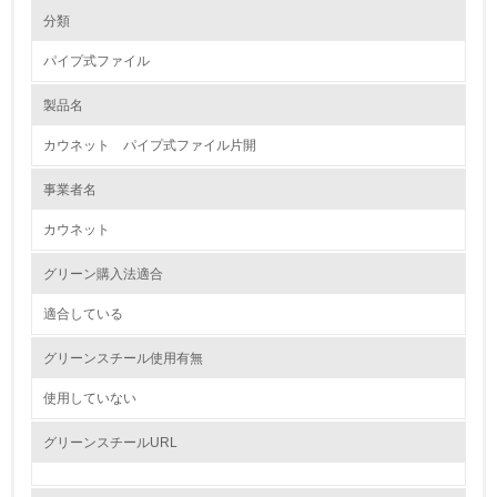
環境の取り組み
大気汚染物質に関する取り組み
分類
パイプ式ファイル
1.環境取り組み体制
製品名
レベル1
カウネット パイプ式ファイル片開
1.
事業者名
環境方針を持っている
カウネット
2.
グリーン購入法適合
環境対応の責任体制を定めている
適合している
3.
グリーンスチール使用有無
環境問題に関する従業員教育を行っている
使用していない
4.
グリーンスチールURL
自社に関係する主要な環境法規制を把握し、順守している