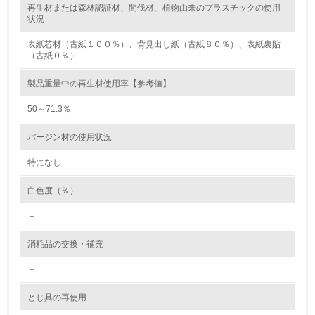
再生材または森林認証材、間伐材、植物由来のプラスチックの使用
レベル2
状況
表紙芯材（古紙１００％）、背見出し紙（古紙８０％）、表紙裏貼
5.
（古紙０％）
環境取り組み体制と成果を定期的に検証して次の活動に活
製品重量中の再生材使用率【参考値】
かしている
50～71.3％
6.
バージン材の使用状況
従業員が環境方針に基づいて自分の業務の中で行うべき環
境対策を理解し、実践している
特になし
7.
白色度（％）
環境活動に関する規格やプログラムを導入している
－
→ 導入している規格名 ISO 14001
消耗品の交換・補充
8.
－
第三者認証を取得している
とじ具の再使用
2.環境への取り組み