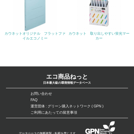
4.環境面・社会面の情報公開他
26.
<L1> パンフレットやホームページ等で、自社の環境情報
を積極的に公開・提供している
カウネットオリジナル フラットファ
カウネット 取り出しやすい蛍光マー
イルエコノミー
カー
27.
<L1> パンフレットやホームページ等で、自社の社会的取
り組みを積極的に公開・提供している
28.
エコ商品ねっと
日本最大級の環境情報データベース
<L2>「２．環境への取り組み」に関する現状の数値や目標
値を公表している
お問い合わせ
FAQ
29.
運営団体 : グリーン購入ネットワーク ( GPN )
<L2>「３．社会面の取り組み」に関する現状の数値や目標
ご利用にあたっての留意事項
値を公表している
5.サプライヤーへの取り組み
データベースの無断複製・転載を禁じます。