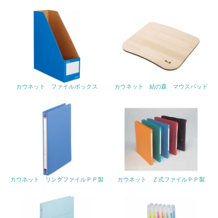
22.
<L1> 周辺地域の環境保全活動を行い、自治体や地域団体
の活動に積極的に参加している
3.社会面の取り組み
23.
カウネット ファイルボックス
カウネット 結の森 マウスパッド
<L1> 「人権・労働等」に関する方針、規定等を持ってい
る
24.
<L1> 「公正・適正な取引」に関する方針、規定等を持っ
ている
25.
カウネット リングファイルＰＰ製
カウネット Ｚ式ファイルＰＰ製
<L1> 「情報セキュリティ」に関する方針、規定等を持っ
ている