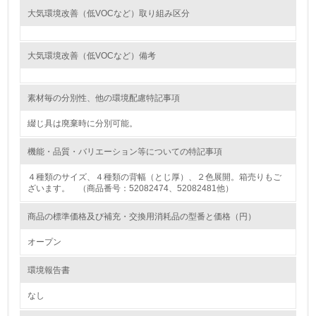
<L1> 環境負荷ができるだけ小さい包装・梱包を行ってい
大気環境改善（低VOCなど）取り組み区分
る
16.
大気環境改善（低VOCなど）備考
<L2> 環境負荷ができるだけ小さい物流を行っている
素材毎の分別性、他の環境配慮特記事項
化学物質
綴じ具は廃棄時に分別可能。
機能・品質・バリエーション等についての特記事項
非該当（化学物質を使用していない）
４種類のサイズ、４種類の背幅（とじ厚）、２色展開。箱売りもご
ざいます。 （商品番号：52082474、52082481他）
17.
<L1> 化学物質の使用量及び外部（大気・水・土壌）への
商品の標準価格及び補充・交換用消耗品の型番と価格（円）
排出量削減の取り組みを行っている
オープン
18.
環境報告書
<L2> 化学物質の使用量及び外部への排出量を把握し、具
体的な削減目標や計画を立てている
なし