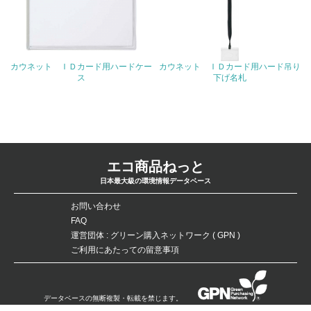
4.環境面・社会面の情報公開他
26.
<L1> パンフレットやホームページ等で、自社の環境情報
カウネット ＩＤカード用ハードケー
カウネット ＩＤカード用ハード吊り
を積極的に公開・提供している
ス
下げ名札
27.
<L1> パンフレットやホームページ等で、自社の社会的取
り組みを積極的に公開・提供している
エコ商品ねっと
28.
日本最大級の環境情報データベース
<L2>「２．環境への取り組み」に関する現状の数値や目標
値を公表している
お問い合わせ
FAQ
29.
運営団体 : グリーン購入ネットワーク ( GPN )
ご利用にあたっての留意事項
<L2>「３．社会面の取り組み」に関する現状の数値や目標
値を公表している
データベースの無断複製・転載を禁じます。
5.サプライヤーへの取り組み