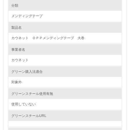
環境の取り組み
大気汚染物質に関する取り組み
分類
メンディングテープ
1.環境取り組み体制
製品名
レベル1
カウネット ＯＰＰメンディングテープ 大巻
1.
事業者名
環境方針を持っている
カウネット
2.
グリーン購入法適合
環境対応の責任体制を定めている
対象外
3.
グリーンスチール使用有無
環境問題に関する従業員教育を行っている
使用していない
4.
グリーンスチールURL
自社に関係する主要な環境法規制を把握し、順守している