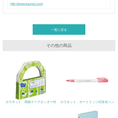
http://www.kaunet.com/
廃棄物
19.
<L1> 廃棄物の発生量の削減及びリサイクルの推進、適正
一覧に戻る
処理を行っている
20.
その他の商品
<L2> 発生する廃棄物の量と種類を把握し、具体的な削
減・リサイクル目標や計画を立てている
生物多様性保全
21.
<L1> 「生物多様性保全」に関する取り組み（例：森林保
全活動＜植林、天然林保護、間伐＞、認証品の購入、原材
料のトレーサビリティの確認等）を行っている
カウネット 両面テープカッター付
カウネット カートリッジ式蛍光ペン
地域への貢献