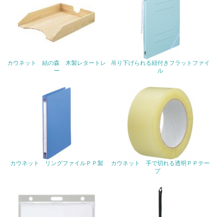
22.
<L1> 周辺地域の環境保全活動を行い、自治体や地域団体
の活動に積極的に参加している
カウネット 結の森 木製レタートレ
吊り下げられる紐付きフラットファイ
3.社会面の取り組み
ー
ル
23.
<L1> 「人権・労働等」に関する方針、規定等を持ってい
る
24.
<L1> 「公正・適正な取引」に関する方針、規定等を持っ
ている
カウネット リングファイルＰＰ製
カウネット 手で切れる透明ＰＰテー
プ
25.
<L1> 「情報セキュリティ」に関する方針、規定等を持っ
ている