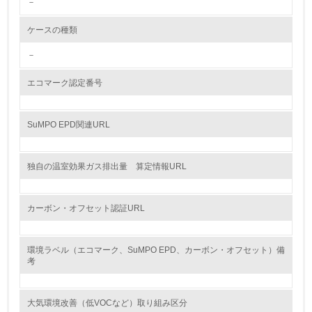
－
<L2> 環境配慮型製品・サービスの製造・販売状況を把握
し、具体的な販売目標や計画を立てている
ケースの種類
グリーン購入
－
13.
エコマーク認定番号
<L1> グリーン購入の取り組み方針を有し、グリーン購入
を行っている
SuMPO EPD関連URL
14.
独自の温室効果ガス排出量 算定情報URL
<L2> 購入している製品・サービスの量と種類を把握し、
具体的な目標や計画を立てている
カーボン・オフセット認証URL
包装・物流
環境ラベル（エコマーク、SuMPO EPD、カーボン・オフセット）備
考
非該当（包装・物流を必要とする業務を行っていない）
15.
大気環境改善（低VOCなど）取り組み区分