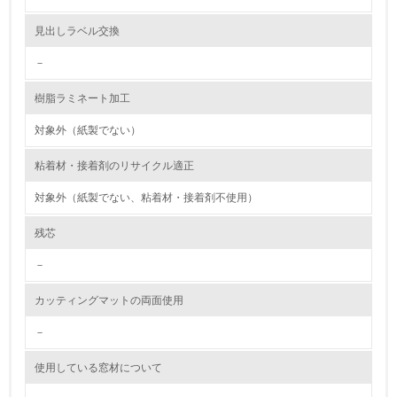
資源・エネルギー
見出しラベル交換
－
9.
樹脂ラミネート加工
<L1> 資源（投入原料、水等）とエネルギー（電力、重
油、ガス）の使用量削減の取り組みを行っている
対象外（紙製でない）
10.
粘着材・接着剤のリサイクル適正
<L2> 資源とエネルギーの使用量の把握をし、具体的な削
対象外（紙製でない、粘着材・接着剤不使用）
減目標や計画を立てている
残芯
環境配慮型製品・サービスの製造・販売
－
11.
カッティングマットの両面使用
<L1> 環境配慮型製品・サービスの製造・販売を積極的に
行っている
－
使用している窓材について
12.