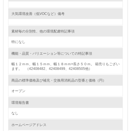
<L1> 環境負荷ができるだけ小さい包装・梱包を行ってい
る
大気環境改善（低VOCなど）備考
16.
素材毎の分別性、他の環境配慮特記事項
<L2> 環境負荷ができるだけ小さい物流を行っている
特になし
化学物質
機能・品質・バリエーション等についての特記事項
幅１２ｍｍ、幅１５ｍｍ、幅１８ｍｍ×長さ５０ｍ。 箱売りもござい
非該当（化学物質を使用していない）
ます。 （42408482、42408499、42408505他）
17.
商品の標準価格及び補充・交換用消耗品の型番と価格（円）
<L1> 化学物質の使用量及び外部（大気・水・土壌）への
オープン
排出量削減の取り組みを行っている
環境報告書
18.
なし
<L2> 化学物質の使用量及び外部への排出量を把握し、具
体的な削減目標や計画を立てている
ホームページアドレス