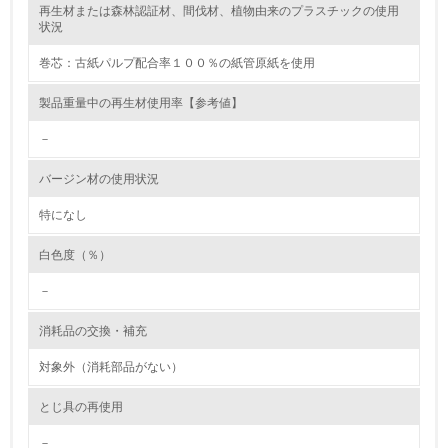
再生材または森林認証材、間伐材、植物由来のプラスチックの使用
レベル2
状況
巻芯：古紙パルプ配合率１００％の紙管原紙を使用
5.
製品重量中の再生材使用率【参考値】
環境取り組み体制と成果を定期的に検証して次の活動に活
かしている
－
6.
バージン材の使用状況
従業員が環境方針に基づいて自分の業務の中で行うべき環
境対策を理解し、実践している
特になし
白色度（％）
7.
－
環境活動に関する規格やプログラムを導入している
→ 導入している規格名 ISO 14001
消耗品の交換・補充
8.
対象外（消耗部品がない）
第三者認証を取得している
とじ具の再使用
2.環境への取り組み
－