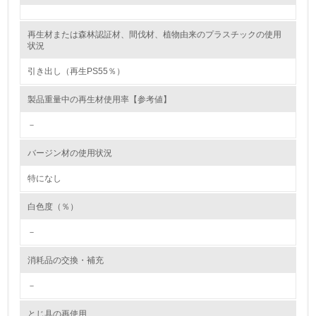
レベル2
再生材または森林認証材、間伐材、植物由来のプラスチックの使用
状況
5.
引き出し（再生PS55％）
環境取り組み体制と成果を定期的に検証して次の活動に活
製品重量中の再生材使用率【参考値】
かしている
－
6.
バージン材の使用状況
従業員が環境方針に基づいて自分の業務の中で行うべき環
境対策を理解し、実践している
特になし
7.
白色度（％）
環境活動に関する規格やプログラムを導入している
－
→ 導入している規格名 ISO14001
消耗品の交換・補充
8.
－
第三者認証を取得している
とじ具の再使用