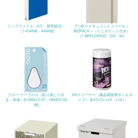
地域への貢献
22.
リングファイル（4穴、替背紙式）
2つ折りドキュメントファイル＜
<L1> 周辺地域の環境保全活動を行い、自治体や地域団体
［ﾌ-434NB・444NB]
BIZRACK＞（ミニポケット付き）
の活動に積極的に参加している
［ﾌ-BRFLD950D・DG・W］
3.社会面の取り組み
23.
<L1> 「人権・労働等」に関する方針、規定等を持ってい
る
24.
グルー テープのり（貼り直しでき
OAクリーナー（液晶画面用ボトルタ
る・本体）[ﾀ-GM412-07、GM402-08
イプ） [EAS-CL-L15、L16］
<L1> 「公正・適正な取引」に関する方針、規定等を持っ
他]
ている
25.
<L1> 「情報セキュリティ」に関する方針、規定等を持っ
ている