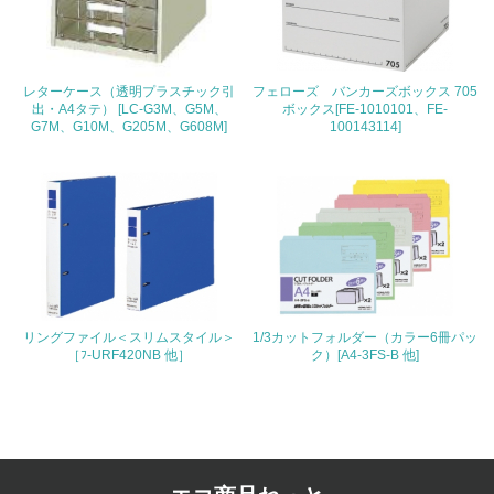
4.環境面・社会面の情報公開他
26.
レターケース（透明プラスチック引
フェローズ バンカーズボックス 705
出・A4タテ） [LC-G3M、G5M、
ボックス[FE-1010101、FE-
<L1> パンフレットやホームページ等で、自社の環境情報
G7M、G10M、G205M、G608M]
100143114]
を積極的に公開・提供している
27.
<L1> パンフレットやホームページ等で、自社の社会的取
り組みを積極的に公開・提供している
28.
<L2>「２．環境への取り組み」に関する現状の数値や目標
リングファイル＜スリムスタイル＞
1/3カットフォルダー（カラー6冊パッ
値を公表している
［ﾌ-URF420NB 他］
ク）[A4-3FS-B 他]
29.
<L2>「３．社会面の取り組み」に関する現状の数値や目標
値を公表している