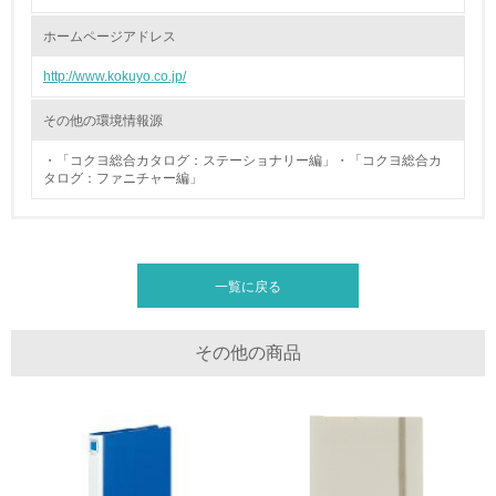
ホームページアドレス
廃棄物
http://www.kokuyo.co.jp/
19.
その他の環境情報源
<L1> 廃棄物の発生量の削減及びリサイクルの推進、適正
処理を行っている
・「コクヨ総合カタログ：ステーショナリー編」・「コクヨ総合カ
タログ：ファニチャー編」
20.
<L2> 発生する廃棄物の量と種類を把握し、具体的な削
減・リサイクル目標や計画を立てている
一覧に戻る
生物多様性保全
その他の商品
21.
<L1> 「生物多様性保全」に関する取り組み（例：森林保
全活動＜植林、天然林保護、間伐＞、認証品の購入、原材
料のトレーサビリティの確認等）を行っている