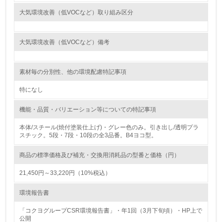
大気環境改善（低VOCなど）取り組み区分
<L1> 環境負荷ができるだけ小さい包装・梱包を行ってい
る
大気環境改善（低VOCなど）備考
16.
<L2> 環境負荷ができるだけ小さい物流を行っている
素材毎の分別性、他の環境配慮特記事項
化学物質
特になし
機能・品質・バリエーション等についての特記事項
非該当（化学物質を使用していない）
本体/スチール(焼付塗装仕上げ)・グレー色のみ。引き出し/透明プラ
スチック。5段・7段・10段の全3品番。B4ヨコ型。
17.
商品の標準価格及び補充・交換用消耗品の型番と価格（円）
<L1> 化学物質の使用量及び外部（大気・水・土壌）への
排出量削減の取り組みを行っている
21,450円～33,220円（10%税込）
18.
環境報告書
<L2> 化学物質の使用量及び外部への排出量を把握し、具
「コクヨグループCSR環境報告書」・年1回（3月下旬頃）・HP上で
体的な削減目標や計画を立てている
公開