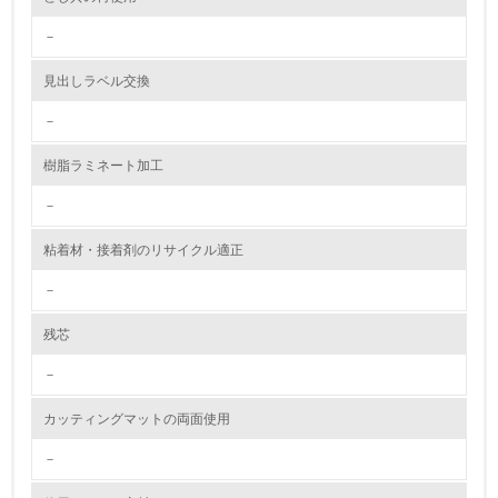
2.環境への取り組み
－
資源・エネルギー
見出しラベル交換
9.
－
<L1> 資源（投入原料、水等）とエネルギー（電力、重
樹脂ラミネート加工
油、ガス）の使用量削減の取り組みを行っている
－
10.
粘着材・接着剤のリサイクル適正
<L2> 資源とエネルギーの使用量の把握をし、具体的な削
減目標や計画を立てている
－
環境配慮型製品・サービスの製造・販売
残芯
－
11.
カッティングマットの両面使用
<L1> 環境配慮型製品・サービスの製造・販売を積極的に
行っている
－
12.