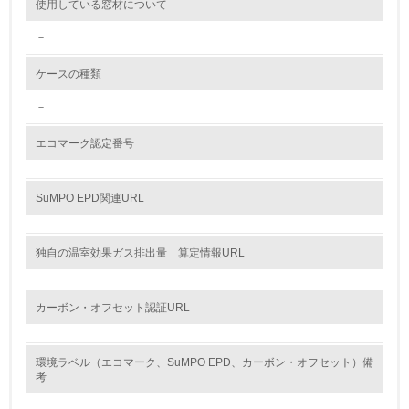
使用している窓材について
<L2> 環境配慮型製品・サービスの製造・販売状況を把握
－
し、具体的な販売目標や計画を立てている
ケースの種類
グリーン購入
－
13.
エコマーク認定番号
<L1> グリーン購入の取り組み方針を有し、グリーン購入
を行っている
SuMPO EPD関連URL
14.
<L2> 購入している製品・サービスの量と種類を把握し、
独自の温室効果ガス排出量 算定情報URL
具体的な目標や計画を立てている
包装・物流
カーボン・オフセット認証URL
環境ラベル（エコマーク、SuMPO EPD、カーボン・オフセット）備
非該当（包装・物流を必要とする業務を行っていない）
考
15.