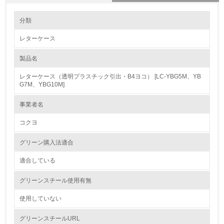
環境の取り組み
大気汚染物質に関する取り組み
分類
レターケース
1.環境取り組み体制
製品名
レベル1
レターケース（透明プラスチック引出・B4ヨコ） [LC-YBG5M、YB
1.
G7M、YBG10M]
環境方針を持っている
事業者名
コクヨ
2.
環境対応の責任体制を定めている
グリーン購入法適合
適合している
3.
グリーンスチール使用有無
環境問題に関する従業員教育を行っている
使用していない
4.
グリーンスチールURL
自社に関係する主要な環境法規制を把握し、順守している