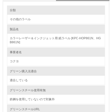
環境の取り組み
大気汚染物質に関する取り組み
分類
その他のラベル
1.環境取り組み体制
製品名
レベル1
カラーレーザー＆インクジェット用 紙ラベル [KPC-HOP861N、HG
1.
B861N]
環境方針を持っている
事業者名
コクヨ
2.
環境対応の責任体制を定めている
グリーン購入法適合
適合している
3.
グリーンスチール使用有無
環境問題に関する従業員教育を行っている
鉄鋼を使用していないので対象外
4.
グリーンスチールURL
自社に関係する主要な環境法規制を把握し、順守している