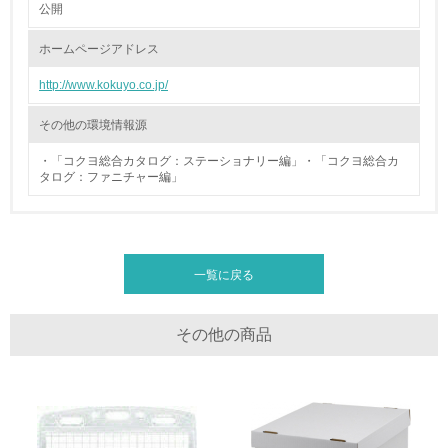
公開
廃棄物
ホームページアドレス
http://www.kokuyo.co.jp/
19.
<L1> 廃棄物の発生量の削減及びリサイクルの推進、適正
その他の環境情報源
処理を行っている
・「コクヨ総合カタログ：ステーショナリー編」・「コクヨ総合カ
タログ：ファニチャー編」
20.
<L2> 発生する廃棄物の量と種類を把握し、具体的な削
減・リサイクル目標や計画を立てている
一覧に戻る
生物多様性保全
21.
その他の商品
<L1> 「生物多様性保全」に関する取り組み（例：森林保
全活動＜植林、天然林保護、間伐＞、認証品の購入、原材
料のトレーサビリティの確認等）を行っている