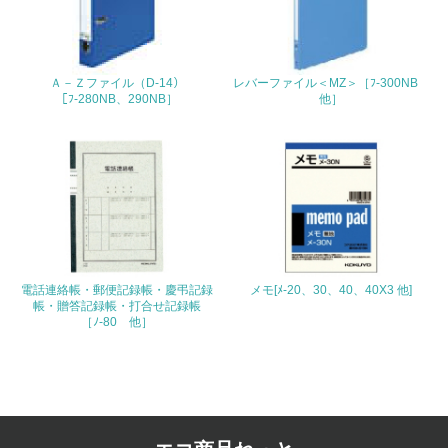
4.環境面・社会面の情報公開他
26.
Ａ－Ｚファイル（D-14）
レバーファイル＜MZ＞［ﾌ-300NB
［ﾌ-280NB、290NB］
他］
<L1> パンフレットやホームページ等で、自社の環境情報
を積極的に公開・提供している
27.
<L1> パンフレットやホームページ等で、自社の社会的取
り組みを積極的に公開・提供している
28.
電話連絡帳・郵便記録帳・慶弔記録
メモ[ﾒ-20、30、40、40X3 他]
<L2>「２．環境への取り組み」に関する現状の数値や目標
帳・贈答記録帳・打合せ記録帳
値を公表している
［ﾉ-80 他］
29.
<L2>「３．社会面の取り組み」に関する現状の数値や目標
値を公表している