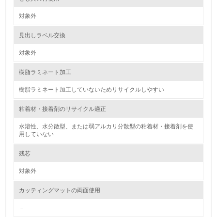
2.環境への取り組み
対象外
資源・エネルギー
見出しラベル交換
9.
対象外
<L1> 資源（投入原料、水等）とエネルギー（電力、重
樹脂ラミネート加工
油、ガス）の使用量削減の取り組みを行っている
樹脂ラミネート加工していないためリサイクルしやすい
10.
粘着材・接着剤のリサイクル適正
<L2> 資源とエネルギーの使用量の把握をし、具体的な削
減目標や計画を立てている
水溶性、水分散型、または弱アルカリ分散型の粘着材・接着剤を使
用していない
環境配慮型製品・サービスの製造・販売
残芯
11.
対象外
<L1> 環境配慮型製品・サービスの製造・販売を積極的に
カッティングマットの両面使用
行っている
－
12.