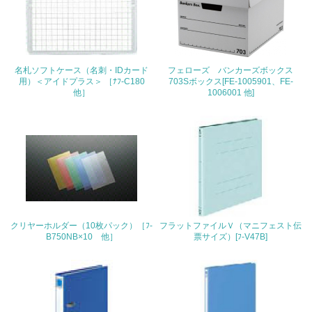
地域への貢献
22.
<L1> 周辺地域の環境保全活動を行い、自治体や地域団体
名札ソフトケース（名刺・IDカード
フェローズ バンカーズボックス
の活動に積極的に参加している
用）＜アイドプラス＞ ［ﾅﾌ-C180
703Sボックス[FE-1005901、FE-
他］
1006001 他]
3.社会面の取り組み
23.
<L1> 「人権・労働等」に関する方針、規定等を持ってい
る
24.
クリヤーホルダー（10枚パック）［ﾌ-
フラットファイルＶ（マニフェスト伝
<L1> 「公正・適正な取引」に関する方針、規定等を持っ
B750NB×10 他］
票サイズ）[ﾌ-V47B]
ている
25.
<L1> 「情報セキュリティ」に関する方針、規定等を持っ
ている