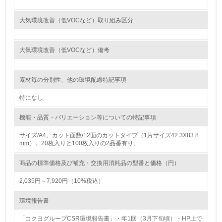
<L1> 環境負荷ができるだけ小さい包装・梱包を行ってい
大気環境改善（低VOCなど）取り組み区分
る
16.
大気環境改善（低VOCなど）備考
<L2> 環境負荷ができるだけ小さい物流を行っている
素材毎の分別性、他の環境配慮特記事項
化学物質
特になし
機能・品質・バリエーション等についての特記事項
非該当（化学物質を使用していない）
サイズ/A4。カット面数/12面のカットタイプ（1片サイズ42.3X83.8
mm）。20枚入りと100枚入りの2品番有り。
17.
<L1> 化学物質の使用量及び外部（大気・水・土壌）への
商品の標準価格及び補充・交換用消耗品の型番と価格（円）
排出量削減の取り組みを行っている
2,035円～7,920円（10%税込）
18.
環境報告書
<L2> 化学物質の使用量及び外部への排出量を把握し、具
体的な削減目標や計画を立てている
「コクヨグループCSR環境報告書」・年1回（3月下旬頃）・HP上で