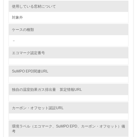
使用している窓材について
<L2> 環境配慮型製品・サービスの製造・販売状況を把握
し、具体的な販売目標や計画を立てている
対象外
グリーン購入
ケースの種類
－
13.
エコマーク認定番号
<L1> グリーン購入の取り組み方針を有し、グリーン購入
を行っている
SuMPO EPD関連URL
14.
<L2> 購入している製品・サービスの量と種類を把握し、
具体的な目標や計画を立てている
独自の温室効果ガス排出量 算定情報URL
包装・物流
カーボン・オフセット認証URL
非該当（包装・物流を必要とする業務を行っていない）
環境ラベル（エコマーク、SuMPO EPD、カーボン・オフセット）備
考
15.