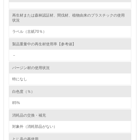
レベル2
再生材または森林認証材、間伐材、植物由来のプラスチックの使用
状況
5.
ラベル（古紙70％）
環境取り組み体制と成果を定期的に検証して次の活動に活
製品重量中の再生材使用率【参考値】
かしている
－
6.
バージン材の使用状況
従業員が環境方針に基づいて自分の業務の中で行うべき環
境対策を理解し、実践している
特になし
7.
白色度（％）
環境活動に関する規格やプログラムを導入している
85%
→ 導入している規格名 ISO14001
消耗品の交換・補充
8.
対象外（消耗部品がない）
第三者認証を取得している
とじ具の再使用