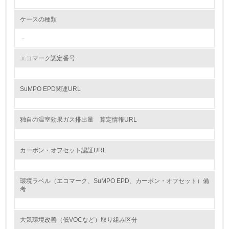
グリーン購入
ケースの種類
－
13.
エコマーク認定番号
<L1> グリーン購入の取り組み方針を有し、グリーン購入
を行っている
SuMPO EPD関連URL
14.
<L2> 購入している製品・サービスの量と種類を把握し、
具体的な目標や計画を立てている
独自の温室効果ガス排出量 算定情報URL
包装・物流
カーボン・オフセット認証URL
非該当（包装・物流を必要とする業務を行っていない）
環境ラベル（エコマーク、SuMPO EPD、カーボン・オフセット）備
考
15.
<L1> 環境負荷ができるだけ小さい包装・梱包を行ってい
大気環境改善（低VOCなど）取り組み区分
る