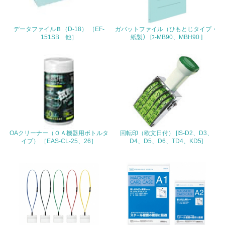
<L1> 周辺地域の環境保全活動を行い、自治体や地域団体
の活動に積極的に参加している
データファイルＢ（D-18） ［EF-
ガバットファイル（ひもとじタイプ・
151SB 他］
紙製） [ﾌ-MB90、MBH90 ]
3.社会面の取り組み
23.
<L1> 「人権・労働等」に関する方針、規定等を持ってい
る
24.
OAクリーナー（ＯＡ機器用ボトルタ
回転印（欧文日付） [IS-D2、D3、
<L1> 「公正・適正な取引」に関する方針、規定等を持っ
イプ） ［EAS-CL-25、26］
D4、D5、D6、TD4、KD5]
ている
25.
<L1> 「情報セキュリティ」に関する方針、規定等を持っ
ている
4.環境面・社会面の情報公開他