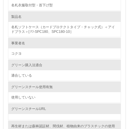
名札衣服取付型・首下げ型
1.環境取り組み体制
製品名
レベル1
名札ソフトケース（カードプロテクトタイプ・チャック式）＜アイ
1.
ドプラス＞[ ﾅﾌ-SPC180、SPC180-10］
環境方針を持っている
事業者名
コクヨ
2.
環境対応の責任体制を定めている
グリーン購入法適合
適合している
3.
グリーンスチール使用有無
環境問題に関する従業員教育を行っている
使用していない
4.
グリーンスチールURL
自社に関係する主要な環境法規制を把握し、順守している
レベル2
再生材または森林認証材、間伐材、植物由来のプラスチックの使用