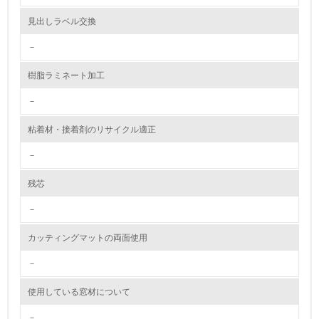
見出しラベル交換
9.
－
<L1> 資源（投入原料、水等）とエネルギー（電力、重
油、ガス）の使用量削減の取り組みを行っている
樹脂ラミネート加工
10.
－
<L2> 資源とエネルギーの使用量の把握をし、具体的な削
粘着材・接着剤のリサイクル適正
減目標や計画を立てている
－
環境配慮型製品・サービスの製造・販売
残芯
11.
－
<L1> 環境配慮型製品・サービスの製造・販売を積極的に
カッティングマットの両面使用
行っている
－
12.
使用している窓材について
<L2> 環境配慮型製品・サービスの製造・販売状況を把握
し、具体的な販売目標や計画を立てている
－