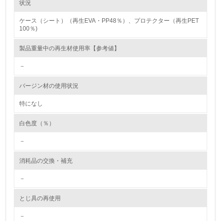
状況
5.
ケース（シート）（再生EVA・PP48％）、プロテクター（再生PET
100％)
環境取り組み体制と成果を定期的に検証して次の活動に活
かしている
製品重量中の再生材使用率【参考値】
6.
－
従業員が環境方針に基づいて自分の業務の中で行うべき環
バージン材の使用状況
境対策を理解し、実践している
特になし
7.
白色度（％）
環境活動に関する規格やプログラムを導入している
→ 導入している規格名 ISO14001
－
8.
消耗品の交換・補充
第三者認証を取得している
－
2.環境への取り組み
とじ具の再使用
－
資源・エネルギー