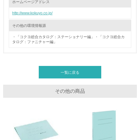
ホームページアドレス
19.
http://www.kokuyo.co.jp/
<L1> 廃棄物の発生量の削減及びリサイクルの推進、適正
処理を行っている
その他の環境情報源
・「コクヨ総合カタログ：ステーショナリー編」・「コクヨ総合カ
20.
タログ：ファニチャー編」
<L2> 発生する廃棄物の量と種類を把握し、具体的な削
減・リサイクル目標や計画を立てている
生物多様性保全
一覧に戻る
21.
その他の商品
<L1> 「生物多様性保全」に関する取り組み（例：森林保
全活動＜植林、天然林保護、間伐＞、認証品の購入、原材
料のトレーサビリティの確認等）を行っている
地域への貢献
22.