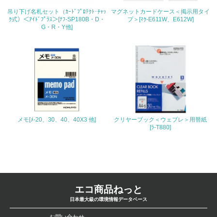
26.
吊り下げ名札セット（ｶｰﾄﾞﾌﾟﾛﾃｸﾄ･ﾁｬｯ
マグネットカードケース＜掲示用タイ
ｸ式）＜ｱｲﾄﾞﾌﾟﾗｽ＞[ﾅﾌ-SP180B・D・
プ＞[ﾏｸ-E611W、E612W]
<L1> パンフレットやホームページ等で、自社の環境情報
G・R・Y他]
を積極的に公開・提供している
27.
<L1> パンフレットやホームページ等で、自社の社会的取
り組みを積極的に公開・提供している
28.
<L2>「２．環境への取り組み」に関する現状の数値や目標
メモ[ﾒ-20、30、40、40X3 他]
クリヤーブック＜ウェブレ＞用替紙
値を公表している
[ﾗ-T880]
29.
<L2>「３．社会面の取り組み」に関する現状の数値や目標
値を公表している
エコ商品ねっと
5.サプライヤーへの取り組み
日本最大級の環境情報データベース
30.