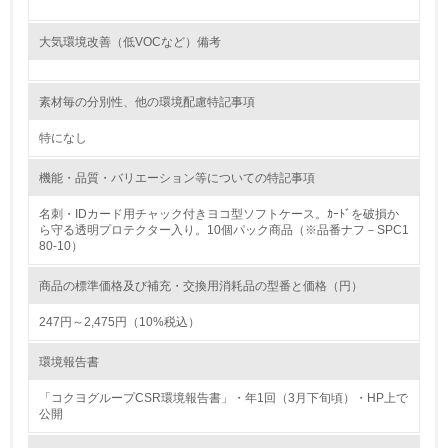
16.
大気環境改善（低VOCなど）備考
<L2> 環境負荷ができるだけ小さい物流を行っている
素材毎の分別性、他の環境配慮特記事項
化学物質
特になし
機能・品質・バリエーション等についての特記事項
非該当（化学物質を使用していない）
名刺・IDカード用チャック付きヨコ型ソフトケース。ｶｰﾄﾞを破損か
ら守る透明プロテクター入り。10個パック商品（※品番ナフ－SPC1
17.
80-10）
<L1> 化学物質の使用量及び外部（大気・水・土壌）への
排出量削減の取り組みを行っている
商品の標準価格及び補充・交換用消耗品の型番と価格（円）
247円～2,475円（10%税込）
18.
環境報告書
<L2> 化学物質の使用量及び外部への排出量を把握し、具
体的な削減目標や計画を立てている
「コクヨグループCSR環境報告書」・年1回（3月下旬頃）・HP上で
公開
廃棄物