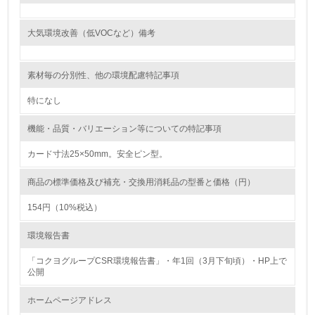
<L1> 環境負荷ができるだけ小さい包装・梱包を行ってい
る
大気環境改善（低VOCなど）備考
16.
素材毎の分別性、他の環境配慮特記事項
<L2> 環境負荷ができるだけ小さい物流を行っている
特になし
化学物質
機能・品質・バリエーション等についての特記事項
カード寸法25×50mm。安全ピン型。
非該当（化学物質を使用していない）
商品の標準価格及び補充・交換用消耗品の型番と価格（円）
17.
154円（10%税込）
<L1> 化学物質の使用量及び外部（大気・水・土壌）への
排出量削減の取り組みを行っている
環境報告書
18.
「コクヨグループCSR環境報告書」・年1回（3月下旬頃）・HP上で
公開
<L2> 化学物質の使用量及び外部への排出量を把握し、具
体的な削減目標や計画を立てている
ホームページアドレス