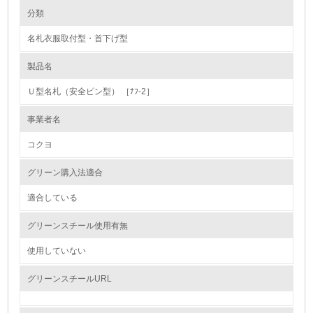
環境の取り組み
大気汚染物質に関する取り組み
分類
名札衣服取付型・首下げ型
1.環境取り組み体制
製品名
レベル1
Ｕ型名札（安全ピン型） ［ﾅﾌ-2］
1.
事業者名
環境方針を持っている
コクヨ
2.
グリーン購入法適合
環境対応の責任体制を定めている
適合している
3.
グリーンスチール使用有無
環境問題に関する従業員教育を行っている
使用していない
4.
グリーンスチールURL
自社に関係する主要な環境法規制を把握し、順守している