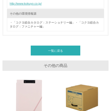
http://www.kokuyo.co.jp/
廃棄物
その他の環境情報源
19.
・「コクヨ総合カタログ：ステーショナリー編」・「コクヨ総合カ
<L1> 廃棄物の発生量の削減及びリサイクルの推進、適正
タログ：ファニチャー編」
処理を行っている
20.
<L2> 発生する廃棄物の量と種類を把握し、具体的な削
一覧に戻る
減・リサイクル目標や計画を立てている
生物多様性保全
その他の商品
21.
<L1> 「生物多様性保全」に関する取り組み（例：森林保
全活動＜植林、天然林保護、間伐＞、認証品の購入、原材
料のトレーサビリティの確認等）を行っている
地域への貢献