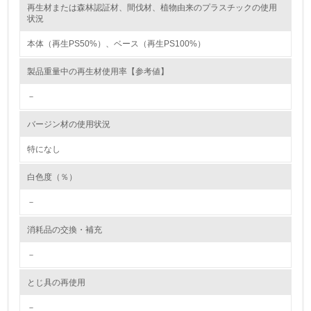
再生材または森林認証材、間伐材、植物由来のプラスチックの使用
レベル2
状況
本体（再生PS50%）、ベース（再生PS100%）
5.
製品重量中の再生材使用率【参考値】
環境取り組み体制と成果を定期的に検証して次の活動に活
かしている
－
6.
バージン材の使用状況
従業員が環境方針に基づいて自分の業務の中で行うべき環
境対策を理解し、実践している
特になし
白色度（％）
7.
－
環境活動に関する規格やプログラムを導入している
→ 導入している規格名 ISO14001
消耗品の交換・補充
8.
－
第三者認証を取得している
とじ具の再使用
2.環境への取り組み
－