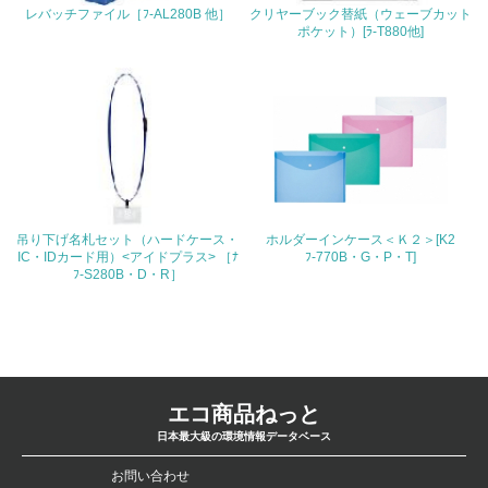
レバッチファイル［ﾌ-AL280B 他］
クリヤーブック替紙（ウェーブカット
4.環境面・社会面の情報公開他
ポケット）[ﾗ-T880他]
26.
<L1> パンフレットやホームページ等で、自社の環境情報
を積極的に公開・提供している
27.
<L1> パンフレットやホームページ等で、自社の社会的取
り組みを積極的に公開・提供している
吊り下げ名札セット（ハードケース・
ホルダーインケース＜Ｋ２＞[K2
IC・IDカード用）<アイドプラス> ［ﾅ
ﾌ-770B・G・P・T]
28.
ﾌ-S280B・D・R］
<L2>「２．環境への取り組み」に関する現状の数値や目標
値を公表している
29.
<L2>「３．社会面の取り組み」に関する現状の数値や目標
エコ商品ねっと
値を公表している
日本最大級の環境情報データベース
お問い合わせ
5.サプライヤーへの取り組み