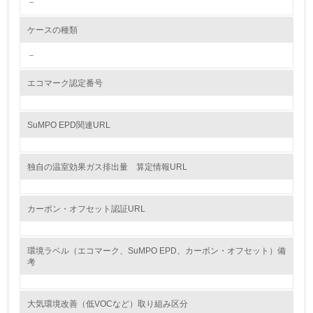
－
<L2> 環境配慮型製品・サービスの製造・販売状況を把握
し、具体的な販売目標や計画を立てている
ケースの種類
グリーン購入
－
13.
エコマーク認定番号
<L1> グリーン購入の取り組み方針を有し、グリーン購入
を行っている
SuMPO EPD関連URL
14.
独自の温室効果ガス排出量 算定情報URL
<L2> 購入している製品・サービスの量と種類を把握し、
具体的な目標や計画を立てている
カーボン・オフセット認証URL
包装・物流
環境ラベル（エコマーク、SuMPO EPD、カーボン・オフセット）備
考
非該当（包装・物流を必要とする業務を行っていない）
15.
大気環境改善（低VOCなど）取り組み区分