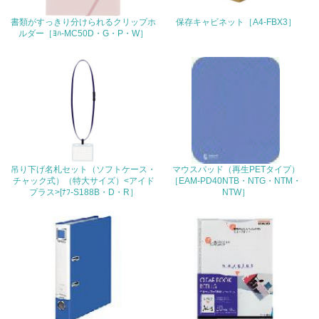
22.
書類がすっきり分けられるクリップホ
保存キャビネット［A4-FBX3］
ルダー［ﾖﾊ-MC50D・G・P・W］
<L1> 周辺地域の環境保全活動を行い、自治体や地域団体
の活動に積極的に参加している
3.社会面の取り組み
23.
<L1> 「人権・労働等」に関する方針、規定等を持ってい
る
吊り下げ名札セット（ソフトケース・
マウスパッド（再生PETタイプ）
チャック式）（特大サイズ）<アイド
［EAM-PD40NTB・NTG・NTM・
24.
プラス>[ﾅﾌ-S188B・D・R］
NTW］
<L1> 「公正・適正な取引」に関する方針、規定等を持っ
ている
25.
<L1> 「情報セキュリティ」に関する方針、規定等を持っ
ている