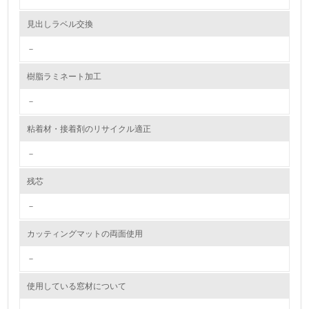
資源・エネルギー
見出しラベル交換
－
9.
樹脂ラミネート加工
<L1> 資源（投入原料、水等）とエネルギー（電力、重
油、ガス）の使用量削減の取り組みを行っている
－
10.
粘着材・接着剤のリサイクル適正
<L2> 資源とエネルギーの使用量の把握をし、具体的な削
－
減目標や計画を立てている
残芯
環境配慮型製品・サービスの製造・販売
－
11.
カッティングマットの両面使用
<L1> 環境配慮型製品・サービスの製造・販売を積極的に
行っている
－
使用している窓材について
12.