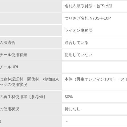
組み
物質に関する取り組み
名札衣服取付型・首下げ型
つりさげ名札 N73SR-10P
環境取り組み体制
ライオン事務器
チェック項目
入法適合
適合している
レベル1
チール使用有無
使用していない
環境方針を持っている
チールURL
環境対応の責任体制を定めている
は森林認証材、間伐材、植物由来
本体（再生オレフィン10％）・スト
ックの使用状況
環境問題に関する従業員教育を行っている
の再生材使用率【参考値】
60%
自社に関係する主要な環境法規制を把握し、順守している
の使用状況
特になし
レベル2
）
－