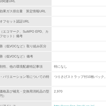
PD関連URL
環境配慮型製品・サービスの
効果ガス排出量 算定情報URL
<L1> 環境配慮型製品・サービスの製造・販売を積極的に行って
オフセット認証URL
<L2> 環境配慮型製品・サービスの製造・販売状況を把握し、
（エコマーク、SuMPO EPD、カ
フセット）備考
グリーン購入
善（低VOCなど）取り組み区分
<L1> グリーン購入の取り組み方針を有し、グリーン購入を行っ
善（低VOCなど）備考
<L2> 購入している製品・サービスの量と種類を把握し、具体
別性、他の環境配慮特記事項
特になし
包装・物流
・バリエーション等についての特
つりさげストラップ付10枚パック
非該当（包装・物流を必要とする業務を行っていない）
価格及び補充・交換用消耗品の型
2,970
円）
<L1> 環境負荷ができるだけ小さい包装・梱包を行っている