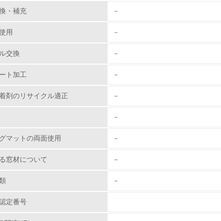
環境取り組み体制と成果を定期的に検証して次の活動に活かし
換・補充
－
従業員が環境方針に基づいて自分の業務の中で行うべき環境対
使用
－
環境活動に関する規格やプログラムを導入している
ル交換
－
→ 導入している規格名 ISO 14001:2004, JIS Q 14001:2004
ート加工
－
第三者認証を取得している
着剤のリサイクル適正
－
環境への取り組み
－
チェック項目
グマットの両面使用
－
資源・エネルギー
る窓材について
－
<L1> 資源（投入原料、水等）とエネルギー（電力、重油、ガ
類
－
認定番号
<L2> 資源とエネルギーの使用量の把握をし、具体的な削減目