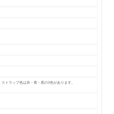
製造・販売
いる
具体的な販売目標や計画を立てている
ている
的な目標や計画を立てている
。ストラップ色は赤・青・黒の3色があります。