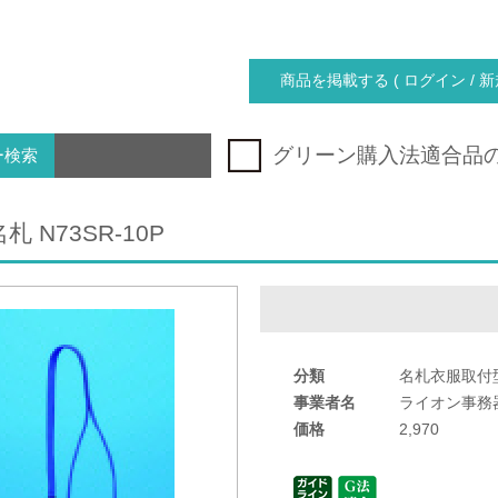
商品を掲載する ( ログイン / 新
グリーン購入法適合品
ー検索
 N73SR-10P
分類
名札衣服取付
事業者名
ライオン事務
価格
2,970