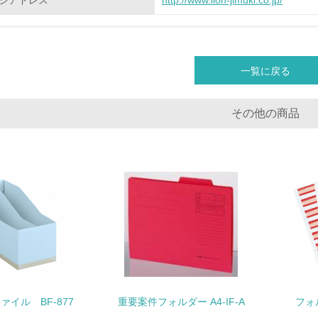
ジアドレス
http://www.lion-jimuki.co.jp/
<L2> 環境負荷ができるだけ小さい物流を行っている
化学物質
一覧に戻る
非該当（化学物質を使用していない）
<L1> 化学物質の使用量及び外部（大気・水・土壌）への排出
その他の商品
<L2> 化学物質の使用量及び外部への排出量を把握し、具体的
廃棄物
<L1> 廃棄物の発生量の削減及びリサイクルの推進、適正処理
<L2> 発生する廃棄物の量と種類を把握し、具体的な削減・リ
生物多様性保全
ァイル BF-877
重要案件フォルダー A4-IF-A
フォ