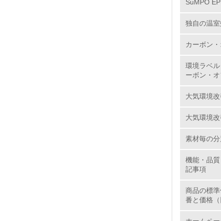
SuMPO E
独自の温室
11.
カーボン・
12.
環境ラベル
ーボン・オ
大気環境改
13.
大気環境改
14.
素材毎の分
機能・品質
記事項
商品の標準
番と価格（
15.