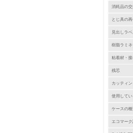
5.
消耗品の交
6.
とじ具の再
7.
見出しラベ
樹脂ラミネ
8.
粘着材・接
2.
残芯
No.
カッティン
使用してい
9.
ケースの種
10.
エコマーク