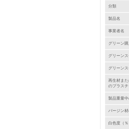
環境の取り
大気汚染
分類
製品名
1.
事業者名
No.
グリーン購
グリーンス
1.
グリーンス
2.
再生材また
のプラスチ
3.
製品重量中
4.
バージン材
白色度（％