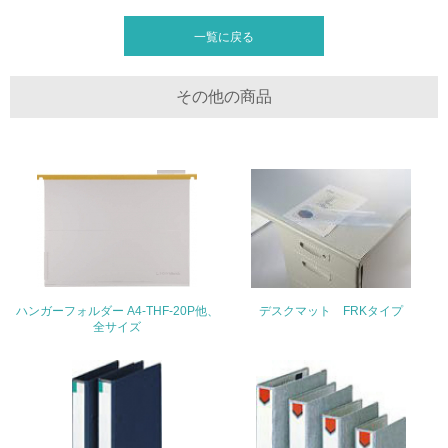
廃棄物
一覧に戻る
19.
その他の商品
<L1> 廃棄物の発生量の削減及びリサイクルの推進、適正
処理を行っている
20.
<L2> 発生する廃棄物の量と種類を把握し、具体的な削
減・リサイクル目標や計画を立てている
生物多様性保全
ハンガーフォルダー A4-THF-20P他、
デスクマット FRKタイプ
21.
全サイズ
<L1> 「生物多様性保全」に関する取り組み（例：森林保
全活動＜植林、天然林保護、間伐＞、認証品の購入、原材
料のトレーサビリティの確認等）を行っている
地域への貢献