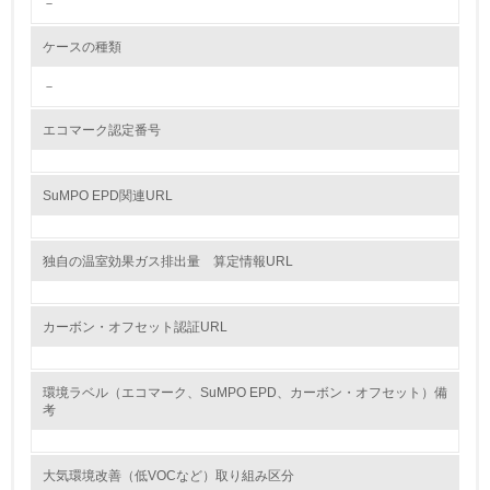
－
<L2> 環境配慮型製品・サービスの製造・販売状況を把握
し、具体的な販売目標や計画を立てている
ケースの種類
－
グリーン購入
エコマーク認定番号
13.
<L1> グリーン購入の取り組み方針を有し、グリーン購入
SuMPO EPD関連URL
を行っている
14.
独自の温室効果ガス排出量 算定情報URL
<L2> 購入している製品・サービスの量と種類を把握し、
具体的な目標や計画を立てている
カーボン・オフセット認証URL
包装・物流
環境ラベル（エコマーク、SuMPO EPD、カーボン・オフセット）備
考
非該当（包装・物流を必要とする業務を行っていない）
大気環境改善（低VOCなど）取り組み区分
15.