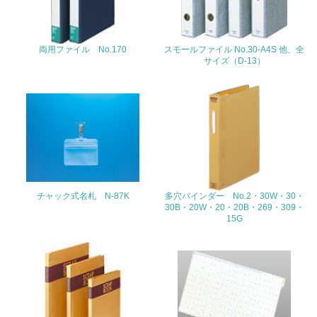
22.
両用ファイル No.170
スモールファイル No.30-A4S 他、全
<L1> 周辺地域の環境保全活動を行い、自治体や地域団体
サイズ（D-13）
の活動に積極的に参加している
3.社会面の取り組み
23.
<L1> 「人権・労働等」に関する方針、規定等を持ってい
る
チャック式名札 N-87K
多穴バインダー No.2・30W・30・
24.
30B・20W・20・20B・269・309・
15G
<L1> 「公正・適正な取引」に関する方針、規定等を持っ
ている
25.
<L1> 「情報セキュリティ」に関する方針、規定等を持っ
ている