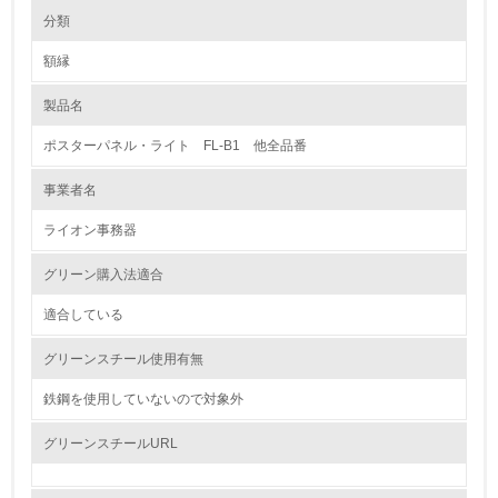
環境の取り組み
大気汚染物質に関する取り組み
分類
額縁
1.環境取り組み体制
製品名
レベル1
ポスターパネル・ライト FL-B1 他全品番
1.
事業者名
環境方針を持っている
ライオン事務器
2.
グリーン購入法適合
環境対応の責任体制を定めている
適合している
3.
グリーンスチール使用有無
環境問題に関する従業員教育を行っている
鉄鋼を使用していないので対象外
4.
グリーンスチールURL
自社に関係する主要な環境法規制を把握し、順守している