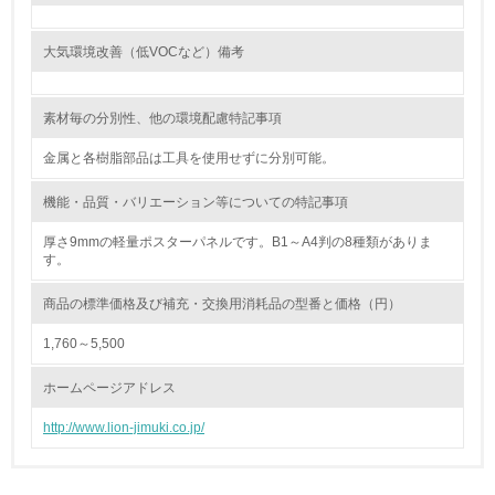
<L1> 環境負荷ができるだけ小さい包装・梱包を行ってい
る
大気環境改善（低VOCなど）備考
16.
素材毎の分別性、他の環境配慮特記事項
<L2> 環境負荷ができるだけ小さい物流を行っている
金属と各樹脂部品は工具を使用せずに分別可能。
化学物質
機能・品質・バリエーション等についての特記事項
厚さ9mmの軽量ポスターパネルです。B1～A4判の8種類がありま
す。
非該当（化学物質を使用していない）
商品の標準価格及び補充・交換用消耗品の型番と価格（円）
17.
1,760～5,500
<L1> 化学物質の使用量及び外部（大気・水・土壌）への
排出量削減の取り組みを行っている
ホームページアドレス
18.
http://www.lion-jimuki.co.jp/
<L2> 化学物質の使用量及び外部への排出量を把握し、具
体的な削減目標や計画を立てている