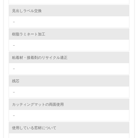
2.環境への取り組み
見出しラベル交換
資源・エネルギー
－
9.
樹脂ラミネート加工
<L1> 資源（投入原料、水等）とエネルギー（電力、重
油、ガス）の使用量削減の取り組みを行っている
－
10.
粘着材・接着剤のリサイクル適正
－
<L2> 資源とエネルギーの使用量の把握をし、具体的な削
減目標や計画を立てている
残芯
環境配慮型製品・サービスの製造・販売
－
11.
カッティングマットの両面使用
<L1> 環境配慮型製品・サービスの製造・販売を積極的に
－
行っている
使用している窓材について
12.