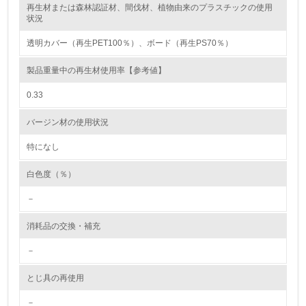
再生材または森林認証材、間伐材、植物由来のプラスチックの使用
レベル2
状況
透明カバー（再生PET100％）、ボード（再生PS70％）
5.
製品重量中の再生材使用率【参考値】
環境取り組み体制と成果を定期的に検証して次の活動に活
かしている
0.33
6.
バージン材の使用状況
従業員が環境方針に基づいて自分の業務の中で行うべき環
境対策を理解し、実践している
特になし
白色度（％）
7.
－
環境活動に関する規格やプログラムを導入している
→ 導入している規格名 ISO 14001:2004, JIS Q 14001:200
4
消耗品の交換・補充
8.
－
第三者認証を取得している
とじ具の再使用
－