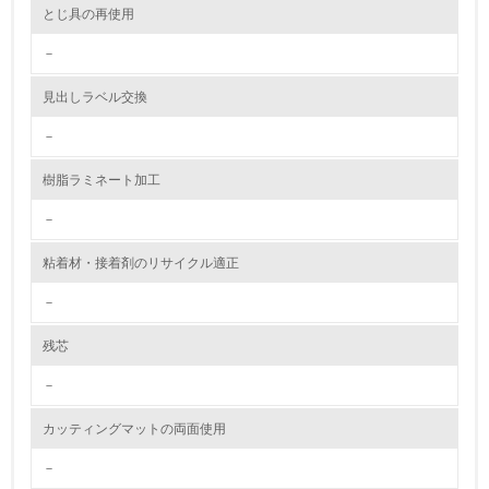
2.環境への取り組み
とじ具の再使用
－
資源・エネルギー
見出しラベル交換
9.
－
<L1> 資源（投入原料、水等）とエネルギー（電力、重
油、ガス）の使用量削減の取り組みを行っている
樹脂ラミネート加工
10.
－
<L2> 資源とエネルギーの使用量の把握をし、具体的な削
粘着材・接着剤のリサイクル適正
減目標や計画を立てている
－
環境配慮型製品・サービスの製造・販売
残芯
11.
－
<L1> 環境配慮型製品・サービスの製造・販売を積極的に
カッティングマットの両面使用
行っている
－
12.