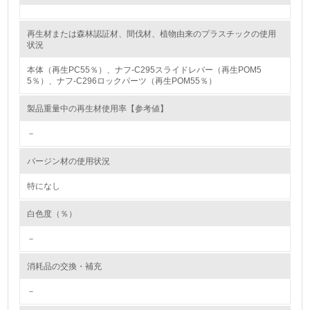
レベル2
再生材または森林認証材、間伐材、植物由来のプラスチックの使用
状況
5.
本体（再生PC55％）、ナフ-C295スライドレバー（再生POM5
5％）、ナフ-C296ロックパーツ（再生POM55％）
環境取り組み体制と成果を定期的に検証して次の活動に活
かしている
製品重量中の再生材使用率【参考値】
6.
－
従業員が環境方針に基づいて自分の業務の中で行うべき環
バージン材の使用状況
境対策を理解し、実践している
特になし
7.
白色度（％）
環境活動に関する規格やプログラムを導入している
→ 導入している規格名 ISO14001
－
8.
消耗品の交換・補充
第三者認証を取得している
－