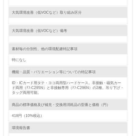
<L1> 環境負荷ができるだけ小さい包装・梱包を行ってい
大気環境改善（低VOCなど）取り組み区分
る
16.
大気環境改善（低VOCなど）備考
<L2> 環境負荷ができるだけ小さい物流を行っている
素材毎の分別性、他の環境配慮特記事項
化学物質
特になし
機能・品質・バリエーション等についての特記事項
非該当（化学物質を使用していない）
ID・ICカード用タテ・ヨコ両用型ハードケース。非接触・磁気カー
ド両用（ﾅﾌ-C295N）と非接触専用（ﾅﾌ-C296N）の2種。吊り下げ・
17.
タッグ両用可能。
<L1> 化学物質の使用量及び外部（大気・水・土壌）への
排出量削減の取り組みを行っている
商品の標準価格及び補充・交換用消耗品の型番と価格（円）
418円（10%税込）
18.
環境報告書
<L2> 化学物質の使用量及び外部への排出量を把握し、具
体的な削減目標や計画を立てている