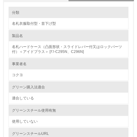
環境の取り組み
大気汚染物質に関する取り組み
分類
名札衣服取付型・首下げ型
1.環境取り組み体制
製品名
レベル1
名札ハードケース（凸面形状・スライドレバー付又はロックパーツ
1.
付）＜アイドプラス＞ [ﾅﾌ-C295N、C296N]
環境方針を持っている
事業者名
コクヨ
2.
環境対応の責任体制を定めている
グリーン購入法適合
適合している
3.
グリーンスチール使用有無
環境問題に関する従業員教育を行っている
使用していない
4.
グリーンスチールURL
自社に関係する主要な環境法規制を把握し、順守している