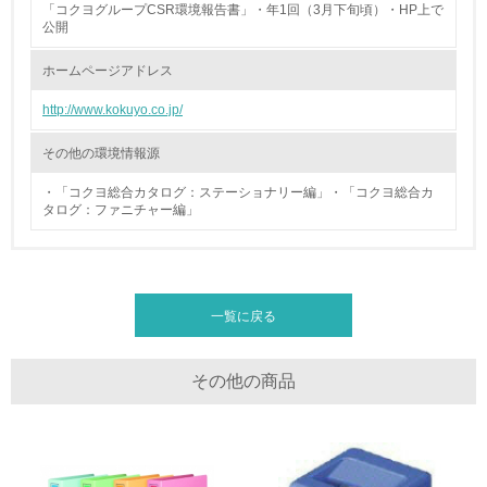
「コクヨグループCSR環境報告書」・年1回（3月下旬頃）・HP上で
公開
廃棄物
ホームページアドレス
19.
http://www.kokuyo.co.jp/
<L1> 廃棄物の発生量の削減及びリサイクルの推進、適正
処理を行っている
その他の環境情報源
・「コクヨ総合カタログ：ステーショナリー編」・「コクヨ総合カ
20.
タログ：ファニチャー編」
<L2> 発生する廃棄物の量と種類を把握し、具体的な削
減・リサイクル目標や計画を立てている
生物多様性保全
一覧に戻る
21.
その他の商品
<L1> 「生物多様性保全」に関する取り組み（例：森林保
全活動＜植林、天然林保護、間伐＞、認証品の購入、原材
料のトレーサビリティの確認等）を行っている