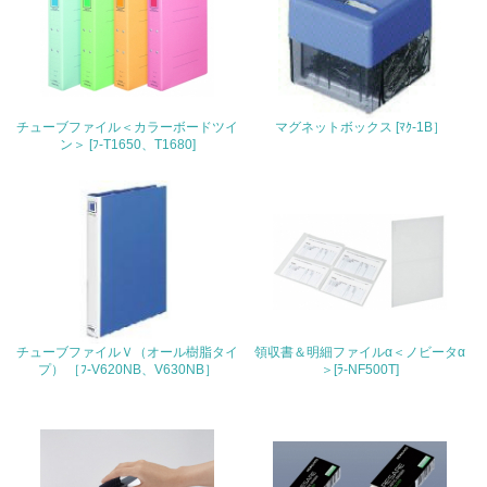
地域への貢献
22.
<L1> 周辺地域の環境保全活動を行い、自治体や地域団体
の活動に積極的に参加している
チューブファイル＜カラーボードツイ
マグネットボックス [ﾏｸ-1B］
ン＞ [ﾌ-T1650、T1680]
3.社会面の取り組み
23.
<L1> 「人権・労働等」に関する方針、規定等を持ってい
る
24.
チューブファイルＶ（オール樹脂タイ
領収書＆明細ファイルα＜ノビータα
<L1> 「公正・適正な取引」に関する方針、規定等を持っ
プ） ［ﾌ-V620NB、V630NB］
＞[ﾗ-NF500T]
ている
25.
<L1> 「情報セキュリティ」に関する方針、規定等を持っ
ている