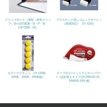
4.環境面・社会面の情報公開他
26.
クリップボード（薄型・静音クリッ
プラスチック消しゴム＜リサーレ＞
プ）[ﾖﾊ-US78DB・G・P・W、
（環境対応） ［ｹｼ-51N］
<L1> パンフレットやホームページ等で、自社の環境情報
US73DB・W］
を積極的に公開・提供している
27.
<L1> パンフレットやホームページ等で、自社の社会的取
り組みを積極的に公開・提供している
28.
<L2>「２．環境への取り組み」に関する現状の数値や目標
カラーマグネット ［ﾏｸ-15NB、
テープのり<ドットライナーパワー
値を公表している
20NB、30NB、40NB他］
>（詰め替えタイプ) [ﾀ-DM430-10、
DM430-10N 他]
29.
<L2>「３．社会面の取り組み」に関する現状の数値や目標
値を公表している