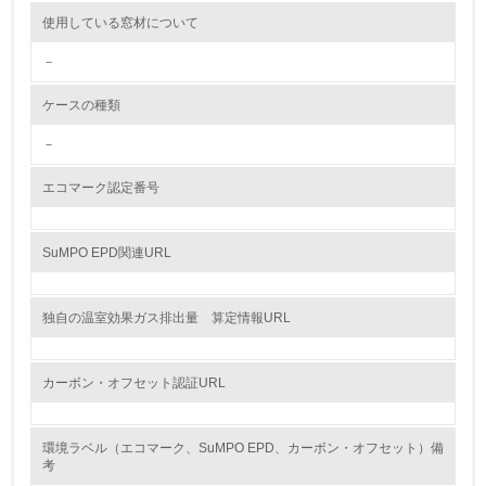
使用している窓材について
<L2> 環境配慮型製品・サービスの製造・販売状況を把握
し、具体的な販売目標や計画を立てている
－
グリーン購入
ケースの種類
－
13.
エコマーク認定番号
<L1> グリーン購入の取り組み方針を有し、グリーン購入
を行っている
SuMPO EPD関連URL
14.
<L2> 購入している製品・サービスの量と種類を把握し、
具体的な目標や計画を立てている
独自の温室効果ガス排出量 算定情報URL
包装・物流
カーボン・オフセット認証URL
非該当（包装・物流を必要とする業務を行っていない）
環境ラベル（エコマーク、SuMPO EPD、カーボン・オフセット）備
考
15.