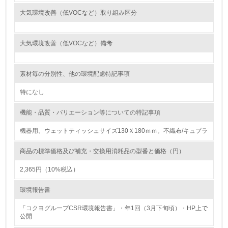
大気環境改善（低VOCなど）取り組み区分
<L1> 環境負荷ができるだけ小さい包装・梱包を行ってい
る
大気環境改善（低VOCなど）備考
16.
<L2> 環境負荷ができるだけ小さい物流を行っている
素材毎の分別性、他の環境配慮特記事項
化学物質
特になし
機能・品質・バリエーション等についての特記事項
非該当（化学物質を使用していない）
機器用。ウェットティッシュサイズ130Ｘ180ｍｍ。不織布/キュプラ
17.
商品の標準価格及び補充・交換用消耗品の型番と価格（円）
<L1> 化学物質の使用量及び外部（大気・水・土壌）への
2,365円（10%税込）
排出量削減の取り組みを行っている
環境報告書
18.
「コクヨグループCSR環境報告書」・年1回（3月下旬頃）・HP上で
<L2> 化学物質の使用量及び外部への排出量を把握し、具
公開
体的な削減目標や計画を立てている