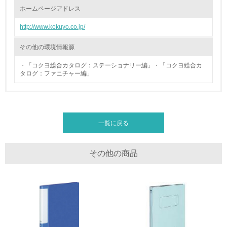
ホームページアドレス
廃棄物
http://www.kokuyo.co.jp/
19.
その他の環境情報源
<L1> 廃棄物の発生量の削減及びリサイクルの推進、適正
・「コクヨ総合カタログ：ステーショナリー編」・「コクヨ総合カ
処理を行っている
タログ：ファニチャー編」
20.
<L2> 発生する廃棄物の量と種類を把握し、具体的な削
減・リサイクル目標や計画を立てている
一覧に戻る
生物多様性保全
その他の商品
21.
<L1> 「生物多様性保全」に関する取り組み（例：森林保
全活動＜植林、天然林保護、間伐＞、認証品の購入、原材
料のトレーサビリティの確認等）を行っている