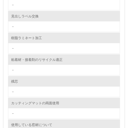
2.環境への取り組み
－
資源・エネルギー
見出しラベル交換
－
9.
樹脂ラミネート加工
<L1> 資源（投入原料、水等）とエネルギー（電力、重
油、ガス）の使用量削減の取り組みを行っている
－
10.
粘着材・接着剤のリサイクル適正
<L2> 資源とエネルギーの使用量の把握をし、具体的な削
－
減目標や計画を立てている
残芯
環境配慮型製品・サービスの製造・販売
－
11.
カッティングマットの両面使用
<L1> 環境配慮型製品・サービスの製造・販売を積極的に
行っている
－
使用している窓材について
12.