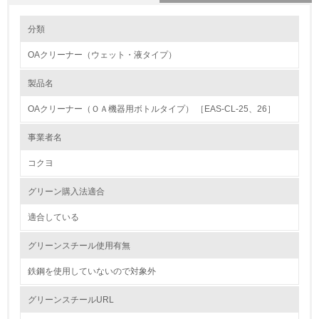
環境の取り組み
大気汚染物質に関する取り組み
分類
OAクリーナー（ウェット・液タイプ）
1.環境取り組み体制
製品名
レベル1
OAクリーナー（ＯＡ機器用ボトルタイプ） ［EAS-CL-25、26］
1.
事業者名
環境方針を持っている
コクヨ
2.
グリーン購入法適合
環境対応の責任体制を定めている
適合している
3.
グリーンスチール使用有無
環境問題に関する従業員教育を行っている
鉄鋼を使用していないので対象外
4.
グリーンスチールURL
自社に関係する主要な環境法規制を把握し、順守している