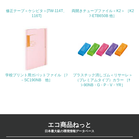
修正テープ＜ケシピタ＞[TW-114T、
両開きチューブファイル＜K2＞ ［K2
4.環境面・社会面の情報公開他
116T]
ﾌ-ETB650B 他］
26.
<L1> パンフレットやホームページ等で、自社の環境情報
を積極的に公開・提供している
27.
<L1> パンフレットやホームページ等で、自社の社会的取
り組みを積極的に公開・提供している
学校プリント用ガバットファイル ［ﾌ
プラスチック消しゴム＜リサーレ＞
－SC190NB 他］
（プレミアムタイプ）カラー ［ｹ
28.
ｼ-90NB・G・P・V・YR］
<L2>「２．環境への取り組み」に関する現状の数値や目標
値を公表している
29.
<L2>「３．社会面の取り組み」に関する現状の数値や目標
エコ商品ねっと
値を公表している
日本最大級の環境情報データベース