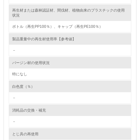
再生材または森林認証材、間伐材、植物由来のプラスチックの使用
レベル2
状況
ボトル（再生PP100％）、キャップ（再生PE100％）
5.
製品重量中の再生材使用率【参考値】
環境取り組み体制と成果を定期的に検証して次の活動に活
かしている
－
6.
バージン材の使用状況
従業員が環境方針に基づいて自分の業務の中で行うべき環
境対策を理解し、実践している
特になし
白色度（％）
7.
－
環境活動に関する規格やプログラムを導入している
→ 導入している規格名 ISO14001
消耗品の交換・補充
8.
－
第三者認証を取得している
とじ具の再使用