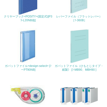
地域への貢献
22.
クリヤーブック<POSITY>(固定式)[P3
レバーファイル（フラットレバー）
ﾗ-L20NB他]
［ﾌ-360B］
<L1> 周辺地域の環境保全活動を行い、自治体や地域団体
の活動に積極的に参加している
3.社会面の取り組み
23.
<L1> 「人権・労働等」に関する方針、規定等を持ってい
る
ガバットファイル<design-select> [ﾌ
ガバットファイル（ひもとじタイプ・
24.
－PT90NB]
紙製） [ﾌ-MB90、MBH90 ]
<L1> 「公正・適正な取引」に関する方針、規定等を持っ
ている
25.
<L1> 「情報セキュリティ」に関する方針、規定等を持っ
ている