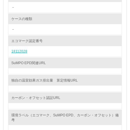
－
<L2> 環境配慮型製品・サービスの製造・販売状況を把握
し、具体的な販売目標や計画を立てている
ケースの種類
グリーン購入
－
13.
エコマーク認定番号
18112028
<L1> グリーン購入の取り組み方針を有し、グリーン購入
を行っている
SuMPO EPD関連URL
14.
<L2> 購入している製品・サービスの量と種類を把握し、
独自の温室効果ガス排出量 算定情報URL
具体的な目標や計画を立てている
包装・物流
カーボン・オフセット認証URL
環境ラベル（エコマーク、SuMPO EPD、カーボン・オフセット）備
非該当（包装・物流を必要とする業務を行っていない）
考
15.