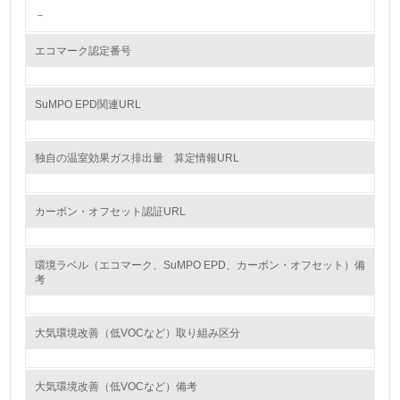
－
13.
エコマーク認定番号
<L1> グリーン購入の取り組み方針を有し、グリーン購入
を行っている
SuMPO EPD関連URL
14.
<L2> 購入している製品・サービスの量と種類を把握し、
独自の温室効果ガス排出量 算定情報URL
具体的な目標や計画を立てている
包装・物流
カーボン・オフセット認証URL
環境ラベル（エコマーク、SuMPO EPD、カーボン・オフセット）備
非該当（包装・物流を必要とする業務を行っていない）
考
15.
大気環境改善（低VOCなど）取り組み区分
<L1> 環境負荷ができるだけ小さい包装・梱包を行ってい
る
大気環境改善（低VOCなど）備考
16.