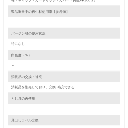
軸・キャップ・カートリッジ・カバー（再生PP100％）
環境取り組み体制と成果を定期的に検証して次の活動に活
製品重量中の再生材使用率【参考値】
かしている
－
6.
バージン材の使用状況
従業員が環境方針に基づいて自分の業務の中で行うべき環
境対策を理解し、実践している
特になし
7.
白色度（％）
環境活動に関する規格やプログラムを導入している
－
→ 導入している規格名 ISO14001
消耗品の交換・補充
8.
消耗品を別売しており、交換･補充できる
第三者認証を取得している
とじ具の再使用
2.環境への取り組み
－
資源・エネルギー
見出しラベル交換
9.