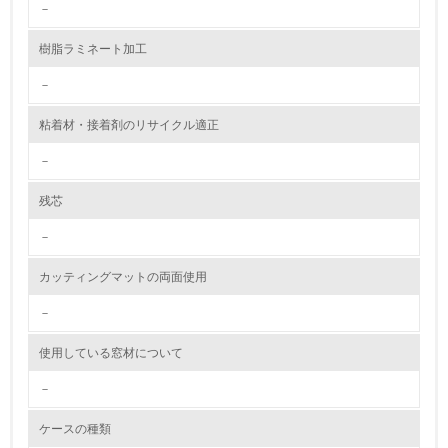
－
<L1> 資源（投入原料、水等）とエネルギー（電力、重
樹脂ラミネート加工
油、ガス）の使用量削減の取り組みを行っている
－
10.
粘着材・接着剤のリサイクル適正
<L2> 資源とエネルギーの使用量の把握をし、具体的な削
減目標や計画を立てている
－
環境配慮型製品・サービスの製造・販売
残芯
－
11.
カッティングマットの両面使用
<L1> 環境配慮型製品・サービスの製造・販売を積極的に
行っている
－
12.
使用している窓材について
<L2> 環境配慮型製品・サービスの製造・販売状況を把握
－
し、具体的な販売目標や計画を立てている
ケースの種類
グリーン購入