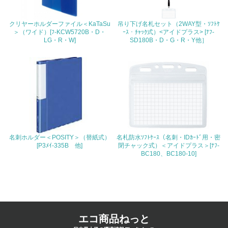
<L1> パンフレットやホームページ等で、自社の環境情報
を積極的に公開・提供している
クリヤーホルダーファイル＜KaTaSu
吊り下げ名札セット（2WAY型・ｿﾌﾄｹ
＞（ワイド）[ﾌ-KCW5720B・D・
ｰｽ・ﾁｬｯｸ式）<アイドプラス> [ﾅﾌ-
27.
LG・R・W]
SD180B・D・G・R・Y他］
<L1> パンフレットやホームページ等で、自社の社会的取
り組みを積極的に公開・提供している
28.
<L2>「２．環境への取り組み」に関する現状の数値や目標
値を公表している
29.
名刺ホルダー＜POSITY＞（替紙式）
名札防水ｿﾌﾄｹｰｽ（名刺・IDｶｰﾄﾞ用・密
[P3ﾒｲ-335B 他]
閉チャック式）＜アイドプラス＞[ﾅﾌ-
<L2>「３．社会面の取り組み」に関する現状の数値や目標
BC180、BC180-10]
値を公表している
5.サプライヤーへの取り組み
30.
エコ商品ねっと
<L2> サプライヤーに対して、環境面・社会面の取り組み