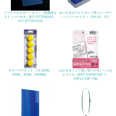
の活動に積極的に参加している
クリヤーホルダー＜Ｋ２＞（脱落防止
めくれるホワイトボード用イレーザー
3.社会面の取り組み
ストッパー付き）[K2ﾌ-ST750BX10、
＜メクリーナ１６＞［RA-31、32］
K2ﾌ-ST750TX10]
23.
<L1> 「人権・労働等」に関する方針、規定等を持ってい
る
24.
<L1> 「公正・適正な取引」に関する方針、規定等を持っ
ている
カラーマグネット ［ﾏｸ-15NB、
はがきサイズで使い切りやすい＜ふせ
25.
20NB、30NB、40NB他］
んラベル＞[KPC-PSF06-50P･Y、
PSF12-50P･Y他]
<L1> 「情報セキュリティ」に関する方針、規定等を持っ
ている
4.環境面・社会面の情報公開他
26.