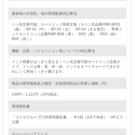
<L2> 環境負荷ができるだけ小さい物流を行っている
素材毎の分別性、他の環境配慮特記事項
化学物質
ペン先交換可能、カートリッジ簡単交換（※ペン先品番PMR-BP01
（細）・BP-02（中）・BP-03（太）・BP-04（太＆角芯）、専用イ
ンクカートリッジ品番PMR-B5B（青）・B5D（黒）・B5G（緑）・
B5R（赤））
非該当（化学物質を使用していない）
機能・品質・バリエーション等についての特記事項
17.
インク残量がはっきり見える！ペン先交換可能カートリッジ交換タ
イプ。インクは青・黒・赤・緑。インクをオートチャージできかす
<L1> 化学物質の使用量及び外部（大気・水・土壌）への
れにくく終始くっきり書けます。
排出量削減の取り組みを行っている
商品の標準価格及び補充・交換用消耗品の型番と価格（円）
18.
148円～1,122円（10%税込）
<L2> 化学物質の使用量及び外部への排出量を把握し、具
体的な削減目標や計画を立てている
環境報告書
廃棄物
「コクヨグループCSR環境報告書」・年1回（3月下旬頃）・HP上で
公開
19.
ホームページアドレス