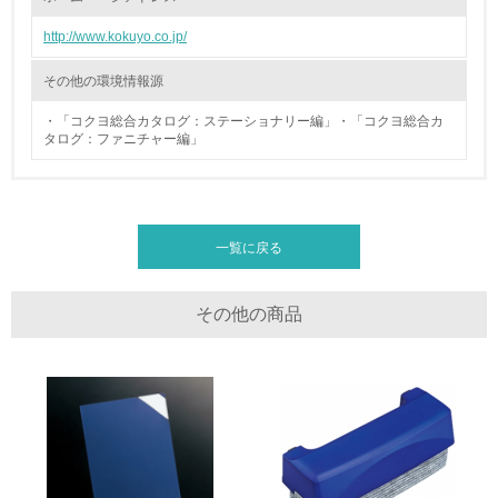
<L1> 廃棄物の発生量の削減及びリサイクルの推進、適正
http://www.kokuyo.co.jp/
処理を行っている
その他の環境情報源
20.
・「コクヨ総合カタログ：ステーショナリー編」・「コクヨ総合カ
<L2> 発生する廃棄物の量と種類を把握し、具体的な削
タログ：ファニチャー編」
減・リサイクル目標や計画を立てている
生物多様性保全
一覧に戻る
21.
<L1> 「生物多様性保全」に関する取り組み（例：森林保
その他の商品
全活動＜植林、天然林保護、間伐＞、認証品の購入、原材
料のトレーサビリティの確認等）を行っている
地域への貢献
22.
<L1> 周辺地域の環境保全活動を行い、自治体や地域団体