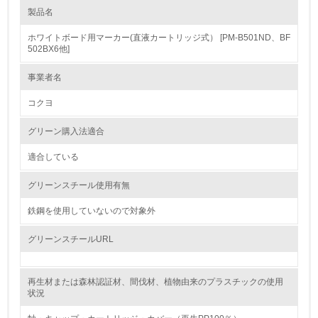
製品名
レベル1
ホワイトボード用マーカー(直液カートリッジ式） [PM-B501ND、BF
1.
502BX6他]
環境方針を持っている
事業者名
コクヨ
2.
環境対応の責任体制を定めている
グリーン購入法適合
適合している
3.
グリーンスチール使用有無
環境問題に関する従業員教育を行っている
鉄鋼を使用していないので対象外
4.
グリーンスチールURL
自社に関係する主要な環境法規制を把握し、順守している
レベル2
再生材または森林認証材、間伐材、植物由来のプラスチックの使用
状況
5.