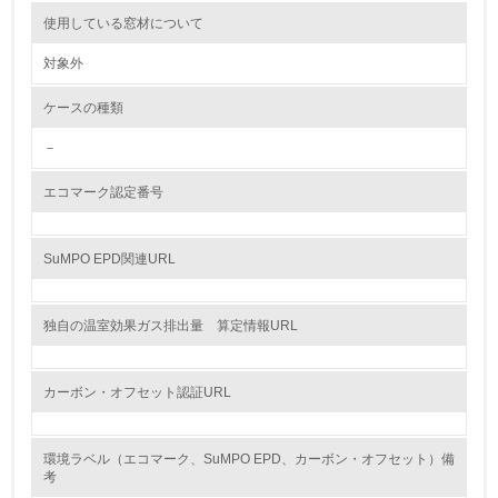
使用している窓材について
<L2> 環境配慮型製品・サービスの製造・販売状況を把握
し、具体的な販売目標や計画を立てている
対象外
グリーン購入
ケースの種類
－
13.
エコマーク認定番号
<L1> グリーン購入の取り組み方針を有し、グリーン購入
を行っている
SuMPO EPD関連URL
14.
<L2> 購入している製品・サービスの量と種類を把握し、
具体的な目標や計画を立てている
独自の温室効果ガス排出量 算定情報URL
包装・物流
カーボン・オフセット認証URL
非該当（包装・物流を必要とする業務を行っていない）
環境ラベル（エコマーク、SuMPO EPD、カーボン・オフセット）備
考
15.