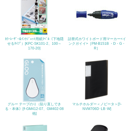
地域への貢献
22.
<L1> 周辺地域の環境保全活動を行い、自治体や地域団体
の活動に積極的に参加している
ｶﾗｰﾚｰｻﾞｰ&ｲﾝｸｼﾞｪｯﾄ用紙ﾗﾍﾞﾙ（下地隠
詰替式ホワイトボード用マーカー<イ
せるﾀｲﾌﾟ）[KPC-SK101-2、100～
ンクガイイ>［PM-B151B ・D・G・
3.社会面の取り組み
170-20]
R］
23.
<L1> 「人権・労働等」に関する方針、規定等を持ってい
る
24.
<L1> 「公正・適正な取引」に関する方針、規定等を持っ
ている
グルー テープのり（貼り直しでき
マルチホルダー＜ノビータ＞[ﾗ-
る・本体）[ﾀ-GM412-07、GM402-08
NVM706D･LB･W]
25.
他]
<L1> 「情報セキュリティ」に関する方針、規定等を持っ
ている