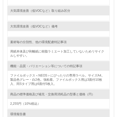
<L1> 環境負荷ができるだけ小さい包装・梱包を行ってい
大気環境改善（低VOCなど）取り組み区分
る
16.
大気環境改善（低VOCなど）備考
<L2> 環境負荷ができるだけ小さい物流を行っている
素材毎の分別性、他の環境配慮特記事項
化学物質
用紙本体及び剥離紙に樹脂ラミエート加工していないためリサイク
ルしやすい。
非該当（化学物質を使用していない）
機能・品質・バリエーション等についての特記事項
ファイルボックス＜NEOS＞にぴったりの専用ラベル。サイズA4。
17.
製品色グレー・白2色。強粘着。ファイルボックス用は3面付10枚
入、同Sタイプ用は6面付5枚入。
<L1> 化学物質の使用量及び外部（大気・水・土壌）への
排出量削減の取り組みを行っている
商品の標準価格及び補充・交換用消耗品の型番と価格（円）
18.
2,255円（10%税込）
<L2> 化学物質の使用量及び外部への排出量を把握し、具
環境報告書
体的な削減目標や計画を立てている