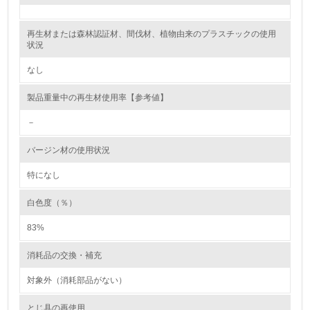
レベル2
再生材または森林認証材、間伐材、植物由来のプラスチックの使用
状況
5.
なし
環境取り組み体制と成果を定期的に検証して次の活動に活
製品重量中の再生材使用率【参考値】
かしている
－
6.
バージン材の使用状況
従業員が環境方針に基づいて自分の業務の中で行うべき環
境対策を理解し、実践している
特になし
7.
白色度（％）
環境活動に関する規格やプログラムを導入している
83%
→ 導入している規格名 ISO14001
消耗品の交換・補充
8.
対象外（消耗部品がない）
第三者認証を取得している
とじ具の再使用