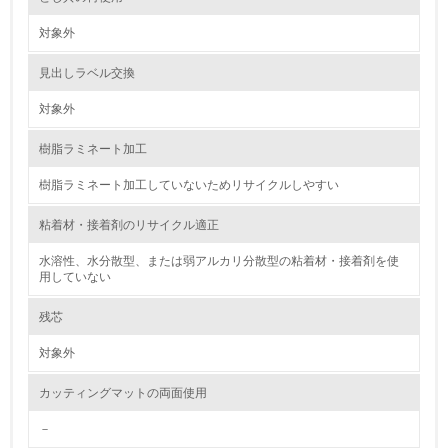
2.環境への取り組み
対象外
資源・エネルギー
見出しラベル交換
9.
対象外
<L1> 資源（投入原料、水等）とエネルギー（電力、重
樹脂ラミネート加工
油、ガス）の使用量削減の取り組みを行っている
樹脂ラミネート加工していないためリサイクルしやすい
10.
粘着材・接着剤のリサイクル適正
<L2> 資源とエネルギーの使用量の把握をし、具体的な削
減目標や計画を立てている
水溶性、水分散型、または弱アルカリ分散型の粘着材・接着剤を使
用していない
環境配慮型製品・サービスの製造・販売
残芯
11.
対象外
<L1> 環境配慮型製品・サービスの製造・販売を積極的に
カッティングマットの両面使用
行っている
－
12.