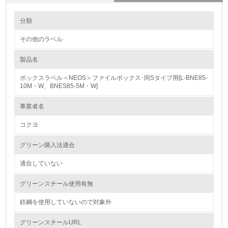
環境の取り組み
大気汚染物質に関する取り組み
分類
その他のラベル
1.環境取り組み体制
製品名
レベル1
ボックスラベル＜NEOS＞ファイルボックス･同Sタイプ用[L-BNE85-
1.
10M・W、BNES85-5M・W]
環境方針を持っている
事業者名
コクヨ
2.
環境対応の責任体制を定めている
グリーン購入法適合
適合していない
3.
グリーンスチール使用有無
環境問題に関する従業員教育を行っている
鉄鋼を使用していないので対象外
4.
グリーンスチールURL
自社に関係する主要な環境法規制を把握し、順守している