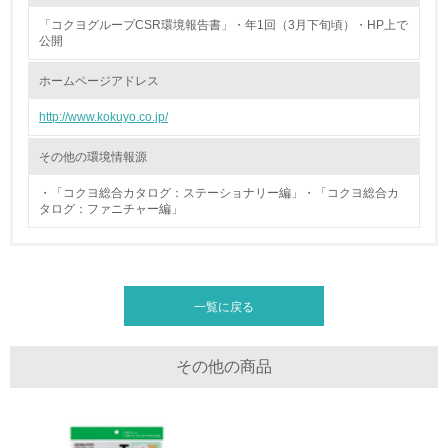
「コクヨグループCSR環境報告書」・年1回（3月下旬頃）・HP上で
廃棄物
公開
ホームページアドレス
19.
http://www.kokuyo.co.jp/
<L1> 廃棄物の発生量の削減及びリサイクルの推進、適正
処理を行っている
その他の環境情報源
20.
・「コクヨ総合カタログ：ステーショナリー編」・「コクヨ総合カ
タログ：ファニチャー編」
<L2> 発生する廃棄物の量と種類を把握し、具体的な削
減・リサイクル目標や計画を立てている
生物多様性保全
一覧に戻る
21.
その他の商品
<L1> 「生物多様性保全」に関する取り組み（例：森林保
全活動＜植林、天然林保護、間伐＞、認証品の購入、原材
料のトレーサビリティの確認等）を行っている