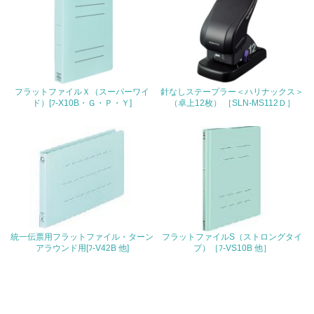
4.環境面・社会面の情報公開他
26.
<L1> パンフレットやホームページ等で、自社の環境情報
を積極的に公開・提供している
フラットファイルＸ（スーパーワイ
針なしステープラー＜ハリナックス＞
ド）[ﾌ-X10B・Ｇ・Ｐ・Ｙ]
（卓上12枚） ［SLN-MS112Ｄ］
27.
<L1> パンフレットやホームページ等で、自社の社会的取
り組みを積極的に公開・提供している
28.
<L2>「２．環境への取り組み」に関する現状の数値や目標
値を公表している
統一伝票用フラットファイル・ターン
フラットファイルS（ストロングタイ
アラウンド用[ﾌ-V42B 他]
プ）［ﾌ-VS10B 他］
29.
<L2>「３．社会面の取り組み」に関する現状の数値や目標
値を公表している