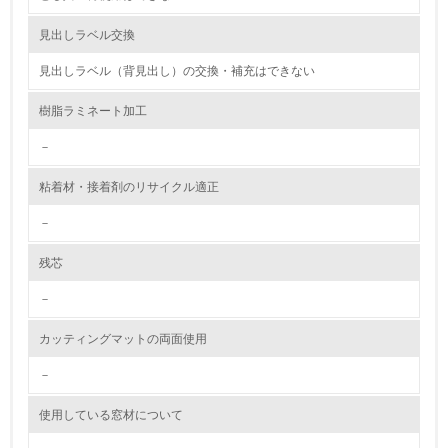
資源・エネルギー
見出しラベル交換
見出しラベル（背見出し）の交換・補充はできない
9.
樹脂ラミネート加工
<L1> 資源（投入原料、水等）とエネルギー（電力、重
油、ガス）の使用量削減の取り組みを行っている
－
10.
粘着材・接着剤のリサイクル適正
<L2> 資源とエネルギーの使用量の把握をし、具体的な削
－
減目標や計画を立てている
残芯
環境配慮型製品・サービスの製造・販売
－
11.
カッティングマットの両面使用
<L1> 環境配慮型製品・サービスの製造・販売を積極的に
行っている
－
使用している窓材について
12.