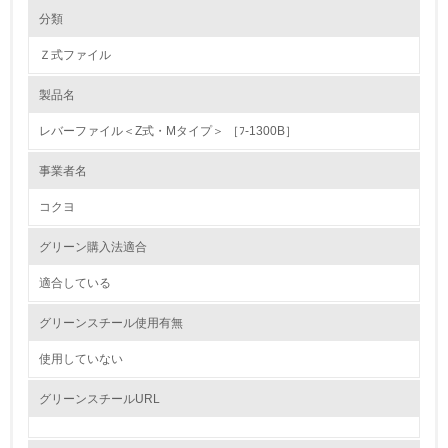
環境の取り組み
大気汚染物質に関する取り組み
分類
Ｚ式ファイル
1.環境取り組み体制
製品名
レベル1
レバーファイル＜Z式・Mタイプ＞ ［ﾌ-1300B］
1.
事業者名
環境方針を持っている
コクヨ
2.
グリーン購入法適合
環境対応の責任体制を定めている
適合している
3.
グリーンスチール使用有無
環境問題に関する従業員教育を行っている
使用していない
4.
グリーンスチールURL
自社に関係する主要な環境法規制を把握し、順守している