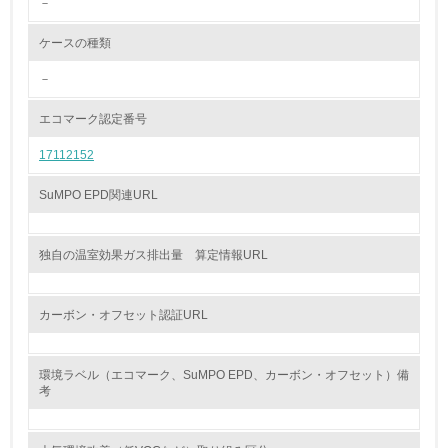
－
<L2> 環境配慮型製品・サービスの製造・販売状況を把握
し、具体的な販売目標や計画を立てている
ケースの種類
グリーン購入
－
13.
エコマーク認定番号
17112152
<L1> グリーン購入の取り組み方針を有し、グリーン購入
を行っている
SuMPO EPD関連URL
14.
<L2> 購入している製品・サービスの量と種類を把握し、
独自の温室効果ガス排出量 算定情報URL
具体的な目標や計画を立てている
包装・物流
カーボン・オフセット認証URL
環境ラベル（エコマーク、SuMPO EPD、カーボン・オフセット）備
非該当（包装・物流を必要とする業務を行っていない）
考
15.