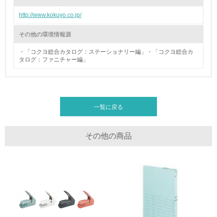
廃棄物
http://www.kokuyo.co.jp/
19.
その他の環境情報源
<L1> 廃棄物の発生量の削減及びリサイクルの推進、適正
・「コクヨ総合カタログ：ステーショナリー編」・「コクヨ総合カ
処理を行っている
タログ：ファニチャー編」
20.
<L2> 発生する廃棄物の量と種類を把握し、具体的な削
減・リサイクル目標や計画を立てている
一覧に戻る
生物多様性保全
その他の商品
21.
<L1> 「生物多様性保全」に関する取り組み（例：森林保
全活動＜植林、天然林保護、間伐＞、認証品の購入、原材
料のトレーサビリティの確認等）を行っている
地域への貢献