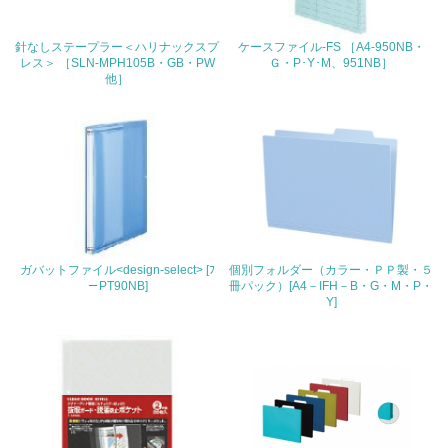
22.
針なしステープラー＜ハリナックスプ
ケースファイル-FS ［A4-950NB・
レス＞ ［SLN-MPH105B・GB・PW
Ｇ・P･Y･M、951NB］
<L1> 周辺地域の環境保全活動を行い、自治体や地域団体
他］
の活動に積極的に参加している
3.社会面の取り組み
23.
<L1> 「人権・労働等」に関する方針、規定等を持ってい
る
24.
ガバットファイル<design-select> [ﾌ
個別フォルダー（カラー・ＰＰ製・５
－PT90NB]
冊パック）[A4－IFH－B・G・M・P・
Y]
<L1> 「公正・適正な取引」に関する方針、規定等を持っ
ている
25.
<L1> 「情報セキュリティ」に関する方針、規定等を持っ
ている