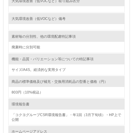
大気環境改善（低VOCなど）取り組み区分
<L1> 環境負荷ができるだけ小さい包装・梱包を行ってい
る
大気環境改善（低VOCなど）備考
16.
<L2> 環境負荷ができるだけ小さい物流を行っている
素材毎の分別性、他の環境配慮特記事項
化学物質
廃棄時に分別可能
機能・品質・バリエーション等についての特記事項
非該当（化学物質を使用していない）
サイズ/A4S。経済的な実用タイプ
17.
商品の標準価格及び補充・交換用消耗品の型番と価格（円）
<L1> 化学物質の使用量及び外部（大気・水・土壌）への
803円（10%税込）
排出量削減の取り組みを行っている
環境報告書
18.
「コクヨグループCSR環境報告書」・年1回（3月下旬頃）・HP上で
<L2> 化学物質の使用量及び外部への排出量を把握し、具
公開
体的な削減目標や計画を立てている
ホームページアドレス