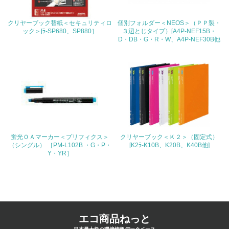
4.環境面・社会面の情報公開他
クリヤーブック替紙＜セキュリティロ
個別フォルダー＜NEOS＞（ＰＰ製・
26.
ック＞[ﾗ-SP680、SP880］
３辺とじタイプ）[A4P-NEF15B・
D・DB・G・R・W、A4P-NEF30B他
<L1> パンフレットやホームページ等で、自社の環境情報
を積極的に公開・提供している
27.
<L1> パンフレットやホームページ等で、自社の社会的取
り組みを積極的に公開・提供している
28.
蛍光ＯＡマーカー＜プリフィクス＞
クリヤーブック＜Ｋ２＞（固定式）
<L2>「２．環境への取り組み」に関する現状の数値や目標
（シングル） ［PM-L102B ・G・P・
[K2ﾗ-K10B、K20B、K40B他]
値を公表している
Y・YR］
29.
<L2>「３．社会面の取り組み」に関する現状の数値や目標
値を公表している
エコ商品ねっと
5.サプライヤーへの取り組み