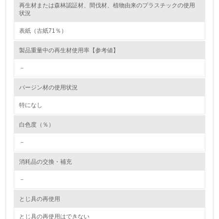
再生材または森林認証材、間伐材、植物由来のプラスチックの使用
レベル2
状況
表紙（古紙71％）
5.
製品重量中の再生材使用率【参考値】
環境取り組み体制と成果を定期的に検証して次の活動に活
かしている
－
6.
バージン材の使用状況
従業員が環境方針に基づいて自分の業務の中で行うべき環
境対策を理解し、実践している
特になし
白色度（％）
7.
－
環境活動に関する規格やプログラムを導入している
→ 導入している規格名 ISO14001
消耗品の交換・補充
8.
－
第三者認証を取得している
とじ具の再使用
2.環境への取り組み
とじ具の再使用はできない