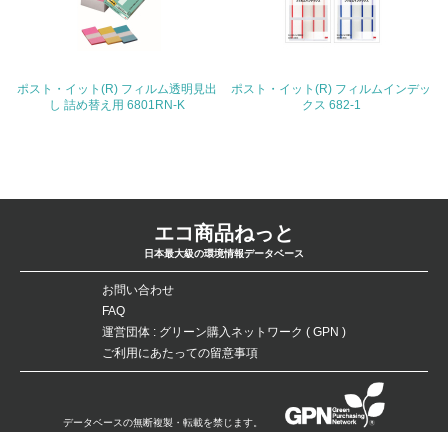
27.
<L1> パンフレットやホームページ等で、自社の社会的取
り組みを積極的に公開・提供している
ポスト・イット(R) フィルム透明見出
ポスト・イット(R) フィルムインデッ
し 詰め替え用 6801RN-K
クス 682-1
28.
<L2>「２．環境への取り組み」に関する現状の数値や目標
値を公表している
29.
エコ商品ねっと
<L2>「３．社会面の取り組み」に関する現状の数値や目標
日本最大級の環境情報データベース
値を公表している
お問い合わせ
5.サプライヤーへの取り組み
FAQ
運営団体 : グリーン購入ネットワーク ( GPN )
30.
ご利用にあたっての留意事項
<L2> サプライヤーに対して、環境面・社会面の取り組み
に関する確認・調査を実施している
データベースの無断複製・転載を禁じます。
その他の環境への取り組みについての自由記載
Copyright：©Green Purchasing Network（GPN） All Rights Reserved.