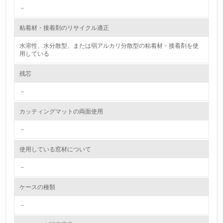
－
10.
粘着材・接着剤のリサイクル適正
<L2> 資源とエネルギーの使用量の把握をし、具体的な削
水溶性、水分散型、または弱アルカリ分散型の粘着材・接着剤を使
減目標や計画を立てている
用している
環境配慮型製品・サービスの製造・販売
残芯
－
11.
カッティングマットの両面使用
<L1> 環境配慮型製品・サービスの製造・販売を積極的に
行っている
－
12.
使用している窓材について
<L2> 環境配慮型製品・サービスの製造・販売状況を把握
－
し、具体的な販売目標や計画を立てている
ケースの種類
グリーン購入
－
13.