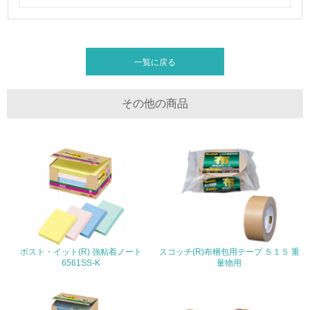
20.
<L2> 発生する廃棄物の量と種類を把握し、具体的な削
減・リサイクル目標や計画を立てている
一覧に戻る
生物多様性保全
その他の商品
21.
<L1> 「生物多様性保全」に関する取り組み（例：森林保
全活動＜植林、天然林保護、間伐＞、認証品の購入、原材
料のトレーサビリティの確認等）を行っている
地域への貢献
22.
ポスト・イット(R) 強粘着ノート
スコッチ(R)布梱包用テープ ５１５ 重
6561SS-K
量物用
<L1> 周辺地域の環境保全活動を行い、自治体や地域団体
の活動に積極的に参加している