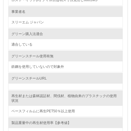
ポスト・イット(R) フィルム透明スリム見出し6801MS
1.
事業者名
環境方針を持っている
スリーエム ジャパン
2.
グリーン購入法適合
環境対応の責任体制を定めている
適合している
3.
グリーンスチール使用有無
環境問題に関する従業員教育を行っている
鉄鋼を使用していないので対象外
4.
グリーンスチールURL
自社に関係する主要な環境法規制を把握し、順守している
再生材または森林認証材、間伐材、植物由来のプラスチックの使用
レベル2
状況
ベースフィルムに再生PET50％以上使用
5.
製品重量中の再生材使用率【参考値】
環境取り組み体制と成果を定期的に検証して次の活動に活
かしている