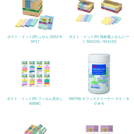
3.社会面の取り組み
23.
<L1> 「人権・労働等」に関する方針、規定等を持ってい
る
ポスト・イット(R) ふせん 5002-K-
ポスト・イット(R) 強粘着ふせん/ノー
24.
SP17
ト 5001SS／6541SS
<L1> 「公正・適正な取引」に関する方針、規定等を持っ
ている
25.
<L1> 「情報セキュリティ」に関する方針、規定等を持っ
ている
ポスト・イット(R) フィルム見出し
3M(TM) オフィスクリーナー ＯＣ－８
4.環境面・社会面の情報公開他
688MC
０ＷＮ
26.
<L1> パンフレットやホームページ等で、自社の環境情報
を積極的に公開・提供している