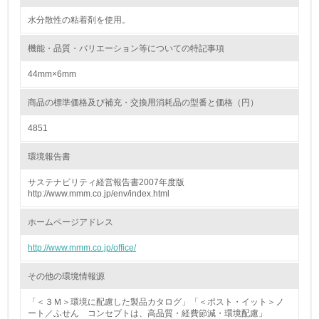
化学物質
水分散性の粘着剤を使用。
機能・品質・バリエーション等についての特記事項
非該当（化学物質を使用していない）
44mm×6mm
17.
商品の標準価格及び補充・交換用消耗品の型番と価格（円）
<L1> 化学物質の使用量及び外部（大気・水・土壌）への
4851
排出量削減の取り組みを行っている
環境報告書
18.
サステナビリティ経営報告書2007年度版
<L2> 化学物質の使用量及び外部への排出量を把握し、具
http://www.mmm.co.jp/env/index.html
体的な削減目標や計画を立てている
ホームページアドレス
廃棄物
http://www.mmm.co.jp/office/
19.
その他の環境情報源
<L1> 廃棄物の発生量の削減及びリサイクルの推進、適正
「＜３Ｍ＞環境に配慮した製品カタログ」「＜ポスト・イット＞ノ
処理を行っている
ート／ふせん コンセプトは、高品質・経費節減・環境配慮」