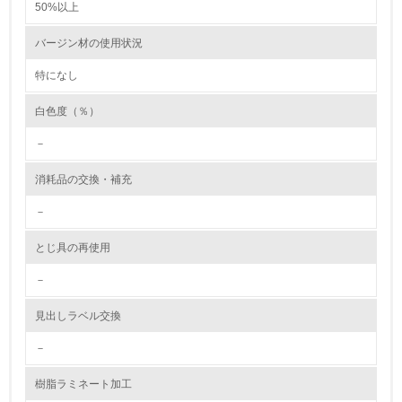
50%以上
6.
バージン材の使用状況
従業員が環境方針に基づいて自分の業務の中で行うべき環
境対策を理解し、実践している
特になし
白色度（％）
7.
－
環境活動に関する規格やプログラムを導入している
→ 導入している規格名 ISO14001
消耗品の交換・補充
8.
－
第三者認証を取得している
とじ具の再使用
2.環境への取り組み
－
資源・エネルギー
見出しラベル交換
－
9.
樹脂ラミネート加工
<L1> 資源（投入原料、水等）とエネルギー（電力、重
油、ガス）の使用量削減の取り組みを行っている