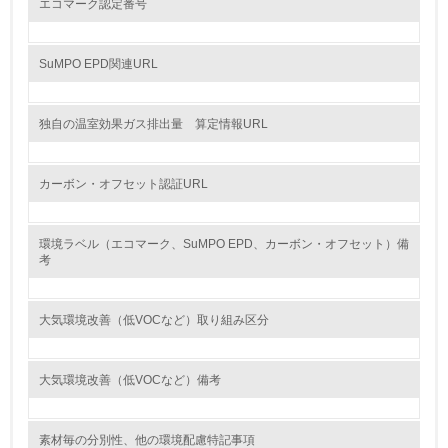
エコマーク認定番号
<L1> グリーン購入の取り組み方針を有し、グリーン購入
を行っている
SuMPO EPD関連URL
14.
<L2> 購入している製品・サービスの量と種類を把握し、
独自の温室効果ガス排出量 算定情報URL
具体的な目標や計画を立てている
包装・物流
カーボン・オフセット認証URL
環境ラベル（エコマーク、SuMPO EPD、カーボン・オフセット）備
非該当（包装・物流を必要とする業務を行っていない）
考
15.
大気環境改善（低VOCなど）取り組み区分
<L1> 環境負荷ができるだけ小さい包装・梱包を行ってい
る
大気環境改善（低VOCなど）備考
16.
<L2> 環境負荷ができるだけ小さい物流を行っている
素材毎の分別性、他の環境配慮特記事項