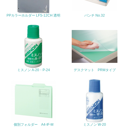
22.
PPカラーホルダー LFS-12CH 透明
パンチ No.32
<L1> 周辺地域の環境保全活動を行い、自治体や地域団体
の活動に積極的に参加している
3.社会面の取り組み
23.
<L1> 「人権・労働等」に関する方針、規定等を持ってい
る
ミスノン A-20・P-24
デスクマット PRMタイプ
24.
<L1> 「公正・適正な取引」に関する方針、規定等を持っ
ている
25.
<L1> 「情報セキュリティ」に関する方針、規定等を持っ
ている
個別フォルダー A4-IF-M
ミスノン W-20