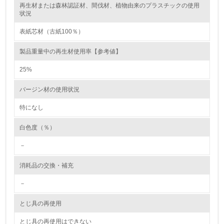
再生材または森林認証材、間伐材、植物由来のプラスチックの使用
レベル2
状況
表紙芯材（古紙100％）
5.
製品重量中の再生材使用率【参考値】
環境取り組み体制と成果を定期的に検証して次の活動に活
かしている
25%
6.
バージン材の使用状況
従業員が環境方針に基づいて自分の業務の中で行うべき環
境対策を理解し、実践している
特になし
白色度（％）
7.
－
環境活動に関する規格やプログラムを導入している
→ 導入している規格名 ISO 14001:2004, JIS Q 14001:200
4
消耗品の交換・補充
8.
－
第三者認証を取得している
とじ具の再使用
とじ具の再使用はできない