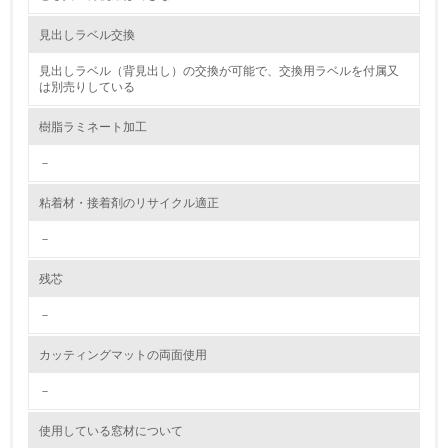
2.環境への取り組み
見出しラベル交換
資源・エネルギー
見出しラベル（背見出し）の交換が可能で、交換用ラベルを付属又
は別売りしている
9.
樹脂ラミネート加工
<L1> 資源（投入原料、水等）とエネルギー（電力、重
油、ガス）の使用量削減の取り組みを行っている
－
10.
粘着材・接着剤のリサイクル適正
<L2> 資源とエネルギーの使用量の把握をし、具体的な削
－
減目標や計画を立てている
残芯
環境配慮型製品・サービスの製造・販売
－
11.
カッティングマットの両面使用
<L1> 環境配慮型製品・サービスの製造・販売を積極的に
行っている
－
使用している窓材について
12.