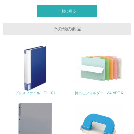
廃棄物
一覧に戻る
19.
その他の商品
<L1> 廃棄物の発生量の削減及びリサイクルの推進、適正
処理を行っている
20.
<L2> 発生する廃棄物の量と種類を把握し、具体的な削
減・リサイクル目標や計画を立てている
生物多様性保全
プレスファイル FL-101
持出しフォルダー A4-APF-K
21.
<L1> 「生物多様性保全」に関する取り組み（例：森林保
全活動＜植林、天然林保護、間伐＞、認証品の購入、原材
料のトレーサビリティの確認等）を行っている
地域への貢献