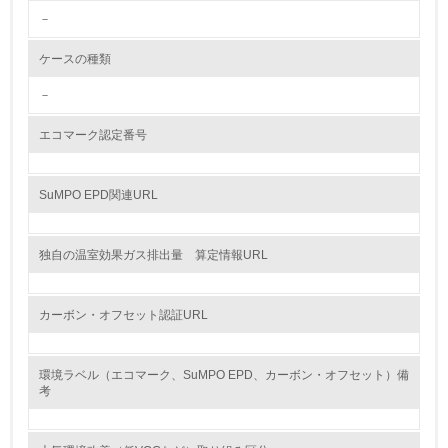
－
<L2> 環境配慮型製品・サービスの製造・販売状況を把握
し、具体的な販売目標や計画を立てている
ケースの種類
グリーン購入
－
13.
エコマーク認定番号
<L1> グリーン購入の取り組み方針を有し、グリーン購入
を行っている
SuMPO EPD関連URL
14.
独自の温室効果ガス排出量 算定情報URL
<L2> 購入している製品・サービスの量と種類を把握し、
具体的な目標や計画を立てている
カーボン・オフセット認証URL
包装・物流
環境ラベル（エコマーク、SuMPO EPD、カーボン・オフセット）備
考
非該当（包装・物流を必要とする業務を行っていない）
15.