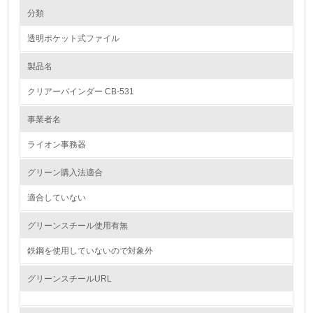
環境の取り組み
大気汚染物質に関する取り組み
分類
透明ポケット式ファイル
1.環境取り組み体制
製品名
レベル1
クリアーバインダー CB-531
1.
事業者名
環境方針を持っている
ライオン事務器
2.
グリーン購入法適合
環境対応の責任体制を定めている
適合していない
3.
グリーンスチール使用有無
環境問題に関する従業員教育を行っている
鉄鋼を使用していないので対象外
4.
グリーンスチールURL
自社に関係する主要な環境法規制を把握し、順守している