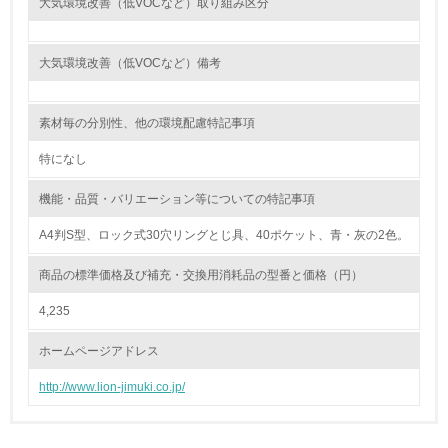
大気環境改善（低VOCなど）取り組み区分
<L1> 環境負荷ができるだけ小さい包装・梱包を行ってい
る
大気環境改善（低VOCなど）備考
16.
素材毎の分別性、他の環境配慮特記事項
<L2> 環境負荷ができるだけ小さい物流を行っている
特になし
化学物質
機能・品質・バリエーション等についての特記事項
A4判S型、ロック式30穴リングとじ具、40ポケット、青・灰の2色。
非該当（化学物質を使用していない）
商品の標準価格及び補充・交換用消耗品の型番と価格（円）
17.
4,235
<L1> 化学物質の使用量及び外部（大気・水・土壌）への
排出量削減の取り組みを行っている
ホームページアドレス
18.
http://www.lion-jimuki.co.jp/
<L2> 化学物質の使用量及び外部への排出量を把握し、具
体的な削減目標や計画を立てている