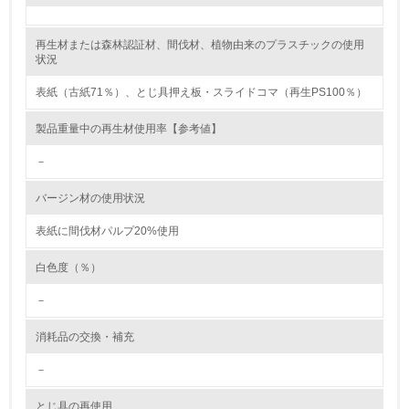
レベル2
再生材または森林認証材、間伐材、植物由来のプラスチックの使用
状況
5.
表紙（古紙71％）、とじ具押え板・スライドコマ（再生PS100％）
環境取り組み体制と成果を定期的に検証して次の活動に活
製品重量中の再生材使用率【参考値】
かしている
－
6.
バージン材の使用状況
従業員が環境方針に基づいて自分の業務の中で行うべき環
境対策を理解し、実践している
表紙に間伐材パルプ20%使用
7.
白色度（％）
環境活動に関する規格やプログラムを導入している
－
→ 導入している規格名 ISO14001
消耗品の交換・補充
8.
－
第三者認証を取得している
とじ具の再使用