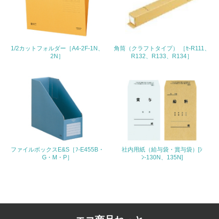
4.環境面・社会面の情報公開他
26.
1/2カットフォルダー［A4-2F-1N、
角筒（クラフトタイプ） ［ｾ-R111、
<L1> パンフレットやホームページ等で、自社の環境情報
2N］
R132、R133、R134］
を積極的に公開・提供している
27.
<L1> パンフレットやホームページ等で、自社の社会的取
り組みを積極的に公開・提供している
28.
<L2>「２．環境への取り組み」に関する現状の数値や目標
ファイルボックスE&S［ﾌ-E455B・
社内用紙（給与袋・賞与袋）[ｼ
値を公表している
G・M・P］
ﾝ-130N、135N]
29.
<L2>「３．社会面の取り組み」に関する現状の数値や目標
値を公表している