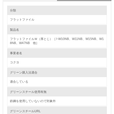
環境の取り組み
大気汚染物質に関する取り組み
分類
フラットファイル
1.環境取り組み体制
製品名
レベル1
フラットファイルＷ（厚とじ）［ﾌ-W10NB、W11NB、W15NB、W1
1.
8NB、W47NB 他］
環境方針を持っている
事業者名
コクヨ
2.
環境対応の責任体制を定めている
グリーン購入法適合
適合している
3.
グリーンスチール使用有無
環境問題に関する従業員教育を行っている
鉄鋼を使用していないので対象外
4.
グリーンスチールURL
自社に関係する主要な環境法規制を把握し、順守している