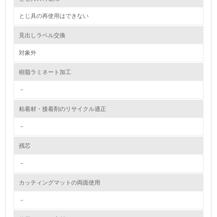
2.環境への取り組み
とじ具の再使用はできない
資源・エネルギー
見出しラベル交換
9.
対象外
<L1> 資源（投入原料、水等）とエネルギー（電力、重
樹脂ラミネート加工
油、ガス）の使用量削減の取り組みを行っている
－
10.
粘着材・接着剤のリサイクル適正
<L2> 資源とエネルギーの使用量の把握をし、具体的な削
減目標や計画を立てている
－
環境配慮型製品・サービスの製造・販売
残芯
－
11.
カッティングマットの両面使用
<L1> 環境配慮型製品・サービスの製造・販売を積極的に
行っている
－
12.