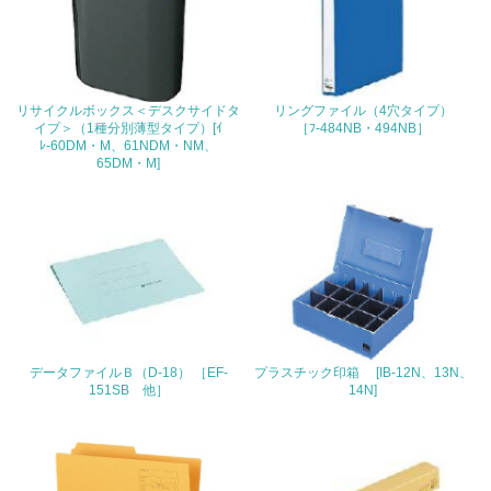
地域への貢献
22.
<L1> 周辺地域の環境保全活動を行い、自治体や地域団体
リサイクルボックス＜デスクサイドタ
リングファイル（4穴タイプ）
の活動に積極的に参加している
イプ＞（1種分別薄型タイプ）[ｲ
［ﾌ-484NB・494NB］
ﾚ-60DM・M、61NDM・NM、
65DM・M]
3.社会面の取り組み
23.
<L1> 「人権・労働等」に関する方針、規定等を持ってい
る
24.
<L1> 「公正・適正な取引」に関する方針、規定等を持っ
データファイルＢ（D-18） ［EF-
プラスチック印箱 [IB-12N、13N、
ている
151SB 他］
14N]
25.
<L1> 「情報セキュリティ」に関する方針、規定等を持っ
ている