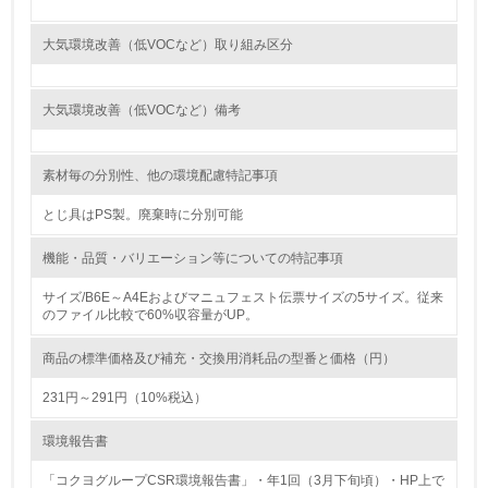
<L1> 環境負荷ができるだけ小さい包装・梱包を行ってい
大気環境改善（低VOCなど）取り組み区分
る
16.
大気環境改善（低VOCなど）備考
<L2> 環境負荷ができるだけ小さい物流を行っている
素材毎の分別性、他の環境配慮特記事項
化学物質
とじ具はPS製。廃棄時に分別可能
機能・品質・バリエーション等についての特記事項
非該当（化学物質を使用していない）
サイズ/B6E～A4Eおよびマニュフェスト伝票サイズの5サイズ。従来
のファイル比較で60%収容量がUP。
17.
<L1> 化学物質の使用量及び外部（大気・水・土壌）への
商品の標準価格及び補充・交換用消耗品の型番と価格（円）
排出量削減の取り組みを行っている
231円～291円（10%税込）
18.
環境報告書
<L2> 化学物質の使用量及び外部への排出量を把握し、具
体的な削減目標や計画を立てている
「コクヨグループCSR環境報告書」・年1回（3月下旬頃）・HP上で