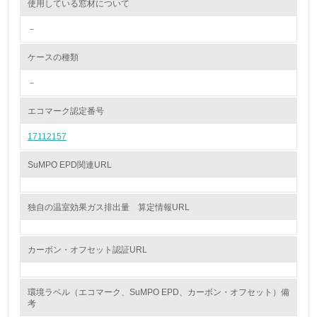
使用している窓材について
<L2> 環境配慮型製品・サービスの製造・販売状況を把握
－
し、具体的な販売目標や計画を立てている
ケースの種類
グリーン購入
－
13.
エコマーク認定番号
<L1> グリーン購入の取り組み方針を有し、グリーン購入
17112157
を行っている
SuMPO EPD関連URL
14.
<L2> 購入している製品・サービスの量と種類を把握し、
具体的な目標や計画を立てている
独自の温室効果ガス排出量 算定情報URL
包装・物流
カーボン・オフセット認証URL
非該当（包装・物流を必要とする業務を行っていない）
環境ラベル（エコマーク、SuMPO EPD、カーボン・オフセット）備
考
15.