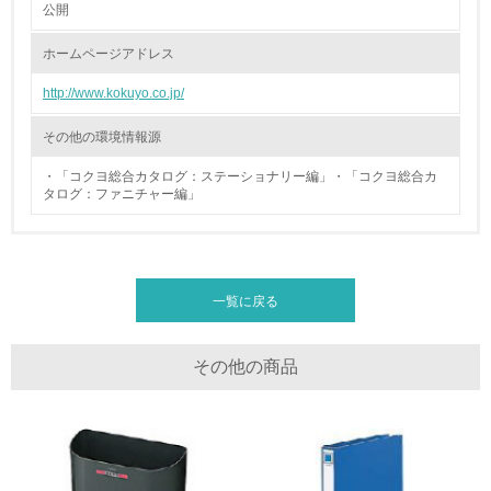
公開
廃棄物
ホームページアドレス
http://www.kokuyo.co.jp/
19.
<L1> 廃棄物の発生量の削減及びリサイクルの推進、適正
その他の環境情報源
処理を行っている
・「コクヨ総合カタログ：ステーショナリー編」・「コクヨ総合カ
タログ：ファニチャー編」
20.
<L2> 発生する廃棄物の量と種類を把握し、具体的な削
減・リサイクル目標や計画を立てている
一覧に戻る
生物多様性保全
21.
その他の商品
<L1> 「生物多様性保全」に関する取り組み（例：森林保
全活動＜植林、天然林保護、間伐＞、認証品の購入、原材
料のトレーサビリティの確認等）を行っている