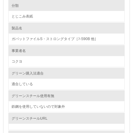
環境の取り組み
大気汚染物質に関する取り組み
分類
とじこみ表紙
1.環境取り組み体制
製品名
レベル1
ガバットファイルS・ストロングタイプ［ﾌ-S90B 他］
1.
事業者名
環境方針を持っている
コクヨ
2.
グリーン購入法適合
環境対応の責任体制を定めている
適合している
3.
グリーンスチール使用有無
環境問題に関する従業員教育を行っている
鉄鋼を使用していないので対象外
4.
グリーンスチールURL
自社に関係する主要な環境法規制を把握し、順守している