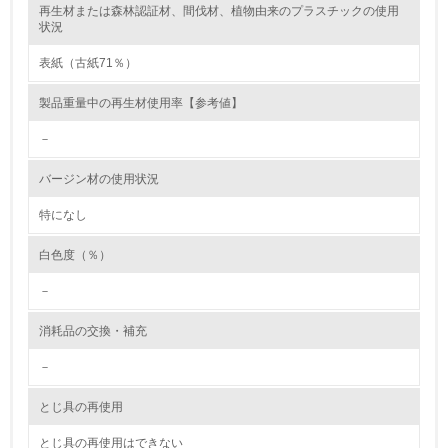
再生材または森林認証材、間伐材、植物由来のプラスチックの使用
レベル2
状況
表紙（古紙71％）
5.
製品重量中の再生材使用率【参考値】
環境取り組み体制と成果を定期的に検証して次の活動に活
かしている
－
6.
バージン材の使用状況
従業員が環境方針に基づいて自分の業務の中で行うべき環
境対策を理解し、実践している
特になし
白色度（％）
7.
－
環境活動に関する規格やプログラムを導入している
→ 導入している規格名 ISO14001
消耗品の交換・補充
8.
－
第三者認証を取得している
とじ具の再使用
2.環境への取り組み
とじ具の再使用はできない