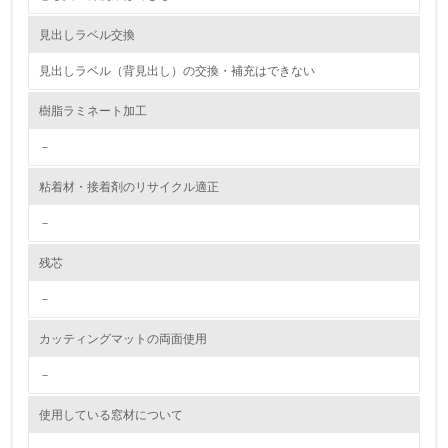
資源・エネルギー
見出しラベル交換
見出しラベル（背見出し）の交換・補充はできない
9.
樹脂ラミネート加工
<L1> 資源（投入原料、水等）とエネルギー（電力、重
油、ガス）の使用量削減の取り組みを行っている
－
10.
粘着材・接着剤のリサイクル適正
<L2> 資源とエネルギーの使用量の把握をし、具体的な削
－
減目標や計画を立てている
残芯
環境配慮型製品・サービスの製造・販売
－
11.
カッティングマットの両面使用
<L1> 環境配慮型製品・サービスの製造・販売を積極的に
行っている
－
使用している窓材について
12.