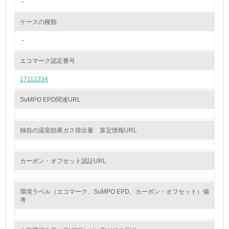
－
<L2> 環境配慮型製品・サービスの製造・販売状況を把握
し、具体的な販売目標や計画を立てている
ケースの種類
グリーン購入
－
13.
エコマーク認定番号
17112234
<L1> グリーン購入の取り組み方針を有し、グリーン購入
を行っている
SuMPO EPD関連URL
14.
<L2> 購入している製品・サービスの量と種類を把握し、
独自の温室効果ガス排出量 算定情報URL
具体的な目標や計画を立てている
包装・物流
カーボン・オフセット認証URL
環境ラベル（エコマーク、SuMPO EPD、カーボン・オフセット）備
非該当（包装・物流を必要とする業務を行っていない）
考
15.