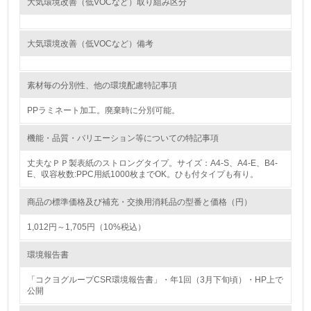
大気環境改善（低VOCなど）取り組み区分
<L1> 環境負荷ができるだけ小さい包装・梱包を行ってい
る
大気環境改善（低VOCなど）備考
16.
<L2> 環境負荷ができるだけ小さい物流を行っている
素材毎の分別性、他の環境配慮特記事項
化学物質
PPラミネート加工。廃棄時に分別可能。
機能・品質・バリエーション等についての特記事項
非該当（化学物質を使用していない）
丈夫なＰＰ製表紙のストロングタイプ。サイズ：A4-S、A4-E、B4-
E、収容枚数:PPC用紙1000枚までOK。ひも付タイプも有り。
17.
商品の標準価格及び補充・交換用消耗品の型番と価格（円）
<L1> 化学物質の使用量及び外部（大気・水・土壌）への
排出量削減の取り組みを行っている
1,012円～1,705円（10%税込）
18.
環境報告書
<L2> 化学物質の使用量及び外部への排出量を把握し、具
「コクヨグループCSR環境報告書」・年1回（3月下旬頃）・HP上で
体的な削減目標や計画を立てている
公開