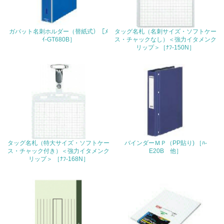
22.
ガバット名刺ホルダー（替紙式）［ﾒ
タッグ名札（名刺サイズ・ソフトケー
<L1> 周辺地域の環境保全活動を行い、自治体や地域団体
ｲ-GT680B］
ス・チャックなし）＜強力イタメンク
の活動に積極的に参加している
リップ＞［ﾅﾌ-150N］
3.社会面の取り組み
23.
<L1> 「人権・労働等」に関する方針、規定等を持ってい
る
24.
タッグ名札（特大サイズ・ソフトケー
バインダーＭＰ（PP貼り) ［ﾊ-
ス・チャック付き）＜強力イタメンク
E20B 他］
<L1> 「公正・適正な取引」に関する方針、規定等を持っ
リップ＞ ［ﾅﾌ-168N］
ている
25.
<L1> 「情報セキュリティ」に関する方針、規定等を持っ
ている