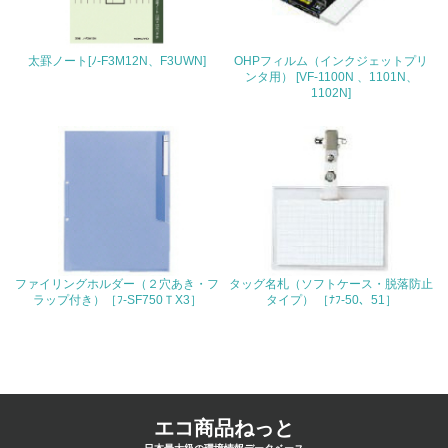
4.環境面・社会面の情報公開他
26.
太罫ノート[ﾉ-F3M12N、F3UWN]
OHPフィルム（インクジェットプリ
ンタ用） [VF-1100N 、1101N、
<L1> パンフレットやホームページ等で、自社の環境情報
1102N]
を積極的に公開・提供している
27.
<L1> パンフレットやホームページ等で、自社の社会的取
り組みを積極的に公開・提供している
28.
<L2>「２．環境への取り組み」に関する現状の数値や目標
ファイリングホルダー（２穴あき・フ
タッグ名札（ソフトケース・脱落防止
値を公表している
ラップ付き）［ﾌ-SF750ＴX3］
タイプ） ［ﾅﾌ-50、51］
29.
<L2>「３．社会面の取り組み」に関する現状の数値や目標
値を公表している
エコ商品ねっと
5.サプライヤーへの取り組み