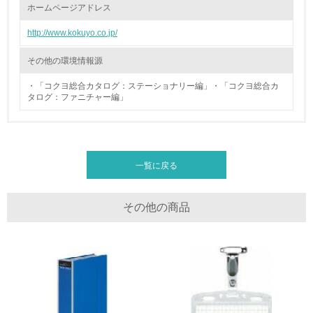
ホームページアドレス
廃棄物
http://www.kokuyo.co.jp/
19.
その他の環境情報源
<L1> 廃棄物の発生量の削減及びリサイクルの推進、適正
処理を行っている
・「コクヨ総合カタログ：ステーショナリー編」・「コクヨ総合カ
タログ：ファニチャー編」
20.
<L2> 発生する廃棄物の量と種類を把握し、具体的な削
減・リサイクル目標や計画を立てている
一覧に戻る
生物多様性保全
その他の商品
21.
<L1> 「生物多様性保全」に関する取り組み（例：森林保
全活動＜植林、天然林保護、間伐＞、認証品の購入、原材
料のトレーサビリティの確認等）を行っている
地域への貢献