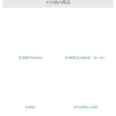
その他の商品
30.
<L2> サプライヤーに対して、環境面・社会面の取り組み
に関する確認・調査を実施している
その他の環境への取り組みについての自由記載
N-ONE Premium
N-WGN Custom(L・ターボ）
事業者属性
業種
-
従業員数
-
N-BOX
FIT e:HEV LUXE
問合せ先