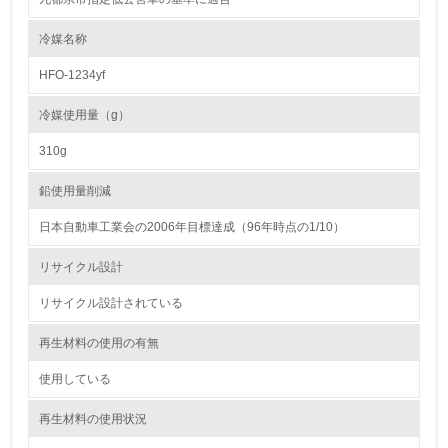
<L1> 環境負荷ができるだけ小さい包装・梱包を行ってい
る
冷媒名称
HFO-1234yf
16.
<L2> 環境負荷ができるだけ小さい物流を行っている
冷媒使用量（g）
310g
化学物質
鉛使用量削減
日本自動車工業会の2006年目標達成（96年時点の1/10）
非該当（化学物質を使用していない）
リサイクル設計
17.
リサイクル設計されている
<L1> 化学物質の使用量及び外部（大気・水・土壌）への
排出量削減の取り組みを行っている
再生材料の使用の有無
18.
使用している
<L2> 化学物質の使用量及び外部への排出量を把握し、具
再生材料の使用状況
体的な削減目標や計画を立てている