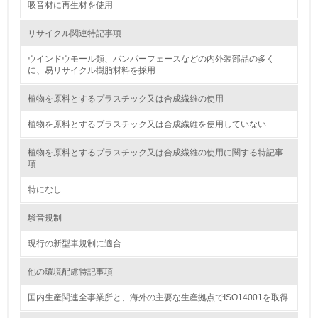
吸音材に再生材を使用
廃棄物
リサイクル関連特記事項
19.
ウインドウモール類、バンパーフェースなどの内外装部品の多く
に、易リサイクル樹脂材料を採用
<L1> 廃棄物の発生量の削減及びリサイクルの推進、適正
処理を行っている
植物を原料とするプラスチック又は合成繊維の使用
20.
植物を原料とするプラスチック又は合成繊維を使用していない
<L2> 発生する廃棄物の量と種類を把握し、具体的な削
植物を原料とするプラスチック又は合成繊維の使用に関する特記事
減・リサイクル目標や計画を立てている
項
生物多様性保全
特になし
騒音規制
21.
現行の新型車規制に適合
<L1> 「生物多様性保全」に関する取り組み（例：森林保
全活動＜植林、天然林保護、間伐＞、認証品の購入、原材
他の環境配慮特記事項
料のトレーサビリティの確認等）を行っている
国内生産関連全事業所と、海外の主要な生産拠点でISO14001を取得
地域への貢献