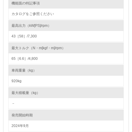
機能面の特記事項
22.
カタログをご参照ください
<L1> 周辺地域の環境保全活動を行い、自治体や地域団体
の活動に積極的に参加している
最高出力（kW[PS]/rpm）
43［58］/7,300
3.社会面の取り組み
最大トルク（N・m[kgf・m]/rpm）
23.
65［6.6］/4,800
<L1> 「人権・労働等」に関する方針、規定等を持ってい
る
車両重量（kg）
24.
920kg
<L1> 「公正・適正な取引」に関する方針、規定等を持っ
最大積載量（kg）
ている
－
25.
発売開始時期
<L1> 「情報セキュリティ」に関する方針、規定等を持っ
ている
2024年9月