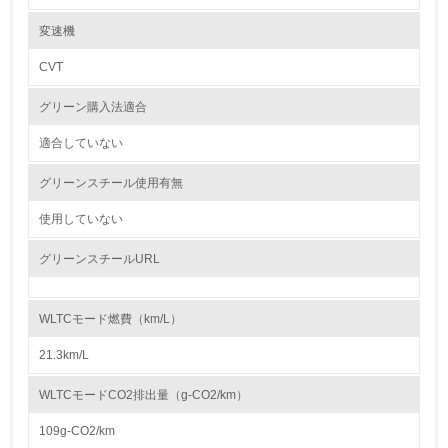
レベル2
変速機
紛争鉱物の排除や責任ある鉱物調達に関する取り組み
Honda は、紛争地域での武装勢力の資金源や人権侵害などの不正に関わ
CVT
5.
る紛争鉱物を使用しないコンフリクトフリーをめざすことを方針とし、国
内外 の業界団体やサプライヤーと連携しながら紛争鉱物問題の解決に向
グリーン購入法適合
環境取り組み体制と成果を定期的に検証して次の活動に活
けて取り組んでいきます。 また、サプライヤーとの間では、紛争鉱物へ
かしている
の対応を含む CSR 活動に関する要請事項を記載した「Honda サプライヤ
ーサステナビリティガイドライン」 を共有し、当ガイドラインに沿った
適合していない
調達を推進しています。
6.
グリーンスチール使用有無
従業員が環境方針に基づいて自分の業務の中で行うべき環
大気汚染物質に関する取り組み
境対策を理解し、実践している
使用していない
Hondaは以下の３つの観点での排出CO2削減の取組みにより、大気汚染物
質に関する取り組みを推進しています。
① 内燃機関の効率向上
グリーンスチールURL
7.
エンジンの燃焼効率向上技術や駆動系の効率向上技術、エンジン内各部の
摩擦を低減させる低フリクション技術などの採用
環境活動に関する規格やプログラムを導入している
② 環境革新技術の適用やエネルギーの多様化対応
→ 導入している規格名 ISO14001
Honda独自の二輪車アイドリングストップシステム技術、四輪車のハイブ
WLTCモード燃費（km/L）
リッド技術、直噴エンジン技術、パワープロダクツの燃料噴射装置（FI）
などの環境革新技術や、二輪車・四輪車のエタノール燃料対応、パワープ
8.
21.3km/L
ロダクツのガス燃料対応などのエネルギー多様化対応
③ 再生可能エネルギーへの対応やトータルエネルギーマネジメント
第三者認証を取得している
WLTCモードCO2排出量（g-CO2/km）
電動化対応技術や再生可能エネルギーの使用技術
また、素材製造、部品製造・車両組立、使用、廃棄等のライフサイクルで
109g-CO2/km
2.環境への取り組み
の低炭素化、および、リソースサーキュレーションによる資源の効率利用