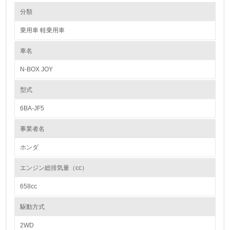
環境の取り組み
リサイクル設計の内容
分類
1992年制定の「Honda環境宣言」以降、商品ライフサイクルの各段階で
リサイクルと、資源、エネルギーの節約に努めています。設計段階では資
乗用車 軽乗用車
源有効利用促進法で求められている3R設計【(1)リユース・(2)リデュー
1.環境取り組み体制
ス・(3)リサイクル】と一致する取組みを展開しています。
(1)では、再生部品や中古部品として利用されるパワーステアリングギヤ
車名
レベル1
ユニットやコンビランプユニットなどの耐久性を高めると共に、取り外し
易い構造としています。(2)では、防音部品や樹脂部品の小型軽量化を行
N-BOX JOY
い、金属材料だけでなく樹脂材料の使用量低減にも努めています。またエ
1.
ンジンオイルやクーラント液の耐久性向上による交換時期の延長や、エア
コン冷媒量低減なども行なっています。(3)では、内・外装部品を取り外
型式
し易い構造とすると共に、材料統合にも努め、リサイクルし易い材料(ポ
環境方針を持っている
リプロピレンなど)の適用を拡大してきました。また樹脂、ゴム部品への
6BA-JF5
材質マーキングも徹底しています。
2.
事業者名
カドミウム、六価クロム、鉛、水銀の使用について
環境対応の責任体制を定めている
Hondaは、国内生産モデルについて、自工会で自主削減目標が定められて
ホンダ
いる重金属4物質を、2005年末までに削減することを目標に掲げ、取り組
3.
んできました。
エンジン総排気量（cc）
現在、4物質とも、全モデルにおいて、自工会の自主削減目標を達成して
環境問題に関する従業員教育を行っている
います。
658cc
【自工会自主削減目標】
4.
鉛 ： 2006年1月以降 96年比1台当たりの使用量1/10以下
駆動方式
水銀 ： 2005年1月以降 一部※2を除き使用禁止
自社に関係する主要な環境法規制を把握し、順守している
六価クロム ： 2008年1月以降 使用禁止
2WD
カドミウム ： 2007年1月以降 使用禁止