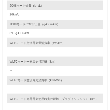
への取組みも推進しています。
JC08モード燃費（km/L）
資源・エネルギー
26km/L
9.
JC08モードCO2排出量（g-CO2/km）
<L1> 資源（投入原料、水等）とエネルギー（電力、重
油、ガス）の使用量削減の取り組みを行っている
89.3g-CO2/km
10.
WLTCモード交流電力量消費率（Wh/km）
－
<L2> 資源とエネルギーの使用量の把握をし、具体的な削
減目標や計画を立てている
WLTCモード一充電走行距離（km）
環境配慮型製品・サービスの製造・販売
－
11.
WLTCモード交流電力消費率（km/kWh）
<L1> 環境配慮型製品・サービスの製造・販売を積極的に
－
行っている
WLTCモード充電電力使用時走行距離（プラグインレンジ）（km）
12.
－