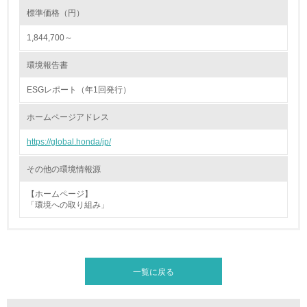
4.環境面・社会面の情報公開他
標準価格（円）
1,844,700～
26.
<L1> パンフレットやホームページ等で、自社の環境情報
環境報告書
を積極的に公開・提供している
ESGレポート（年1回発行）
27.
ホームページアドレス
<L1> パンフレットやホームページ等で、自社の社会的取
り組みを積極的に公開・提供している
https://global.honda/jp/
28.
その他の環境情報源
<L2>「２．環境への取り組み」に関する現状の数値や目標
【ホームページ】
値を公表している
「環境への取り組み」
29.
<L2>「３．社会面の取り組み」に関する現状の数値や目標
値を公表している
一覧に戻る
5.サプライヤーへの取り組み