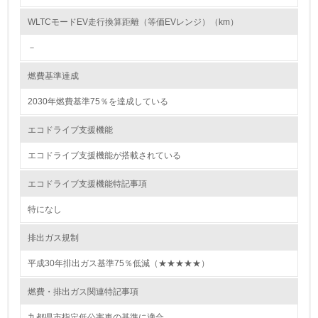
<L2> 環境配慮型製品・サービスの製造・販売状況を把握
し、具体的な販売目標や計画を立てている
WLTCモードEV走行換算距離（等価EVレンジ）（km）
－
グリーン購入
燃費基準達成
13.
2030年燃費基準75％を達成している
<L1> グリーン購入の取り組み方針を有し、グリーン購入
を行っている
エコドライブ支援機能
14.
エコドライブ支援機能が搭載されている
<L2> 購入している製品・サービスの量と種類を把握し、
エコドライブ支援機能特記事項
具体的な目標や計画を立てている
特になし
包装・物流
排出ガス規制
平成30年排出ガス基準75％低減（★★★★★）
非該当（包装・物流を必要とする業務を行っていない）
燃費・排出ガス関連特記事項
15.
九都県市指定低公害車の基準に適合