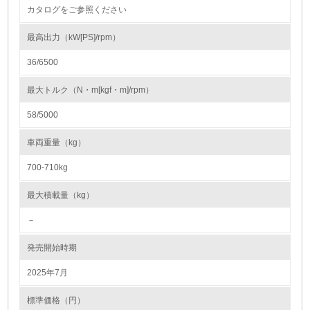
22.
カタログをご参照ください
<L1> 周辺地域の環境保全活動を行い、自治体や地域団体
の活動に積極的に参加している
最高出力（kW[PS]/rpm）
36/6500
3.社会面の取り組み
最大トルク（N・m[kgf・m]/rpm）
23.
58/5000
<L1> 「人権・労働等」に関する方針、規定等を持ってい
る
車両重量（kg）
24.
700-710kg
<L1> 「公正・適正な取引」に関する方針、規定等を持っ
最大積載量（kg）
ている
－
25.
発売開始時期
<L1> 「情報セキュリティ」に関する方針、規定等を持っ
ている
2025年7月
4.環境面・社会面の情報公開他
標準価格（円）