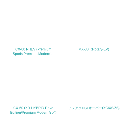
30.
<L2> サプライヤーに対して、環境面・社会面の取り組み
に関する確認・調査を実施している
その他の環境への取り組みについての自由記載
CX-60 PHEV (Premium
MX-30（Rotary-EV)
Sports,Premium Modern）
事業者属性
業種
従業員数
1,001
CX-60 (XD-HYBRID Drive
フレアクロスオーバー(XG/XS/ZS)
問合せ先
Edition/Premium Modernなど)
TEL