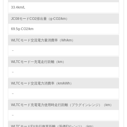
33.4km/L
9.
JC08モードCO2排出量（g-CO2/km）
<L1> 資源（投入原料、水等）とエネルギー（電力、重
油、ガス）の使用量削減の取り組みを行っている
69.5g-CO2/km
10.
WLTCモード交流電力量消費率（Wh/km）
－
<L2> 資源とエネルギーの使用量の把握をし、具体的な削
減目標や計画を立てている
WLTCモード一充電走行距離（km）
環境配慮型製品・サービスの製造・販売
－
11.
WLTCモード交流電力消費率（km/kWh）
<L1> 環境配慮型製品・サービスの製造・販売を積極的に
－
行っている
WLTCモード充電電力使用時走行距離（プラグインレンジ）（km）
12.
－
<L2> 環境配慮型製品・サービスの製造・販売状況を把握
し、具体的な販売目標や計画を立てている
WLTCモードEV走行換算距離（等価EVレンジ）（km）