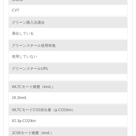
CVT
5.
グリーン購入法適合
環境取り組み体制と成果を定期的に検証して次の活動に活
かしている
適合している
6.
グリーンスチール使用有無
従業員が環境方針に基づいて自分の業務の中で行うべき環
境対策を理解し、実践している
使用していない
グリーンスチールURL
7.
環境活動に関する規格やプログラムを導入している
→ 導入している規格名 ISO14001
WLTCモード燃費（km/L）
8.
28.2km/L
第三者認証を取得している
WLTCモードCO2排出量（g-CO2/km）
82.3g-CO2/km
2.環境への取り組み
JC08モード燃費（km/L）
資源・エネルギー