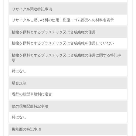
リサイクル関連特記事項
19.
リサイクルし易い材料の使用、樹脂・ゴム部品への材料名表示
<L1> 廃棄物の発生量の削減及びリサイクルの推進、適正
処理を行っている
植物を原料とするプラスチック又は合成繊維の使用
20.
植物を原料とするプラスチック又は合成繊維を使用していない
<L2> 発生する廃棄物の量と種類を把握し、具体的な削
植物を原料とするプラスチック又は合成繊維の使用に関する特記事
減・リサイクル目標や計画を立てている
項
生物多様性保全
特になし
騒音規制
21.
現行の新型車規制に適合
<L1> 「生物多様性保全」に関する取り組み（例：森林保
全活動＜植林、天然林保護、間伐＞、認証品の購入、原材
他の環境配慮特記事項
料のトレーサビリティの確認等）を行っている
特になし
地域への貢献
機能面の特記事項