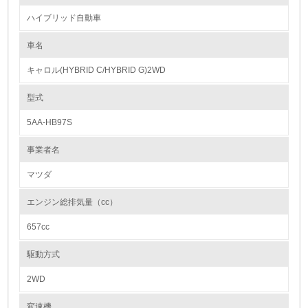
造の採用、リサイクルしやすい熱可塑性樹脂の積極的利用や樹脂部品への
ハイブリッド自動車
材料表示等を進めており、2002年以降の新型車においてリサイクル可能
1.環境取り組み体制
率90%以上を達成しています。
また、市場から回収した損傷バンパーから再生した樹脂を、新車部品に再
車名
レベル1
利用しています。さらに、新車のバンパーに再利用するという「バンパー
toバンパーリサイクル」技術を確立しており、適用モデルの拡大を進めて
キャロル(HYBRID C/HYBRID G)2WD
います。
1.
型式
カドミウム、六価クロム、鉛、水銀の使用について
環境方針を持っている
マツダでは、鉛、六価クロム、カドミウム、水銀などの使用削減に向けて
5AA-HB97S
積極的に取り組んでいます。鉛は、燃料タンク、ホイールバランサー、電
2.
着塗料などで代替技術を確立し使用を廃止しました。
事業者名
六価クロムは、重要保安部品やこれらの締結ボルト、ナットについての代
環境対応の責任体制を定めている
替技術を開発し、2007年2月に使用を全廃しました。またカドミウムは、
全廃を完了し、水銀は、液晶ディスプレイ、ディスチャージヘッドランプ
マツダ
等を除き、すでに使用を廃止しています。
3.
エンジン総排気量（cc）
環境問題に関する従業員教育を行っている
紛争鉱物の排除や責任ある鉱物調達に関する取り組み
657cc
4.
大気汚染物質に関する取り組み
駆動方式
自社に関係する主要な環境法規制を把握し、順守している
2WD
レベル2
変速機