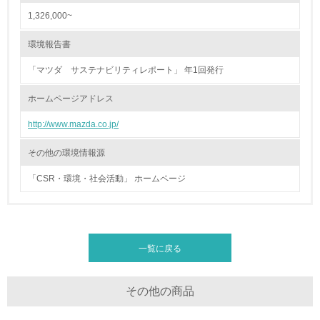
1,326,000~
26.
<L1> パンフレットやホームページ等で、自社の環境情報
環境報告書
を積極的に公開・提供している
「マツダ サステナビリティレポート」 年1回発行
27.
ホームページアドレス
<L1> パンフレットやホームページ等で、自社の社会的取
り組みを積極的に公開・提供している
http://www.mazda.co.jp/
28.
その他の環境情報源
<L2>「２．環境への取り組み」に関する現状の数値や目標
「CSR・環境・社会活動」 ホームページ
値を公表している
29.
<L2>「３．社会面の取り組み」に関する現状の数値や目標
一覧に戻る
値を公表している
その他の商品
5.サプライヤーへの取り組み