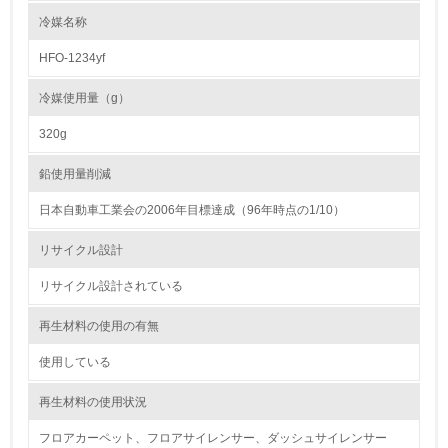
る
冷媒名称
16.
HFO-1234yf
<L2> 環境負荷ができるだけ小さい物流を行っている
冷媒使用量（g）
化学物質
320g
鉛使用量削減
非該当（化学物質を使用していない）
日本自動車工業会の2006年目標達成（96年時点の1/10）
17.
リサイクル設計
<L1> 化学物質の使用量及び外部（大気・水・土壌）への
リサイクル設計されている
排出量削減の取り組みを行っている
再生材料の使用の有無
18.
使用している
<L2> 化学物質の使用量及び外部への排出量を把握し、具
体的な削減目標や計画を立てている
再生材料の使用状況
廃棄物
フロアカーペット、フロアサイレンサー、ダッシュサイレンサー