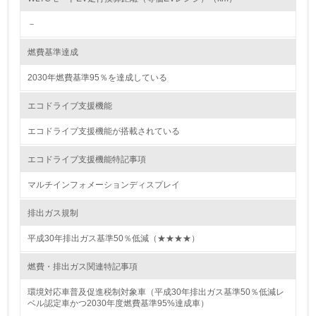
－
グリーン購入
燃費基準達成
13.
2030年燃費基準95％を達成している
<L1> グリーン購入の取り組み方針を有し、グリーン購入
を行っている
エコドライブ支援機能
14.
エコドライブ支援機能が搭載されている
<L2> 購入している製品・サービスの量と種類を把握し、
エコドライブ支援機能特記事項
具体的な目標や計画を立てている
マルチインフォメーションディスプレイ
包装・物流
排出ガス規制
平成30年排出ガス基準50％低減（★★★★）
非該当（包装・物流を必要とする業務を行っていない）
燃費・排出ガス関連特記事項
15.
環境対応車普及促進税制対象車（平成30年排出ガス基準50％低減レ
ベル認定車かつ2030年度燃費基準95%達成車）
<L1> 環境負荷ができるだけ小さい包装・梱包を行ってい