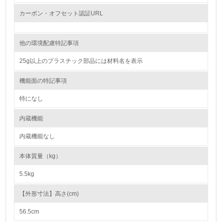
15.
カーボン・オフセット認証URL
<L1> 環境負荷ができるだけ小さい包装・梱包を行ってい
る
他の環境配慮特記事項
16.
25g以上のプラスチック部品には材料名を表示
<L2> 環境負荷ができるだけ小さい物流を行っている
機能面の特記事項
化学物質
特になし
内蔵機能
非該当（化学物質を使用していない）
内蔵機能なし
17.
本体質量（kg）
<L1> 化学物質の使用量及び外部（大気・水・土壌）への
排出量削減の取り組みを行っている
5.5kg
18.
【外形寸法】高さ(cm)
<L2> 化学物質の使用量及び外部への排出量を把握し、具
56.5cm
体的な削減目標や計画を立てている