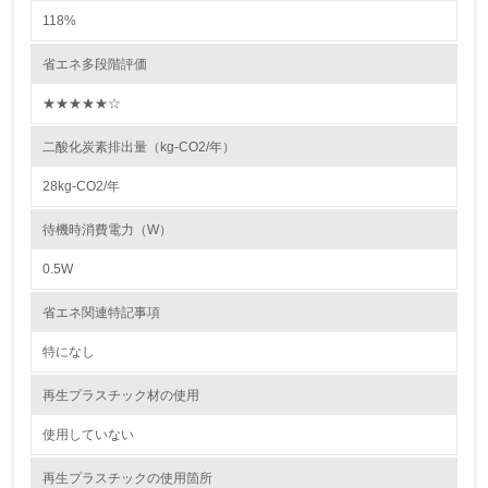
2.環境への取り組み
118%
資源・エネルギー
省エネ多段階評価
★★★★★☆
9.
二酸化炭素排出量（kg-CO2/年）
<L1> 資源（投入原料、水等）とエネルギー（電力、重
油、ガス）の使用量削減の取り組みを行っている
28kg-CO2/年
10.
待機時消費電力（W）
<L2> 資源とエネルギーの使用量の把握をし、具体的な削
0.5W
減目標や計画を立てている
省エネ関連特記事項
環境配慮型製品・サービスの製造・販売
特になし
11.
再生プラスチック材の使用
<L1> 環境配慮型製品・サービスの製造・販売を積極的に
行っている
使用していない
再生プラスチックの使用箇所
12.