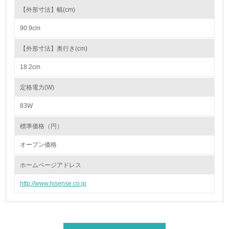
【外形寸法】幅(cm)
廃棄物
90.9cm
19.
【外形寸法】奥行き(cm)
<L1> 廃棄物の発生量の削減及びリサイクルの推進、適正
18.2cm
処理を行っている
定格電力(W)
20.
83W
<L2> 発生する廃棄物の量と種類を把握し、具体的な削
減・リサイクル目標や計画を立てている
標準価格（円）
オープン価格
生物多様性保全
ホームページアドレス
21.
http://www.hisense.co.jp
<L1> 「生物多様性保全」に関する取り組み（例：森林保
全活動＜植林、天然林保護、間伐＞、認証品の購入、原材
料のトレーサビリティの確認等）を行っている