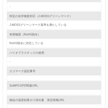
-
<L2> 環境配慮型製品・サービスの製造・販売状況を把握
し、具体的な販売目標や計画を立てている
特定の化学物質対応（J-MOSSグリーンマーク）
グリーン購入
J-MOSSグリーンマーク基準を満たしている
13.
有害物質（RoHS指令）
RoHS指令に対応している
<L1> グリーン購入の取り組み方針を有し、グリーン購入
を行っている
バイオプラスチックの使用
14.
-
<L2> 購入している製品・サービスの量と種類を把握し、
具体的な目標や計画を立てている
エコマーク認定番号
包装・物流
SuMPO EPD関連URL
非該当（包装・物流を必要とする業務を行っていない）
独自の温室効果ガス排出量 算定情報URL