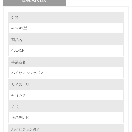
環境の取り組み
環境の取り組み
分類
40～49型
1.環境取り組み体制
商品名
レベル1
40E45N
1.
事業者名
環境方針を持っている
ハイセンスジャパン
2.
サイズ・型
環境対応の責任体制を定めている
40インチ
3.
方式
環境問題に関する従業員教育を行っている
液晶テレビ
4.
ハイビジョン対応