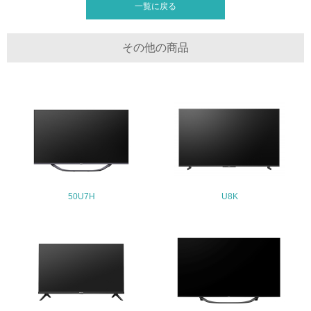
地域への貢献
一覧に戻る
22.
その他の商品
<L1> 周辺地域の環境保全活動を行い、自治体や地域団体
の活動に積極的に参加している
3.社会面の取り組み
23.
<L1> 「人権・労働等」に関する方針、規定等を持ってい
る
50U7H
U8K
24.
<L1> 「公正・適正な取引」に関する方針、規定等を持っ
ている
25.
<L1> 「情報セキュリティ」に関する方針、規定等を持っ
ている