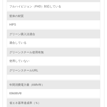
自社に関係する主要な環境法規制を把握し、順守している
フルハイビジョン（FHD）対応している
レベル2
筐体の材質
HIPS
5.
グリーン購入法適合
環境取り組み体制と成果を定期的に検証して次の活動に活
かしている
適合している
6.
グリーンスチール使用有無
従業員が環境方針に基づいて自分の業務の中で行うべき環
境対策を理解し、実践している
使用していない
グリーンスチールURL
7.
環境活動に関する規格やプログラムを導入している
年間消費電力量（kWh/年）
8.
69kWh/年
第三者認証を取得している
省エネ基準達成率（％）