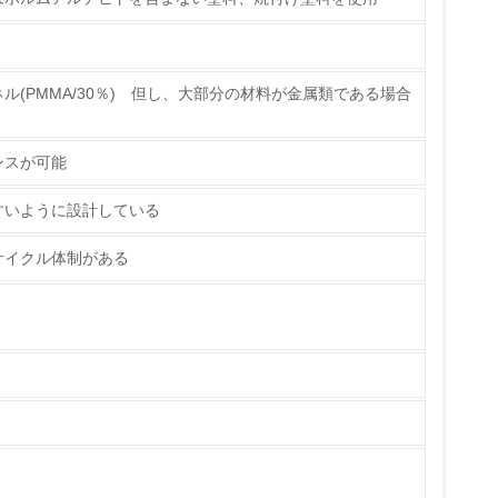
ス）の使用量削減の取り組みを行っている
標や計画を立てている
(PMMA/30％) 但し、大部分の材料が金属類である場合
製造・販売
ンスが可能
いる
すいように設計している
具体的な販売目標や計画を立てている
サイクル体制がある
ている
的な目標や計画を立てている