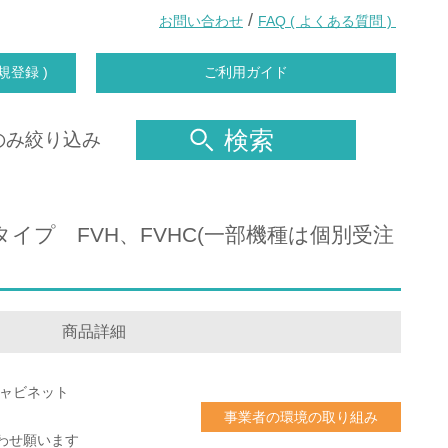
/
お問い合わせ
FAQ ( よくある質問 )
規登録 )
ご利用ガイド
検索
のみ絞り込み
イプ FVH、FVHC(一部機種は個別受注
商品詳細
キャビネット
事業者の環境の取り組み
わせ願います