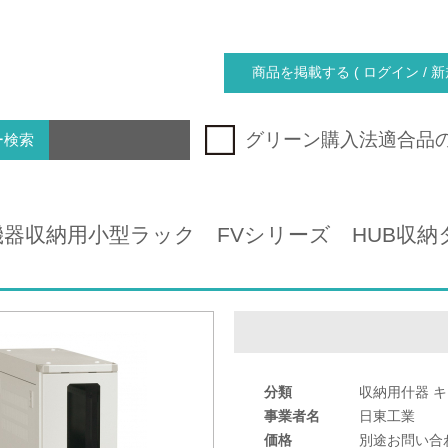
商品を掲載する ( ログイン / 新
グリーン購入法適合品
ー検索
器収納用小型ラック FVシリーズ HUB収納タ
分類
収納用什器 
事業者名
日東工業
価格
別途お問い合