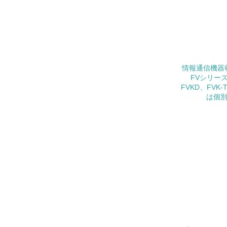
25.
4.
No.
情報通信機
FVシリーズ
26.
FVKD、FVK-
は個別
27.
28.
29.
5.
No.
30.