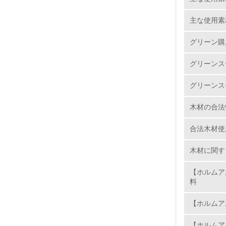
4.
使用済製
主な使用素
当社では
返品でも
グリーン購
5.
トルエ
グリーンス
環境に配
6.
グリーンス
まない粉
7.
木材の合法
合法木材使
8.
木材に関す
2.
【ホルムア
料
No.
【ホルムア
【ホルムア