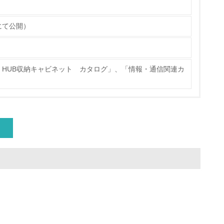
サイクル目標や計画を立てている
にて公開）
動＜植林、天然林保護、間伐＞、認証品の
HUB収納キャビネット カタログ」、「情報・通信関連カ
動に積極的に参加している
チェック