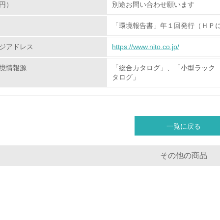
円）
別途お問い合わせ願います
<L2> 発生する廃棄物の量と種類を把握し、具体的な削減・リ
「環境報告書」年１回発行（ＨＰ
生物多様性保全
ジアドレス
https://www.nito.co.jp/
<L1> 「生物多様性保全」に関する取り組み（例：森林保全活
購入、原材料のトレーサビリティの確認等）を行っている
境情報源
「総合カタログ」、「小型ラック 
タログ」
地域への貢献
<L1> 周辺地域の環境保全活動を行い、自治体や地域団体の活
一覧に戻る
社会面の取り組み
その他の商品
チェック項目
<L1> 「人権・労働等」に関する方針、規定等を持っている
<L1> 「公正・適正な取引」に関する方針、規定等を持っている