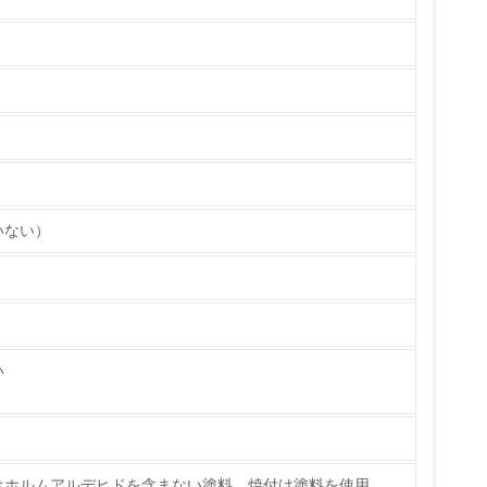
て
る際、分別リサイクルを行っています。(注：
います）
ている
組んでおり、 対象製品においては、溶剤を含
策を理解し、実践している
ています。
いない）
い
チェック
はホルムアルデヒドを含まない塗料、焼付け塗料を使用