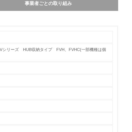
事業者ごとの取り組み
シリーズ HUB収納タイプ FVH、FVHC(一部機種は個
チェック
試験等の検証を行い、強度・耐久性の向上を図
ターサービスは全国の営業所にて対応しておりま
る環境主張）に基づいた環境配慮項目を定め、環
の観点から評価し、環境負荷の削減を積極的に推