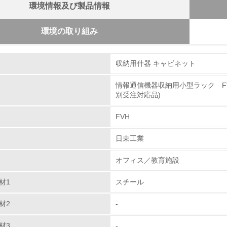
環境情報及び製品情報
環境の取り組み
組み
ンウッド法の登録事業者かどうか
収納用什器 キャビネット
者ではない
情報通信機器収納用小型ラック FV
環境取り組み体制
別受注対応品)
のための修理体制について
チェック項目
長期間に渡り製品を安心してご使用頂くために、1.耐震
FVH
部品交換が容易な構造を考慮した設計を行うと共に、アフ
レベル1
日東工業
、製品の保証期間は１年間とします。
オフィス／教育施設
環境方針を持っている
部品の再使用、リサイクル設計の内容
新製品の開発に当たりＩＳＯ１４０２１（自己宣言によ
材1
スチール
環境対応の責任体制を定めている
メント書により省資源、リサイクル、環境汚染、省エネ
材2
-
品開発を行っています。
環境問題に関する従業員教育を行っている
材3
-