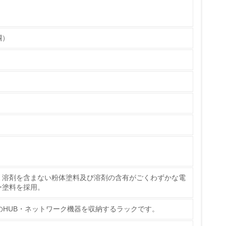
欄）
量削減の取り組みを行っている
な削減目標や計画を立てている
、溶剤を含まない粉体塗料及び溶剤の含有がごくわずかな電
ー塗料を採用。
を行っている
のHUB・ネットワーク機器を収納するラックです。