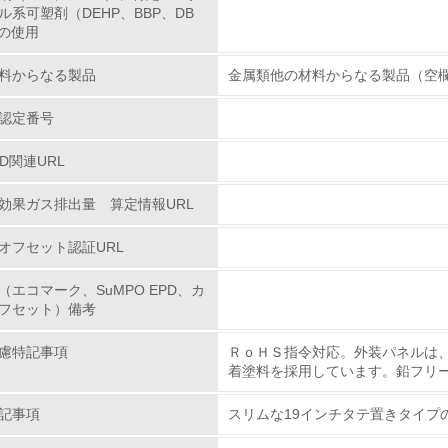
ル系可塑剤（DEHP、BBP、DB
非該当（包装・物流を必要とする業務を行っていない）
）の使用
<L1> 環境負荷ができるだけ小さい包装・梱包を行っている
料からなる製品
金属類他の材料からなる製品（空
<L2> 環境負荷ができるだけ小さい物流を行っている
認定番号
PD関連URL
化学物質
効果ガス排出量 算定情報URL
非該当（化学物質を使用していない）
オフセット認証URL
<L1> 化学物質の使用量及び外部（大気・水・土壌）への排出
（エコマーク、SuMPO EPD、カ
<L2> 化学物質の使用量及び外部への排出量を把握し、具体的
フセット）備考
慮特記事項
ＲｏＨＳ指令対応。外装パネルは
廃棄物
着塗料を採用しています。鉛フリ
<L1> 廃棄物の発生量の削減及びリサイクルの推進、適正処理
記事項
スリムな19インチタテ置きタイプ