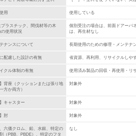
<L1> 資源（投入原料、水等）とエネルギー（電力、重油、ガ
使用
使用している
<L2> 資源とエネルギーの使用量の把握をし、具体的な削減目
生プラスチック、間伐材等の木
個別受注の場合は、前面ドアーパネル
)の使用状況
は、再生材なし
環境配慮型製品・サービスの
テナンスについて
長期使用のための修理・メンテナ
<L1> 環境配慮型製品・サービスの製造・販売を積極的に行って
に配慮した設計の有無
省資源、再利用、リサイクルしや
<L2> 環境配慮型製品・サービスの製造・販売状況を把握し、
イクル体制の有無
使用済み製品の回収・再使用・リ
グリーン購入
】背座（クッションまたは張り地
対象外
一方か両方）
<L1> グリーン購入の取り組み方針を有し、グリーン購入を行っ
】キャスター
対象外
<L2> 購入している製品・サービスの量と種類を把握し、具体
】肘
対象外
包装・物流
、六価クロム、鉛、水銀、特定の
なし
剤（PBB、PBDE）、特定のフタ