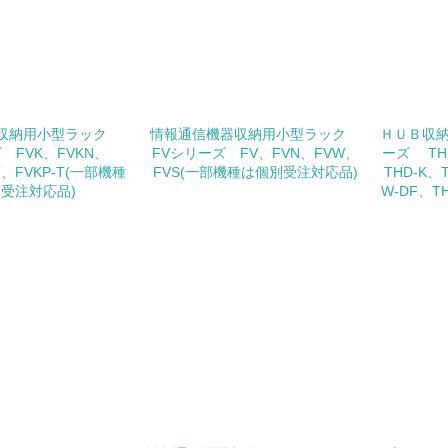
<L1> 「情報セキュリティ」に関する方針、規定等を持っている
環境面・社会面の情報公開他
チェック項目
器収納用小型ラック
情報通信機器収納用小型ラック
ＨＵＢ収納
 FVK、FVKN、
FVシリーズ FV、FVN、FVW、
ーズ THD
<L1> パンフレットやホームページ等で、自社の環境情報を積
T、FVKP-T(一部機種
FVS(一部機種は個別受注対応品)
THD-K、
受注対応品)
W-DF、T
<L1> パンフレットやホームページ等で、自社の社会的取り組
<L2>「２．環境への取り組み」に関する現状の数値や目標値を
<L2>「３．社会面の取り組み」に関する現状の数値や目標値を
サプライヤーへの取り組み
チェック項目