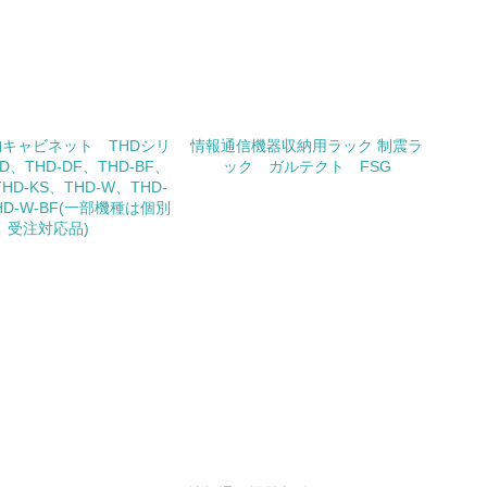
チェック
キャビネット THDシリ
情報通信機器収納用ラック 制震ラ
、THD-DF、THD-BF、
ック ガルテクト FSG
極的に公開・提供している
THD-KS、THD-W、THD-
HD-W-BF(一部機種は個別
受注対応品)
みを積極的に公開・提供している
公表している
公表している
チェック