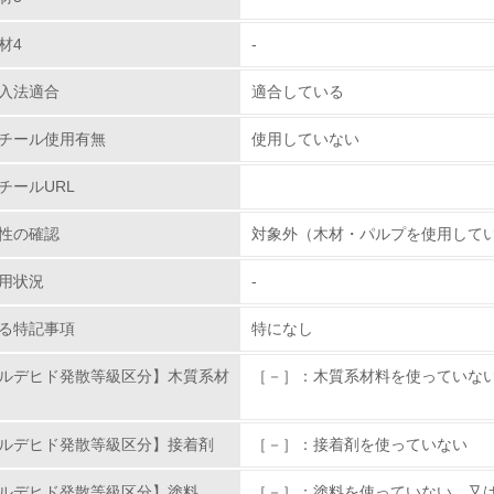
自社に関係する主要な環境法規制を把握し、順守している
品の回収、再使用、リサイクルの体制につい
材4
-
、ゼロエミッションの達成に伴い返品された製品を解体す
レベル2
一部、お引き受けできない場合がありますので御了承願
入法適合
適合している
環境取り組み体制と成果を定期的に検証して次の活動に活かし
ン、キシレンの不使用について
チール使用有無
使用していない
慮した新製品開発及び既存製品の環境負荷物質の削減に取
従業員が環境方針に基づいて自分の業務の中で行うべき環境対
チールURL
体塗料及び溶剤の含有がごくわずかな電着塗料を採用し
環境活動に関する規格やプログラムを導入している
性の確認
対象外（木材・パルプを使用して
→ 導入している規格名 ISO14001
用状況
-
第三者認証を取得している
る特記事項
特になし
環境への取り組み
ルデヒド発散等級区分】木質系材
［－］：木質系材料を使っていな
チェック項目
ルデヒド発散等級区分】接着剤
［－］：接着剤を使っていない
資源・エネルギー
ルデヒド発散等級区分】塗料
［－］：塗料を使っていない、又