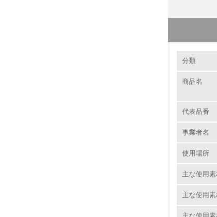
環境の取り
クリー
分類
登録事業
商品名
1.
長期使用
No.
お客様に
代表品番
り、2.
事業者名
す。なお
使用場所
1.
省資源、
当社は、
主な使用素
2.
境アセス
主な使用素
3.
進した製
主な使用素