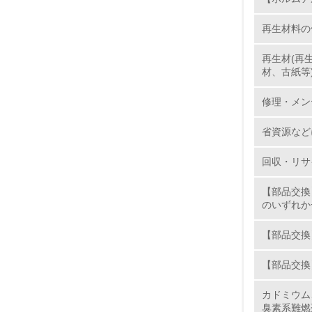
9.
再生材料の
10.
再生材(再
材、古紙等
修理・メン
11.
省資源など
12.
回収・リサ
【部品交換
のいずれか
13.
【部品交換
14.
【部品交換
カドミウム
臭素系難燃