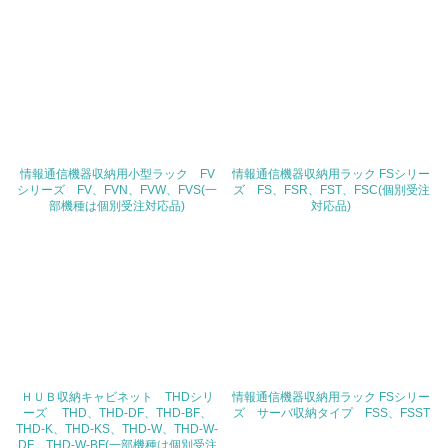
<L1> パンフレットやホームページ等で、自社の環境情報
を積極的に公開・提供している
27.
<L1> パンフレットやホームページ等で、自社の社会的取
り組みを積極的に公開・提供している
28.
情報通信機器収納用小型ラック FV
情報通信機器収納用ラック FSシリー
シリーズ FV、FVN、FVW、FVS(一
ズ FS、FSR、FST、FSC(個別受注
部機種は個別受注対応品)
対応品)
<L2>「２．環境への取り組み」に関する現状の数値や目標
値を公表している
29.
<L2>「３．社会面の取り組み」に関する現状の数値や目標
値を公表している
5.サプライヤーへの取り組み
ＨＵＢ収納キャビネット THDシリ
情報通信機器収納用ラック FSシリー
30.
ーズ THD、THD-DF、THD-BF、
ズ サーバ収納タイプ FSS、FSST
THD-K、THD-KS、THD-W、THD-W-
DF、THD-W-BF(一部機種は個別受注
<L2> サプライヤーに対して、環境面・社会面の取り組み