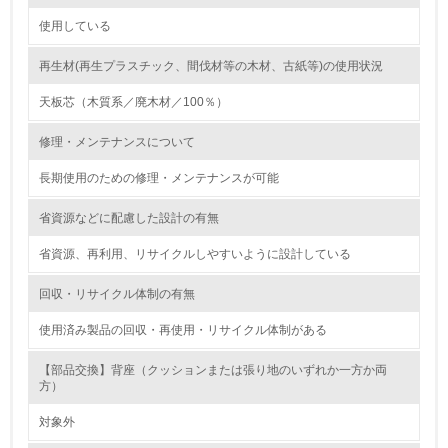
グリーン購入
使用している
13.
再生材(再生プラスチック、間伐材等の木材、古紙等)の使用状況
<L1> グリーン購入の取り組み方針を有し、グリーン購入
天板芯（木質系／廃木材／100％）
を行っている
修理・メンテナンスについて
14.
長期使用のための修理・メンテナンスが可能
<L2> 購入している製品・サービスの量と種類を把握し、
具体的な目標や計画を立てている
省資源などに配慮した設計の有無
包装・物流
省資源、再利用、リサイクルしやすいように設計している
回収・リサイクル体制の有無
非該当（包装・物流を必要とする業務を行っていない）
使用済み製品の回収・再使用・リサイクル体制がある
15.
【部品交換】背座（クッションまたは張り地のいずれか一方か両
方）
<L1> 環境負荷ができるだけ小さい包装・梱包を行ってい
る
対象外