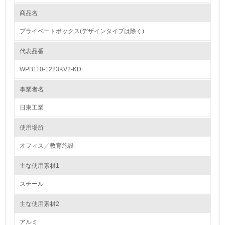
長期使用のための修理体制について
お客様に長期間に渡り製品を安心してご使用頂くために、1.耐震試験等の
商品名
レベル1
検証を行い、強度・耐久性の向上を図り、2.部品交換が容易な構造を考慮
した設計を行うと共に、アフターサービスは全国の営業所にて対応してお
プライベートボックス(デザインタイプは除く)
ります。なお、製品の保証期間は１年間とします。
1.
代表品番
省資源、部品の再使用、リサイクル設計の内容
環境方針を持っている
当社は、新製品の開発に当たりＩＳＯ１４０２１（自己宣言による環境主
WPB110-1223KV2-KD
張）に基づいた環境配慮項目を定め、環境アセスメント書により省資源、
2.
リサイクル、環境汚染、省エネの観点から評価し、環境負荷の削減を積極
事業者名
的に推進した製品開発を行っています。
環境対応の責任体制を定めている
日東工業
使用済製品の回収、再使用、リサイクルの体制について
3.
当社では、ゼロエミッションの達成に伴い返品された製品を解体する際、
使用場所
分別リサイクルを行っています。(注：返品でも一部、お引き受けできな
環境問題に関する従業員教育を行っている
い場合がありますので御了承願います）
オフィス／教育施設
4.
トルエン、キシレンの不使用について
主な使用素材1
環境に配慮した新製品開発及び既存製品の環境負荷物質の削減に取組んで
自社に関係する主要な環境法規制を把握し、順守している
おり、 対象製品においては、溶剤を含まない粉体塗料及び溶剤の含有が
スチール
ごくわずかな電着塗料を採用しています。
レベル2
主な使用素材2
アルミ
5.