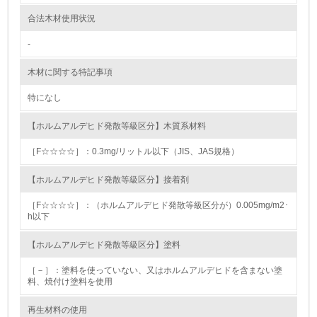
9.
合法木材使用状況
<L1> 資源（投入原料、水等）とエネルギー（電力、重
油、ガス）の使用量削減の取り組みを行っている
-
10.
木材に関する特記事項
特になし
<L2> 資源とエネルギーの使用量の把握をし、具体的な削
減目標や計画を立てている
【ホルムアルデヒド発散等級区分】木質系材料
環境配慮型製品・サービスの製造・販売
［F☆☆☆☆］：0.3mg/リットル以下（JIS、JAS規格）
11.
【ホルムアルデヒド発散等級区分】接着剤
<L1> 環境配慮型製品・サービスの製造・販売を積極的に
［F☆☆☆☆］：（ホルムアルデヒド発散等級区分が）0.005mg/m2･
行っている
h以下
【ホルムアルデヒド発散等級区分】塗料
12.
［－］：塗料を使っていない、又はホルムアルデヒドを含まない塗
<L2> 環境配慮型製品・サービスの製造・販売状況を把握
料、焼付け塗料を使用
し、具体的な販売目標や計画を立てている
再生材料の使用