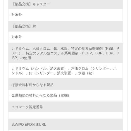
16.
【部品交換】キャスター
<L2> 環境負荷ができるだけ小さい物流を行っている
対象外
化学物質
【部品交換】肘
対象外
非該当（化学物質を使用していない）
カドミウム、六価クロム、鉛、水銀、特定の臭素系難燃剤（PBB、P
BDE）、特定のフタル酸エステル系可塑剤（DEHP、BBP、DBP、D
IBP）の使用
17.
カドミウム（ハンドル、消火装置）、六価クロム（シリンダー、ハ
<L1> 化学物質の使用量及び外部（大気・水・土壌）への
ンドル）、鉛（シリンダー、消火装置）、水銀（鍵）
排出量削減の取り組みを行っている
ほぼ金属材料からなる製品
18.
金属類他の材料からなる製品（空欄）
<L2> 化学物質の使用量及び外部への排出量を把握し、具
体的な削減目標や計画を立てている
エコマーク認定番号
廃棄物
SuMPO EPD関連URL
19.