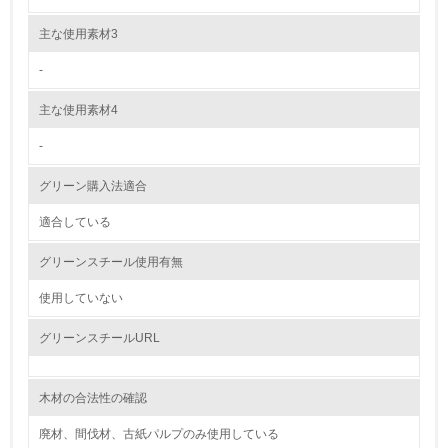
主な使用素材3
環境取り組み体制と成果を定期的に検証して次の活動に活
かしている
-
6.
主な使用素材4
従業員が環境方針に基づいて自分の業務の中で行うべき環
境対策を理解し、実践している
-
グリーン購入法適合
7.
適合している
環境活動に関する規格やプログラムを導入している
→ 導入している規格名 ISO14001
グリーンスチール使用有無
8.
使用していない
第三者認証を取得している
グリーンスチールURL
2.環境への取り組み
木材の合法性の確認
資源・エネルギー
廃材、間伐材、古紙パルプのみ使用している