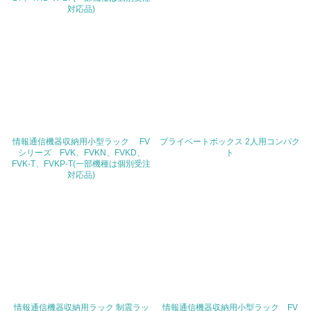
対応品)
に関する確認・調査を実施している
その他の環境への取り組みについての自由記載
その他の環境への取り組みにつきましては、「環境報告
書」をご参照ください。
事業者属性
情報通信機器収納用小型ラック FV
プライベートボックス 2人用コンパク
シリーズ FVK、FVKN、FVKD、
ト
FVK-T、FVKP-T(一部機種は個別受注
業種
対応品)
電気機器製造業
従業員数
2,216名
問合せ先
TEL
情報通信機器収納用ラック 制震ラッ
情報通信機器収納用小型ラック FV