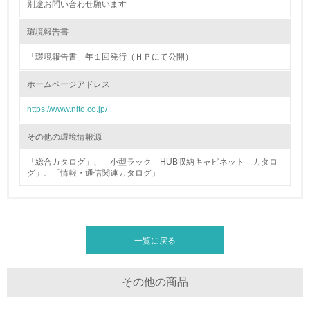
別途お問い合わせ願います
の活動に積極的に参加している
環境報告書
3.社会面の取り組み
「環境報告書」年１回発行（ＨＰにて公開）
23.
ホームページアドレス
<L1> 「人権・労働等」に関する方針、規定等を持ってい
る
https://www.nito.co.jp/
24.
その他の環境情報源
<L1> 「公正・適正な取引」に関する方針、規定等を持っ
「総合カタログ」、「小型ラック HUB収納キャビネット カタロ
ている
グ」、「情報・通信関連カタログ」
25.
<L1> 「情報セキュリティ」に関する方針、規定等を持っ
ている
一覧に戻る
4.環境面・社会面の情報公開他
その他の商品
26.