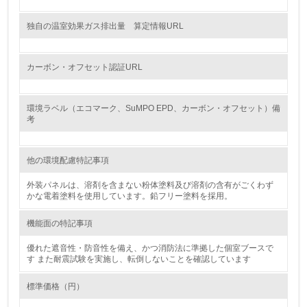
<L1> 廃棄物の発生量の削減及びリサイクルの推進、適正
独自の温室効果ガス排出量 算定情報URL
処理を行っている
20.
カーボン・オフセット認証URL
<L2> 発生する廃棄物の量と種類を把握し、具体的な削
減・リサイクル目標や計画を立てている
環境ラベル（エコマーク、SuMPO EPD、カーボン・オフセット）備
考
生物多様性保全
他の環境配慮特記事項
21.
外装パネルは、溶剤を含まない粉体塗料及び溶剤の含有がごくわず
<L1> 「生物多様性保全」に関する取り組み（例：森林保
かな電着塗料を使用しています。鉛フリー塗料を採用。
全活動＜植林、天然林保護、間伐＞、認証品の購入、原材
料のトレーサビリティの確認等）を行っている
機能面の特記事項
地域への貢献
優れた遮音性・防音性を備え、かつ消防法に準拠した個室ブースで
す また耐震試験を実施し、転倒しないことを確認しています
22.
標準価格（円）
<L1> 周辺地域の環境保全活動を行い、自治体や地域団体