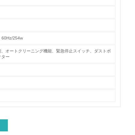
いる
具体的な販売目標や計画を立てている
0Hz/254w
ている
能、オートクリーニング機能、緊急停止スイッチ、ダストボ
クター
的な目標や計画を立てている