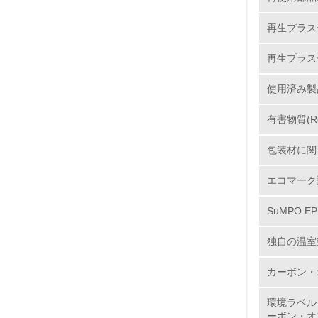
6.
再生プラス
7.
再生プラス
8.
使用済み製
2.
有害物質(R
包装材に関
No.
エコマーク
SuMPO E
9.
独自の温室
10.
カーボン・
環境ラベル
ーボン・オ