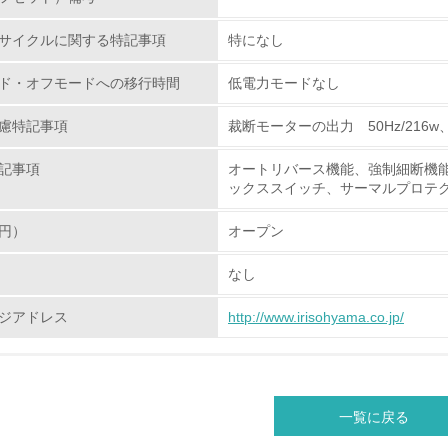
<L1> 環境配慮型製品・サービスの製造・販売を積極的に行って
サイクルに関する特記事項
特になし
<L2> 環境配慮型製品・サービスの製造・販売状況を把握し、
ド・オフモードへの移行時間
低電力モードなし
グリーン購入
慮特記事項
裁断モーターの出力 50Hz/216w、6
<L1> グリーン購入の取り組み方針を有し、グリーン購入を行っ
記事項
オートリバース機能、強制細断機
ックススイッチ、サーマルプロテ
<L2> 購入している製品・サービスの量と種類を把握し、具体
円）
オープン
包装・物流
なし
ジアドレス
非該当（包装・物流を必要とする業務を行っていない）
http://www.irisohyama.co.jp/
<L1> 環境負荷ができるだけ小さい包装・梱包を行っている
<L2> 環境負荷ができるだけ小さい物流を行っている
一覧に戻る