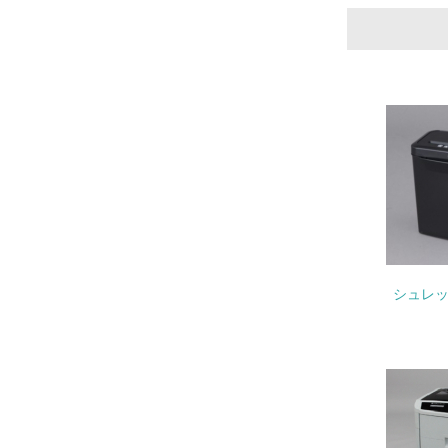
17.
18.
19.
シュレッ
20.
21.