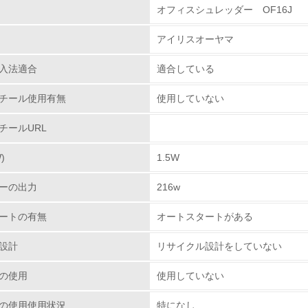
オフィスシュレッダー OF16J
環境取り組み体制
アイリスオーヤマ
チェック項目
入法適合
適合している
レベル1
チール使用有無
使用していない
環境方針を持っている
チールURL
環境対応の責任体制を定めている
)
1.5W
環境問題に関する従業員教育を行っている
ーの出力
216w
自社に関係する主要な環境法規制を把握し、順守している
ートの有無
オートスタートがある
レベル2
設計
リサイクル設計をしていない
の使用
使用していない
環境取り組み体制と成果を定期的に検証して次の活動に活かし
の使用使用状況
特になし