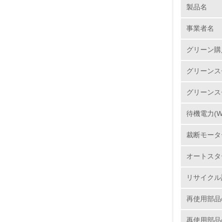
製品名
1.
事業者名
No.
グリーン購
グリーンス
1.
グリーンス
2.
待機電力(W
3.
裁断モータ
4.
オートスタ
リサイクル
再使用部品
5.
再使用部品