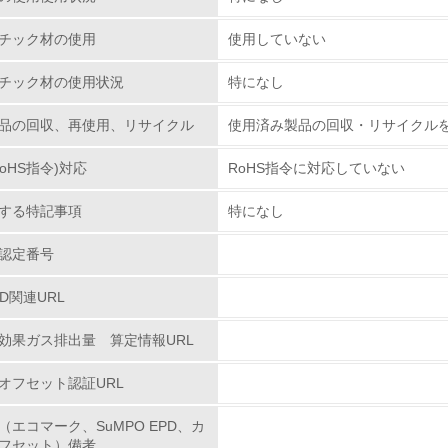
従業員が環境方針に基づいて自分の業務の中で行うべき環境対
チック材の使用
使用していない
環境活動に関する規格やプログラムを導入している
→ 導入している規格名 ISO14001
チック材の使用状況
特になし
第三者認証を取得している
品の回収、再使用、リサイクル
使用済み製品の回収・リサイクル
環境への取り組み
oHS指令)対応
RoHS指令に対応していない
する特記事項
特になし
チェック項目
認定番号
資源・エネルギー
PD関連URL
<L1> 資源（投入原料、水等）とエネルギー（電力、重油、ガ
効果ガス排出量 算定情報URL
<L2> 資源とエネルギーの使用量の把握をし、具体的な削減目
オフセット認証URL
環境配慮型製品・サービスの
（エコマーク、SuMPO EPD、カ
フセット）備考