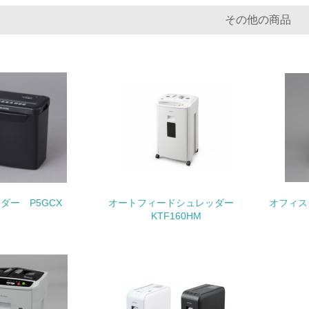
化学物質
その他の商品
非該当（化学物質を使用していない）
<L1> 化学物質の使用量及び外部（大気・水・土壌）への排出
<L2> 化学物質の使用量及び外部への排出量を把握し、具体的
廃棄物
<L1> 廃棄物の発生量の削減及びリサイクルの推進、適正処理
ダー P5GCX
オートフィードシュレッダー
オフィス
<L2> 発生する廃棄物の量と種類を把握し、具体的な削減・リ
KTF160HM
生物多様性保全
<L1> 「生物多様性保全」に関する取り組み（例：森林保全活
購入、原材料のトレーサビリティの確認等）を行っている