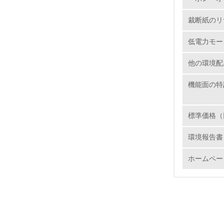
11.
裁断紙のリ
12.
低電力モー
他の環境配
13.
機能面の特
14.
標準価格（
環境報告書
ホームペー
15.
16.