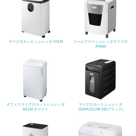
19.
<L1> 廃棄物の発生量の削減及びリサイクルの推進、適正
処理を行っている
20.
マイクロカットシュレッダ A31M
ジャムフリーシュレッダマイクロ
<L2> 発生する廃棄物の量と種類を把握し、具体的な削
JFM60
減・リサイクル目標や計画を立てている
生物多様性保全
21.
<L1> 「生物多様性保全」に関する取り組み（例：森林保
全活動＜植林、天然林保護、間伐＞、認証品の購入、原材
料のトレーサビリティの確認等）を行っている
オフィスマイクロカットシュレッダ
マイクロカットシュレッダ
M11M ホワイト
GSHA3312M-2B(ブラック)
地域への貢献
22.