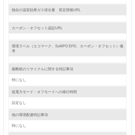
グリーン購入
独自の温室効果ガス排出量 算定情報URL
13.
カーボン・オフセット認証URL
<L1> グリーン購入の取り組み方針を有し、グリーン購入
を行っている
環境ラベル（エコマーク、SuMPO EPD、カーボン・オフセット）備
14.
考
<L2> 購入している製品・サービスの量と種類を把握し、
具体的な目標や計画を立てている
裁断紙のリサイクルに関する特記事項
包装・物流
特になし
低電力モード・オフモードへの移行時間
非該当（包装・物流を必要とする業務を行っていない）
設定なし
15.
他の環境配慮特記事項
<L1> 環境負荷ができるだけ小さい包装・梱包を行ってい
特になし
る