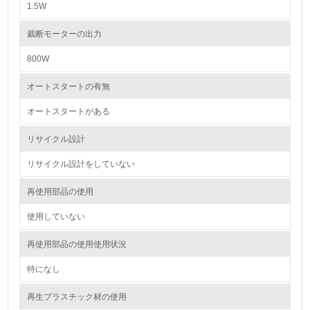
1.5W
5.
裁断モーターの出力
環境取り組み体制と成果を定期的に検証して次の活動に活
かしている
800W
6.
オートスタートの有無
従業員が環境方針に基づいて自分の業務の中で行うべき環
オートスタートがある
境対策を理解し、実践している
リサイクル設計
7.
リサイクル設計をしていない
環境活動に関する規格やプログラムを導入している
再使用部品の使用
8.
使用していない
第三者認証を取得している
再使用部品の使用使用状況
2.環境への取り組み
特になし
資源・エネルギー
再生プラスチック材の使用