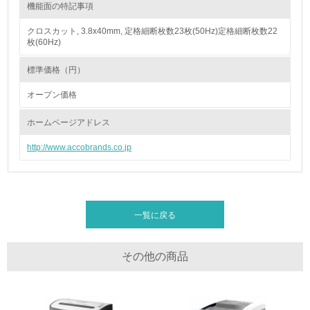
機能面の特記事項
16.
クロスカット, 3.8x40mm, 定格細断枚数23枚(50Hz)定格細断枚数22
<L2> 環境負荷ができるだけ小さい物流を行っている
枚(60Hz)
標準価格（円）
化学物質
オープン価格
非該当（化学物質を使用していない）
ホームページアドレス
http://www.accobrands.co.jp
17.
<L1> 化学物質の使用量及び外部（大気・水・土壌）への
排出量削減の取り組みを行っている
18.
一覧に戻る
<L2> 化学物質の使用量及び外部への排出量を把握し、具
体的な削減目標や計画を立てている
その他の商品
廃棄物