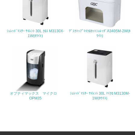
<L1> 周辺地域の環境保全活動を行い、自治体や地域団体
の活動に積極的に参加している
3.社会面の取り組み
ｼｭﾚｯﾄﾞﾏｽﾀｰ ｻｲﾚﾝﾄ 30L ｸﾛｽ M3130X-
ﾃﾞｽｸﾄｯﾌﾟﾏｲｸﾛｶｯﾄｼｭﾚｯﾀﾞA3405M-2W(ﾎ
23.
1W(ﾎﾜｲﾄ)
ﾜｲﾄ)
<L1> 「人権・労働等」に関する方針、規定等を持ってい
る
24.
<L1> 「公正・適正な取引」に関する方針、規定等を持っ
ている
25.
オプティマックス マイクロ
ｼｭﾚｯﾄﾞﾏｽﾀｰ ｻｲﾚﾝﾄ 30L ﾏｲｸﾛ M3130M-
OPM35
1W(ﾎﾜｲﾄ)
<L1> 「情報セキュリティ」に関する方針、規定等を持っ
ている
4.環境面・社会面の情報公開他
26.