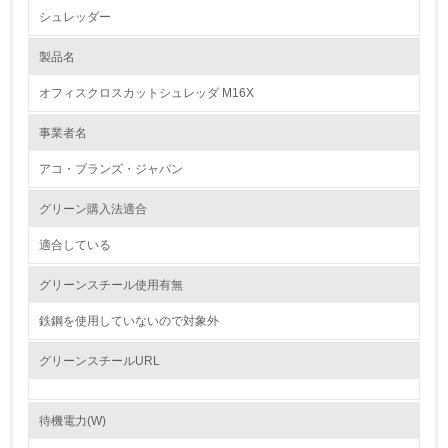
シュレッダー
1.環境取り組み体制
製品名
レベル1
オフィスクロスカットシュレッダ M16X
1.
事業者名
環境方針を持っている
アコ・ブランズ・ジャパン
2.
グリーン購入法適合
環境対応の責任体制を定めている
適合している
3.
グリーンスチール使用有無
環境問題に関する従業員教育を行っている
鉄鋼を使用していないので対象外
4.
グリーンスチールURL
自社に関係する主要な環境法規制を把握し、順守している
待機電力(W)
レベル2