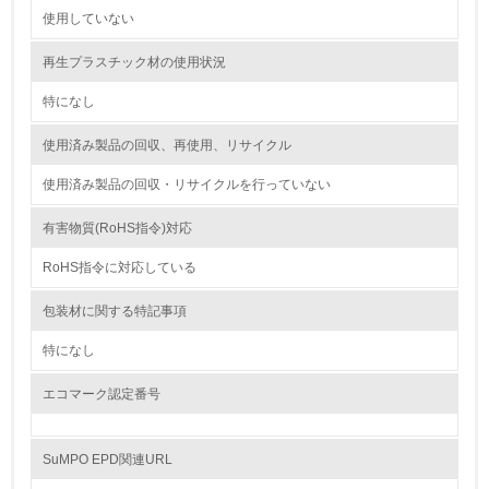
使用していない
9.
再生プラスチック材の使用状況
<L1> 資源（投入原料、水等）とエネルギー（電力、重
油、ガス）の使用量削減の取り組みを行っている
特になし
10.
使用済み製品の回収、再使用、リサイクル
<L2> 資源とエネルギーの使用量の把握をし、具体的な削
使用済み製品の回収・リサイクルを行っていない
減目標や計画を立てている
有害物質(RoHS指令)対応
環境配慮型製品・サービスの製造・販売
RoHS指令に対応している
11.
包装材に関する特記事項
<L1> 環境配慮型製品・サービスの製造・販売を積極的に
行っている
特になし
エコマーク認定番号
12.
<L2> 環境配慮型製品・サービスの製造・販売状況を把握
し、具体的な販売目標や計画を立てている
SuMPO EPD関連URL