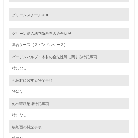
レベル2
グリーンスチールURL
5.
グリーン購入法判断基準の適合状況
環境取り組み体制と成果を定期的に検証して次の活動に活
かしている
集合ケース（スピンドルケース）
6.
バージンパルプ・木材の合法性等に関する特記事項
従業員が環境方針に基づいて自分の業務の中で行うべき環
特になし
境対策を理解し、実践している
包装材に関する特記事項
7.
特になし
環境活動に関する規格やプログラムを導入している
→ 導入している規格名
他の環境配慮特記事項
8.
特になし
第三者認証を取得している
機能面の特記事項