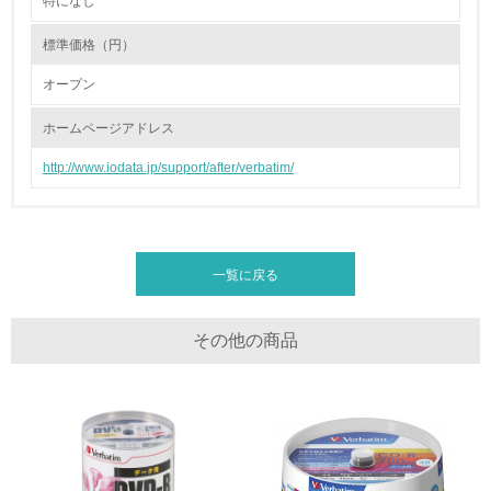
特になし
2.環境への取り組み
標準価格（円）
資源・エネルギー
オープン
9.
ホームページアドレス
<L1> 資源（投入原料、水等）とエネルギー（電力、重
油、ガス）の使用量削減の取り組みを行っている
http://www.iodata.jp/support/after/verbatim/
10.
<L2> 資源とエネルギーの使用量の把握をし、具体的な削
減目標や計画を立てている
一覧に戻る
環境配慮型製品・サービスの製造・販売
その他の商品
11.
<L1> 環境配慮型製品・サービスの製造・販売を積極的に
行っている
12.