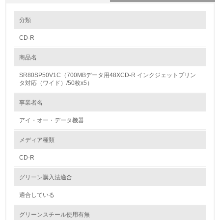
環境の取り組み
分類
CD-R
1.環境取り組み体制
商品名
レベル1
SR80SP50V1C（700MBデータ用48XCD-R インクジェットプリン
1.
タ対応（ワイド）/50枚x5）
環境方針を持っている
事業者名
アイ・オー・データ機器
2.
環境対応の責任体制を定めている
メディア種類
CD-R
3.
グリーン購入法適合
環境問題に関する従業員教育を行っている
適合している
4.
グリーンスチール使用有無
自社に関係する主要な環境法規制を把握し、順守している