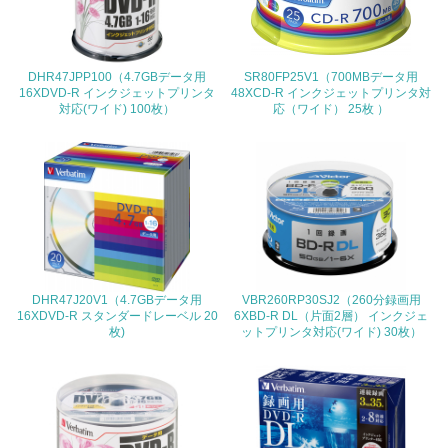
<L2> 環境配慮型製品・サービスの製造・販売状況を把握
し、具体的な販売目標や計画を立てている
DHR47JPP100（4.7GBデータ用
SR80FP25V1（700MBデータ用
グリーン購入
16XDVD-R インクジェットプリンタ
48XCD-R インクジェットプリンタ対
対応(ワイド) 100枚）
応（ワイド） 25枚 ）
13.
<L1> グリーン購入の取り組み方針を有し、グリーン購入
を行っている
14.
<L2> 購入している製品・サービスの量と種類を把握し、
具体的な目標や計画を立てている
DHR47J20V1（4.7GBデータ用
VBR260RP30SJ2（260分録画用
16XDVD-R スタンダードレーベル 20
6XBD-R DL（片面2層） インクジェ
枚)
ットプリンタ対応(ワイド) 30枚）
包装・物流
非該当（包装・物流を必要とする業務を行っていない）
15.