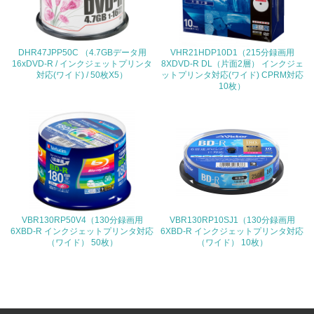
<L1> 環境負荷ができるだけ小さい包装・梱包を行ってい
る
DHR47JPP50C （4.7GBデータ用
VHR21HDP10D1（215分録画用
16xDVD-R / インクジェットプリンタ
8XDVD-R DL（片面2層） インクジェ
16.
対応(ワイド) / 50枚X5）
ットプリンタ対応(ワイド) CPRM対応
10枚）
<L2> 環境負荷ができるだけ小さい物流を行っている
化学物質
非該当（化学物質を使用していない）
17.
VBR130RP50V4（130分録画用
VBR130RP10SJ1（130分録画用
<L1> 化学物質の使用量及び外部（大気・水・土壌）への
6XBD-R インクジェットプリンタ対応
6XBD-R インクジェットプリンタ対応
排出量削減の取り組みを行っている
（ワイド） 50枚）
（ワイド） 10枚）
18.
<L2> 化学物質の使用量及び外部への排出量を把握し、具
体的な削減目標や計画を立てている