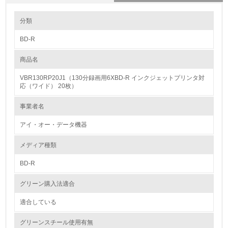
環境の取り組み
分類
BD-R
1.環境取り組み体制
商品名
レベル1
VBR130RP20J1（130分録画用6XBD-R インクジェットプリンタ対
1.
応（ワイド） 20枚）
環境方針を持っている
事業者名
アイ・オー・データ機器
2.
環境対応の責任体制を定めている
メディア種類
BD-R
3.
グリーン購入法適合
環境問題に関する従業員教育を行っている
適合している
4.
グリーンスチール使用有無
自社に関係する主要な環境法規制を把握し、順守している