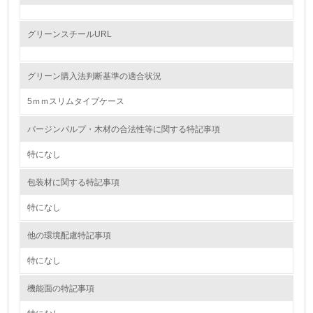
レベル2
グリーンスチールURL
5.
グリーン購入法判断基準の適合状況
環境取り組み体制と成果を定期的に検証して次の活動に活
かしている
5ｍｍスリムタイプケース
6.
バージンパルプ・木材の合法性等に関する特記事項
従業員が環境方針に基づいて自分の業務の中で行うべき環
特になし
境対策を理解し、実践している
包装材に関する特記事項
7.
特になし
環境活動に関する規格やプログラムを導入している
→ 導入している規格名
他の環境配慮特記事項
8.
特になし
第三者認証を取得している
機能面の特記事項