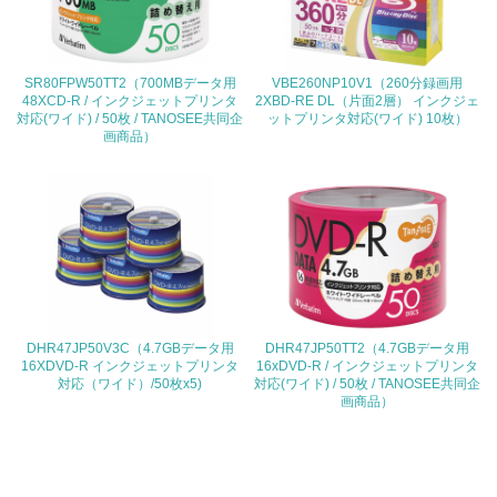
<L1> 環境負荷ができるだけ小さい包装・梱包を行ってい
る
SR80FPW50TT2（700MBデータ用
VBE260NP10V1（260分録画用
48XCD-R / インクジェットプリンタ
2XBD-RE DL（片面2層） インクジェ
16.
対応(ワイド) / 50枚 / TANOSEE共同企
ットプリンタ対応(ワイド) 10枚）
画商品）
<L2> 環境負荷ができるだけ小さい物流を行っている
化学物質
非該当（化学物質を使用していない）
17.
DHR47JP50V3C（4.7GBデータ用
DHR47JP50TT2（4.7GBデータ用
<L1> 化学物質の使用量及び外部（大気・水・土壌）への
16XDVD-R インクジェットプリンタ
16xDVD-R / インクジェットプリンタ
排出量削減の取り組みを行っている
対応（ワイド）/50枚x5)
対応(ワイド) / 50枚 / TANOSEE共同企
画商品）
18.
<L2> 化学物質の使用量及び外部への排出量を把握し、具
体的な削減目標や計画を立てている