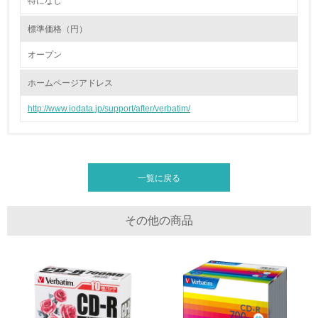
特になし
2.環境への取り組み
標準価格（円）
資源・エネルギー
オープン
9.
ホームページアドレス
<L1> 資源（投入原料、水等）とエネルギー（電力、重
油、ガス）の使用量削減の取り組みを行っている
http://www.iodata.jp/support/after/verbatim/
10.
<L2> 資源とエネルギーの使用量の把握をし、具体的な削
減目標や計画を立てている
一覧に戻る
環境配慮型製品・サービスの製造・販売
その他の商品
11.
<L1> 環境配慮型製品・サービスの製造・販売を積極的に
行っている
12.