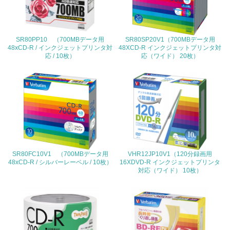
<L2> 環境配慮型製品・サービスの製造・販売状況を把握
し、具体的な販売目標や計画を立てている
SR80PP10 （700MBデータ用
SR80SP20V1（700MBデータ用
グリーン購入
48xCD-R / インクジェットプリンタ対
48XCD-R インクジェットプリンタ対
応 / 10枚）
応（ワイド） 20枚）
13.
<L1> グリーン購入の取り組み方針を有し、グリーン購入
を行っている
14.
<L2> 購入している製品・サービスの量と種類を把握し、
具体的な目標や計画を立てている
SR80FC10V1 （700MBデータ用
VHR12JP10V1（120分録画用
48xCD-R / シルバーレーベル / 10枚）
16XDVD-R インクジェットプリンタ
対応（ワイド） 10枚）
包装・物流
非該当（包装・物流を必要とする業務を行っていない）
15.