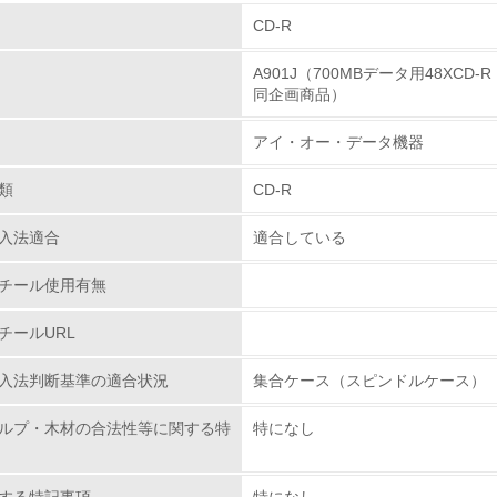
組み
CD-R
A901J（700MBデータ用48XCD
環境取り組み体制
同企画商品）
チェック項目
アイ・オー・データ機器
レベル1
類
CD-R
入法適合
適合している
環境方針を持っている
チール使用有無
環境対応の責任体制を定めている
チールURL
環境問題に関する従業員教育を行っている
入法判断基準の適合状況
集合ケース（スピンドルケース）
自社に関係する主要な環境法規制を把握し、順守している
ルプ・木材の合法性等に関する特
特になし
レベル2