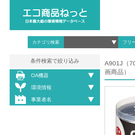
カテゴリ検索
フリ
条件検索で絞り込み
A901J（
画商品）
OA機器
環境情報
事業者名