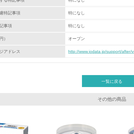
する特記事項
特になし
環境取り組み体制と成果を定期的に検証して次の活動に活かし
慮特記事項
特になし
従業員が環境方針に基づいて自分の業務の中で行うべき環境対
記事項
特になし
環境活動に関する規格やプログラムを導入している
→ 導入している規格名
円）
オープン
第三者認証を取得している
ジアドレス
http://www.iodata.jp/support/after/
環境への取り組み
チェック項目
一覧に戻る
資源・エネルギー
その他の商品
<L1> 資源（投入原料、水等）とエネルギー（電力、重油、ガ
<L2> 資源とエネルギーの使用量の把握をし、具体的な削減目