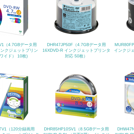
環境配慮型製品・サービスの
<L1> 環境配慮型製品・サービスの製造・販売を積極的に行って
<L2> 環境配慮型製品・サービスの製造・販売状況を把握し、
0V1（4.7GBデータ用
DHR47JP50F（4.7GBデータ用
MUR80F
グリーン購入
W インクジェットプリン
16XDVD-R インクジェットプリンタ
インクジ
ワイド） 10枚)
対応 50枚）
<L1> グリーン購入の取り組み方針を有し、グリーン購入を行っ
<L2> 購入している製品・サービスの量と種類を把握し、具体
包装・物流
非該当（包装・物流を必要とする業務を行っていない）
<L1> 環境負荷ができるだけ小さい包装・梱包を行っている
0TV1（120分録画用
DHR85HP10SV1（8.5GBデータ用
DHW47