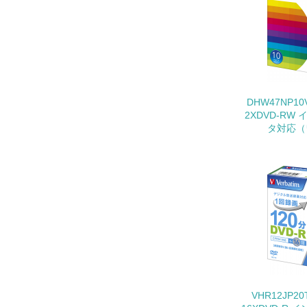
11.
12.
DHW47NP1
2XDVD-R
タ対応（
13.
14.
15.
VHR12JP2