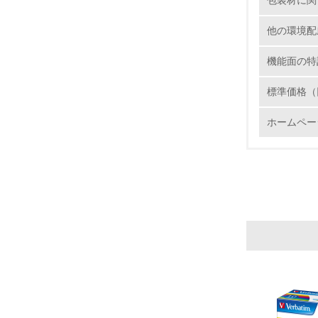
包装材に関
5.
他の環境配
6.
機能面の特
7.
標準価格（
8.
ホームペー
2.
No.
9.
10.