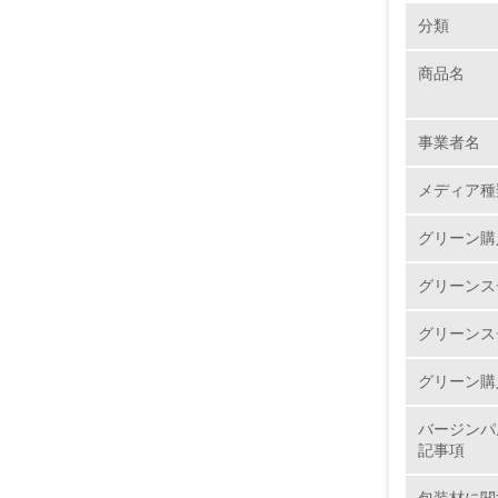
環境の取り
分類
商品名
1.
No.
事業者名
メディア種
グリーン購
1.
グリーンス
2.
グリーンス
3.
グリーン購
4.
バージンパ
記事項