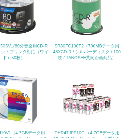
製造・販売
いる
具体的な販売目標や計画を立てている
P50SV1(80分音楽用CD-R
SR80FC100T2（700MBデータ用
ェットプリンタ対応（ワイ
48XCD-R / シルバーディスク / 100
ド）50枚）
枚 / TANOSEE共同企画商品）
ている
的な目標や計画を立てている
N10V1（4.7GBデータ用
DHR47JPP10C （4.7GBデータ用