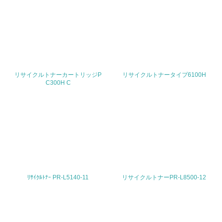
<L1> 環境負荷ができるだけ小さい包装・梱包を行ってい
る
16.
<L2> 環境負荷ができるだけ小さい物流を行っている
リサイクルトナーカートリッジP
リサイクルトナータイプ6100H
化学物質
C300H C
非該当（化学物質を使用していない）
17.
<L1> 化学物質の使用量及び外部（大気・水・土壌）への
排出量削減の取り組みを行っている
ﾘｻｲｸﾙﾄﾅｰ PR-L5140-11
リサイクルトナーPR-L8500-12
18.
<L2> 化学物質の使用量及び外部への排出量を把握し、具
体的な削減目標や計画を立てている