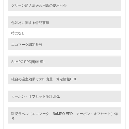
グリーン購入法適合用紙の使用可否
資源・エネルギー
9.
包装材に関する特記事項
<L1> 資源（投入原料、水等）とエネルギー（電力、重
特になし
油、ガス）の使用量削減の取り組みを行っている
エコマーク認定番号
10.
<L2> 資源とエネルギーの使用量の把握をし、具体的な削
SuMPO EPD関連URL
減目標や計画を立てている
環境配慮型製品・サービスの製造・販売
独自の温室効果ガス排出量 算定情報URL
11.
カーボン・オフセット認証URL
<L1> 環境配慮型製品・サービスの製造・販売を積極的に
行っている
環境ラベル（エコマーク、SuMPO EPD、カーボン・オフセット）備
考
12.