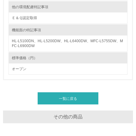
<L2> 環境配慮型製品・サービスの製造・販売状況を把握
し、具体的な販売目標や計画を立てている
他の環境配慮特記事項
Ｅ＆Ｑ認定取得
グリーン購入
機能面の特記事項
13.
HL-L5100DN、HL-L5200DW、HL-L6400DW、MFC-L5755DW、M
FC-L6900DW
<L1> グリーン購入の取り組み方針を有し、グリーン購入
を行っている
標準価格（円）
14.
オープン
<L2> 購入している製品・サービスの量と種類を把握し、
具体的な目標や計画を立てている
包装・物流
一覧に戻る
その他の商品
非該当（包装・物流を必要とする業務を行っていない）
15.