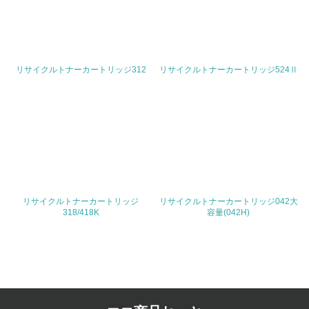
廃棄物
19.
リサイクルトナーカートリッジ312
リサイクルトナーカートリッジ524Ⅱ
<L1> 廃棄物の発生量の削減及びリサイクルの推進、適正
処理を行っている
20.
<L2> 発生する廃棄物の量と種類を把握し、具体的な削
減・リサイクル目標や計画を立てている
生物多様性保全
リサイクルトナーカートリッジ
リサイクルトナーカートリッジ042大
318/418K
容量(042H)
21.
<L1> 「生物多様性保全」に関する取り組み（例：森林保
全活動＜植林、天然林保護、間伐＞、認証品の購入、原材
料のトレーサビリティの確認等）を行っている
地域への貢献