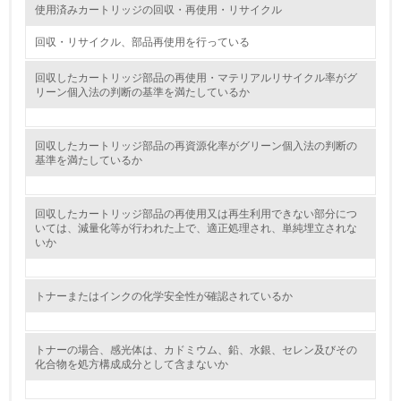
使用済みカートリッジの回収・再使用・リサイクル
レベル2
回収・リサイクル、部品再使用を行っている
5.
回収したカートリッジ部品の再使用・マテリアルリサイクル率がグ
リーン個入法の判断の基準を満たしているか
環境取り組み体制と成果を定期的に検証して次の活動に活
かしている
回収したカートリッジ部品の再資源化率がグリーン個入法の判断の
6.
基準を満たしているか
従業員が環境方針に基づいて自分の業務の中で行うべき環
境対策を理解し、実践している
回収したカートリッジ部品の再使用又は再生利用できない部分につ
いては、減量化等が行われた上で、適正処理され、単純埋立されな
いか
7.
環境活動に関する規格やプログラムを導入している
トナーまたはインクの化学安全性が確認されているか
8.
第三者認証を取得している
トナーの場合、感光体は、カドミウム、鉛、水銀、セレン及びその
化合物を処方構成成分として含まないか
2.環境への取り組み