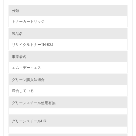
環境の取り組み
分類
トナーカートリッジ
1.環境取り組み体制
製品名
レベル1
リサイクルトナーTN-62J
1.
事業者名
環境方針を持っている
エム・デー・エス
2.
グリーン購入法適合
環境対応の責任体制を定めている
適合している
3.
グリーンスチール使用有無
環境問題に関する従業員教育を行っている
4.
グリーンスチールURL
自社に関係する主要な環境法規制を把握し、順守している