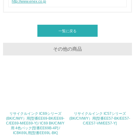
http://www.enex.co.jp
<L1> 環境負荷ができるだけ小さい包装・梱包を行ってい
る
16.
一覧に戻る
<L2> 環境負荷ができるだけ小さい物流を行っている
その他の商品
化学物質
非該当（化学物質を使用していない）
17.
<L1> 化学物質の使用量及び外部（大気・水・土壌）への
排出量削減の取り組みを行っている
リサイクルインク IC69シリーズ
リサイクルインク IC57シリーズ
18.
(BK/C/M/Y）用[型番EE69-BK/EE69-
(BK/C/VM/Y）用[型番EE57-BK/EE57-
C/EE69-M/EE69-Y] / IC69 BK/C/M/Y
C/EE57-VM/EE57-Y]
<L2> 化学物質の使用量及び外部への排出量を把握し、具
用 4色パック[型番EE69B-4P] /
体的な削減目標や計画を立てている
ICBK69L用[型番EE69L-BK]