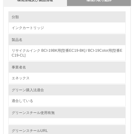
環境情報及び製品情報
環境の取り組み
環境の取り組み
分類
インクカートリッジ
1.環境取り組み体制
製品名
レベル1
リサイクルインク BCI-19BK用[型番EC19-BK] / BCI-19Color用[型番E
1.
C19-CL]
環境方針を持っている
事業者名
エネックス
2.
環境対応の責任体制を定めている
グリーン購入法適合
適合している
3.
グリーンスチール使用有無
環境問題に関する従業員教育を行っている
4.
グリーンスチールURL