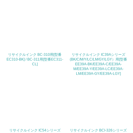
廃棄物
19.
<L1> 廃棄物の発生量の削減及びリサイクルの推進、適正
処理を行っている
20.
リサイクルインク BC-310用[型番
リサイクルインク IC39Aシリーズ
EC310-BK] / BC-311用[型番EC311-
(BK/C/M/Y/LC/LM/GY/LGY）用[型番
CL]
EE39A-BK/EE39A-C/EE39A-
<L2> 発生する廃棄物の量と種類を把握し、具体的な削
M/EE39A-Y/EE39A-LC/EE39A-
減・リサイクル目標や計画を立てている
LM/EE39A-GY/EE39A-LGY]
生物多様性保全
21.
<L1> 「生物多様性保全」に関する取り組み（例：森林保
全活動＜植林、天然林保護、間伐＞、認証品の購入、原材
料のトレーサビリティの確認等）を行っている
リサイクルインク IC54シリーズ
リサイクルインク BCI-326シリーズ