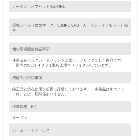
カーボン・オフセット認証URL
<L2> 環境配慮型製品・サービスの製造・販売状況を把握
し、具体的な販売目標や計画を立てている
環境ラベル（エコマーク、SuMPO EPD、カーボン・オフセット）備
グリーン購入
考
13.
他の環境配慮特記事項
<L1> グリーン購入の取り組み方針を有し、グリーン購入
使用済みインクカートリッジを回収し、リサイクルした商品です。
を行っている
国内のISO１４００１取得工場でリサイクルしています。
14.
機能面の特記事項
<L2> 購入している製品・サービスの量と種類を把握し、
純正品と混在使用を前提に評価しております。 本製品はキヤノン
具体的な目標や計画を立てている
（株）とは一切関係ありません。
包装・物流
標準価格（円）
オープン
非該当（包装・物流を必要とする業務を行っていない）
ホームページアドレス
15.