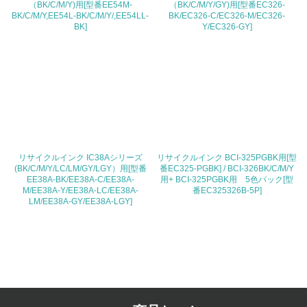
地域への貢献
（BK/C/M/Y)用[型番EE54M-
（BK/C/M/Y/GY)用[型番EC326-
BK/C/M/Y,EE54L-BK/C/M/Y/,EE54LL-
BK/EC326-C/EC326-M/EC326-
BK]
Y/EC326-GY]
22.
<L1> 周辺地域の環境保全活動を行い、自治体や地域団体
の活動に積極的に参加している
3.社会面の取り組み
23.
リサイクルインク IC38Aシリーズ
リサイクルインク BCI-325PGBK用[型
<L1> 「人権・労働等」に関する方針、規定等を持ってい
(BK/C/M/Y/LC/LM/GY/LGY）用[型番
番EC325-PGBK] / BCI-326BK/C/M/Y
る
EE38A-BK/EE38A-C/EE38A-
用+ BCI-325PGBK用 5色パック[型
M/EE38A-Y/EE38A-LC/EE38A-
番EC325326B-5P]
24.
LM/EE38A-GY/EE38A-LGY]
<L1> 「公正・適正な取引」に関する方針、規定等を持っ
ている
25.
<L1> 「情報セキュリティ」に関する方針、規定等を持っ
ている