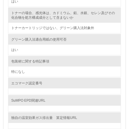
はい
2.環境への取り組み
トナーの場合、感光体は、カドミウム、鉛、水銀、セレン及びその
資源・エネルギー
化合物を処方構成成分として含まないか
トナーカートリッジではない、グリーン購入法対象外
9.
<L1> 資源（投入原料、水等）とエネルギー（電力、重
グリーン購入法適合用紙の使用可否
油、ガス）の使用量削減の取り組みを行っている
はい
10.
包装材に関する特記事項
<L2> 資源とエネルギーの使用量の把握をし、具体的な削
減目標や計画を立てている
特になし
エコマーク認定番号
環境配慮型製品・サービスの製造・販売
11.
SuMPO EPD関連URL
<L1> 環境配慮型製品・サービスの製造・販売を積極的に
行っている
独自の温室効果ガス排出量 算定情報URL
12.