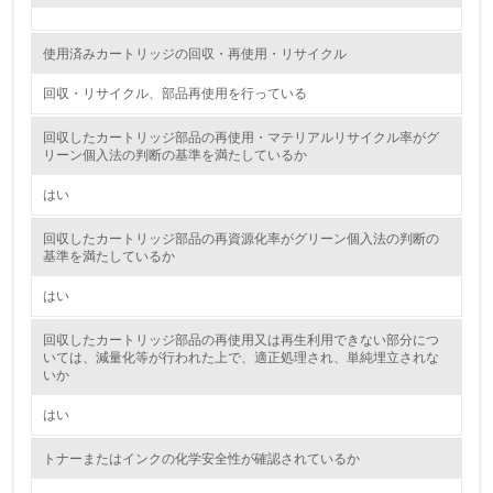
自社に関係する主要な環境法規制を把握し、順守している
使用済みカートリッジの回収・再使用・リサイクル
レベル2
回収・リサイクル、部品再使用を行っている
5.
回収したカートリッジ部品の再使用・マテリアルリサイクル率がグ
リーン個入法の判断の基準を満たしているか
環境取り組み体制と成果を定期的に検証して次の活動に活
かしている
はい
6.
回収したカートリッジ部品の再資源化率がグリーン個入法の判断の
基準を満たしているか
従業員が環境方針に基づいて自分の業務の中で行うべき環
境対策を理解し、実践している
はい
7.
回収したカートリッジ部品の再使用又は再生利用できない部分につ
いては、減量化等が行われた上で、適正処理され、単純埋立されな
環境活動に関する規格やプログラムを導入している
いか
8.
はい
第三者認証を取得している
トナーまたはインクの化学安全性が確認されているか