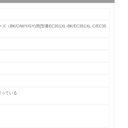
BK/C/M/Y/GY)用[型番EC351XL-BK/EC351XL-C/EC35
チェック
行っている