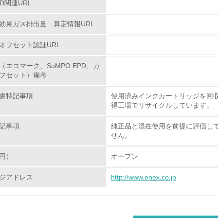
PD関連URL
環境配慮型製品・サービスの
効果ガス排出量 算定情報URL
<L1> 環境配慮型製品・サービスの製造・販売を積極的に行って
オフセット認証URL
<L2> 環境配慮型製品・サービスの製造・販売状況を把握し、
（エコマーク、SuMPO EPD、カ
フセット）備考
グリーン購入
慮特記事項
使用済みインクカートリッジを回収
得工場でリサイクルしています。
<L1> グリーン購入の取り組み方針を有し、グリーン購入を行っ
記事項
純正品と混在使用を前提に評価し
<L2> 購入している製品・サービスの量と種類を把握し、具体
せん。
円）
オープン
包装・物流
ジアドレス
http://www.enex.co.jp
非該当（包装・物流を必要とする業務を行っていない）
<L1> 環境負荷ができるだけ小さい包装・梱包を行っている