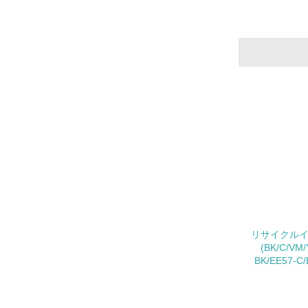
16.
17.
18.
19.
リサイクルイン
(BK/C/V
20.
BK/EE57-C/