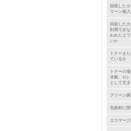
回収したカ
5.
リーン個入
6.
回収したカ
利用できな
われた上で
7.
いか
8.
トナーまた
ているか
2.
トナーの場
水銀、セレ
No.
として含ま
グリーン購
包装材に関
9.
エコマーク
10.