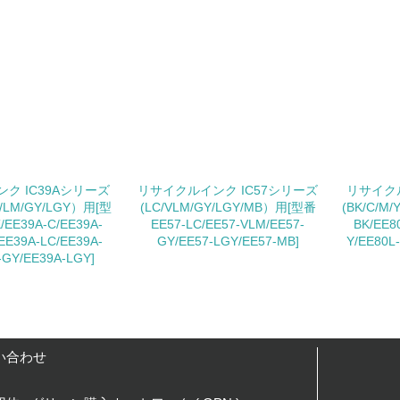
<L1> 「生物多様性保全」に関する取り組み（例：森林保全活
購入、原材料のトレーサビリティの確認等）を行っている
地域への貢献
<L1> 周辺地域の環境保全活動を行い、自治体や地域団体の活
社会面の取り組み
ク IC39Aシリーズ
リサイクルインク IC57シリーズ
リサイクル
LC/LM/GY/LGY）用[型
(LC/VLM/GY/LGY/MB）用[型番
(BK/C/M
チェック項目
/EE39A-C/EE39A-
EE57-LC/EE57-VLM/EE57-
BK/EE8
EE39A-LC/EE39A-
GY/EE57-LGY/EE57-MB]
Y/EE80L
<L1> 「人権・労働等」に関する方針、規定等を持っている
-GY/EE39A-LGY]
<L1> 「公正・適正な取引」に関する方針、規定等を持っている
<L1> 「情報セキュリティ」に関する方針、規定等を持っている
い合わせ
環境面・社会面の情報公開他