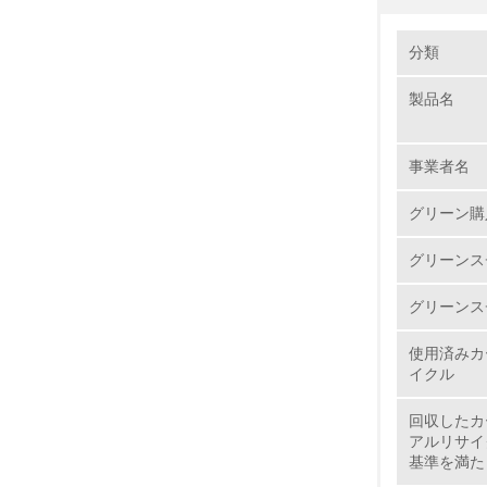
環境の取り
分類
製品名
1.
No.
事業者名
グリーン購
グリーンス
1.
グリーンス
2.
使用済みカ
3.
イクル
4.
回収したカ
アルリサイ
基準を満た