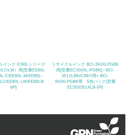
動＜植林、天然林保護、間伐＞、認証品の
動に積極的に参加している
インク IC80Lシリーズ
リサイクルインク BCI-350XLPGBK
/Y/LC/LM）用[型番EE80L-
用[型番EC350XL-PGBK] / BCI-
チェック
0L-C/EE80L-M/EE80L-
351XLBK/C/M/Y用+ BCI-
-LC/EE80L-LM/EE80LB-
350XLPGBK用 5色パック[型番
6P]
EC350351XLB-5P]