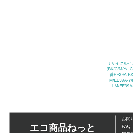
21.
22.
3.
リサイクルイン
(BK/C/M/Y/
No.
番EE39A-BK
M/EE39A-Y/
23.
LM/EE39A
24.
25.
お問
エコ商品ねっと
FAQ
4.