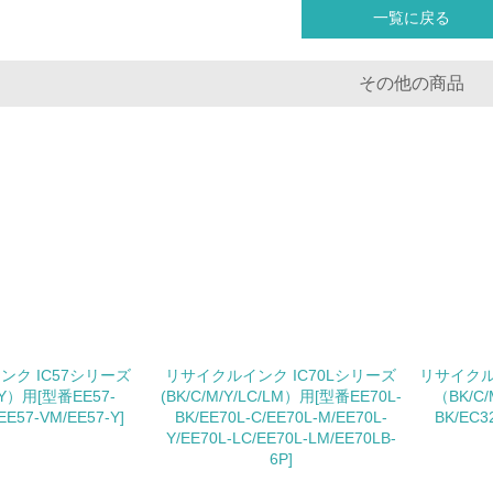
一覧に戻る
<L2> 環境負荷ができるだけ小さい物流を行っている
化学物質
その他の商品
非該当（化学物質を使用していない）
<L1> 化学物質の使用量及び外部（大気・水・土壌）への排出
<L2> 化学物質の使用量及び外部への排出量を把握し、具体的
廃棄物
<L1> 廃棄物の発生量の削減及びリサイクルの推進、適正処理
ク IC57シリーズ
リサイクルインク IC70Lシリーズ
リサイクルイ
M/Y）用[型番EE57-
(BK/C/M/Y/LC/LM）用[型番EE70L-
（BK/C/
<L2> 発生する廃棄物の量と種類を把握し、具体的な削減・リ
EE57-VM/EE57-Y]
BK/EE70L-C/EE70L-M/EE70L-
BK/EC3
Y/EE70L-LC/EE70L-LM/EE70LB-
生物多様性保全
6P]