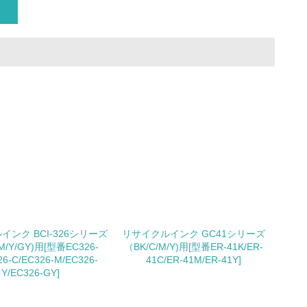
量削減の取り組みを行っている
な削減目標や計画を立てている
を行っている
ンク BCI-326シリーズ
リサイクルインク GC41シリーズ
M/Y/GY)用[型番EC326-
（BK/C/M/Y)用[型番ER-41K/ER-
サイクル目標や計画を立てている
26-C/EC326-M/EC326-
41C/ER-41M/ER-41Y]
Y/EC326-GY]