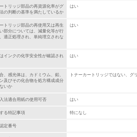
ートリッジ部品の再資源化率がグ
はい
環境取り組み体制と成果を定期的に検証して次の活動に活かし
法の判断の基準を満たしているか
従業員が環境方針に基づいて自分の業務の中で行うべき環境対
ートリッジ部品の再使用又は再生
はい
い部分については、減量化等が行
、適正処理され、単純埋立されな
環境活動に関する規格やプログラムを導入している
第三者認証を取得している
はインクの化学安全性が確認され
はい
環境への取り組み
合、感光体は、カドミウム、鉛、
トナーカートリッジではない、グ
ン及びその化合物を処方構成成分
チェック項目
ないか
資源・エネルギー
入法適合用紙の使用可否
はい
する特記事項
特になし
<L1> 資源（投入原料、水等）とエネルギー（電力、重油、ガ
認定番号
<L2> 資源とエネルギーの使用量の把握をし、具体的な削減目