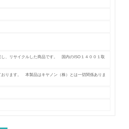
製造・販売
いる
具体的な販売目標や計画を立てている
し、リサイクルした商品です。 国内のISO１４００１取
ている
ております。 本製品はキヤノン（株）とは一切関係ありま
的な目標や計画を立てている