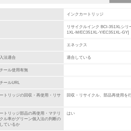
組み
インクカートリッジ
リサイクルインク BCI-351XLシリーズ（
環境取り組み体制
1XL-M/EC351XL-Y/EC351XL-GY]
チェック項目
エネックス
レベル1
入法適合
適合している
チール使用有無
環境方針を持っている
チールURL
環境対応の責任体制を定めている
ートリッジの回収・再使用・リサ
回収・リサイクル、部品再使用を
環境問題に関する従業員教育を行っている
自社に関係する主要な環境法規制を把握し、順守している
ートリッジ部品の再使用・マテリ
はい
クル率がグリーン個入法の判断の
しているか
レベル2