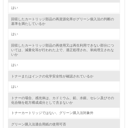
かしている
はい
6.
回収したカートリッジ部品の再資源化率がグリーン個入法の判断の
基準を満たしているか
従業員が環境方針に基づいて自分の業務の中で行うべき環
境対策を理解し、実践している
はい
7.
回収したカートリッジ部品の再使用又は再生利用できない部分につ
いては、減量化等が行われた上で、適正処理され、単純埋立されな
環境活動に関する規格やプログラムを導入している
いか
8.
はい
第三者認証を取得している
トナーまたはインクの化学安全性が確認されているか
はい
2.環境への取り組み
トナーの場合、感光体は、カドミウム、鉛、水銀、セレン及びその
資源・エネルギー
化合物を処方構成成分として含まないか
トナーカートリッジではない、グリーン購入法対象外
9.
<L1> 資源（投入原料、水等）とエネルギー（電力、重
グリーン購入法適合用紙の使用可否