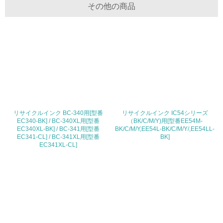
その他の商品
化学物質
非該当（化学物質を使用していない）
17.
<L1> 化学物質の使用量及び外部（大気・水・土壌）への
排出量削減の取り組みを行っている
リサイクルインク BC-340用[型番
リサイクルインク IC54シリーズ
18.
EC340-BK] / BC-340XL用[型番
（BK/C/M/Y)用[型番EE54M-
EC340XL-BK] / BC-341用[型番
BK/C/M/Y,EE54L-BK/C/M/Y/,EE54LL-
<L2> 化学物質の使用量及び外部への排出量を把握し、具
EC341-CL] / BC-341XL用[型番
BK]
体的な削減目標や計画を立てている
EC341XL-CL]
廃棄物
19.
<L1> 廃棄物の発生量の削減及びリサイクルの推進、適正
処理を行っている