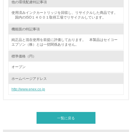
他の環境配慮特記事項
<L1> グリーン購入の取り組み方針を有し、グリーン購入
使用済みインクカートリッジを回収し、リサイクルした商品です。
を行っている
国内のISO１４００１取得工場でリサイクルしています。
14.
機能面の特記事項
<L2> 購入している製品・サービスの量と種類を把握し、
純正品と混在使用を前提に評価しております。 本製品はセイコー
具体的な目標や計画を立てている
エプソン（株）とは一切関係ありません。
包装・物流
標準価格（円）
オープン
非該当（包装・物流を必要とする業務を行っていない）
ホームページアドレス
15.
http://www.enex.co.jp
<L1> 環境負荷ができるだけ小さい包装・梱包を行ってい
る
16.
一覧に戻る
<L2> 環境負荷ができるだけ小さい物流を行っている