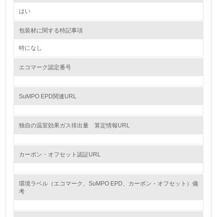
油、ガス）の使用量削減の取り組みを行っている
はい
10.
包装材に関する特記事項
<L2> 資源とエネルギーの使用量の把握をし、具体的な削
減目標や計画を立てている
特になし
エコマーク認定番号
環境配慮型製品・サービスの製造・販売
11.
SuMPO EPD関連URL
<L1> 環境配慮型製品・サービスの製造・販売を積極的に
行っている
独自の温室効果ガス排出量 算定情報URL
12.
カーボン・オフセット認証URL
<L2> 環境配慮型製品・サービスの製造・販売状況を把握
し、具体的な販売目標や計画を立てている
環境ラベル（エコマーク、SuMPO EPD、カーボン・オフセット）備
グリーン購入
考
13.