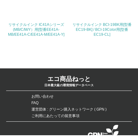
3.社会面の取り組み
23.
リサイクルインク IC41Aシリーズ
リサイクルインク BCI-19BK用[型番
<L1> 「人権・労働等」に関する方針、規定等を持ってい
(MB/C/M/Y）用[型番EE41A-
EC19-BK] / BCI-19Color用[型番
る
MB/EE41A-C/EE41A-M/EE41A-Y]
EC19-CL]
24.
<L1> 「公正・適正な取引」に関する方針、規定等を持っ
ている
25.
エコ商品ねっと
<L1> 「情報セキュリティ」に関する方針、規定等を持っ
日本最大級の環境情報データベース
ている
お問い合わせ
4.環境面・社会面の情報公開他
FAQ
運営団体 : グリーン購入ネットワーク ( GPN )
26.
ご利用にあたっての留意事項
<L1> パンフレットやホームページ等で、自社の環境情報
を積極的に公開・提供している
データベースの無断複製・転載を禁じます。