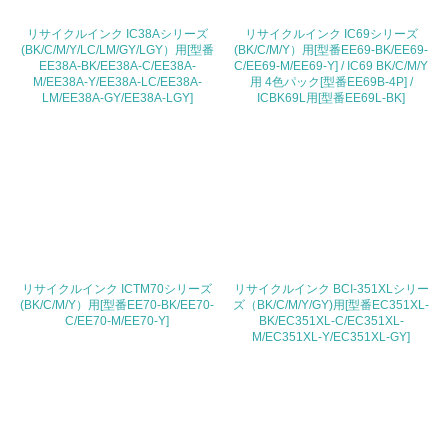
20.
リサイクルインク IC38Aシリーズ
リサイクルインク IC69シリーズ
(BK/C/M/Y/LC/LM/GY/LGY）用[型番
(BK/C/M/Y）用[型番EE69-BK/EE69-
EE38A-BK/EE38A-C/EE38A-
C/EE69-M/EE69-Y] / IC69 BK/C/M/Y
<L2> 発生する廃棄物の量と種類を把握し、具体的な削
M/EE38A-Y/EE38A-LC/EE38A-
用 4色パック[型番EE69B-4P] /
減・リサイクル目標や計画を立てている
LM/EE38A-GY/EE38A-LGY]
ICBK69L用[型番EE69L-BK]
生物多様性保全
21.
<L1> 「生物多様性保全」に関する取り組み（例：森林保
全活動＜植林、天然林保護、間伐＞、認証品の購入、原材
料のトレーサビリティの確認等）を行っている
リサイクルインク ICTM70シリーズ
リサイクルインク BCI-351XLシリー
地域への貢献
(BK/C/M/Y）用[型番EE70-BK/EE70-
ズ（BK/C/M/Y/GY)用[型番EC351XL-
C/EE70-M/EE70-Y]
BK/EC351XL-C/EC351XL-
M/EC351XL-Y/EC351XL-GY]
22.
<L1> 周辺地域の環境保全活動を行い、自治体や地域団体
の活動に積極的に参加している