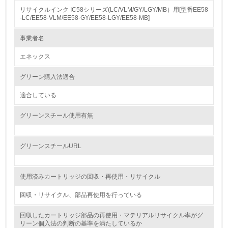
リサイクルインク IC58シリーズ(LC/VLM/GY/LGY/MB）用[型番EE58
1.
-LC/EE58-VLM/EE58-GY/EE58-LGY/EE58-MB]
環境方針を持っている
事業者名
エネックス
2.
環境対応の責任体制を定めている
グリーン購入法適合
適合している
3.
グリーンスチール使用有無
環境問題に関する従業員教育を行っている
4.
グリーンスチールURL
自社に関係する主要な環境法規制を把握し、順守している
使用済みカートリッジの回収・再使用・リサイクル
レベル2
回収・リサイクル、部品再使用を行っている
5.
回収したカートリッジ部品の再使用・マテリアルリサイクル率がグ
リーン個入法の判断の基準を満たしているか
環境取り組み体制と成果を定期的に検証して次の活動に活