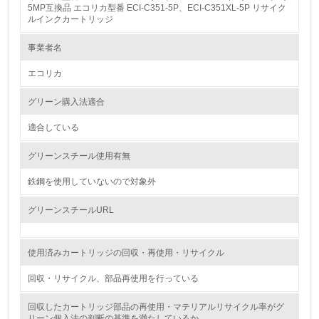
1.
5MP互換品 エコリカ型番 ECI-C351-5P、ECI-C351XL-5P リサイク
ルインクカートリッジ
環境方針を持っている
事業者名
2.
エコリカ
環境対応の責任体制を定めている
グリーン購入法適合
3.
適合している
環境問題に関する従業員教育を行っている
グリーンスチール使用有無
4.
鉄鋼を使用していないので対象外
自社に関係する主要な環境法規制を把握し、順守している
グリーンスチールURL
レベル2
使用済みカートリッジの回収・再使用・リサイクル
5.
回収・リサイクル、部品再使用を行っている
環境取り組み体制と成果を定期的に検証して次の活動に活
回収したカートリッジ部品の再使用・マテリアルリサイクル率がグ
かしている
リーン個入法の判断の基準を満たしているか