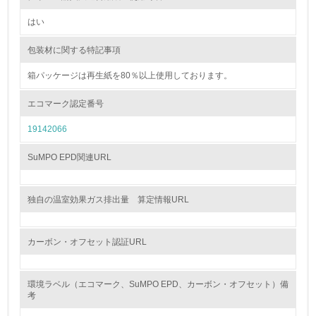
はい
10.
包装材に関する特記事項
<L2> 資源とエネルギーの使用量の把握をし、具体的な削
減目標や計画を立てている
箱パッケージは再生紙を80％以上使用しております。
環境配慮型製品・サービスの製造・販売
エコマーク認定番号
19142066
11.
<L1> 環境配慮型製品・サービスの製造・販売を積極的に
SuMPO EPD関連URL
行っている
12.
独自の温室効果ガス排出量 算定情報URL
<L2> 環境配慮型製品・サービスの製造・販売状況を把握
し、具体的な販売目標や計画を立てている
カーボン・オフセット認証URL
グリーン購入
環境ラベル（エコマーク、SuMPO EPD、カーボン・オフセット）備
考
13.