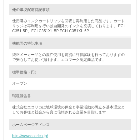
<L1> グリーン購入の取り組み方針を有し、グリーン購入
他の環境配慮特記事項
を行っている
使用済みインクカートリッジを回収し再利用した商品です。カート
14.
リッジは再利用を行い独自開発のインクを充填しております。 ECI-
C351-5P、ECI-C351XL-5P ECH-C351XL-5P
<L2> 購入している製品・サービスの量と種類を把握し、
具体的な目標や計画を立てている
機能面の特記事項
純正メーカー品との混在使用を前提に評価試験を行っておりますの
包装・物流
で安心してお使い頂けます。エコマーク認定商品です。
標準価格（円）
非該当（包装・物流を必要とする業務を行っていない）
オープン
15.
環境報告書
<L1> 環境負荷ができるだけ小さい包装・梱包を行ってい
る
株式会社エコリカは地球環境の保全と事業活動の両立を基本理念と
してお客様と社会から真に信頼される企業を目指します
16.
ホームページアドレス
<L2> 環境負荷ができるだけ小さい物流を行っている
http://www.ecorica.jp/