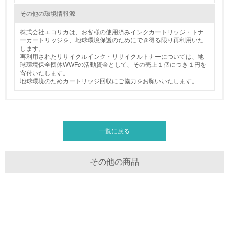
化学物質
その他の環境情報源
株式会社エコリカは、お客様の使用済みインクカートリッジ・トナ
ーカートリッジを、地球環境保護のためにでき得る限り再利用いた
非該当（化学物質を使用していない）
します。
再利用されたリサイクルインク・リサイクルトナーについては、地
球環境保全団体WWFの活動資金として、その売上１個につき１円を
17.
寄付いたします。
地球環境のためカートリッジ回収にご協力をお願いいたします。
<L1> 化学物質の使用量及び外部（大気・水・土壌）への
排出量削減の取り組みを行っている
18.
一覧に戻る
<L2> 化学物質の使用量及び外部への排出量を把握し、具
体的な削減目標や計画を立てている
その他の商品
廃棄物
19.
<L1> 廃棄物の発生量の削減及びリサイクルの推進、適正
処理を行っている