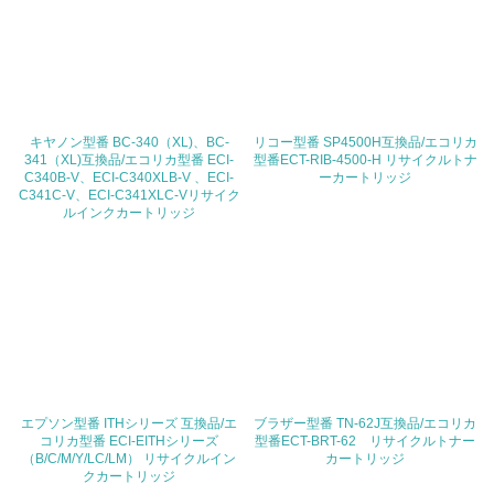
23.
<L1> 「人権・労働等」に関する方針、規定等を持ってい
る
キヤノン型番 BC-340（XL)、BC-
24.
リコー型番 SP4500H互換品/エコリカ
341（XL)互換品/エコリカ型番 ECI-
型番ECT-RIB-4500-H リサイクルトナ
C340B-V、ECI-C340XLB-V 、ECI-
ーカートリッジ
<L1> 「公正・適正な取引」に関する方針、規定等を持っ
C341C-V、ECI-C341XLC-Vリサイク
ている
ルインクカートリッジ
25.
<L1> 「情報セキュリティ」に関する方針、規定等を持っ
ている
4.環境面・社会面の情報公開他
26.
エプソン型番 ITHシリーズ 互換品/エ
ブラザー型番 TN-62J互換品/エコリカ
コリカ型番 ECI-EITHシリーズ
型番ECT-BRT-62 リサイクルトナー
<L1> パンフレットやホームページ等で、自社の環境情報
（B/C/M/Y/LC/LM） リサイクルイン
カートリッジ
を積極的に公開・提供している
クカートリッジ