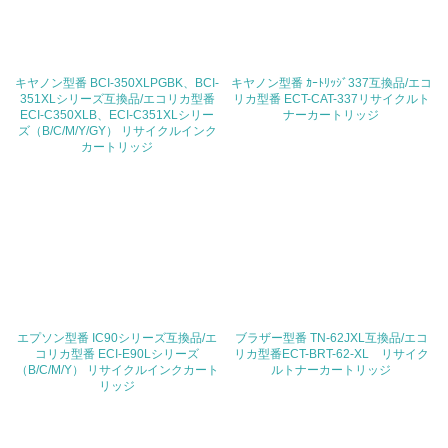
20.
<L2> 発生する廃棄物の量と種類を把握し、具体的な削
減・リサイクル目標や計画を立てている
キヤノン型番 BCI-350XLPGBK、BCI-
キヤノン型番 ｶｰﾄﾘｯｼﾞ337互換品/エコ
351XLシリーズ互換品/エコリカ型番
リカ型番 ECT-CAT-337リサイクルト
ECI-C350XLB、ECI-C351XLシリー
ナーカートリッジ
生物多様性保全
ズ（B/C/M/Y/GY） リサイクルインク
カートリッジ
21.
<L1> 「生物多様性保全」に関する取り組み（例：森林保
全活動＜植林、天然林保護、間伐＞、認証品の購入、原材
料のトレーサビリティの確認等）を行っている
地域への貢献
エプソン型番 IC90シリーズ互換品/エ
ブラザー型番 TN-62JXL互換品/エコ
22.
コリカ型番 ECI-E90Lシリーズ
リカ型番ECT-BRT-62-XL リサイク
（B/C/M/Y） リサイクルインクカート
ルトナーカートリッジ
<L1> 周辺地域の環境保全活動を行い、自治体や地域団体
リッジ
の活動に積極的に参加している
3.社会面の取り組み