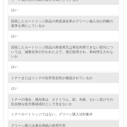
6.
はい
従業員が環境方針に基づいて自分の業務の中で行うべき環
回収したカートリッジ部品の再資源化率がグリーン個入法の判断の
境対策を理解し、実践している
基準を満たしているか
7.
はい
環境活動に関する規格やプログラムを導入している
回収したカートリッジ部品の再使用又は再生利用できない部分につ
→ 導入している規格名
いては、減量化等が行われた上で、適正処理され、単純埋立されな
いか
8.
はい
第三者認証を取得している
トナーまたはインクの化学安全性が確認されているか
2.環境への取り組み
はい
資源・エネルギー
トナーの場合、感光体は、カドミウム、鉛、水銀、セレン及びその
化合物を処方構成成分として含まないか
9.
トナーカートリッジではない、グリーン購入法対象外
<L1> 資源（投入原料、水等）とエネルギー（電力、重
油、ガス）の使用量削減の取り組みを行っている
グリーン購入法適合用紙の使用可否