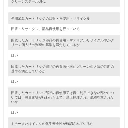
グリーンスチールURL
自社に関係する主要な環境法規制を把握し、順守している
レベル2
使用済みカートリッジの回収・再使用・リサイクル
回収・リサイクル、部品再使用を行っている
5.
回収したカートリッジ部品の再使用・マテリアルリサイクル率がグ
環境取り組み体制と成果を定期的に検証して次の活動に活
リーン個入法の判断の基準を満たしているか
かしている
はい
6.
回収したカートリッジ部品の再資源化率がグリーン個入法の判断の
従業員が環境方針に基づいて自分の業務の中で行うべき環
基準を満たしているか
境対策を理解し、実践している
はい
7.
回収したカートリッジ部品の再使用又は再生利用できない部分につ
環境活動に関する規格やプログラムを導入している
いては、減量化等が行われた上で、適正処理され、単純埋立されな
→ 導入している規格名
いか
8.
はい
第三者認証を取得している
トナーまたはインクの化学安全性が確認されているか