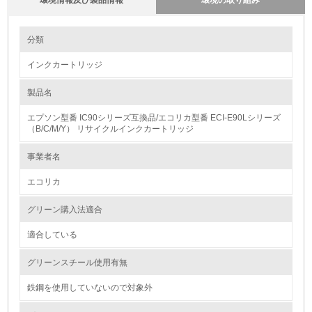
環境情報及び製品情報
環境の取り組み
環境の取り組み
分類
インクカートリッジ
1.環境取り組み体制
製品名
レベル1
エプソン型番 IC90シリーズ互換品/エコリカ型番 ECI-E90Lシリーズ
1.
（B/C/M/Y） リサイクルインクカートリッジ
環境方針を持っている
事業者名
エコリカ
2.
環境対応の責任体制を定めている
グリーン購入法適合
適合している
3.
グリーンスチール使用有無
環境問題に関する従業員教育を行っている
鉄鋼を使用していないので対象外
4.