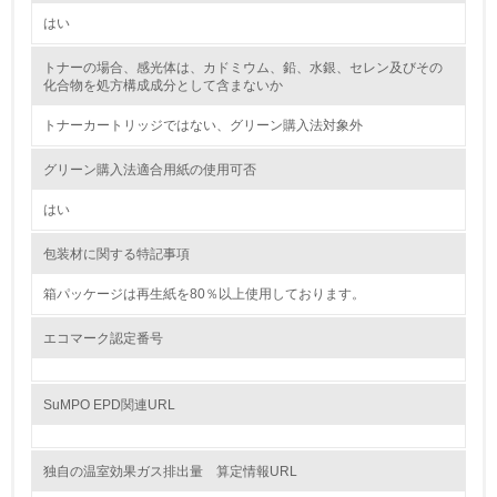
はい
2.環境への取り組み
トナーの場合、感光体は、カドミウム、鉛、水銀、セレン及びその
資源・エネルギー
化合物を処方構成成分として含まないか
トナーカートリッジではない、グリーン購入法対象外
9.
<L1> 資源（投入原料、水等）とエネルギー（電力、重
グリーン購入法適合用紙の使用可否
油、ガス）の使用量削減の取り組みを行っている
はい
10.
包装材に関する特記事項
<L2> 資源とエネルギーの使用量の把握をし、具体的な削
減目標や計画を立てている
箱パッケージは再生紙を80％以上使用しております。
エコマーク認定番号
環境配慮型製品・サービスの製造・販売
11.
SuMPO EPD関連URL
<L1> 環境配慮型製品・サービスの製造・販売を積極的に
行っている
独自の温室効果ガス排出量 算定情報URL