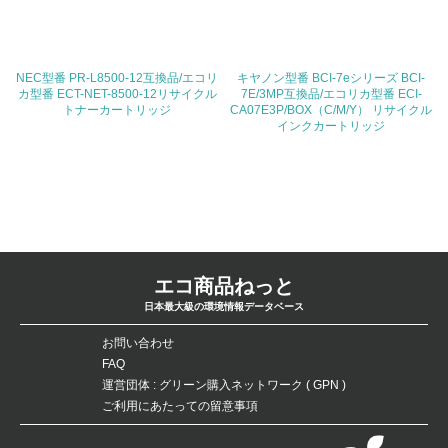
ている
4.環境面・社会面の情報公開他
NEC型番 PR-L8500-12互換品/エコリ
キヤノン型番 BCI-7eシリーズ BCI-
26.
カ型番 ECT-NET-8500-12リサイクル
7E/3MP互換品/エコリカ型番 ECI-
トナーカートリッジ
CA07E3P/BOX（C/M/Y） リサイクル
インクカートリッジ
<L1> パンフレットやホームページ等で、自社の環境情報
を積極的に公開・提供している
27.
<L1> パンフレットやホームページ等で、自社の社会的取
り組みを積極的に公開・提供している
28.
エコ商品ねっと
日本最大級の環境情報データベース
<L2>「２．環境への取り組み」に関する現状の数値や目標
値を公表している
お問い合わせ
FAQ
29.
運営団体 : グリーン購入ネットワーク ( GPN )
ご利用にあたっての留意事項
<L2>「３．社会面の取り組み」に関する現状の数値や目標
値を公表している