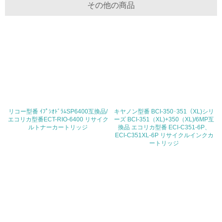
体的な削減目標や計画を立てている
その他の商品
廃棄物
19.
<L1> 廃棄物の発生量の削減及びリサイクルの推進、適正
処理を行っている
20.
リコー型番 ｲﾌﾟｼｵﾄﾞﾗﾑSP6400互換品/
キヤノン型番 BCI-350･351（XL)シリ
<L2> 発生する廃棄物の量と種類を把握し、具体的な削
エコリカ型番ECT-RIO-6400 リサイク
ーズ BCI-351（XL)+350（XL)/6MP互
減・リサイクル目標や計画を立てている
ルトナーカートリッジ
換品 エコリカ型番 ECI-C351-6P、
ECI-C351XL-6P リサイクルインクカ
ートリッジ
生物多様性保全
21.
<L1> 「生物多様性保全」に関する取り組み（例：森林保
全活動＜植林、天然林保護、間伐＞、認証品の購入、原材
料のトレーサビリティの確認等）を行っている