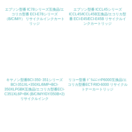
地域への貢献
エプソン型番 IC78シリーズ互換品/エ
エプソン型番 ICCL45シリーズ
コリカ型番 ECI-E78シリーズ
ICCL45/ICCL45B互換品/エコリカ型
（B/C/M/Y） リサイクルインクカート
番 ECI-E45/ECI-E45B リサイクルイ
22.
リッジ
ンクカートリッジ
<L1> 周辺地域の環境保全活動を行い、自治体や地域団体
の活動に積極的に参加している
3.社会面の取り組み
23.
<L1> 「人権・労働等」に関する方針、規定等を持ってい
る
キヤノン型番BCI-350･351シリーズ
リコー型番 ﾄﾞﾗﾑﾕﾆｯﾄP6000互換品/エ
BCI-351XL+350XL/6MP+BCI-
コリカ型番ECT-RIO-6000 リサイクル
350XLPGBK互換品/エコリカ型番ECI-
24.
トナーカートリッジ
C351XL6P+BK (B/C/M/Y/GY/350B×2)
リサイクルインク
<L1> 「公正・適正な取引」に関する方針、規定等を持っ
ている
25.
<L1> 「情報セキュリティ」に関する方針、規定等を持っ