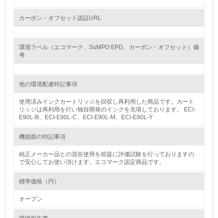
12.
カーボン・オフセット認証URL
<L2> 環境配慮型製品・サービスの製造・販売状況を把握
し、具体的な販売目標や計画を立てている
環境ラベル（エコマーク、SuMPO EPD、カーボン・オフセット）備
グリーン購入
考
13.
他の環境配慮特記事項
<L1> グリーン購入の取り組み方針を有し、グリーン購入
使用済みインクカートリッジを回収し再利用した商品です。カート
を行っている
リッジは再利用を行い独自開発のインクを充填しております。 ECI-
E90L-B、ECI-E90L-C、ECI-E90L-M、ECI-E90L-Y
14.
機能面の特記事項
<L2> 購入している製品・サービスの量と種類を把握し、
具体的な目標や計画を立てている
純正メーカー品との混在使用を前提に評価試験を行っておりますの
で安心してお使い頂けます。エコマーク認定商品です。
包装・物流
標準価格（円）
オープン
非該当（包装・物流を必要とする業務を行っていない）