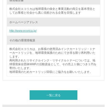
環境報告書
15.
株式会社エコリカは地球環境の保全と事業活動の両立を基本理念と
<L1> 環境負荷ができるだけ小さい包装・梱包を行ってい
してお客様と社会から真に信頼される企業を目指します
る
ホームページアドレス
16.
http://www.ecorica.jp/
<L2> 環境負荷ができるだけ小さい物流を行っている
その他の環境情報源
化学物質
株式会社エコリカは、お客様の使用済みインクカートリッジ・トナ
ーカートリッジを、地球環境保護のためにでき得る限り再利用いた
します。
再利用されたリサイクルインク・リサイクルトナーについては、地
非該当（化学物質を使用していない）
球環境保全団体WWFの活動資金として、その売上１個につき１円を
寄付いたします。
地球環境のためカートリッジ回収にご協力をお願いいたします。
17.
<L1> 化学物質の使用量及び外部（大気・水・土壌）への
排出量削減の取り組みを行っている
一覧に戻る
18.
<L2> 化学物質の使用量及び外部への排出量を把握し、具