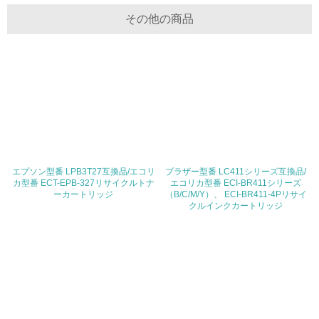
体的な削減目標や計画を立てている
その他の商品
廃棄物
19.
<L1> 廃棄物の発生量の削減及びリサイクルの推進、適正
処理を行っている
20.
<L2> 発生する廃棄物の量と種類を把握し、具体的な削
エプソン型番 LPB3T27互換品/エコリ
ブラザー型番 LC411シリーズ互換品/
減・リサイクル目標や計画を立てている
カ型番 ECT-EPB-327リサイクルトナ
エコリカ型番 ECI-BR411シリーズ
ーカートリッジ
（B/C/M/Y）、 ECI-BR411-4Pリサイ
クルインクカートリッジ
生物多様性保全
21.
<L1> 「生物多様性保全」に関する取り組み（例：森林保
全活動＜植林、天然林保護、間伐＞、認証品の購入、原材
料のトレーサビリティの確認等）を行っている