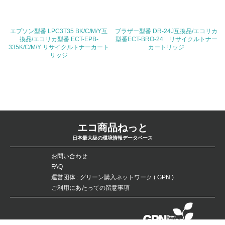
ている
4.環境面・社会面の情報公開他
エプソン型番 LPC3T35 BK/C/M/Y互
ブラザー型番 DR-24J互換品/エコリカ
換品/エコリカ型番 ECT-EPB-
型番ECT-BRO-24 リサイクルトナー
26.
335K/C/M/Y リサイクルトナーカート
カートリッジ
リッジ
<L1> パンフレットやホームページ等で、自社の環境情報
を積極的に公開・提供している
27.
<L1> パンフレットやホームページ等で、自社の社会的取
り組みを積極的に公開・提供している
エコ商品ねっと
日本最大級の環境情報データベース
28.
お問い合わせ
<L2>「２．環境への取り組み」に関する現状の数値や目標
FAQ
値を公表している
運営団体 : グリーン購入ネットワーク ( GPN )
29.
ご利用にあたっての留意事項
<L2>「３．社会面の取り組み」に関する現状の数値や目標
値を公表している
データベースの無断複製・転載を禁じます。