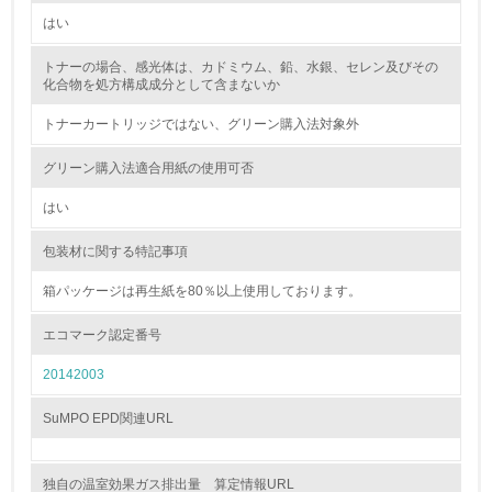
はい
2.環境への取り組み
トナーの場合、感光体は、カドミウム、鉛、水銀、セレン及びその
資源・エネルギー
化合物を処方構成成分として含まないか
トナーカートリッジではない、グリーン購入法対象外
9.
<L1> 資源（投入原料、水等）とエネルギー（電力、重
グリーン購入法適合用紙の使用可否
油、ガス）の使用量削減の取り組みを行っている
はい
10.
包装材に関する特記事項
<L2> 資源とエネルギーの使用量の把握をし、具体的な削
減目標や計画を立てている
箱パッケージは再生紙を80％以上使用しております。
エコマーク認定番号
環境配慮型製品・サービスの製造・販売
20142003
11.
SuMPO EPD関連URL
<L1> 環境配慮型製品・サービスの製造・販売を積極的に
行っている
独自の温室効果ガス排出量 算定情報URL