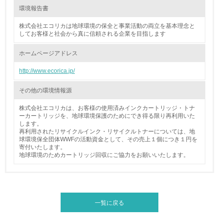
15.
環境報告書
<L1> 環境負荷ができるだけ小さい包装・梱包を行ってい
株式会社エコリカは地球環境の保全と事業活動の両立を基本理念と
る
してお客様と社会から真に信頼される企業を目指します
ホームページアドレス
16.
http://www.ecorica.jp/
<L2> 環境負荷ができるだけ小さい物流を行っている
その他の環境情報源
化学物質
株式会社エコリカは、お客様の使用済みインクカートリッジ・トナ
ーカートリッジを、地球環境保護のためにでき得る限り再利用いた
します。
非該当（化学物質を使用していない）
再利用されたリサイクルインク・リサイクルトナーについては、地
球環境保全団体WWFの活動資金として、その売上１個につき１円を
寄付いたします。
17.
地球環境のためカートリッジ回収にご協力をお願いいたします。
<L1> 化学物質の使用量及び外部（大気・水・土壌）への
排出量削減の取り組みを行っている
18.
一覧に戻る
<L2> 化学物質の使用量及び外部への排出量を把握し、具