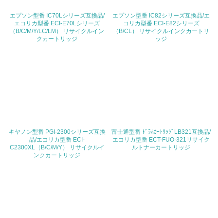
地域への貢献
エプソン型番 IC70Lシリーズ互換品/
エプソン型番 IC82シリーズ互換品/エ
エコリカ型番 ECI-E70Lシリーズ
コリカ型番 ECI-E82シリーズ
（B/C/M/Y/LC/LM） リサイクルイン
（B/CL） リサイクルインクカートリ
22.
クカートリッジ
ッジ
<L1> 周辺地域の環境保全活動を行い、自治体や地域団体
の活動に積極的に参加している
3.社会面の取り組み
23.
<L1> 「人権・労働等」に関する方針、規定等を持ってい
る
キヤノン型番 PGI-2300シリーズ互換
富士通型番 ﾄﾞﾗﾑｶｰﾄﾘｯｼﾞLB321互換品/
品/エコリカ型番 ECI-
エコリカ型番 ECT-FUO-321リサイク
C2300XL（B/C/M/Y） リサイクルイ
24.
ルトナーカートリッジ
ンクカートリッジ
<L1> 「公正・適正な取引」に関する方針、規定等を持っ
ている
25.
<L1> 「情報セキュリティ」に関する方針、規定等を持っ