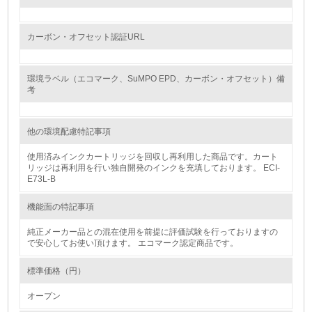
12.
<L2> 環境配慮型製品・サービスの製造・販売状況を把握
カーボン・オフセット認証URL
し、具体的な販売目標や計画を立てている
グリーン購入
環境ラベル（エコマーク、SuMPO EPD、カーボン・オフセット）備
考
13.
他の環境配慮特記事項
<L1> グリーン購入の取り組み方針を有し、グリーン購入
を行っている
使用済みインクカートリッジを回収し再利用した商品です。カート
リッジは再利用を行い独自開発のインクを充填しております。 ECI-
14.
E73L-B
<L2> 購入している製品・サービスの量と種類を把握し、
機能面の特記事項
具体的な目標や計画を立てている
純正メーカー品との混在使用を前提に評価試験を行っておりますの
で安心してお使い頂けます。 エコマーク認定商品です。
包装・物流
標準価格（円）
非該当（包装・物流を必要とする業務を行っていない）
オープン