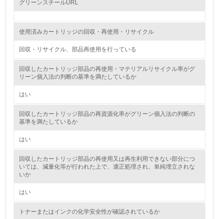
グリーンスチールURL
自社に関係する主要な環境法規制を把握し、順守している
レベル2
使用済みカートリッジの回収・再使用・リサイクル
回収・リサイクル、部品再使用を行っている
5.
回収したカートリッジ部品の再使用・マテリアルリサイクル率がグ
環境取り組み体制と成果を定期的に検証して次の活動に活
リーン個入法の判断の基準を満たしているか
かしている
はい
6.
回収したカートリッジ部品の再資源化率がグリーン個入法の判断の
従業員が環境方針に基づいて自分の業務の中で行うべき環
基準を満たしているか
境対策を理解し、実践している
はい
7.
回収したカートリッジ部品の再使用又は再生利用できない部分につ
環境活動に関する規格やプログラムを導入している
いては、減量化等が行われた上で、適正処理され、単純埋立されな
→ 導入している規格名
いか
8.
はい
第三者認証を取得している
トナーまたはインクの化学安全性が確認されているか