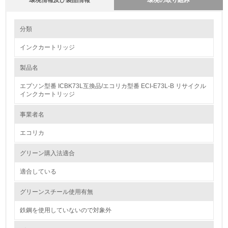
環境情報及び製品情報
環境の取り組み
環境の取り組み
分類
インクカートリッジ
1.環境取り組み体制
製品名
レベル1
エプソン型番 ICBK73L互換品/エコリカ型番 ECI-E73L-B リサイクル
1.
インクカートリッジ
環境方針を持っている
事業者名
エコリカ
2.
環境対応の責任体制を定めている
グリーン購入法適合
適合している
3.
グリーンスチール使用有無
環境問題に関する従業員教育を行っている
鉄鋼を使用していないので対象外
4.