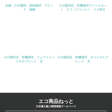
京都 小川珈琲 炭焼珈琲 ブラッ
小川珈琲店 有機珈琲アソートセッ
コーヒーの製造及び卸業
ク 無糖
ト ドリップコーヒー ３０杯分
従業員数
113名
問合せ先
TEL
075-313-7333
小川珈琲店 有機珈琲 フェアトレー
小川珈琲店 有機珈琲 オリジナルブ
ドモカブレンド 豆
レンド 豆
FAX
075-321-5609
Email
nakanishi@oc-ogawa.co.jp
エコ商品ねっと
URL
日本最大級の環境情報データベース