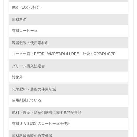
80g（10g×8杯分）
4.
原材料名
自社に関係する主要な環境法規制を把握し、順守している
有機コーヒー豆
レベル2
容器包装の使用素材名
5.
コーヒー袋：PET/DL/VMPET/DL/LLDPE、外袋：OPP/DL/CPP
環境取り組み体制と成果を定期的に検証して次の活動に活
グリーン購入法適合
かしている
対象外
6.
化学肥料・農薬の使用削減
従業員が環境方針に基づいて自分の業務の中で行うべき環
境対策を理解し、実践している
使用削減している
7.
肥料・農薬・除草剤削減に関する特記事項
環境活動に関する規格やプログラムを導入している
有機ＪＡＳ認定のコーヒー豆を使用
8.
原材料輸送時の負荷低減