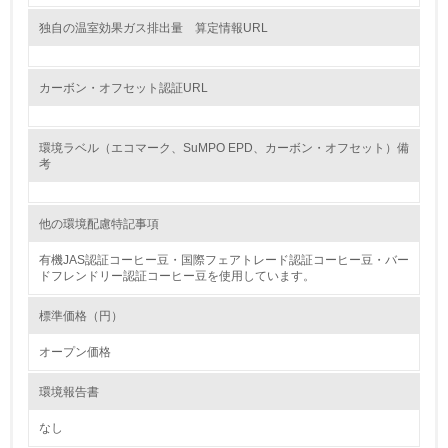
料のトレーサビリティの確認等）を行っている
独自の温室効果ガス排出量 算定情報URL
地域への貢献
カーボン・オフセット認証URL
22.
<L1> 周辺地域の環境保全活動を行い、自治体や地域団体
環境ラベル（エコマーク、SuMPO EPD、カーボン・オフセット）備
の活動に積極的に参加している
考
3.社会面の取り組み
他の環境配慮特記事項
23.
有機JAS認証コーヒー豆・国際フェアトレード認証コーヒー豆・バー
ドフレンドリー認証コーヒー豆を使用しています。
<L1> 「人権・労働等」に関する方針、規定等を持ってい
る
標準価格（円）
24.
オープン価格
<L1> 「公正・適正な取引」に関する方針、規定等を持っ
環境報告書
ている
なし
25.