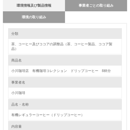
環境情報及び製品情報
事業者ごとの取り組み
環境の取り組み
環境に配慮した原材料調達に関する方針を持っているか
環境の取り組み
分類
※方針を持っている場合は「はい」、方針を持っていない場合
は「いいえ」
茶、コーヒー及びココアの調整品（茶、コーヒー製品、ココア製
1.環境取り組み体制
いいえ
品）
レベル1
商品名
取引事業者からの情報把握に努め、情報の開示を要請している
か
1.
小川珈琲店 有機珈琲コレクション ドリップコーヒー 8杯分
※要請している場合は「はい」、要請していない場合は「いい
え」
環境方針を持っている
事業者名
いいえ
小川珈琲
2.
原材料の栽培・飼育に関する方針や目標、取り組み体制
環境対応の責任体制を定めている
品名・名称
特になし
有機レギュラーコーヒー（ドリップコーヒー）
3.
大気汚染物質に関する取り組み
特になし
内容量
環境問題に関する従業員教育を行っている