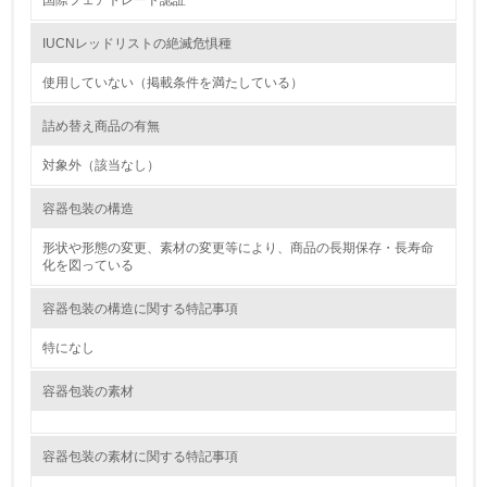
国際フェアトレード認証
行っている
IUCNレッドリストの絶滅危惧種
12.
使用していない（掲載条件を満たしている）
<L2> 環境配慮型製品・サービスの製造・販売状況を把握
し、具体的な販売目標や計画を立てている
詰め替え商品の有無
グリーン購入
対象外（該当なし）
容器包装の構造
13.
形状や形態の変更、素材の変更等により、商品の長期保存・長寿命
<L1> グリーン購入の取り組み方針を有し、グリーン購入
化を図っている
を行っている
容器包装の構造に関する特記事項
14.
特になし
<L2> 購入している製品・サービスの量と種類を把握し、
具体的な目標や計画を立てている
容器包装の素材
包装・物流
容器包装の素材に関する特記事項