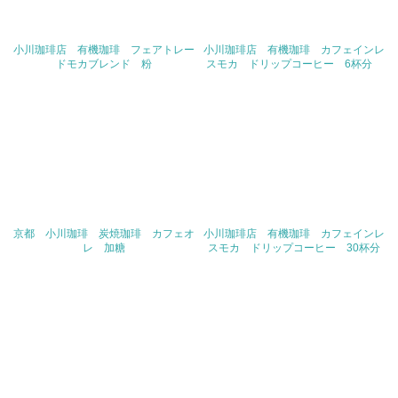
<L2>「３．社会面の取り組み」に関する現状の数値や目標
値を公表している
小川珈琲店 有機珈琲 フェアトレー
小川珈琲店 有機珈琲 カフェインレ
5.サプライヤーへの取り組み
ドモカブレンド 粉
スモカ ドリップコーヒー 6杯分
30.
<L2> サプライヤーに対して、環境面・社会面の取り組み
に関する確認・調査を実施している
その他の環境への取り組みについての自由記載
チーム・マイナス６％に参加し、社内エコＰチームを中心
京都 小川珈琲 炭焼珈琲 カフェオ
小川珈琲店 有機珈琲 カフェインレ
に、日頃からクールビズやウォームビズ、節電などでCO2
レ 加糖
スモカ ドリップコーヒー 30杯分
排出の削減に向けて活動を進めています。CO2の排出量や
電気・ガス・水道・自動車燃料の使用量、紙ごみのﾘｻｲｸﾙ
や太陽光発電の状況を蓄積し社内共有しています。
事業者属性
業種