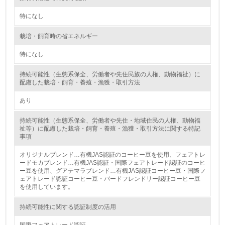
第三者認証を取得している
特になし
2.環境への取り組み
栽培・飼育時の省エネルギー
特になし
資源・エネルギー
持続可能性（生態系保全、労働者や先住民族の人権、動物福祉）に
9.
配慮した栽培・飼育・養殖・漁獲・取引方法
<L1> 資源（投入原料、水等）とエネルギー（電力、重
あり
油、ガス）の使用量削減の取り組みを行っている
持続可能性（生態系保全、労働者や先住・地域住民の人権、動物福
10.
祉等）に配慮した栽培・飼育・養殖・漁獲・取引方法に関する特記
事項
<L2> 資源とエネルギーの使用量の把握をし、具体的な削
減目標や計画を立てている
オリジナルブレンド…有機JAS認証のコーヒー豆を使用、フェアトレ
ードモカブレンド…有機JAS認証・国際フェアトレード認証のコーヒ
ー豆を使用、グアテマラブレンド…有機JAS認証コーヒー豆・国際フ
環境配慮型製品・サービスの製造・販売
ェアトレード認証コーヒー豆・バードフレンドリー認証コーヒー豆
を使用しています。
11.
持続可能性に関する認証制度の活用
<L1> 環境配慮型製品・サービスの製造・販売を積極的に