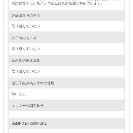
間の保存をはかることで食品ロスの低減に努めています。
<L2> 化学物質の使用量及び外部への排出量を把握し、具
体的な削減目標や計画を立てている
製品出荷時の物流
取り組んでいない
廃棄物
加工時の省エネ
19.
取り組んでいない
<L1> 廃棄物の発生量の削減及びリサイクルの推進、適正
処理を行っている
副産物の再資源化
取り組んでいない
20.
<L2> 発生する廃棄物の量と種類を把握し、具体的な削
遺伝子組み換え作物の使用
減・リサイクル目標や計画を立てている
特になし
生物多様性保全
エコマーク認定番号
21.
SuMPO EPD関連URL
<L1> 「生物多様性保全」に関する取り組み（例：森林保
全活動＜植林、天然林保護、間伐＞、認証品の購入、原材