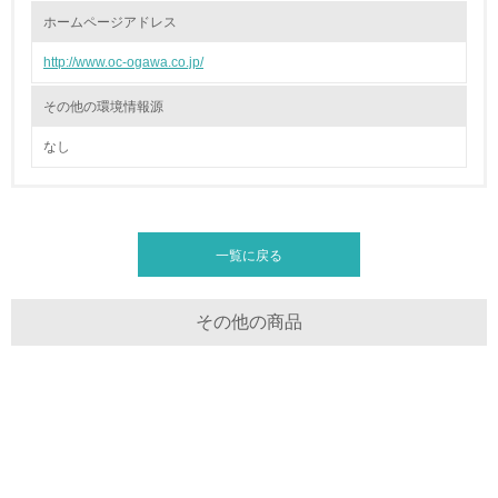
ホームページアドレス
<L1> 「情報セキュリティ」に関する方針、規定等を持っ
ている
http://www.oc-ogawa.co.jp/
4.環境面・社会面の情報公開他
その他の環境情報源
なし
26.
<L1> パンフレットやホームページ等で、自社の環境情報
を積極的に公開・提供している
27.
一覧に戻る
<L1> パンフレットやホームページ等で、自社の社会的取
り組みを積極的に公開・提供している
その他の商品
28.
<L2>「２．環境への取り組み」に関する現状の数値や目標
値を公表している
29.