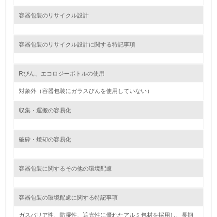
非該当（包装・物流を必要とする業務を行っていない）
容器包装のリサイクル設計
15.
容器包装のリサイクル設計に関する特記事項
<L1> 環境負荷ができるだけ小さい包装・梱包を行ってい
る
Rびん、エコロジーボトルの使用
16.
対象外（容器包装にガラスびんを使用していない）
<L2> 環境負荷ができるだけ小さい物流を行っている
収集・運搬の容易化
化学物質
破砕・焼却の容易化
非該当（化学物質を使用していない）
容器包装に関するその他の環境配慮
17.
<L1> 化学物質の使用量及び外部（大気・水・土壌）への
排出量削減の取り組みを行っている
容器包装の環境配慮に関する特記事項
18.
ガスバリア性、防湿性、遮光性に優れたアルミ包材を採用し、長期