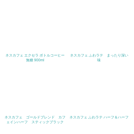
値を公表している
5.サプライヤーへの取り組み
30.
<L2> サプライヤーに対して、環境面・社会面の取り組み
に関する確認・調査を実施している
その他の環境への取り組みについての自由記載
ネスカフェ エクセラ ボトルコーヒー
ネスカフェ ふわラテ まったり深い
無糖 900ml
味
事業者属性
業種
従業員数
ネスカフェ ゴールドブレンド カフ
ネスカフェ ふわラテ ハーフ＆ハーフ
ェインハーフ スティックブラック