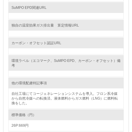
SuMPO EPD関連URL
地域への貢献
独自の温室効果ガス排出量 算定情報URL
22.
<L1> 周辺地域の環境保全活動を行い、自治体や地域団体
の活動に積極的に参加している
カーボン・オフセット認証URL
3.社会面の取り組み
環境ラベル（エコマーク、SuMPO EPD、カーボン・オフセット）備
考
23.
<L1> 「人権・労働等」に関する方針、規定等を持ってい
他の環境配慮特記事項
る
自社工場にてコージェネレーションシステムを導入。フロン系冷媒
24.
から自然冷媒への転換済。液体燃料からガス燃料（LNG）に燃料転
換をした。
<L1> 「公正・適正な取引」に関する方針、規定等を持っ
ている
標準価格（円）
25.
26P:669円