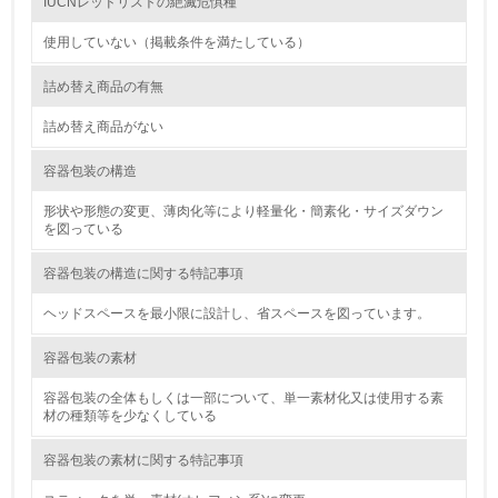
IUCNレッドリストの絶滅危惧種
12.
使用していない（掲載条件を満たしている）
<L2> 環境配慮型製品・サービスの製造・販売状況を把握
詰め替え商品の有無
し、具体的な販売目標や計画を立てている
詰め替え商品がない
グリーン購入
容器包装の構造
13.
形状や形態の変更、薄肉化等により軽量化・簡素化・サイズダウン
を図っている
<L1> グリーン購入の取り組み方針を有し、グリーン購入
を行っている
容器包装の構造に関する特記事項
14.
ヘッドスペースを最小限に設計し、省スペースを図っています。
<L2> 購入している製品・サービスの量と種類を把握し、
容器包装の素材
具体的な目標や計画を立てている
容器包装の全体もしくは一部について、単一素材化又は使用する素
包装・物流
材の種類等を少なくしている
容器包装の素材に関する特記事項
非該当（包装・物流を必要とする業務を行っていない）