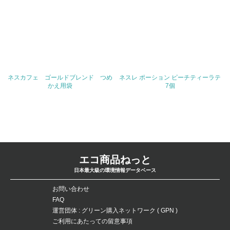
問合せ先
TEL
FAX
ネスカフェ ゴールドブレンド つめ
ネスレ ポーション ピーチティーラテ
かえ用袋
7個
Email
URL
エコ商品ねっと
日本最大級の環境情報データベース
お問い合わせ
FAQ
運営団体 : グリーン購入ネットワーク ( GPN )
ご利用にあたっての留意事項