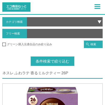
カテゴリ検索
フリー検索
検索
グリーン購入法適合品のみ絞り込み
条件検索で絞り込む
ネスレ ふわラテ 香るミルクティー 26P