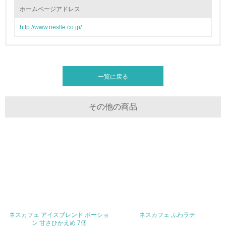
<L1> 「情報セキュリティ」に関する方針、規定等を持っ
ホームページアドレス
ている
http://www.nestle.co.jp/
4.環境面・社会面の情報公開他
26.
<L1> パンフレットやホームページ等で、自社の環境情報
一覧に戻る
を積極的に公開・提供している
27.
その他の商品
<L1> パンフレットやホームページ等で、自社の社会的取
り組みを積極的に公開・提供している
28.
<L2>「２．環境への取り組み」に関する現状の数値や目標
値を公表している
29.
ネスカフェ アイスブレンド ポーショ
ネスカフェ ふわラテ
<L2>「３．社会面の取り組み」に関する現状の数値や目標
ン 甘さひかえめ 7個