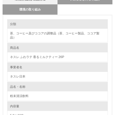
環境の取り組み
大気汚染物質に関する取り組み
環境の取り組み
分類
ネスレ日本は2010年からモーダルシフト（トラックによる輸送から鉄道
および海運輸送への転換）を推進するなど、環境負荷の軽減に向けて積極
茶、コーヒー及びココアの調整品（茶、コーヒー製品、ココア製
1.環境取り組み体制
的に取り組んでまいりました。 2023年9月より、JR貨物グループとの連
品）
携によりトラック輸送から貨物鉄道輸送への移行をさらに加速させ、
2024年2月、食品・飲料業界初※の中距離帯での定期貨物鉄道輸送を開始
レベル1
しました。 本取り組みの開始により、静岡エリアから関西エリアへ200ト
商品名
ン／日のトラック輸送を鉄道へ移行することとなり、年間の二酸化炭素
(CO2)排出量は約900トン削減できる見込みです。また、今後も段階的に
1.
ネスレ ふわラテ 香るミルクティー 26P
対象品目と地域の拡大に取り組む予定です。
環境方針を持っている
事業者名
ネスレ日本
2.
環境対応の責任体制を定めている
品名・名称
粉末清涼飲料
3.
内容量
環境問題に関する従業員教育を行っている