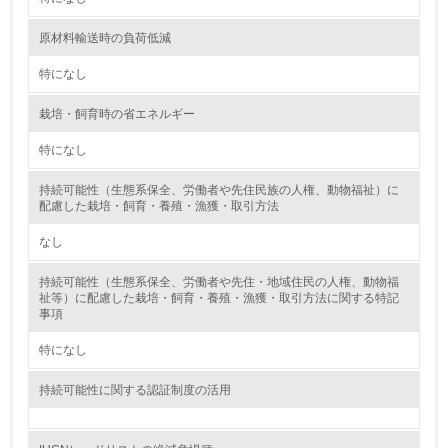
原材料輸送時の負荷低減
2.環境への取り組み
特になし
資源・エネルギー
栽培・飼育時の省エネルギー
9.
特になし
<L1> 資源（投入原料、水等）とエネルギー（電力、重
油、ガス）の使用量削減の取り組みを行っている
持続可能性（生態系保全、労働者や先住民族の人権、動物福祉）に
配慮した栽培・飼育・養殖・漁獲・取引方法
10.
なし
<L2> 資源とエネルギーの使用量の把握をし、具体的な削
持続可能性（生態系保全、労働者や先住・地域住民の人権、動物福
減目標や計画を立てている
祉等）に配慮した栽培・飼育・養殖・漁獲・取引方法に関する特記
事項
環境配慮型製品・サービスの製造・販売
特になし
11.
持続可能性に関する認証制度の活用
<L1> 環境配慮型製品・サービスの製造・販売を積極的に
行っている