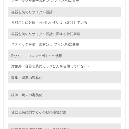
スティックを単一素材(オレフィン系)に変更
15.
容器包装のリサイクル設計
<L1> 環境負荷ができるだけ小さい包装・梱包を行ってい
素材ごとに分解・分別しやすいよう設計している
る
容器包装のリサイクル設計に関する特記事項
16.
スティックを単一素材(オレフィン系)に変更
<L2> 環境負荷ができるだけ小さい物流を行っている
Rびん、エコロジーボトルの使用
化学物質
対象外（容器包装にガラスびんを使用していない）
収集・運搬の容易化
非該当（化学物質を使用していない）
17.
破砕・焼却の容易化
<L1> 化学物質の使用量及び外部（大気・水・土壌）への
排出量削減の取り組みを行っている
容器包装に関するその他の環境配慮
18.