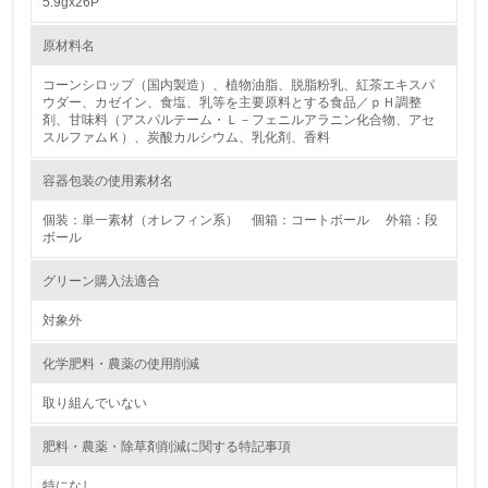
5.9gx26P
4.
原材料名
自社に関係する主要な環境法規制を把握し、順守している
コーンシロップ（国内製造）、植物油脂、脱脂粉乳、紅茶エキスパ
レベル2
ウダー、カゼイン、食塩、乳等を主要原料とする食品／ｐＨ調整
剤、甘味料（アスパルテーム・Ｌ－フェニルアラニン化合物、アセ
スルファムＫ）、炭酸カルシウム、乳化剤、香料
5.
容器包装の使用素材名
環境取り組み体制と成果を定期的に検証して次の活動に活
かしている
個装：単一素材（オレフィン系） 個箱：コートボール 外箱：段
ボール
6.
グリーン購入法適合
従業員が環境方針に基づいて自分の業務の中で行うべき環
境対策を理解し、実践している
対象外
7.
化学肥料・農薬の使用削減
環境活動に関する規格やプログラムを導入している
取り組んでいない
8.
肥料・農薬・除草剤削減に関する特記事項
第三者認証を取得している
特になし