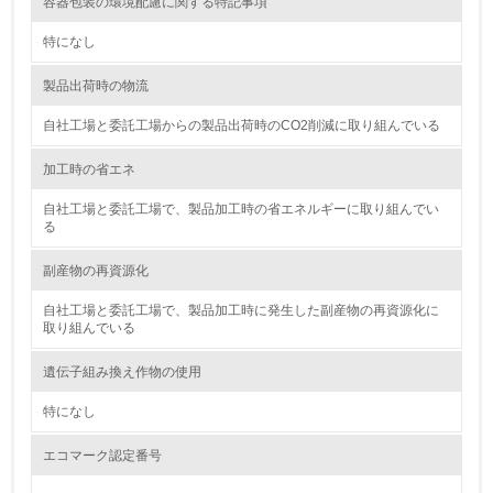
容器包装の環境配慮に関する特記事項
<L2> 化学物質の使用量及び外部への排出量を把握し、具
体的な削減目標や計画を立てている
特になし
廃棄物
製品出荷時の物流
自社工場と委託工場からの製品出荷時のCO2削減に取り組んでいる
19.
加工時の省エネ
<L1> 廃棄物の発生量の削減及びリサイクルの推進、適正
処理を行っている
自社工場と委託工場で、製品加工時の省エネルギーに取り組んでい
る
20.
副産物の再資源化
<L2> 発生する廃棄物の量と種類を把握し、具体的な削
減・リサイクル目標や計画を立てている
自社工場と委託工場で、製品加工時に発生した副産物の再資源化に
取り組んでいる
生物多様性保全
遺伝子組み換え作物の使用
21.
特になし
<L1> 「生物多様性保全」に関する取り組み（例：森林保
エコマーク認定番号
全活動＜植林、天然林保護、間伐＞、認証品の購入、原材
料のトレーサビリティの確認等）を行っている