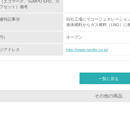
（エコマーク、SuMPO EPD、カ
生物多様性保全
フセット）備考
慮特記事項
自社工場にてコージェネレーショ
<L1> 「生物多様性保全」に関する取り組み（例：森林保全活
液体燃料からガス燃料（LNG）に
購入、原材料のトレーサビリティの確認等）を行っている
円）
オープン
地域への貢献
ジアドレス
http://www.nestle.co.jp/
<L1> 周辺地域の環境保全活動を行い、自治体や地域団体の活
社会面の取り組み
一覧に戻る
チェック項目
その他の商品
<L1> 「人権・労働等」に関する方針、規定等を持っている
<L1> 「公正・適正な取引」に関する方針、規定等を持っている
<L1> 「情報セキュリティ」に関する方針、規定等を持っている