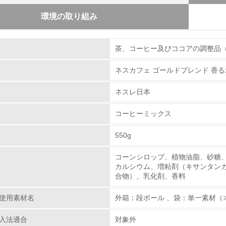
環境の取り組み
組み
物質に関する取り組み
茶、コーヒー及びココアの調整品
本は2010年からモーダルシフト（トラックによる輸送
ネスカフェ ゴールドブレンド 香
荷の軽減に向けて積極的に取り組んでまいりました。 2
環境取り組み体制
ク輸送から貨物鉄道輸送への移行をさらに加速させ、20
ネスレ日本
チェック項目
道輸送を開始しました。 本取り組みの開始により、静岡
へ移行することとなり、年間の二酸化炭素(CO2)排出
コーヒーミックス
レベル1
的に対象品目と地域の拡大に取り組む予定です。
550g
環境方針を持っている
コーンシロップ、植物油脂、砂糖
カルシウム、増粘剤（キサンタン
環境対応の責任体制を定めている
合物）、乳化剤、香料
環境問題に関する従業員教育を行っている
使用素材名
外箱：段ボール 、袋：単一素材（
自社に関係する主要な環境法規制を把握し、順守している
入法適合
対象外