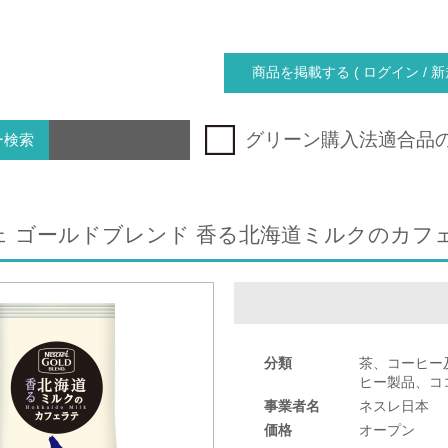
商品を掲載する ( ログイン / 新
グリーン購入法適合品
ー検索
ェ ゴールドブレンド 香る北海道ミルクのカフ
分類
茶、コーヒー
ヒー製品、コ
事業者名
ネスレ日本
価格
オープン