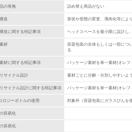
<L2> 資源とエネルギーの使用量の把握をし、具体的な削減目
品の有無
詰め替え商品がない
構造
形状や形態の変更、薄肉化等によ
環境配慮型製品・サービスの
構造に関する特記事項
ヘッドスペースを最小限に設計し
<L1> 環境配慮型製品・サービスの製造・販売を積極的に行って
素材
容器包装の全体もしくは一部につ
<L2> 環境配慮型製品・サービスの製造・販売状況を把握し、
る
素材に関する特記事項
パッケージ素材を単一素材(オレフ
グリーン購入
リサイクル設計
素材ごとに分解・分別しやすいよ
<L1> グリーン購入の取り組み方針を有し、グリーン購入を行っ
リサイクル設計に関する特記事項
パッケージ素材を単一素材(オレフ
<L2> 購入している製品・サービスの量と種類を把握し、具体
コロジーボトルの使用
対象外（容器包装にガラスびんを
包装・物流
の容易化
非該当（包装・物流を必要とする業務を行っていない）
の容易化