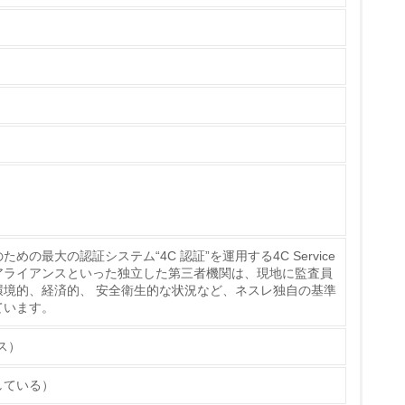
ている
策を理解し、実践している
の最大の認証システム“4C 認証”を運用する4C Service
ト・アライアンスといった独立した第三者機関は、現地に監査員
チェック
環境的、経済的、 安全衛生的な状況など、ネスレ独自の基準
ています。
ス）
ス）の使用量削減の取り組みを行っている
している）