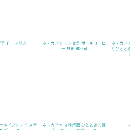
環境面・社会面の情報公開他
チェック項目
<L1> パンフレットやホームページ等で、自社の環境情報を積
ブライト スリム
ネスカフェ エクセラ ボトルコーヒ
ネスカフェ
<L1> パンフレットやホームページ等で、自社の社会的取り組
ー 無糖 900ml
なひととき
<L2>「２．環境への取り組み」に関する現状の数値や目標値を
<L2>「３．社会面の取り組み」に関する現状の数値や目標値を
サプライヤーへの取り組み
チェック項目
<L2> サプライヤーに対して、環境面・社会面の取り組みに関
ールドブレンド ステ
ネスカフェ 香味焙煎 ひとときの贅
境