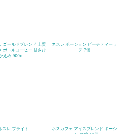
チェック
極的に公開・提供している
 ゴールドブレンド 上質
ネスレ ポーション ピーチティーラ
みを積極的に公開・提供している
 ボトルコーヒー 甘さひ
テ 7個
かえめ 900ｍｌ
公表している
公表している
チェック
する確認・調査を実施している
ネスレ ブライト
ネスカフェ アイスブレンド ポーシ