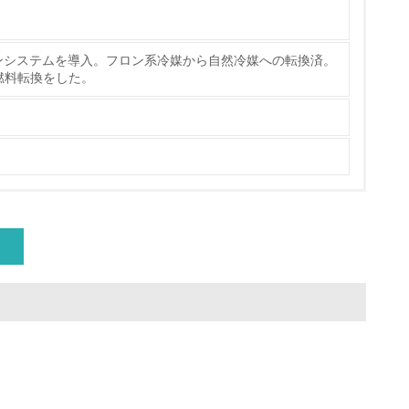
ンシステムを導入。フロン系冷媒から自然冷媒への転換済。
動＜植林、天然林保護、間伐＞、認証品の
燃料転換をした。
動に積極的に参加している
チェック