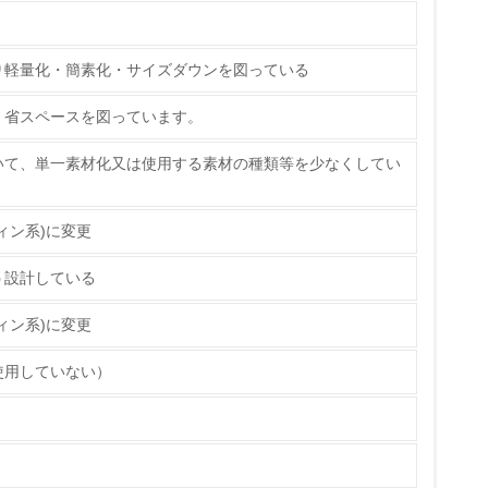
標や計画を立てている
り軽量化・簡素化・サイズダウンを図っている
製造・販売
、省スペースを図っています。
いる
いて、単一素材化又は使用する素材の種類等を少なくしてい
具体的な販売目標や計画を立てている
ィン系)に変更
う設計している
ている
ィン系)に変更
的な目標や計画を立てている
使用していない）