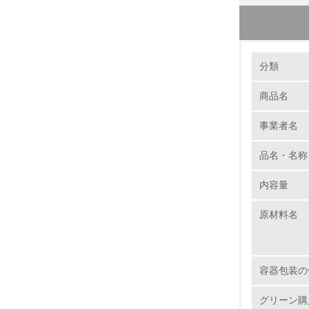
環境の取り
大気汚染
分類
ネスレ日
商品名
ど、環境負
1.
りトラッ
事業者名
No.
期貨物鉄
輸送を鉄道
品名・名称
後も段階
内容量
1.
原材料名
2.
3.
容器包装の
4.
グリーン購