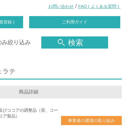
/
お問い合わせ
FAQ ( よくある質問 )
規登録 )
ご利用ガイド
検索
のみ絞り込み
ェラテ
商品詳細
及びココアの調整品（茶、コー
コア製品）
事業者の環境の取り組み