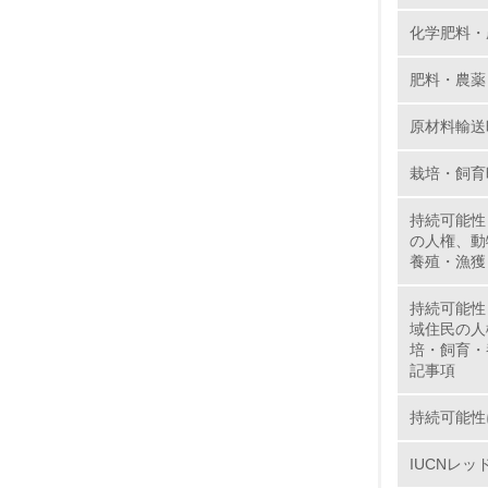
化学肥料・
肥料・農薬
5.
原材料輸送
6.
栽培・飼育
7.
持続可能性
8.
の人権、動
養殖・漁獲
2.
持続可能性
域住民の人
No.
培・飼育・
記事項
持続可能性
9.
IUCNレ