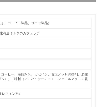
（茶、コーヒー製品、ココア製品）
から鉄道および海運輸送への転換）を推進するな
る北海道ミルクのカフェラテ
023年9月より、JR貨物グループとの連携によ
24年2月、食品・飲料業界初※の中距離帯での定
チェック
エリアから関西エリアへ200トン／日のトラック
量は約900トン削減できる見込みです。また、今
、コーヒー、脱脂粉乳、カゼイン、食塩／ｐＨ調整剤、炭酸
ガム）、甘味料（アスパルテーム・Ｌ－フェニルアラニン化
オレフィン系）