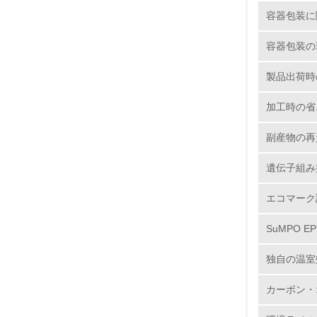
15.
容器包装に
16.
容器包装の
製品出荷時
加工時の省
副産物の再
17.
遺伝子組み
18.
エコマーク
SuMPO E
19.
独自の温室
20.
カーボン・