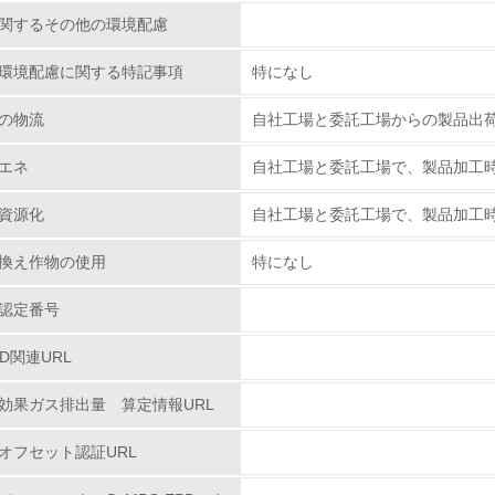
<L1> 環境負荷ができるだけ小さい包装・梱包を行っている
関するその他の環境配慮
環境配慮に関する特記事項
<L2> 環境負荷ができるだけ小さい物流を行っている
特になし
の物流
自社工場と委託工場からの製品出荷
化学物質
エネ
自社工場と委託工場で、製品加工
非該当（化学物質を使用していない）
資源化
自社工場と委託工場で、製品加工
<L1> 化学物質の使用量及び外部（大気・水・土壌）への排出
換え作物の使用
特になし
<L2> 化学物質の使用量及び外部への排出量を把握し、具体的
認定番号
廃棄物
PD関連URL
<L1> 廃棄物の発生量の削減及びリサイクルの推進、適正処理
効果ガス排出量 算定情報URL
オフセット認証URL
<L2> 発生する廃棄物の量と種類を把握し、具体的な削減・リ