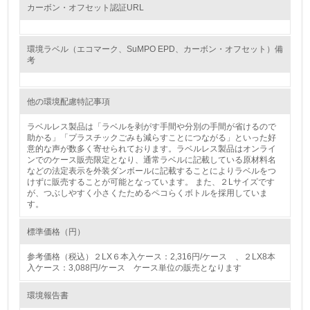
カーボン・オフセット認証URL
25.
<L1> 「情報セキュリティ」に関する方針、規定等を持っ
環境ラベル（エコマーク、SuMPO EPD、カーボン・オフセット）備
ている
考
4.環境面・社会面の情報公開他
他の環境配慮特記事項
26.
ラベルレス製品は「ラベルを剥がす手間や分別の手間が省けるので
助かる」「プラスチックごみも減らすことにつながる」といった好
<L1> パンフレットやホームページ等で、自社の環境情報
意的な声が数多く寄せられております。ラベルレス製品はオンライ
を積極的に公開・提供している
ンでのケース販売限定となり、通常ラベルに記載している原材料名
などの法定表示を外装ダンボールに記載することによりラベルをつ
けずに販売することが可能となっています。 また、２Lサイズです
27.
が、つぶしやすく小さくたためるペコらくボトルを採用していま
す。
<L1> パンフレットやホームページ等で、自社の社会的取
り組みを積極的に公開・提供している
標準価格（円）
28.
参考価格（税込）２LX６本入ケース：2,316円/ケース 、２LX8本
入ケース：3,088円/ケース ケース単位の販売となります
<L2>「２．環境への取り組み」に関する現状の数値や目標
値を公表している
環境報告書