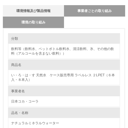
環境情報及び製品情報
事業者ごとの取り組み
環境の取り組み
環境に配慮した原材料調達に関する方針を持っているか
環境の取り組み
分類
※方針を持っている場合は「はい」、方針を持っていない場合
は「いいえ」
飲料等（飲料水、ペットボトル飲料水、清涼飲料、氷、その他の飲
1.環境取り組み体制
コカ･コーラシステムは世界共通で、KORE（Coca-Cola Operating
料（アルコールを含まない飲料））
Requirements)と呼ばれる独自のマネジメントシステムによるオペレーシ
レベル1
ョン管理を行っています。原材料の調達から製造、物流・輸送、販売を経
商品名
てお客様に製品が届くまでの過程における「品質」「食品安全」「環境」
および「労働安全衛生」に関する基準を網羅したシステムで、国際規格
1.
ISOや各種法令の要求事項を満たしつつ、さらに厳しい基準を自らに課す
い・ろ・は・す 天然水 ケース販売専用 ラベルレス ２LPET（６本
内容となっています。
入・８本入）
環境方針を持っている
事業者名
原材料の栽培・飼育に関する方針や目標、取り組み体制
2.
コカ･コーラシステムは世界共通で、KORE（Coca-Cola Operating
日本コカ・コーラ
Requirements)と呼ばれる独自のマネジメントシステムによるオペレーシ
環境対応の責任体制を定めている
ョン管理を行っています。原材料の調達から製造、物流・輸送、販売を経
品名・名称
てお客様に製品が届くまでの過程における「品質」「食品安全」「環境」
および「労働安全衛生」に関する基準を網羅したシステムで、国際規格
3.
ISOや各種法令の要求事項を満たしつつ、さらに厳しい基準を自らに課す
ナチュラルミネラルウォーター
内容となっています。