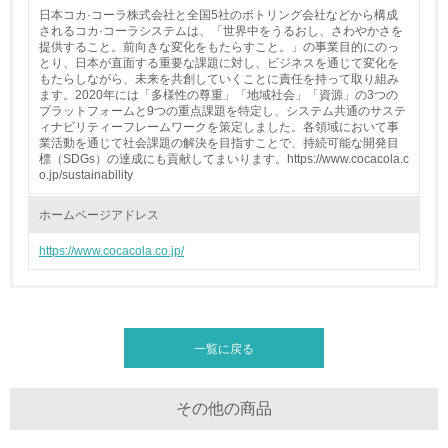
29.
日本コカ·コーラ株式会社と全国5社のボトリング会社などから構成
されるコカ·コーラシステムは、「世界中をうるおし、さわやかさを
<L2>「３．社会面の取り組み」に関する現状の数値や目標
提供すること。前向きな変化をもたらすこと。」の事業目的にのっ
値を公表している
とり、日本が直面する重要な課題に対し、ビジネスを通じて変化を
もたらしながら、未来を共創していくことに責任を持って取り組み
ます。2020年には「多様性の尊重」「地域社会」「資源」の3つの
5.サプライヤーへの取り組み
プラットフォームと9つの重点課題を特定し、システム共通のサステ
ィナビリティーフレームワークを策定しました。各領域において事
業活動を通じて社会課題の解決を目指すことで、持続可能な開発目
30.
標（SDGs）の達成にも貢献してまいります。https://www.cocacola.c
o.jp/sustainability
<L2> サプライヤーに対して、環境面・社会面の取り組み
に関する確認・調査を実施している
ホームページアドレス
その他の環境への取り組みについての自由記載
https://www.cocacola.co.jp/
事業者属性
一覧に戻る
業種
その他の商品
清涼飲料の製造販売