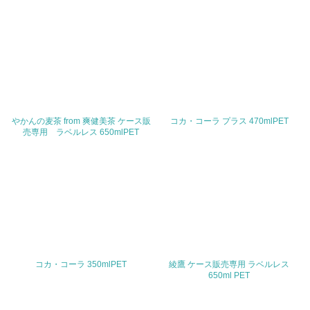
従業員数
509名
問合せ先
TEL
03-5466-8000（大代表）
やかんの麦茶 from 爽健美茶 ケース販
コカ・コーラ プラス 470mlPET
売専用 ラベルレス 650mlPET
FAX
03-6892-2906
Email
URL
コカ・コーラ 350mlPET
綾鷹 ケース販売専用 ラベルレス
650ml PET