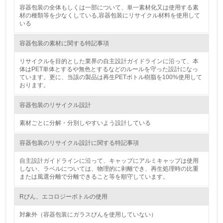
容器包装の全体もしくは一部について、単一素材化又は使用する素
材の種類等を少なくしている,容器包装にリサイクル材料を使用して
いる
非該当（包装・物流を必要とする業務を行っていない）
容器包装の素材に関する特記事項
15.
リサイクルを目的とした業界の自主設計ガイドラインに沿って、本
<L1> 環境負荷ができるだけ小さい包装・梱包を行ってい
体はPET単体とするや無色とするなどのルールを守った設計になっ
る
ています。更に、当該の製品は再生PETボトル樹脂を100%使用して
おります。
16.
容器包装のリサイクル設計
<L2> 環境負荷ができるだけ小さい物流を行っている
素材ごとに分解・分別しやすいよう設計している
化学物質
容器包装のリサイクル設計に関する特記事項
自主設計ガイドラインに沿って、キャップにアルミキャップは使用
しない、ラベルについては、物理的に剥離でき、再生処理時の比重
非該当（化学物質を使用していない）
または風選分離で分離できること等を順守しています。
17.
Rびん、エコロジーボトルの使用
<L1> 化学物質の使用量及び外部（大気・水・土壌）への
対象外（容器包装にガラスびんを使用していない）
排出量削減の取り組みを行っている