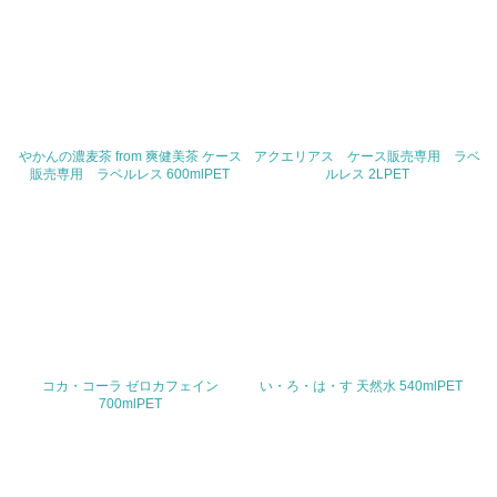
やかんの濃麦茶 from 爽健美茶 ケース
アクエリアス ケース販売専用 ラベ
販売専用 ラベルレス 600mlPET
ルレス 2LPET
コカ・コーラ ゼロカフェイン
い・ろ・は・す 天然水 540mlPET
700mlPET