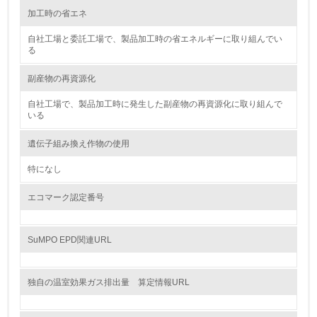
<L1> 「生物多様性保全」に関する取り組み（例：森林保
加工時の省エネ
全活動＜植林、天然林保護、間伐＞、認証品の購入、原材
料のトレーサビリティの確認等）を行っている
自社工場と委託工場で、製品加工時の省エネルギーに取り組んでい
る
地域への貢献
副産物の再資源化
22.
自社工場で、製品加工時に発生した副産物の再資源化に取り組んで
いる
<L1> 周辺地域の環境保全活動を行い、自治体や地域団体
の活動に積極的に参加している
遺伝子組み換え作物の使用
特になし
3.社会面の取り組み
エコマーク認定番号
23.
<L1> 「人権・労働等」に関する方針、規定等を持ってい
SuMPO EPD関連URL
る
24.
独自の温室効果ガス排出量 算定情報URL
<L1> 「公正・適正な取引」に関する方針、規定等を持っ
ている