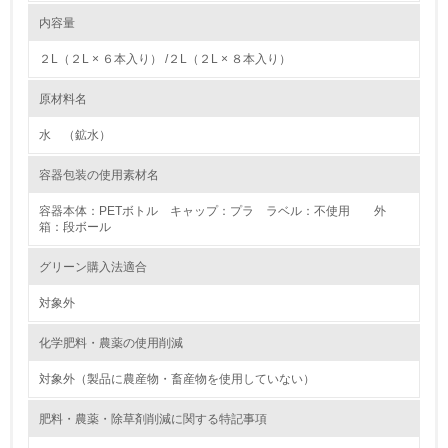
環境問題に関する従業員教育を行っている
内容量
大気汚染物質に関する取り組み
4.
２L（２L × ６本入り） /２L（２L × ８本入り）
コカ･コーラシステムはステークホルダーと共に、「物流2024年問題」へ
の対応を背景にした物流における生産性の向上と社会課題解決に向けて、
自社に関係する主要な環境法規制を把握し、順守している
エリアにおける物流面での協業を行ったり、自社事業所内の物流の効率化
原材料名
やDXの推進を進めています。
レベル2
水 （鉱水）
容器包装の使用素材名
5.
容器本体：PETボトル キャップ：プラ ラベル：不使用 外
環境取り組み体制と成果を定期的に検証して次の活動に活
箱：段ボール
かしている
グリーン購入法適合
6.
対象外
従業員が環境方針に基づいて自分の業務の中で行うべき環
境対策を理解し、実践している
化学肥料・農薬の使用削減
7.
対象外（製品に農産物・畜産物を使用していない）
環境活動に関する規格やプログラムを導入している
肥料・農薬・除草剤削減に関する特記事項
→ 導入している規格名 ISO14001