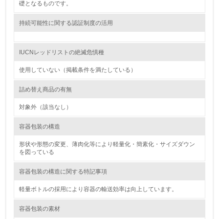
礎となるものです。
<L1> 環境配慮型製品・サービスの製造・販売を積極的に
行っている
持続可能性に関する認証制度の活用
12.
IUCNレッドリストの絶滅危惧種
<L2> 環境配慮型製品・サービスの製造・販売状況を把握
し、具体的な販売目標や計画を立てている
使用していない（掲載条件を満たしている）
詰め替え商品の有無
グリーン購入
対象外（該当なし）
13.
容器包装の構造
<L1> グリーン購入の取り組み方針を有し、グリーン購入
を行っている
形状や形態の変更、薄肉化等により軽量化・簡素化・サイズダウン
を図っている
14.
容器包装の構造に関する特記事項
<L2> 購入している製品・サービスの量と種類を把握し、
具体的な目標や計画を立てている
軽量ボトルの採用により容器の輸送効率は向上しています。
容器包装の素材
包装・物流