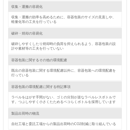
収集・運搬の容易化
18.
収集・運搬の効率を高めるために、容器包装のサイズの見直しや、
<L2> 化学物質の使用量及び外部への排出量を把握し、具
軽量化等の工夫を行っている
体的な削減目標や計画を立てている
破砕・焼却の容易化
廃棄物
破砕しやすくしたり焼却時の負荷を抑えられるよう、容器包装の設
計や素材等の工夫を行っていない
19.
容器包装に関するその他の環境配慮
<L1> 廃棄物の発生量の削減及びリサイクルの推進、適正
処理を行っている
既出の容器包装に関する環境配慮以外に、容器包装への環境配慮を
行っている
20.
容器包装の環境配慮に関する特記事項
<L2> 発生する廃棄物の量と種類を把握し、具体的な削
減・リサイクル目標や計画を立てている
ラベルをはがす手間がない、ゴミの分別が楽なラベルレスボトルで
す。つぶしやすく小さくたためるペコらくボトルを採用しています
生物多様性保全
製品出荷時の物流
21.
自社工場と委託工場からの製品出荷時のCO2削減に取り組んでいる