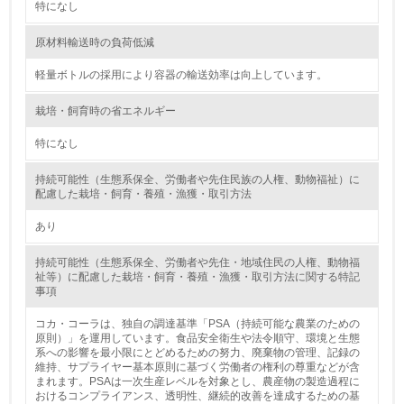
特になし
8.
原材料輸送時の負荷低減
第三者認証を取得している
軽量ボトルの採用により容器の輸送効率は向上しています。
2.環境への取り組み
栽培・飼育時の省エネルギー
資源・エネルギー
特になし
9.
持続可能性（生態系保全、労働者や先住民族の人権、動物福祉）に
配慮した栽培・飼育・養殖・漁獲・取引方法
<L1> 資源（投入原料、水等）とエネルギー（電力、重
油、ガス）の使用量削減の取り組みを行っている
あり
10.
持続可能性（生態系保全、労働者や先住・地域住民の人権、動物福
祉等）に配慮した栽培・飼育・養殖・漁獲・取引方法に関する特記
事項
<L2> 資源とエネルギーの使用量の把握をし、具体的な削
減目標や計画を立てている
コカ・コーラは、独自の調達基準「PSA（持続可能な農業のための
原則）」を運用しています。食品安全衛生や法令順守、環境と生態
環境配慮型製品・サービスの製造・販売
系への影響を最小限にとどめるための努力、廃棄物の管理、記録の
維持、サプライヤー基本原則に基づく労働者の権利の尊重などが含
まれます。PSAは一次生産レベルを対象とし、農産物の製造過程に
11.
おけるコンプライアンス、透明性、継続的改善を達成するための基