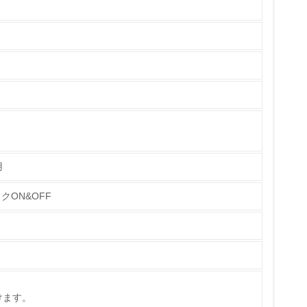
いる
具体的な販売目標や計画を立てている
ている
的な目標や計画を立てている
用
クON&OFF
けます。