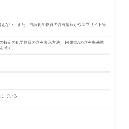
超えない。また、当該化学物質の含有情報がウエブサイト等
・電子機器の特定の化学物質の含有表示方法） 附属書Aの含有率基準
を除く。
チェック
ス）の使用量削減の取り組みを行っている
たしている
標や計画を立てている
製造・販売