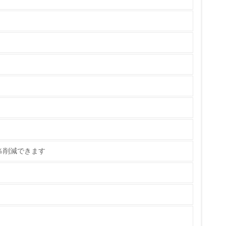
チェック
％削減できます
ている
策を理解し、実践している