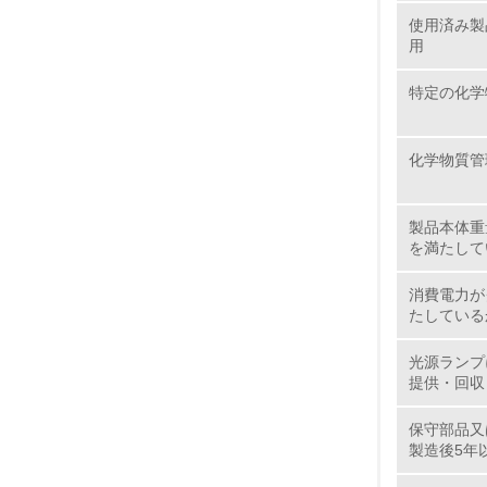
使用済み製
7.
用
特定の化学
8.
化学物質管
2.
No.
製品本体重
を満たして
消費電力が
たしている
9.
光源ランプ
10.
提供・回収
保守部品又
製造後5年
11.