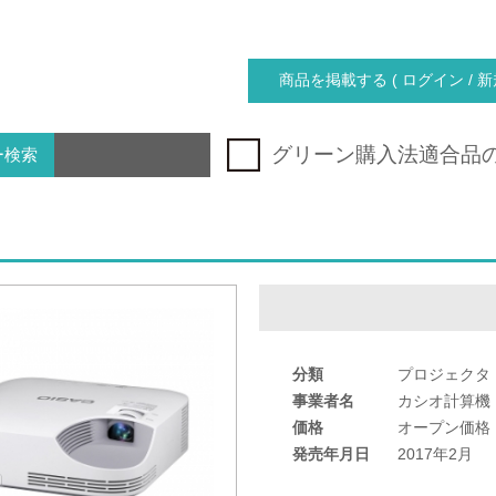
商品を掲載する ( ログイン / 新
グリーン購入法適合品
ー検索
分類
プロジェクタ
事業者名
カシオ計算機
価格
オープン価格
発売年月日
2017年2月