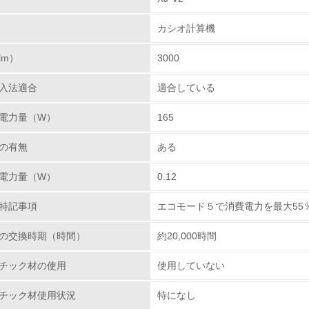
環境取り組み体制
カシオ計算機
チェック項目
lm）
3000
レベル1
入法適合
適合している
環境方針を持っている
電力量（W）
165
環境対応の責任体制を定めている
の有無
ある
環境問題に関する従業員教育を行っている
電力量（W）
0.12
自社に関係する主要な環境法規制を把握し、順守している
特記事項
エコモード５で消費電力を最大55
レベル2
の交換時期（時間）
約20,000時間
チック材の使用
使用していない
環境取り組み体制と成果を定期的に検証して次の活動に活かし
チック材使用状況
特になし
従業員が環境方針に基づいて自分の業務の中で行うべき環境対