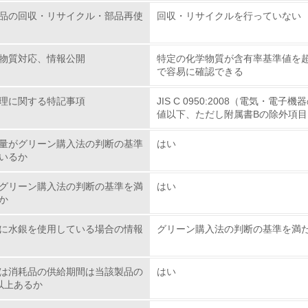
品の回収・リサイクル・部品再使
回収・リサイクルを行っていない
環境活動に関する規格やプログラムを導入している
→ 導入している規格名
物質対応、情報公開
特定の化学物質が含有率基準値を
第三者認証を取得している
で容易に確認できる
理に関する特記事項
JIS C 0950:2008（電気
環境への取り組み
値以下、ただし附属書Bの除外項目
チェック項目
量がグリーン購入法の判断の基準
はい
いるか
資源・エネルギー
グリーン購入法の判断の基準を満
はい
か
<L1> 資源（投入原料、水等）とエネルギー（電力、重油、ガ
に水銀を使用している場合の情報
グリーン購入法の判断の基準を満
<L2> 資源とエネルギーの使用量の把握をし、具体的な削減目
は消耗品の供給期間は当該製品の
はい
環境配慮型製品・サービスの
以上あるか