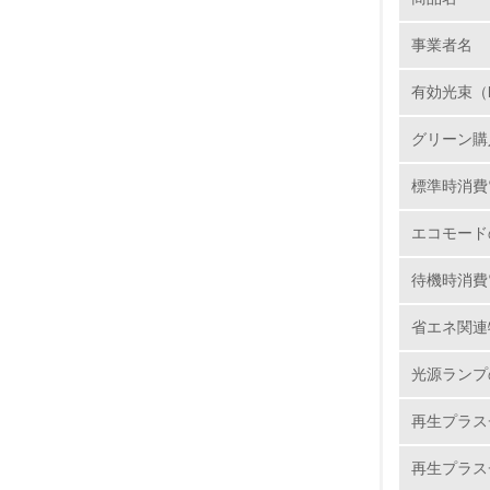
1.
事業者名
No.
有効光束（
グリーン購
1.
標準時消費
2.
エコモード
3.
待機時消費
4.
省エネ関連
光源ランプ
再生プラス
5.
再生プラス
6.