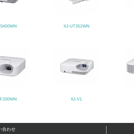
地域への貢献
<L1> 周辺地域の環境保全活動を行い、自治体や地域団体の活
-S400WN
XJ-UT352WN
社会面の取り組み
チェック項目
<L1> 「人権・労働等」に関する方針、規定等を持っている
<L1> 「公正・適正な取引」に関する方針、規定等を持っている
<L1> 「情報セキュリティ」に関する方針、規定等を持っている
-F200WN
XJ-V1
環境面・社会面の情報公開他
チェック項目
い合わせ
<L1> パンフレットやホームページ等で、自社の環境情報を積