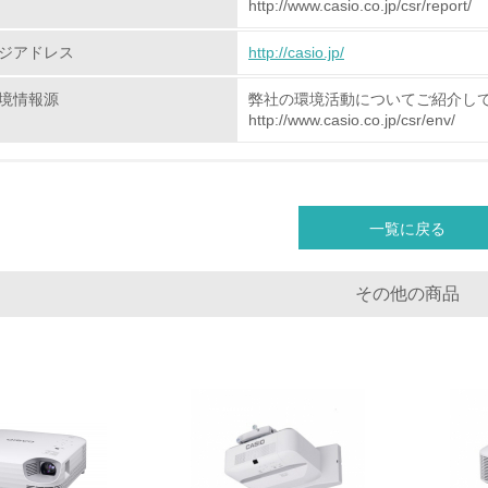
http://www.casio.co.jp/csr/report/
ジアドレス
非該当（化学物質を使用していない）
http://casio.jp/
境情報源
弊社の環境活動についてご紹介し
<L1> 化学物質の使用量及び外部（大気・水・土壌）への排出
http://www.casio.co.jp/csr/env/
<L2> 化学物質の使用量及び外部への排出量を把握し、具体的
廃棄物
一覧に戻る
<L1> 廃棄物の発生量の削減及びリサイクルの推進、適正処理
その他の商品
<L2> 発生する廃棄物の量と種類を把握し、具体的な削減・リ
生物多様性保全
<L1> 「生物多様性保全」に関する取り組み（例：森林保全活
購入、原材料のトレーサビリティの確認等）を行っている